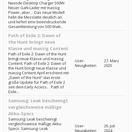
Nexode Desktop Charger 500W:
Neuer GaN-Lader mit massig
Power, aber… Das neue Modell
hebt die Messlatte deutlich an
und liefert eine beeindruckende
Gesamtleistung von 500 Watt...
Path of Exile 2: Dawn of
the Hunt bringt neue
Klasse und massig Content
Path of Exile 2: Dawn of the Hunt
bringt neue Klasse und massig
User-
27. März
Content: Path of Exile 2: Dawn of
Neuigkeiten
2025
the Hunt bringt neue Klasse und
massig Content April erscheint mit
„Dawn of the Hunt“ das erste
große Update für Path of Exile 2
seit dem Early Access.. . Path of
Exile...
Samsung: Leak bescheinigt
vergleichsweise mäßige
Akku-Specs
Samsung: Leak bescheinigt
vergleichsweise mäßige Akku-
User-
26. Juli
Specs: Samsung: Leak
Neuigkeiten
2024