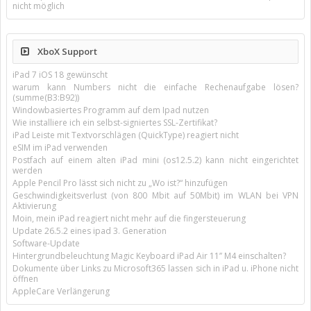
nicht möglich
XboX Support
iPad 7 iOS 18 gewünscht
warum kann Numbers nicht die einfache Rechenaufgabe lösen?
(summe(B3:B92))
Windowbasiertes Programm auf dem Ipad nutzen
Wie installiere ich ein selbst-signiertes SSL-Zertifikat?
iPad Leiste mit Textvorschlägen (QuickType) reagiert nicht
eSIM im iPad verwenden
Postfach auf einem alten iPad mini (os12.5.2) kann nicht eingerichtet
werden
Apple Pencil Pro lässt sich nicht zu „Wo ist?“ hinzufügen
Geschwindigkeitsverlust (von 800 Mbit auf 50Mbit) im WLAN bei VPN
Aktivierung
Moin, mein iPad reagiert nicht mehr auf die fingersteuerung
Update 26.5.2 eines ipad 3. Generation
Software-Update
Hintergrundbeleuchtung Magic Keyboard iPad Air 11’’ M4 einschalten?
Dokumente über Links zu Microsoft365 lassen sich in iPad u. iPhone nicht
öffnen
AppleCare Verlängerung