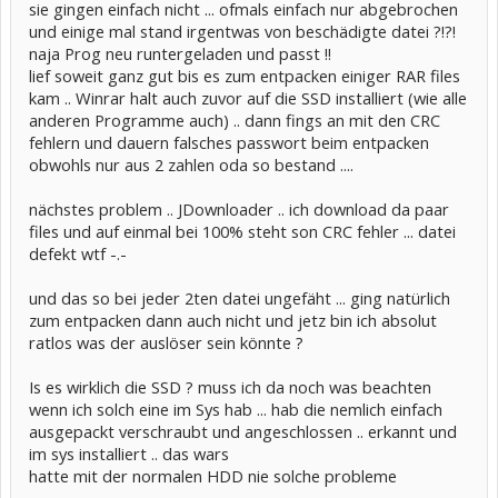
sie gingen einfach nicht ... ofmals einfach nur abgebrochen
und einige mal stand irgentwas von beschädigte datei ?!?!
naja Prog neu runtergeladen und passt !!
lief soweit ganz gut bis es zum entpacken einiger RAR files
kam .. Winrar halt auch zuvor auf die SSD installiert (wie alle
anderen Programme auch) .. dann fings an mit den CRC
fehlern und dauern falsches passwort beim entpacken
obwohls nur aus 2 zahlen oda so bestand ....
nächstes problem .. JDownloader .. ich download da paar
files und auf einmal bei 100% steht son CRC fehler ... datei
defekt wtf -.-
und das so bei jeder 2ten datei ungefäht ... ging natürlich
zum entpacken dann auch nicht und jetz bin ich absolut
ratlos was der auslöser sein könnte ?
Is es wirklich die SSD ? muss ich da noch was beachten
wenn ich solch eine im Sys hab ... hab die nemlich einfach
ausgepackt verschraubt und angeschlossen .. erkannt und
im sys installiert .. das wars
hatte mit der normalen HDD nie solche probleme