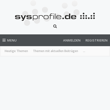
MENU
ANMELDEN
REGISTRIEREN
Heutige Themen
Themen mit aktuellen Beiträgen
...