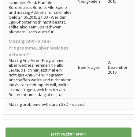
Neuigkeiten
2015
schmales Geld: Humble
Borderlands Bundle: Alle Spiele
und massig Add-ons für schmales
Geld 24.06.2015 21:00 - Wer den
Ego-Shooter noch nicht besitzt,
sollte also sein Sparschwein
plündern. Doch auch für...
Massig Anti-Viren-
Programme, aber welches
nehmen?
Massig Anti-Viren-Programme,
2.
aber welches nehmen?: Hallo
freie Fragen
Dezember
Leute, da ich mir jetzt mal ein
2010
richtiges Anti-Viren-Programm
anschaffen wollte und nicht mehr
mit Avira rumdümpeln will, wollte
ich mal fragen, welches ich am
Besten nehme, da gibt es ja...
Massig probleme evtl durch SSD ? solved
Jetzt registrieren!