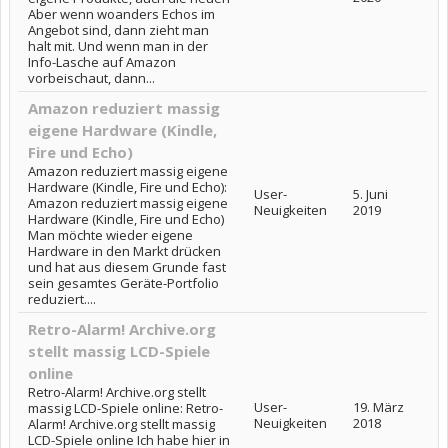
Aber wenn woanders Echos im
Angebot sind, dann zieht man
halt mit. Und wenn man in der
Info-Lasche auf Amazon
vorbeischaut, dann...
Amazon reduziert massig
eigene Hardware (Kindle,
Fire und Echo)
Amazon reduziert massig eigene
Hardware (Kindle, Fire und Echo):
User-
5. Juni
Amazon reduziert massig eigene
Neuigkeiten
2019
Hardware (Kindle, Fire und Echo)
Man möchte wieder eigene
Hardware in den Markt drücken
und hat aus diesem Grunde fast
sein gesamtes Geräte-Portfolio
reduziert....
Retro-Alarm! Archive.org
stellt massig LCD-Spiele
online
Retro-Alarm! Archive.org stellt
User-
19. März
massig LCD-Spiele online: Retro-
Neuigkeiten
2018
Alarm! Archive.org stellt massig
LCD-Spiele online Ich habe hier in