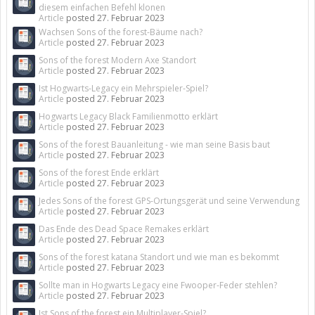
diesem einfachen Befehl klonen
Article
posted
27. Februar 2023
Wachsen Sons of the forest-Bäume nach?
Article
posted
27. Februar 2023
Sons of the forest Modern Axe Standort
Article
posted
27. Februar 2023
Ist Hogwarts-Legacy ein Mehrspieler-Spiel?
Article
posted
27. Februar 2023
Hogwarts Legacy Black Familienmotto erklärt
Article
posted
27. Februar 2023
Sons of the forest Bauanleitung - wie man seine Basis baut
Article
posted
27. Februar 2023
Sons of the forest Ende erklärt
Article
posted
27. Februar 2023
Jedes Sons of the forest GPS-Ortungsgerät und seine Verwendung
Article
posted
27. Februar 2023
Das Ende des Dead Space Remakes erklärt
Article
posted
27. Februar 2023
Sons of the forest katana Standort und wie man es bekommt
Article
posted
27. Februar 2023
Sollte man in Hogwarts Legacy eine Fwooper-Feder stehlen?
Article
posted
27. Februar 2023
Ist Sons of the forest ein Multiplayer-Spiel?