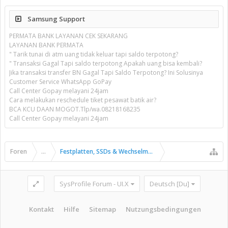
Samsung Support
PERMATA BANK LAYANAN CEK SEKARANG
LAYANAN BANK PERMATA
" Tarik tunai di atm uang tidak keluar tapi saldo terpotong?
" Transaksi Gagal Tapi saldo terpotong Apakah uang bisa kembali?
Jika transaksi transfer BN Gagal Tapi Saldo Terpotong? Ini Solusinya
Customer Service WhatsApp GoPay
Call Center Gopay melayani 24jam
Cara melakukan reschedule tiket pesawat batik air?
BCA KCU DAAN MOGOT.Tlp/wa.08218168235
Call Center Gopay melayani 24jam
Foren
...
Festplatten, SSDs & Wechselmedien
SysProfile Forum - UI.X
Deutsch [Du]
Kontakt
Hilfe
Sitemap
Nutzungsbedingungen