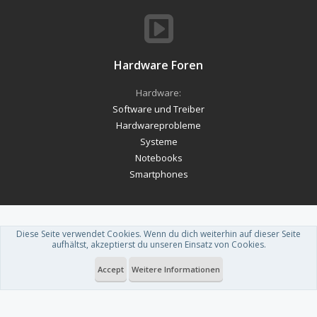
Hardware Foren
Hardware:
Software und Treiber
Hardwareprobleme
Systeme
Notebooks
Smartphones
Diese Seite verwendet Cookies. Wenn du dich weiterhin auf dieser Seite
Forum software by XenForo™
-
Deutsch von xenDach
aufhältst, akzeptierst du unseren Einsatz von Cookies.
Theme designed by
ThemeHouse
.
Accept
Weitere Informationen
Du betrachtest gerade: Massig probleme evtl durch SSD ?