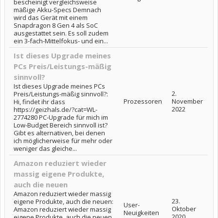
bescheinigt vergleichsweise
mäßige Akku-Specs Demnach
wird das Gerät mit einem
Snapdragon 8 Gen 4 als SoC
ausgestattet sein. Es soll zudem
ein 3-fach-Mittelfokus- und ein...
Ist dieses Upgrade meines
PCs Preis/Leistungs-mäßig
sinnvoll?
Ist dieses Upgrade meines PCs
2.
Preis/Leistungs-mäßig sinnvoll?:
Prozessoren
November
Hi, findet ihr dass
2022
https://geizhals.de/?cat=WL-
2774280 PC-Upgrade für mich im
Low-Budget Bereich sinnvoll ist?
Gibt es alternativen, bei denen
ich möglicherweise für mehr oder
weniger das gleiche...
Amazon reduziert wieder
massig eigene Produkte,
auch die neuen
Amazon reduziert wieder massig
23.
eigene Produkte, auch die neuen:
User-
Oktober
Amazon reduziert wieder massig
Neuigkeiten
2020
eigene Produkte, auch die neuen