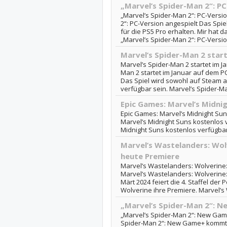
„Marvel’s Spider-Man 2“: PC
„Marvel’s Spider-Man 2“: PC-Versi
2“: PC-Version angespielt Das Spie
für die PS5 Pro erhalten. Mir hat 
„Marvel’s Spider-Man 2“: PC-Version
Marvel’s Spider-Man 2 star
Marvel’s Spider-Man 2 startet im J
Man 2 startet im Januar auf dem PC
Das Spiel wird sowohl auf Steam a
verfügbar sein. Marvel’s Spider-Man
Epic Games: Marvel’s Midni
Epic Games: Marvel’s Midnight Sun
Marvel’s Midnight Suns kostenlos v
Midnight Suns kostenlos verfügba
Marvel’s Wastelanders: Wolv
heute Premiere
Marvel’s Wastelanders: Wolverine: 
Marvel’s Wastelanders: Wolverine:
Märt 2024 feiert die 4. Staffel der
Wolverine ihre Premiere. Marvel’s 
„Marvel’s Spider-Man 2“: 
„Marvel’s Spider-Man 2“: New Gam
Spider-Man 2“: New Game+ kommt a