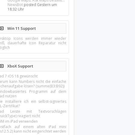
Google Maps: Ask Maps bestellt...
NewsBot
posted
Gestern um
18:32 Uhr
Win 11 Support
esktop Icons werden immer wieder
eiß, dauerhafte Icon Reparatur nicht
öglich
XboX Support
Pad 7 iOS 18 gewünscht
arum kann Numbers nicht die einfache
echenaufgabe lösen? (summe(B3:B92))
indowbasiertes Programm auf dem
pad nutzen
e installiere ich ein selbst-signiertes
L-Zertifikat?
Pad Leiste mit Textvorschlägen
uickType) reagiert nicht
SIM im iPad verwenden
ostfach auf einem alten iPad mini
s12.5.2) kann nicht eingerichtet werden