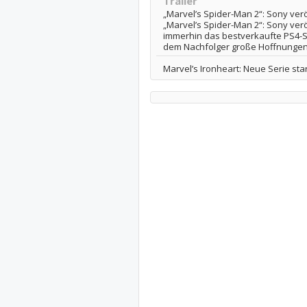
Trailer
„Marvel’s Spider-Man 2“: Sony verö
„Marvel’s Spider-Man 2“: Sony veröf
immerhin das bestverkaufte PS4-S
dem Nachfolger große Hoffnungen 
Marvel’s Ironheart: Neue Serie star