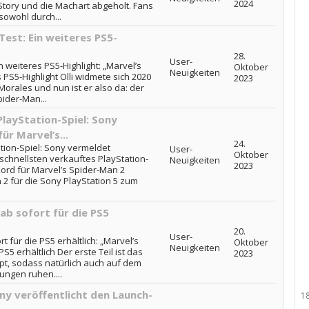
2024
 Story und die Machart abgeholt. Fans
 sowohl durch...
Test: Ein weiteres PS5-
28.
User-
n weiteres PS5-Highlight: „Marvel’s
Oktober
Neuigkeiten
 PS5-Highlight Olli widmete sich 2020
2023
orales und nun ist er also da: der
pider-Man...
layStation-Spiel: Sony
r Marvel’s...
24.
tion-Spiel: Sony vermeldet
User-
Oktober
 schnellsten verkauftes PlayStation-
Neuigkeiten
2023
ord für Marvel’s Spider-Man 2
 2 für die Sony PlayStation 5 zum
ab sofort für die PS5
20.
User-
t für die PS5 erhältlich: „Marvel’s
Oktober
Neuigkeiten
PS5 erhältlich Der erste Teil ist das
2023
pt, sodass natürlich auch auf dem
ungen ruhen....
ny veröffentlicht den Launch-
1