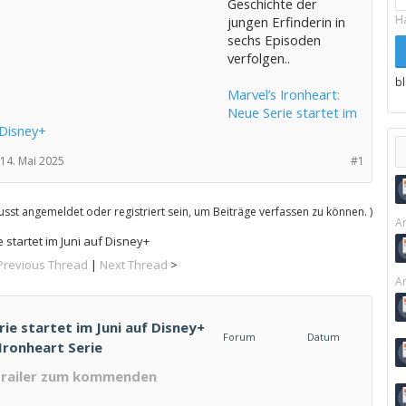
Geschichte der
H
jungen Erfinderin in
sechs Episoden
verfolgen..
b
Marvel’s Ironheart:
Neue Serie startet im
 Disney+
14. Mai 2025
#1
sst angemeldet oder registriert sein, um Beiträge verfassen zu können. )
Ar
 startet im Juni auf Disney+
Previous Thread
|
Next Thread
>
Ar
rie startet im Juni auf Disney+
Forum
Datum
 Ironheart Serie
 Trailer zum kommenden