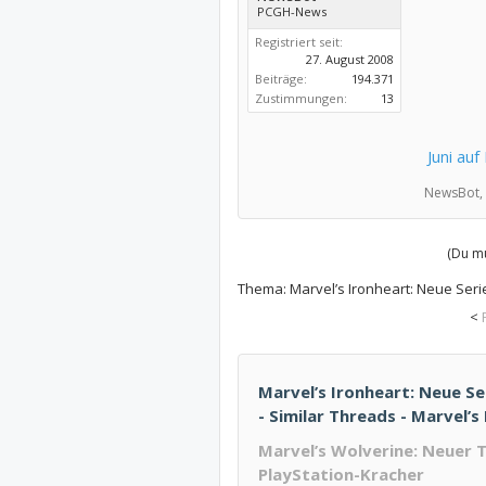
PCGH-News
Registriert seit:
27. August 2008
Beiträge:
194.371
Zustimmungen:
13
Juni auf
NewsBot,
(Du mu
Thema:
Marvel’s Ironheart: Neue Serie
<
Marvel’s Ironheart: Neue Se
- Similar Threads - Marvel’s
Marvel’s Wolverine: Neuer
PlayStation-Kracher