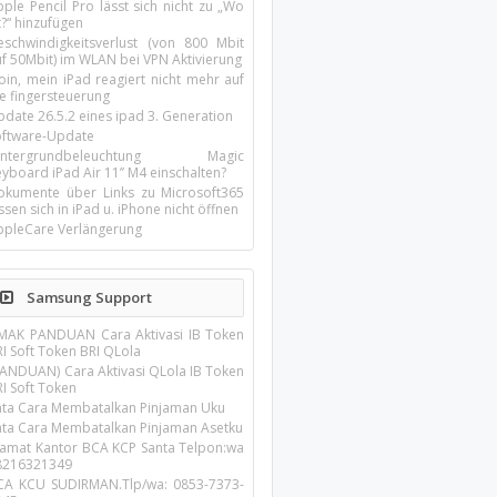
ple Pencil Pro lässt sich nicht zu „Wo
t?“ hinzufügen
eschwindigkeitsverlust (von 800 Mbit
uf 50Mbit) im WLAN bei VPN Aktivierung
oin, mein iPad reagiert nicht mehr auf
ie fingersteuerung
pdate 26.5.2 eines ipad 3. Generation
oftware-Update
intergrundbeleuchtung Magic
yboard iPad Air 11’’ M4 einschalten?
okumente über Links zu Microsoft365
ssen sich in iPad u. iPhone nicht öffnen
ppleCare Verlängerung
Samsung Support
IMAK PANDUAN Cara Aktivasi IB Token
I Soft Token BRI QLola
PANDUAN) Cara Aktivasi QLola IB Token
I Soft Token
ata Cara Membatalkan Pinjaman Uku
ata Cara Membatalkan Pinjaman Asetku
lamat Kantor BCA KCP Santa Telpon:wa
8216321349
CA KCU SUDIRMAN.Tlp/wa: 0853-7373-