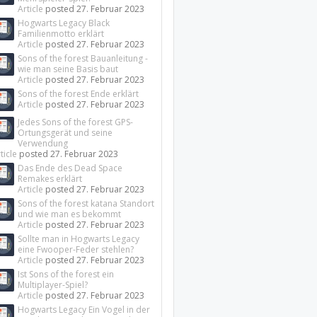
Article
posted
27. Februar 2023
Hogwarts Legacy Black
Familienmotto erklärt
Article
posted
27. Februar 2023
Sons of the forest Bauanleitung -
wie man seine Basis baut
Article
posted
27. Februar 2023
Sons of the forest Ende erklärt
Article
posted
27. Februar 2023
Jedes Sons of the forest GPS-
Ortungsgerät und seine
Verwendung
ticle
posted
27. Februar 2023
Das Ende des Dead Space
Remakes erklärt
Article
posted
27. Februar 2023
Sons of the forest katana Standort
und wie man es bekommt
Article
posted
27. Februar 2023
Sollte man in Hogwarts Legacy
eine Fwooper-Feder stehlen?
Article
posted
27. Februar 2023
Ist Sons of the forest ein
Multiplayer-Spiel?
Article
posted
27. Februar 2023
Hogwarts Legacy Ein Vogel in der