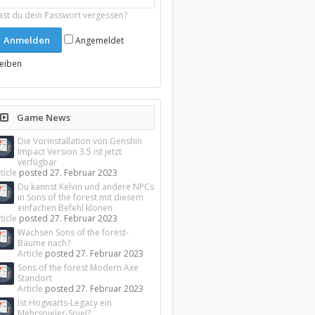
ast du dein Passwort vergessen?
Angemeldet
leiben
Game News
Die Vorinstallation von Genshin
Impact Version 3.5 ist jetzt
verfügbar
ticle
posted
27. Februar 2023
Du kannst Kelvin und andere NPCs
in Sons of the forest mit diesem
einfachen Befehl klonen
ticle
posted
27. Februar 2023
Wachsen Sons of the forest-
Bäume nach?
Article
posted
27. Februar 2023
Sons of the forest Modern Axe
Standort
Article
posted
27. Februar 2023
Ist Hogwarts-Legacy ein
Mehrspieler-Spiel?