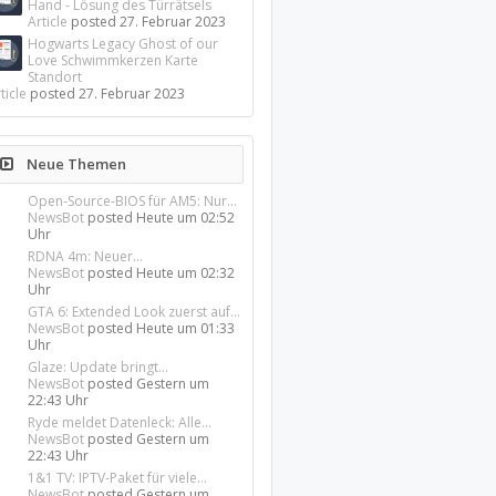
Hand - Lösung des Türrätsels
Article
posted
27. Februar 2023
Hogwarts Legacy Ghost of our
Love Schwimmkerzen Karte
Standort
ticle
posted
27. Februar 2023
Neue Themen
Open-Source-BIOS für AM5: Nur...
NewsBot
posted
Heute um 02:52
Uhr
RDNA 4m: Neuer...
NewsBot
posted
Heute um 02:32
Uhr
GTA 6: Extended Look zuerst auf...
NewsBot
posted
Heute um 01:33
Uhr
Glaze: Update bringt...
NewsBot
posted
Gestern um
22:43 Uhr
Ryde meldet Datenleck: Alle...
NewsBot
posted
Gestern um
22:43 Uhr
1&1 TV: IPTV-Paket für viele...
NewsBot
posted
Gestern um