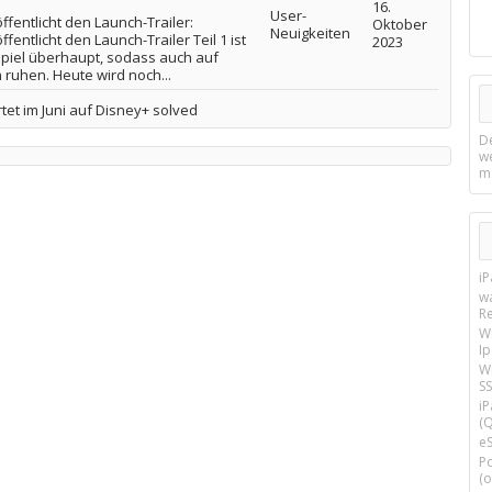
16.
User-
ffentlicht den Launch-Trailer:
Oktober
Neuigkeiten
fentlicht den Launch-Trailer Teil 1 ist
2023
piel überhaupt, sodass auch auf
ruhen. Heute wird noch...
tet im Juni auf Disney+ solved
D
w
m
i
w
R
W
I
Wi
SS
i
(Q
e
P
(o