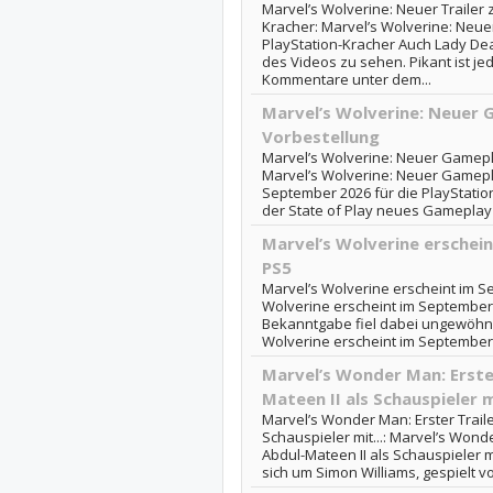
Marvel’s Wolverine: Neuer Traile
Kracher: Marvel’s Wolverine: Neu
PlayStation-Kracher Auch Lady D
des Videos zu sehen. Pikant ist je
Kommentare unter dem...
Marvel’s Wolverine: Neuer 
Vorbestellung
Marvel’s Wolverine: Neuer Gamepla
Marvel’s Wolverine: Neuer Gamepla
September 2026 für die PlayStati
der State of Play neues Gameplay g
Marvel’s Wolverine erschei
PS5
Marvel’s Wolverine erscheint im S
Wolverine erscheint im September 2
Bekanntgabe fiel dabei ungewöhnlic
Wolverine erscheint im September 
Marvel’s Wonder Man: Erster
Mateen II als Schauspieler mi
Marvel’s Wonder Man: Erster Traile
Schauspieler mit...: Marvel’s Wonde
Abdul-Mateen II als Schauspieler 
sich um Simon Williams, gespielt vo