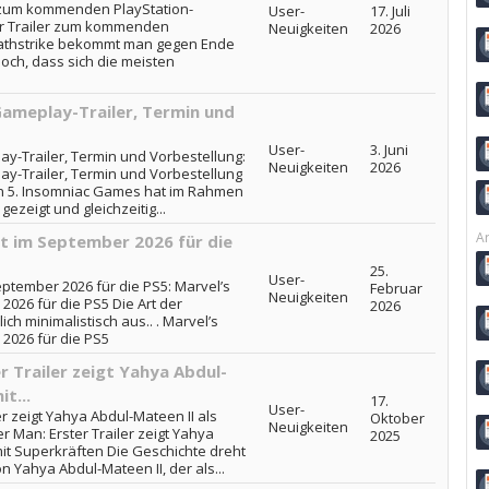
r zum kommenden PlayStation-
User-
17. Juli
er Trailer zum kommenden
Neuigkeiten
2026
eathstrike bekommt man gegen Ende
doch, dass sich die meisten
Gameplay-Trailer, Termin und
User-
3. Juni
y-Trailer, Termin und Vorbestellung:
Neuigkeiten
2026
y-Trailer, Termin und Vorbestellung
on 5. Insomniac Games hat im Rahmen
ezeigt und gleichzeitig...
Ar
nt im September 2026 für die
25.
User-
eptember 2026 für die PS5: Marvel’s
Februar
Neuigkeiten
026 für die PS5 Die Art der
2026
h minimalistisch aus.. . Marvel’s
2026 für die PS5
 Trailer zeigt Yahya Abdul-
t...
17.
User-
r zeigt Yahya Abdul-Mateen II als
Oktober
Neuigkeiten
r Man: Erster Trailer zeigt Yahya
2025
mit Superkräften Die Geschichte dreht
n Yahya Abdul-Mateen II, der als...