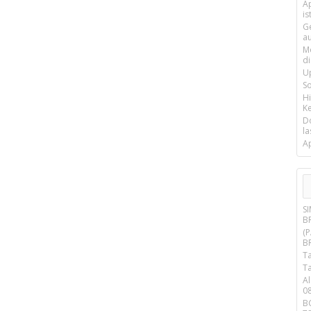
Ap
is
G
a
M
d
U
S
H
Ke
D
la
A
S
BR
(
BR
T
T
A
0
B