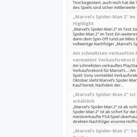
Test begeistert, auch mich hat die
des Spiels sind sicher mittlerweile
„Marvel’s Spider-Man 2“ im 
Highlight
„Marvel’s Spider-Man 2“ im Test: Ei
Spider-Man 2“ im Test: Ein weiteres
dann dem Spin-Off rund um Miles M
vollwertige Nachfolger „Marvel’s S
Am schnellsten verkauftes P
vermeldet Verkaufsrekord fü
Am schnellsten verkauftes PlaySta
Verkaufsrekord für Marvel’s...: Am
Spiel: Sony vermeldet Verkaufsrek
Oktober steht Marvel’s Spider-Man
Kauf bereit. Nachdem der...
„Marvel’s Spider-Man 2“ ist 
erhältlich
„Marvel’s Spider-Man 2“ ist ab sofor
Spider-Man 2“ ist ab sofort für die 
meistverkaufte PS4-Spiel überhau
direkten Nachfolger enorme Hoffn
„Marvel’s Spider-Man 2“: So