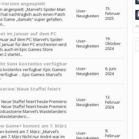
-Version angespielt
15.
on angespielt: „Marvel’s Spider-Man
User-
Februar
l hat nachträglich auch einen Patch
Neuigkeiten
2025
das Game „damals“ super gefallen.
...
Ar
tet im Januar auf dem PC
19.
anuar auf dem PC: Marvel’s Spider-
User-
Oktober
 Januar für den PC erscheinen wird.
Neuigkeiten
2024
ls auch im Epic Games Store
 2 startet...
ght Suns kostenlos verfügbar
User-
6. Juni
s kostenlos verfügbar: Epic Games:
Neuigkeiten
2024
erfügbar . . Epic Games: Marvel’s
r
erine: Neue Staffel feiert
13.
User-
Neue Staffel feiert heute Premiere:
Februar
Neuigkeiten
 Neue Staffel feiert heute Premiere
2024
 Podcastserie Marvel’s Wastelanders:
Wastelanders:...
New Game+ kommt am 7. März
8.
e+ kommt am 7. März: „Marvel’s
User-
Februar
m 7. März Nicht nur André war im
Neuigkeiten