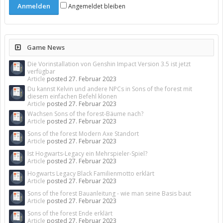
Angemeldet bleiben
Game News
Die Vorinstallation von Genshin Impact Version 3.5 ist jetzt
verfügbar
Article
posted
27. Februar 2023
Du kannst Kelvin und andere NPCs in Sons of the forest mit
diesem einfachen Befehl klonen
Article
posted
27. Februar 2023
Wachsen Sons of the forest-Bäume nach?
Article
posted
27. Februar 2023
Sons of the forest Modern Axe Standort
Article
posted
27. Februar 2023
Ist Hogwarts-Legacy ein Mehrspieler-Spiel?
Article
posted
27. Februar 2023
Hogwarts Legacy Black Familienmotto erklärt
Article
posted
27. Februar 2023
Sons of the forest Bauanleitung - wie man seine Basis baut
Article
posted
27. Februar 2023
Sons of the forest Ende erklärt
Article
posted
27. Februar 2023