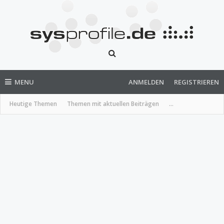
MENU
ANMELDEN
REGISTRIEREN
Heutige Themen
Themen mit aktuellen Beiträgen
...