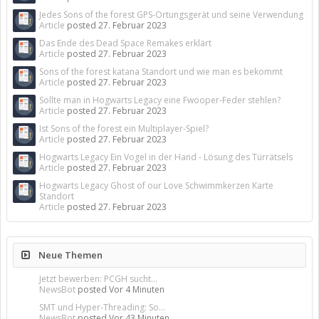
Jedes Sons of the forest GPS-Ortungsgerät und seine Verwendung
Article
posted
27. Februar 2023
Das Ende des Dead Space Remakes erklärt
Article
posted
27. Februar 2023
Sons of the forest katana Standort und wie man es bekommt
Article
posted
27. Februar 2023
Sollte man in Hogwarts Legacy eine Fwooper-Feder stehlen?
Article
posted
27. Februar 2023
Ist Sons of the forest ein Multiplayer-Spiel?
Article
posted
27. Februar 2023
Hogwarts Legacy Ein Vogel in der Hand - Lösung des Türrätsels
Article
posted
27. Februar 2023
Hogwarts Legacy Ghost of our Love Schwimmkerzen Karte
Standort
Article
posted
27. Februar 2023
Neue Themen
Jetzt bewerben: PCGH sucht...
NewsBot
posted
Vor 4 Minuten
SMT und Hyper-Threading: So...
NewsBot
posted
Vor 43 Minuten