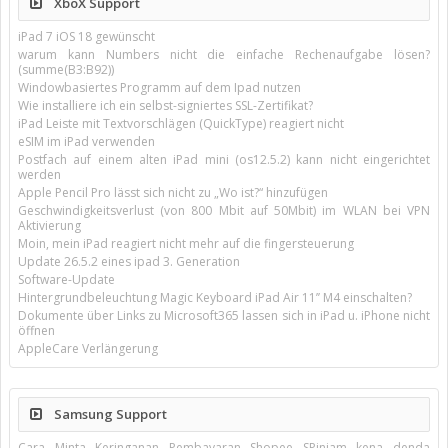
XboX Support
iPad 7 iOS 18 gewünscht
warum kann Numbers nicht die einfache Rechenaufgabe lösen?
(summe(B3:B92))
Windowbasiertes Programm auf dem Ipad nutzen
Wie installiere ich ein selbst-signiertes SSL-Zertifikat?
iPad Leiste mit Textvorschlägen (QuickType) reagiert nicht
eSIM im iPad verwenden
Postfach auf einem alten iPad mini (os12.5.2) kann nicht eingerichtet
werden
Apple Pencil Pro lässt sich nicht zu „Wo ist?“ hinzufügen
Geschwindigkeitsverlust (von 800 Mbit auf 50Mbit) im WLAN bei VPN
Aktivierung
Moin, mein iPad reagiert nicht mehr auf die fingersteuerung
Update 26.5.2 eines ipad 3. Generation
Software-Update
Hintergrundbeleuchtung Magic Keyboard iPad Air 11’’ M4 einschalten?
Dokumente über Links zu Microsoft365 lassen sich in iPad u. iPhone nicht
öffnen
AppleCare Verlängerung
Samsung Support
Cara Minta Keringanan Pembayaran Shopee SPinjam kena denda