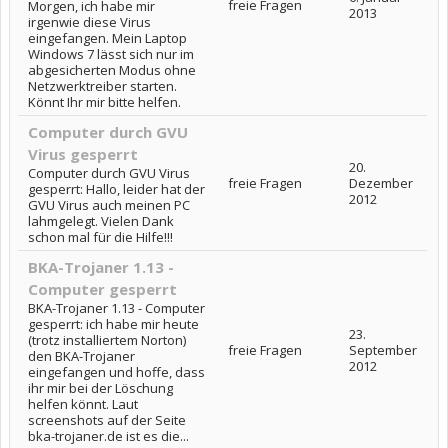
freie Fragen
Morgen, ich habe mir
2013
irgenwie diese Virus
eingefangen. Mein Laptop
Windows 7 lässt sich nur im
abgesicherten Modus ohne
Netzwerktreiber starten.
Könnt Ihr mir bitte helfen.
Computer durch GVU
Virus gesperrt
20.
Computer durch GVU Virus
freie Fragen
Dezember
gesperrt: Hallo, leider hat der
2012
GVU Virus auch meinen PC
lahmgelegt. Vielen Dank
schon mal für die Hilfe!!!
BKA-Trojaner 1.13 -
Computer gesperrt
BKA-Trojaner 1.13 - Computer
gesperrt: ich habe mir heute
23.
(trotz installiertem Norton)
freie Fragen
September
den BKA-Trojaner
2012
eingefangen und hoffe, dass
ihr mir bei der Löschung
helfen könnt. Laut
screenshots auf der Seite
bka-trojaner.de ist es die...