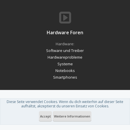
Hardware Foren
Hardware:
Software und Treiber
Hardwareprobleme
Systeme
Notebooks
Smartphones
Diese Seite verwendet Cookies. Wenn du dich weiterhin auf dieser Seite
Forum software by XenForo™
-
Deutsch von xenDach
aufhältst, akzeptierst du unseren Einsatz von Cookies.
Theme designed by
ThemeHouse
.
Accept
Weitere Informationen
Du betrachtest gerade: Mal wieder....Ihr Computer wurde gesperrt GVU.....