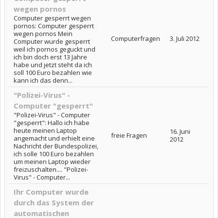
wegen pornos
Computer gesperrt wegen
pornos: Computer gesperrt
wegen pornos Mein
Computerfragen
3. Juli 2012
Computer wurde gesperrt
weil ich pornos geguckt und
ich bin doch erst 13 Jahre
habe und jetzt steht da ich
soll 100 Euro bezahlen wie
kann ich das denn...
"Polizei-Virus" -
Computer "gesperrt"
"Polizei-Virus" - Computer
"gesperrt": Hallo ich habe
heute meinen Laptop
16. Juni
freie Fragen
angemacht und erhielt eine
2012
Nachricht der Bundespolizei,
ich solle 100 Euro bezahlen
um meinen Laptop wieder
freizuschalten.... "Polizei-
Virus" - Computer...
Ihr Computer wurde
durch das System der
automatischen