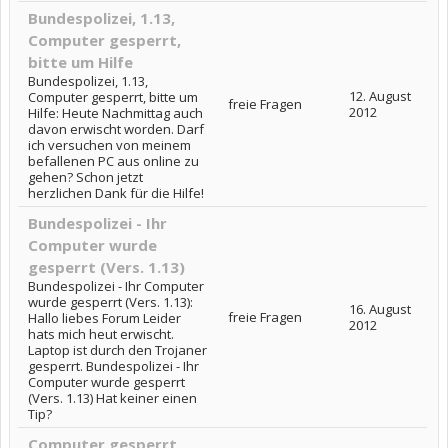
Bundespolizei, 1.13,
Computer gesperrt,
bitte um Hilfe
Bundespolizei, 1.13,
12. August
Computer gesperrt, bitte um
freie Fragen
2012
Hilfe: Heute Nachmittag auch
davon erwischt worden. Darf
ich versuchen von meinem
befallenen PC aus online zu
gehen? Schon jetzt
herzlichen Dank für die Hilfe!
Bundespolizei - Ihr
Computer wurde
gesperrt (Vers. 1.13)
Bundespolizei - Ihr Computer
wurde gesperrt (Vers. 1.13):
16. August
freie Fragen
Hallo liebes Forum Leider
2012
hats mich heut erwischt.
Laptop ist durch den Trojaner
gesperrt. Bundespolizei - Ihr
Computer wurde gesperrt
(Vers. 1.13) Hat keiner einen
Tip?
Computer gesperrt