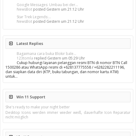
Google Messages: Umbau bei der...
NewsBot
posted
Gestern um 21:12 Uhr
Star Trek Legends:...
NewsBot
posted
Gestern um 21:12 Uhr
Latest Replies
Bagaimana cara buka Blokir bale...
123tomla
replied
Gestern um 05:29 Uhr
Cukup hubungi layanan pelanggan resmi BTN di nomor BTN Call
1500286 atau WhatsApp resmi di +628137775558 / +6282282211196,
dan siapkan data diri (KTP, buku tabungan, dan nomor kartu ATM)
untuk…
Win 11 Support
She's ready to make your night better
Desktop Icons werden immer wieder weiß, dauerhafte Icon Reparatur
nicht möglich