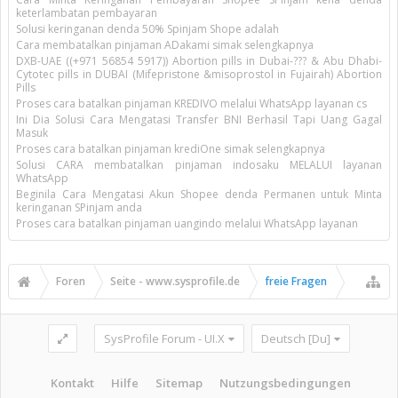
keterlambatan pembayaran
Solusi keringanan denda 50% Spinjam Shope adalah
Cara membatalkan pinjaman ADakami simak selengkapnya
DXB-UAE ((+971 56854 5917)) Abortion pills in Dubai-??? & Abu Dhabi-
Cytotec pills in DUBAI (Mifepristone &misoprostol in Fujairah) Abortion
Pills
Proses cara batalkan pinjaman KREDIVO melalui WhatsApp layanan cs
Ini Dia Solusi Cara Mengatasi Transfer BNI Berhasil Tapi Uang Gagal
Masuk
Proses cara batalkan pinjaman krediOne simak selengkapnya
Solusi CARA membatalkan pinjaman indosaku MELALUI layanan
WhatsApp
Beginila Cara Mengatasi Akun Shopee denda Permanen untuk Minta
keringanan SPinjam anda
Proses cara batalkan pinjaman uangindo melalui WhatsApp layanan
Foren
Seite - www.sysprofile.de
freie Fragen
SysProfile Forum - UI.X
Deutsch [Du]
Kontakt
Hilfe
Sitemap
Nutzungsbedingungen