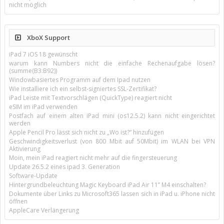
nicht möglich
XboX Support
iPad 7 iOS 18 gewünscht
warum kann Numbers nicht die einfache Rechenaufgabe lösen?
(summe(B3:B92))
Windowbasiertes Programm auf dem Ipad nutzen
Wie installiere ich ein selbst-signiertes SSL-Zertifikat?
iPad Leiste mit Textvorschlägen (QuickType) reagiert nicht
eSIM im iPad verwenden
Postfach auf einem alten iPad mini (os12.5.2) kann nicht eingerichtet
werden
Apple Pencil Pro lässt sich nicht zu „Wo ist?“ hinzufügen
Geschwindigkeitsverlust (von 800 Mbit auf 50Mbit) im WLAN bei VPN
Aktivierung
Moin, mein iPad reagiert nicht mehr auf die fingersteuerung
Update 26.5.2 eines ipad 3. Generation
Software-Update
Hintergrundbeleuchtung Magic Keyboard iPad Air 11’’ M4 einschalten?
Dokumente über Links zu Microsoft365 lassen sich in iPad u. iPhone nicht
öffnen
AppleCare Verlängerung