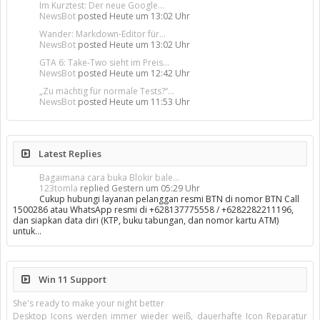
Im Kurztest: Der neue Google...
NewsBot
posted
Heute um 13:02 Uhr
Wander: Markdown-Editor für...
NewsBot
posted
Heute um 13:02 Uhr
GTA 6: Take-Two sieht im Preis...
NewsBot
posted
Heute um 12:42 Uhr
„Zu mächtig für normale Tests?“...
NewsBot
posted
Heute um 11:53 Uhr
Latest Replies
Bagaimana cara buka Blokir bale...
123tomla
replied
Gestern um 05:29 Uhr
Cukup hubungi layanan pelanggan resmi BTN di nomor BTN Call
1500286 atau WhatsApp resmi di +628137775558 / +6282282211196,
dan siapkan data diri (KTP, buku tabungan, dan nomor kartu ATM)
untuk…
Win 11 Support
She's ready to make your night better
Desktop Icons werden immer wieder weiß, dauerhafte Icon Reparatur