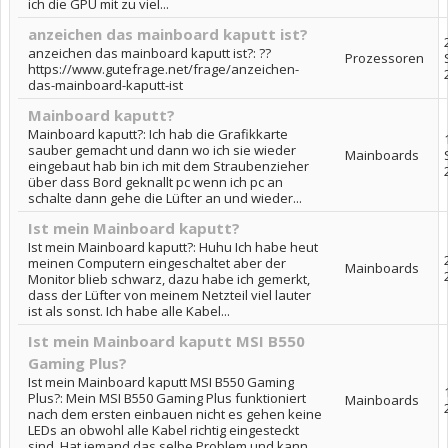
ich die GPU mit zu viel...
anzeichen das mainboard kaputt ist?
anzeichen das mainboard kaputt ist?: ??
Prozessoren
https://www.gutefrage.net/frage/anzeichen-
das-mainboard-kaputt-ist
Mainboard kaputt?
Mainboard kaputt?: Ich hab die Grafikkarte
sauber gemacht und dann wo ich sie wieder
Mainboards
eingebaut hab bin ich mit dem Straubenzieher
über dass Bord geknallt pc wenn ich pc an
schalte dann gehe die Lüfter an und wieder...
Ist mein Mainboard kaputt?
Ist mein Mainboard kaputt?: Huhu Ich habe heut
meinen Computern eingeschaltet aber der
Mainboards
Monitor blieb schwarz, dazu habe ich gemerkt,
dass der Lüfter von meinem Netzteil viel lauter
ist als sonst. Ich habe alle Kabel...
Ist mein Mainboard kaputt MSI B550
Gaming Plus?
Ist mein Mainboard kaputt MSI B550 Gaming
Plus?: Mein MSI B550 Gaming Plus funktioniert
Mainboards
nach dem ersten einbauen nicht es gehen keine
LEDs an obwohl alle Kabel richtig eingesteckt
sind. Hat jemand das selbe Problem und kann