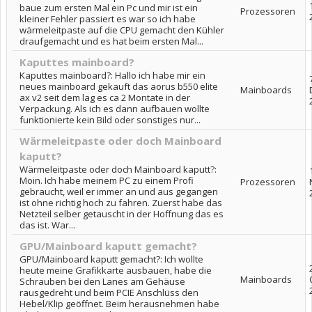
baue zum ersten Mal ein Pc und mir ist ein
Prozessoren
kleiner Fehler passiert es war so ich habe
wärmeleitpaste auf die CPU gemacht den Kühler
draufgemacht und es hat beim ersten Mal...
Kaputtes mainboard?
Kaputtes mainboard?: Hallo ich habe mir ein
neues mainboard gekauft das aorus b550 elite
Mainboards
ax v2 seit dem lag es ca 2 Montate in der
Verpackung. Als ich es dann aufbauen wollte
funktionierte kein Bild oder sonstiges nur...
Wärmeleitpaste oder doch Mainboard
kaputt?
Wärmeleitpaste oder doch Mainboard kaputt?:
Moin. Ich habe meinem PC zu einem Profi
Prozessoren
gebraucht, weil er immer an und aus gegangen
ist ohne richtig hoch zu fahren. Zuerst habe das
Netzteil selber getauscht in der Hoffnung das es
das ist. War...
GPU/Mainboard kaputt gemacht?
GPU/Mainboard kaputt gemacht?: Ich wollte
heute meine Grafikkarte ausbauen, habe die
Mainboards
Schrauben bei den Lanes am Gehäuse
rausgedreht und beim PCIE Anschlüss den
Hebel/Klip geöffnet. Beim herausnehmen habe