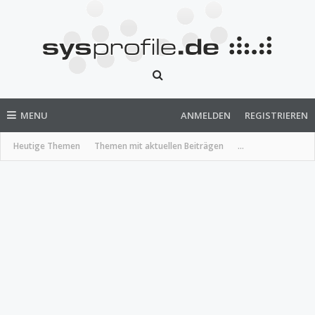
MENU
ANMELDEN
REGISTRIEREN
Heutige Themen
Themen mit aktuellen Beiträgen
...