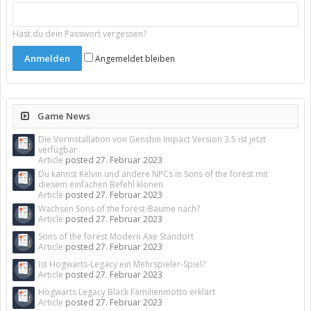
Hast du dein Passwort vergessen?
Angemeldet bleiben
Game News
Die Vorinstallation von Genshin Impact Version 3.5 ist jetzt
verfügbar
Article
posted
27. Februar 2023
Du kannst Kelvin und andere NPCs in Sons of the forest mit
diesem einfachen Befehl klonen
Article
posted
27. Februar 2023
Wachsen Sons of the forest-Bäume nach?
Article
posted
27. Februar 2023
Sons of the forest Modern Axe Standort
Article
posted
27. Februar 2023
Ist Hogwarts-Legacy ein Mehrspieler-Spiel?
Article
posted
27. Februar 2023
Hogwarts Legacy Black Familienmotto erklärt
Article
posted
27. Februar 2023