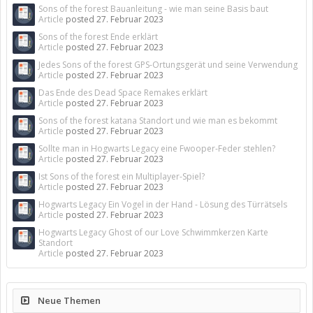
Sons of the forest Bauanleitung - wie man seine Basis baut
Article
posted
27. Februar 2023
Sons of the forest Ende erklärt
Article
posted
27. Februar 2023
Jedes Sons of the forest GPS-Ortungsgerät und seine Verwendung
Article
posted
27. Februar 2023
Das Ende des Dead Space Remakes erklärt
Article
posted
27. Februar 2023
Sons of the forest katana Standort und wie man es bekommt
Article
posted
27. Februar 2023
Sollte man in Hogwarts Legacy eine Fwooper-Feder stehlen?
Article
posted
27. Februar 2023
Ist Sons of the forest ein Multiplayer-Spiel?
Article
posted
27. Februar 2023
Hogwarts Legacy Ein Vogel in der Hand - Lösung des Türrätsels
Article
posted
27. Februar 2023
Hogwarts Legacy Ghost of our Love Schwimmkerzen Karte
Standort
Article
posted
27. Februar 2023
Neue Themen