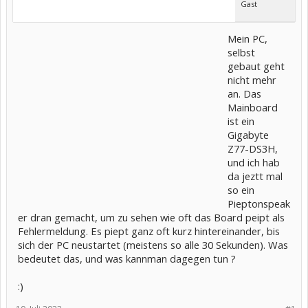
Gast
Mein PC,
selbst
gebaut geht
nicht mehr
an. Das
Mainboard
ist ein
Gigabyte
Z77-DS3H,
und ich hab
da jeztt mal
so ein
Pieptonspeak
er dran gemacht, um zu sehen wie oft das Board peipt als
Fehlermeldung. Es piept ganz oft kurz hintereinander, bis
sich der PC neustartet (meistens so alle 30 Sekunden). Was
bedeutet das, und was kannman dagegen tun ?
:)