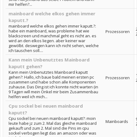
mir helfen?...
mainboard welche elkos gehen immer
kaputt.?
mainboard welche elkos gehen immer kaputt.?:
habe ein mainboard, was probleme hat wie
Prozessoren
blackscreen und manchmal geht es nicht an. es
wird an den elkos liegen. aber keiner war
gewölbt. deswegen kann ich nicht sehen, welche
ich tauschen soll....
Kann mein Unbenutztes Mainboard
kaputt gehen?
Kann mein Unbenutztes Mainboard kaputt
gehen?: Hallo, ich baue bald meinen ersten pc
Prozessoren
zusammen und habe schon alle Komponenten
zuhause. Das Ding ist ich konnte nicht warten (in
9 Tagen will mein Onkel mir beim Zusammenbau
helfen weil ich mich...
Cpu sockel bei neuen mainboard
kaputt?
Cpu sockel bei neuen mainboard kaputt?: moin
Mainboards
leute habe jz zum 2. Mal das gleiche mainboard
gekauft und zum 2. Mal sind die Pins im cpu
sockel verbogen liegt das an amazon oder was