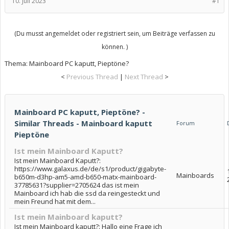
10. Juli 2023
#1
(Du musst angemeldet oder registriert sein, um Beiträge verfassen zu
können. )
Thema:
Mainboard PC kaputt, Pieptöne?
<
Previous Thread
|
Next Thread
>
Mainboard PC kaputt, Pieptöne? -
Similar Threads - Mainboard kaputt
Forum
Pieptöne
Ist mein Mainboard Kaputt?
Ist mein Mainboard Kaputt?:
https://www.galaxus.de/de/s1/product/gigabyte-
Mainboards
b650m-d3hp-am5-amd-b650-matx-mainboard-
37785631?supplier=2705624 das ist mein
Mainboard ich hab die ssd da reingesteckt und
mein Freund hat mit dem...
Ist mein Mainboard kaputt?
Ist mein Mainboard kaputt?: Hallo eine Frage ich