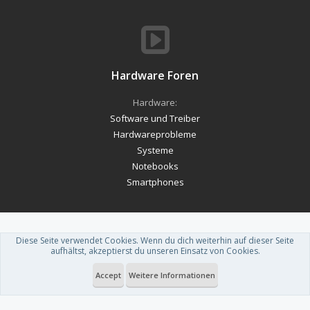
Hardware Foren
Hardware:
Software und Treiber
Hardwareprobleme
Systeme
Notebooks
Smartphones
Diese Seite verwendet Cookies. Wenn du dich weiterhin auf dieser Seite
Forum software by XenForo™
-
Deutsch von xenDach
aufhältst, akzeptierst du unseren Einsatz von Cookies.
Theme designed by
ThemeHouse
.
Accept
Weitere Informationen
Du betrachtest gerade: Mainboard PC kaputt, Pieptöne?