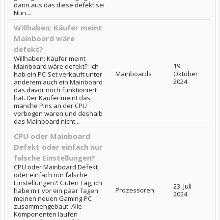
dann aus das diese defekt sei
Nun...
Willhaben: Käufer meint
Mainboard wäre
defekt?
Willhaben: Käufer meint
19.
Mainboard wäre defekt?: Ich
Mainboards
Oktober
hab ein PC-Set verkauft unter
2024
anderem auch ein Mainboard
das davor noch funktioniert
hat. Der Käufer meint das
manche Pins an der CPU
verbogen waren und deshalb
das Mainboard nicht...
CPU oder Mainboard
Defekt oder einfach nur
falsche Einstellungen?
CPU oder Mainboard Defekt
oder einfach nur falsche
Einstellungen?: Guten Tag, ich
23. Juli
Prozessoren
habe mir vor ein paar Tagen
2024
meinen neuen Gaming-PC
zusammengebaut. Alle
Komponenten laufen