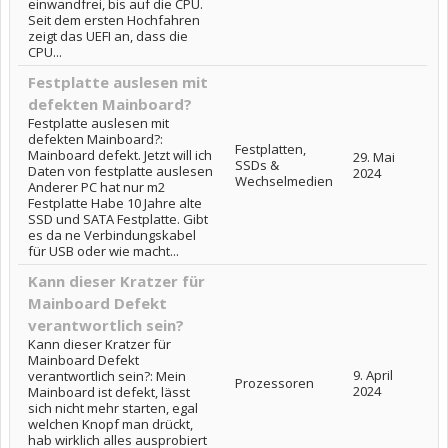
einwandfrei, bis auf die CPU.
Seit dem ersten Hochfahren
zeigt das UEFI an, dass die
CPU...
Festplatte auslesen mit
defekten Mainboard?
Festplatte auslesen mit
defekten Mainboard?:
Festplatten,
Mainboard defekt. Jetzt will ich
29. Mai
SSDs &
Daten von festplatte auslesen
2024
Wechselmedien
Anderer PC hat nur m2
Festplatte Habe 10 Jahre alte
SSD und SATA Festplatte. Gibt
es da ne Verbindungskabel
für USB oder wie macht...
Kann dieser Kratzer für
Mainboard Defekt
verantwortlich sein?
Kann dieser Kratzer für
Mainboard Defekt
9. April
verantwortlich sein?: Mein
Prozessoren
2024
Mainboard ist defekt, lässt
sich nicht mehr starten, egal
welchen Knopf man drückt,
hab wirklich alles ausprobiert