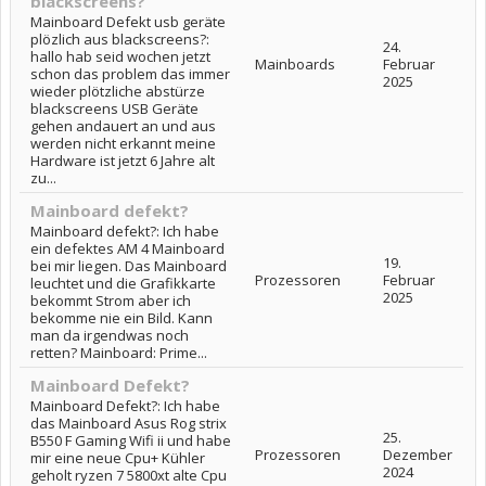
blackscreens?
Mainboard Defekt usb geräte
plözlich aus blackscreens?:
24.
hallo hab seid wochen jetzt
Mainboards
Februar
schon das problem das immer
2025
wieder plötzliche abstürze
blackscreens USB Geräte
gehen andauert an und aus
werden nicht erkannt meine
Hardware ist jetzt 6 Jahre alt
zu...
Mainboard defekt?
Mainboard defekt?: Ich habe
ein defektes AM 4 Mainboard
19.
bei mir liegen. Das Mainboard
Prozessoren
Februar
leuchtet und die Grafikkarte
2025
bekommt Strom aber ich
bekomme nie ein Bild. Kann
man da irgendwas noch
retten? Mainboard: Prime...
Mainboard Defekt?
Mainboard Defekt?: Ich habe
das Mainboard Asus Rog strix
25.
B550 F Gaming Wifi ii und habe
Prozessoren
Dezember
mir eine neue Cpu+ Kühler
2024
geholt ryzen 7 5800xt alte Cpu