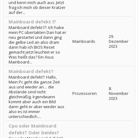
und kenn mich auch aus. Jetzt
frag ich mich ob dieser Kratzer
auf der...
Mainboard defekt l?
Mainboard defekt l?: Ich habe
mein PC übertakten Dan hat er
29.
neu gestartet und dann ging
Mainboards
Dezember
die gelbe Led an also dram
2023
dann hab ich BIOS Reset
gemacht jetzt leuchtet er so
Was heißt das? Ein Asus
Mainboard...
Mainboard defekt?
Mainboard defekt?: Hallo,
Mein Pc geht die ganze Zeit
aus und wieder an… die
8.
Abstände sind nicht
Prozessoren
November
gleichmäßig. Irgendwann
2023
kommt aber auch ein Bild
dann geht er aber wieder aus
also es ist immer
unterschiedlich....
Cpu oder Mainboard
defekt? Oder beides?