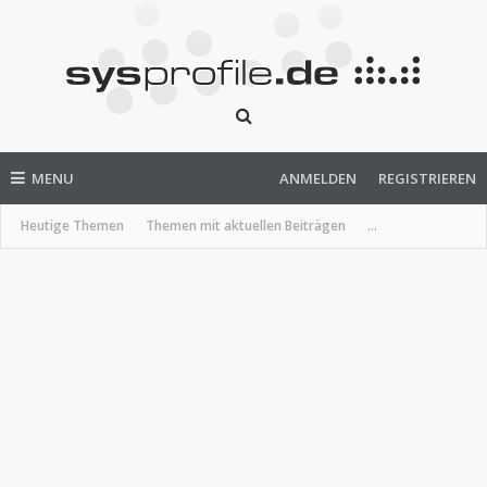
MENU
ANMELDEN
REGISTRIEREN
Heutige Themen
Themen mit aktuellen Beiträgen
...