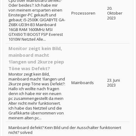
Cpu oder Mainboard defekt?
Oder beides?: Ich habe mir
20.
von meinem ersparten einen
Prozessoren
Oktober
Einsteiger-PC gekauft und
2023
gebaut; i5-2500K GIGABYTE GA-
Z68X-UD3H-B3 Mainboard
16GB RAM 1600MHz MSI
GTX650 TI BOOST FSP Everest
1010W Netzteil Alle...
Monitor zeigt kein Bild,
mainboard macht
1langen und 2kurze piep
Töne was Defekt?
Monitor zeigt kein Bild,
mainboard macht 1langen und
23. Juni
Mainboards
2kurze piep Töne was Defekt?:
2023
Hallo ich wollte nach fragen
denn ich habe mir ein neuen
pc zusammengestellt da mein
Alter nicht mehr funktioniert.
ich habe das Netzteil und die
Grafikkarte übernommen von
meinem alten pc...
Mainboard defekt? Kein Bild und der Ausschalter funktioniert
nicht? solved