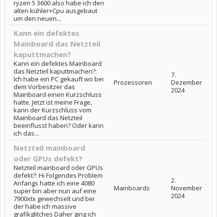
ryzen 5 3600 also habe ich den
alten kühler+Cpu ausgebaut
um den neuen...
Kann ein defektes
Mainboard das Netzteil
kaputtmachen?
Kann ein defektes Mainboard
das Netzteil kaputtmachen?:
7.
Ich habe ein PC gekauft wo bei
Prozessoren
Dezember
dem Vorbesitzer das
2024
Mainboard einen Kurzschluss
hatte. Jetzt ist meine Frage,
kann der Kurzschluss vom
Mainboard das Netzteil
beeinflusst haben? Oder kann
ich das...
Netzteil mainboard
oder GPUs defekt?
Netzteil mainboard oder GPUs
defekt?: Hi Folgendes Problem
2.
Anfangs hatte ich eine 4080
Mainboards
November
super bin aber nun auf eine
2024
7900xtx gewechselt und bei
der habe ich massive
grafikglitches Daher ging ich