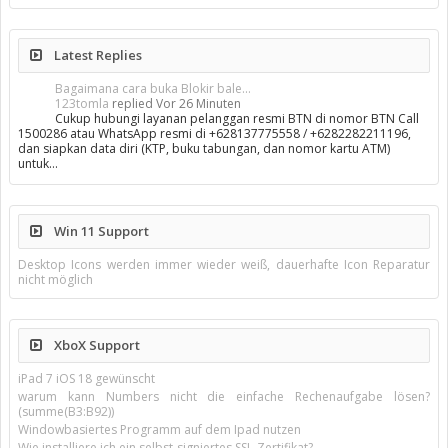
Latest Replies
Bagaimana cara buka Blokir bale...
123tomla
replied
Vor 26 Minuten
Cukup hubungi layanan pelanggan resmi BTN di nomor BTN Call
1500286 atau WhatsApp resmi di +628137775558 / +6282282211196,
dan siapkan data diri (KTP, buku tabungan, dan nomor kartu ATM)
untuk…
Win 11 Support
Desktop Icons werden immer wieder weiß, dauerhafte Icon Reparatur
nicht möglich
XboX Support
iPad 7 iOS 18 gewünscht
warum kann Numbers nicht die einfache Rechenaufgabe lösen?
(summe(B3:B92))
Windowbasiertes Programm auf dem Ipad nutzen
Wie installiere ich ein selbst-signiertes SSL-Zertifikat?