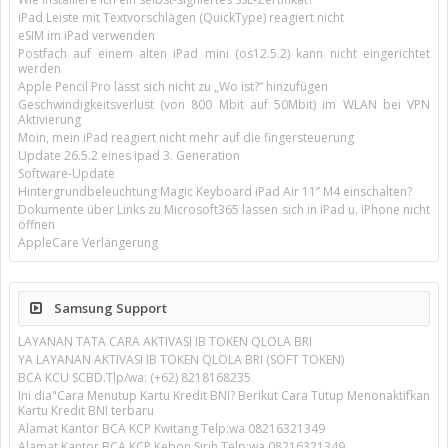
iPad Leiste mit Textvorschlägen (QuickType) reagiert nicht
eSIM im iPad verwenden
Postfach auf einem alten iPad mini (os12.5.2) kann nicht eingerichtet
werden
Apple Pencil Pro lässt sich nicht zu „Wo ist?“ hinzufügen
Geschwindigkeitsverlust (von 800 Mbit auf 50Mbit) im WLAN bei VPN
Aktivierung
Moin, mein iPad reagiert nicht mehr auf die fingersteuerung
Update 26.5.2 eines ipad 3. Generation
Software-Update
Hintergrundbeleuchtung Magic Keyboard iPad Air 11’’ M4 einschalten?
Dokumente über Links zu Microsoft365 lassen sich in iPad u. iPhone nicht
öffnen
AppleCare Verlängerung
Samsung Support
LAYANAN TATA CARA AKTIVASI IB TOKEN QLOLA BRI
YA LAYANAN AKTIVASI IB TOKEN QLOLA BRI (SOFT TOKEN)
BCA KCU SCBD.Tlp/wa: (+62) 8218168235
Ini dia"Cara Menutup Kartu Kredit BNI? Berikut Cara Tutup Menonaktifkan
Kartu Kredit BNI terbaru
Alamat Kantor BCA KCP Kwitang Telp:wa 08216321349
Alamat Kantor BCA KCP Kebon Sirih Telp:wa 08216321349