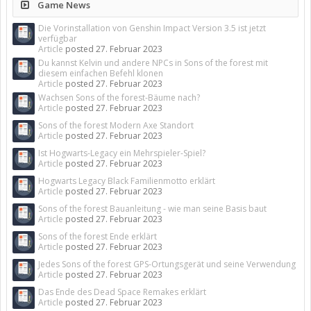
Game News
Die Vorinstallation von Genshin Impact Version 3.5 ist jetzt
verfügbar
Article
posted
27. Februar 2023
Du kannst Kelvin und andere NPCs in Sons of the forest mit
diesem einfachen Befehl klonen
Article
posted
27. Februar 2023
Wachsen Sons of the forest-Bäume nach?
Article
posted
27. Februar 2023
Sons of the forest Modern Axe Standort
Article
posted
27. Februar 2023
Ist Hogwarts-Legacy ein Mehrspieler-Spiel?
Article
posted
27. Februar 2023
Hogwarts Legacy Black Familienmotto erklärt
Article
posted
27. Februar 2023
Sons of the forest Bauanleitung - wie man seine Basis baut
Article
posted
27. Februar 2023
Sons of the forest Ende erklärt
Article
posted
27. Februar 2023
Jedes Sons of the forest GPS-Ortungsgerät und seine Verwendung
Article
posted
27. Februar 2023
Das Ende des Dead Space Remakes erklärt
Article
posted
27. Februar 2023