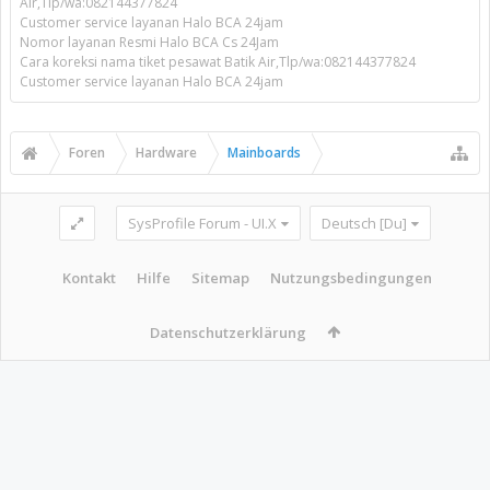
Air,Tlp/wa:082144377824
Customer service layanan Halo BCA 24jam
Nomor layanan Resmi Halo BCA Cs 24Jam
Cara koreksi nama tiket pesawat Batik Air,Tlp/wa:082144377824
Customer service layanan Halo BCA 24jam
Foren
Hardware
Mainboards
SysProfile Forum - UI.X
Deutsch [Du]
Kontakt
Hilfe
Sitemap
Nutzungsbedingungen
Datenschutzerklärung