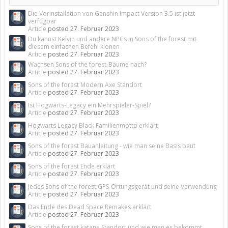
Die Vorinstallation von Genshin Impact Version 3.5 ist jetzt
verfügbar
Article
posted
27. Februar 2023
Du kannst Kelvin und andere NPCs in Sons of the forest mit
diesem einfachen Befehl klonen
Article
posted
27. Februar 2023
Wachsen Sons of the forest-Bäume nach?
Article
posted
27. Februar 2023
Sons of the forest Modern Axe Standort
Article
posted
27. Februar 2023
Ist Hogwarts-Legacy ein Mehrspieler-Spiel?
Article
posted
27. Februar 2023
Hogwarts Legacy Black Familienmotto erklärt
Article
posted
27. Februar 2023
Sons of the forest Bauanleitung - wie man seine Basis baut
Article
posted
27. Februar 2023
Sons of the forest Ende erklärt
Article
posted
27. Februar 2023
Jedes Sons of the forest GPS-Ortungsgerät und seine Verwendung
Article
posted
27. Februar 2023
Das Ende des Dead Space Remakes erklärt
Article
posted
27. Februar 2023
Sons of the forest katana Standort und wie man es bekommt