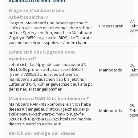
mainboard brennt kennt
Frage zu Mainboard und
Arbeitsspeicher?
27.
Frage zu Mainboard und Arbeitsspeicher?:
Prozessoren
Feb
Hallo an alle kann mir einer mal eben schnell
202
auf die Sprünge helfen, wo ich im Mainboard
Gigabyte B650 eagle ax im BIOS, die Taktrate
von meinem Arbeitsspeicher ändern kann...
Lohnt sich das Upgrade vom
mainboard?
Lohnt sich das Upgrade vom mainboard?:
26.
Msi b650s pro wifi auf asus strix b650e-f
Mainboards
Feb
ryzen 7 7800x3d Und ist es schwer so
202
mainboard austauschen hab bis jetzt nur
Lüfter und CPU kühler gewechselt auf alte pc
der is neu erst angekommen...
Mainboard RAM-Kits kombinieren?
Mainboard RAM-Kits kombinieren?: Ich habe
25.
dieses Kit eingebaut: https://geizhals.de/g-
Mainboards
Feb
skill-ripjaws-v-schwarz-dimm-kit-16gb-f4-
202
3200c16d-16gvkb-a1327025.html Und möchte
dieses zusätzlich einbauen:...
Bin ich der einzige der dieses