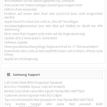
Wie installiere ich ein selbst-signiertes SSL-Zertifikat?
iPad Leiste mit Textvorschlägen (QuickType) reagiert nicht
eSIM im iPad verwenden
Postfach auf einem alten iPad mini (os12.5.2) kann nicht eingerichtet
werden
Apple Pencil Pro lässt sich nicht zu „Wo ist?“ hinzufügen
Geschwindigkeitsverlust (von 800 Mbit auf 50Mbit) im WLAN bei VPN
Aktivierung
Moin, mein iPad reagiert nicht mehr auf die fingersteuerung
Update 26.5.2 eines ipad 3. Generation
Software-Update
Hintergrundbeleuchtung Magic Keyboard iPad Air 11’’ M4 einschalten?
Dokumente über Links zu Microsoft365 lassen sich in iPad u. iPhone nicht
öffnen
AppleCare Verlängerung
Samsung Support
Call Center Bank BWS-Pengaduan Nasabah
BCA KCU THAMRIN.Tlp/wa: (+62) 8218168235
Berikut Cara Ubah nama tiket Agoda.Tlp/wa:082144377824
Customer service layanan Halo BCA 24jam
Tips cara Reschedule tiket pesawat Air Asia.Tlp/wa:082144377824
Cara koreksi Tanggal lahir pada tiket pesawat Batik