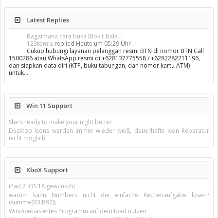
Latest Replies
Bagaimana cara buka Blokir bale...
123tomla
replied
Heute um 05:29 Uhr
Cukup hubungi layanan pelanggan resmi BTN di nomor BTN Call
1500286 atau WhatsApp resmi di +628137775558 / +6282282211196,
dan siapkan data diri (KTP, buku tabungan, dan nomor kartu ATM)
untuk…
Win 11 Support
She's ready to make your night better
Desktop Icons werden immer wieder weiß, dauerhafte Icon Reparatur
nicht möglich
XboX Support
iPad 7 iOS 18 gewünscht
warum kann Numbers nicht die einfache Rechenaufgabe lösen?
(summe(B3:B92))
Windowbasiertes Programm auf dem Ipad nutzen