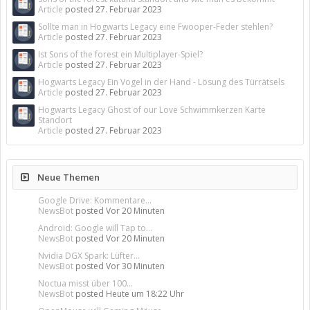
Article
posted
27. Februar 2023
Sollte man in Hogwarts Legacy eine Fwooper-Feder stehlen?
Article
posted
27. Februar 2023
Ist Sons of the forest ein Multiplayer-Spiel?
Article
posted
27. Februar 2023
Hogwarts Legacy Ein Vogel in der Hand - Lösung des Türrätsels
Article
posted
27. Februar 2023
Hogwarts Legacy Ghost of our Love Schwimmkerzen Karte
Standort
Article
posted
27. Februar 2023
Neue Themen
Google Drive: Kommentare...
NewsBot
posted
Vor 20 Minuten
Android: Google will Tap to...
NewsBot
posted
Vor 20 Minuten
Nvidia DGX Spark: Lüfter...
NewsBot
posted
Vor 30 Minuten
Noctua misst über 100...
NewsBot
posted
Heute um 18:22 Uhr