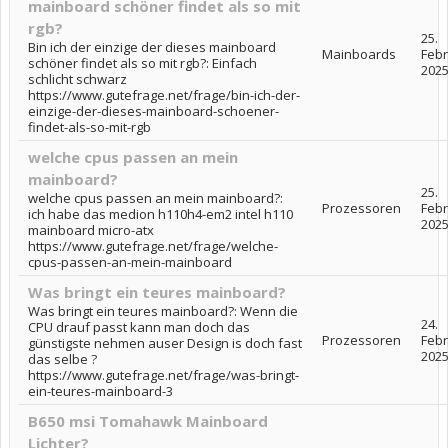
mainboard schöner findet als so mit
rgb?
25.
Bin ich der einzige der dieses mainboard
Mainboards
Feb
schöner findet als so mit rgb?: Einfach
202
schlicht schwarz
https://www.gutefrage.net/frage/bin-ich-der-
einzige-der-dieses-mainboard-schoener-
findet-als-so-mit-rgb
welche cpus passen an mein
mainboard?
25.
welche cpus passen an mein mainboard?:
Prozessoren
Feb
ich habe das medion h110h4-em2 intel h110
202
mainboard micro-atx
https://www.gutefrage.net/frage/welche-
cpus-passen-an-mein-mainboard
Was bringt ein teures mainboard?
Was bringt ein teures mainboard?: Wenn die
24.
CPU drauf passt kann man doch das
Prozessoren
Feb
günstigste nehmen auser Design is doch fast
202
das selbe ?
https://www.gutefrage.net/frage/was-bringt-
ein-teures-mainboard-3
B650 msi Tomahawk Mainboard
Lichter?