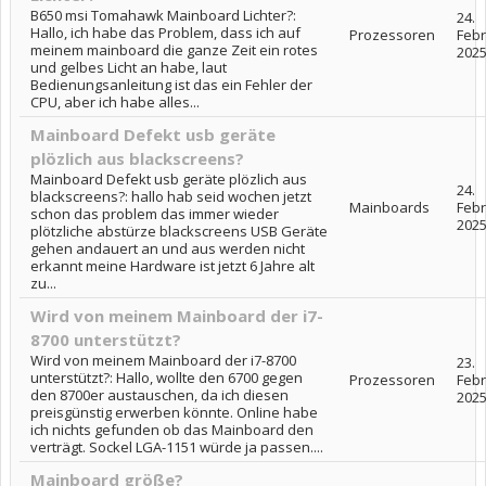
B650 msi Tomahawk Mainboard Lichter?:
24.
Hallo, ich habe das Problem, dass ich auf
Prozessoren
Feb
meinem mainboard die ganze Zeit ein rotes
202
und gelbes Licht an habe, laut
Bedienungsanleitung ist das ein Fehler der
CPU, aber ich habe alles...
Mainboard Defekt usb geräte
plözlich aus blackscreens?
Mainboard Defekt usb geräte plözlich aus
24.
blackscreens?: hallo hab seid wochen jetzt
Mainboards
Feb
schon das problem das immer wieder
202
plötzliche abstürze blackscreens USB Geräte
gehen andauert an und aus werden nicht
erkannt meine Hardware ist jetzt 6 Jahre alt
zu...
Wird von meinem Mainboard der i7-
8700 unterstützt?
Wird von meinem Mainboard der i7-8700
23.
unterstützt?: Hallo, wollte den 6700 gegen
Prozessoren
Feb
den 8700er austauschen, da ich diesen
202
preisgünstig erwerben könnte. Online habe
ich nichts gefunden ob das Mainboard den
verträgt. Sockel LGA-1151 würde ja passen....
Mainboard größe?