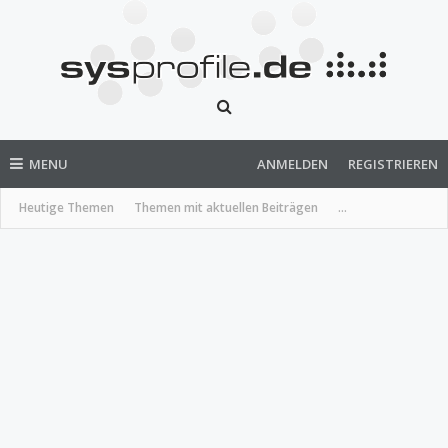
MENU
ANMELDEN
REGISTRIEREN
Heutige Themen
Themen mit aktuellen Beiträgen
...