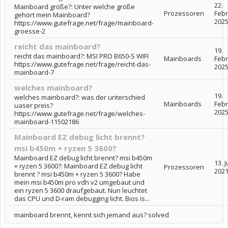
22.
Mainboard größe?: Unter welche größe
Prozessoren
Feb
gehört mein Mainboard?
202
https://www.gutefrage.net/frage/mainboard-
groesse-2
reicht das mainboard?
19.
reicht das mainboard?: MSI PRO B650-S WIFI
Mainboards
Feb
https://www.gutefrage.net/frage/reicht-das-
202
mainboard-7
welches mainboard?
19.
welches mainboard?: was der unterschied
Mainboards
Feb
uaser preis?
202
https://www.gutefrage.net/frage/welches-
mainboard-11502186
Mainboard EZ debug licht brennt?
msi b450m + ryzen 5 3600?
Mainboard EZ debug licht brennt? msi b450m
13. J
+ ryzen 5 3600?: Mainboard EZ debug licht
Prozessoren
202
brennt ? msi b450m + ryzen 5 3600? Habe
mein msi b450m pro vdh v2 umgebaut und
ein ryzen 5 3600 draufgebaut. Nun leuchtet
das CPU und D-ram debugging licht. Bios is...
mainboard brennt, kennt sich jemand aus? solved