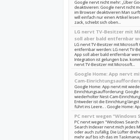
Google nervt nicht mehr: „Über G
deaktivieren: Google nervt nicht 
im Browser deaktivieren Man surft
will einfach nur einen Artikel les
zack, schiebt sich oben...
LG nervt TV-Besitzer mit Mi
soll aber bald entfernbar 
LG nervt TV-Besitzer mit Microsoft 
entfernbar werden: LG nervt TV-Bes
App soll aber bald entfernbar wer
Integration ist gelungen bzw. kom
nervt TV-Besitzer mit Microsoft...
Google Home: App nervt mi
Cam-Einrichtungsaufforder
Google Home: App nervt mit wiede
Einrichtungsaufforderung: Google 
wiederholter Nest-Cam-Einrichtun
Entweder ist die Einrichtung längst
führt ins Leere.. . Google Home: App
PC nervt wegen "Windows S
PC nervt wegen "Windows Search 
Search Indexer nervt mich jedes M
oder auch zufällig. Die Lüfter dreh
mehr auf bis ich das im Taskmana