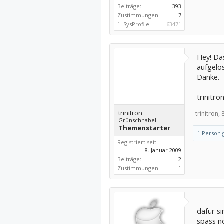
Beiträge:
393
Zustimmungen:
7
1. SysProfile:
63471
Hey! Das
aufgelös
Danke.
trinitro
trinitron
trinitron,
Grünschnabel
Themenstarter
1 Person g
Registriert seit:
8. Januar 2009
Beiträge:
2
Zustimmungen:
1
dafür si
spass no