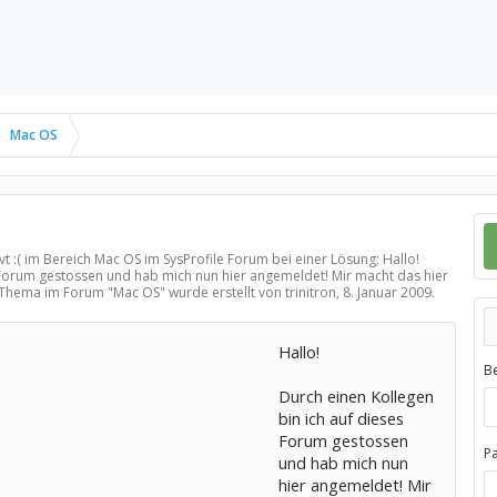
Mac OS
vt :( im Bereich
Mac OS
im SysProfile Forum bei einer Lösung; Hallo!
 Forum gestossen und hab mich nun hier angemeldet! Mir macht das hier
s Thema im Forum "
Mac OS
" wurde erstellt von trinitron,
8. Januar 2009
.
Hallo!
B
Durch einen Kollegen
bin ich auf dieses
Forum gestossen
P
und hab mich nun
hier angemeldet! Mir