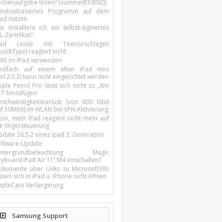
echenaufgabe lösen? (summe(B3:B92))
indowbasiertes Programm auf dem
pad nutzen
e installiere ich ein selbst-signiertes
L-Zertifikat?
Pad Leiste mit Textvorschlägen
uickType) reagiert nicht
SIM im iPad verwenden
ostfach auf einem alten iPad mini
s12.5.2) kann nicht eingerichtet werden
ple Pencil Pro lässt sich nicht zu „Wo
t?“ hinzufügen
eschwindigkeitsverlust (von 800 Mbit
uf 50Mbit) im WLAN bei VPN Aktivierung
oin, mein iPad reagiert nicht mehr auf
ie fingersteuerung
pdate 26.5.2 eines ipad 3. Generation
oftware-Update
intergrundbeleuchtung Magic
yboard iPad Air 11’’ M4 einschalten?
okumente über Links zu Microsoft365
ssen sich in iPad u. iPhone nicht öffnen
ppleCare Verlängerung
Samsung Support