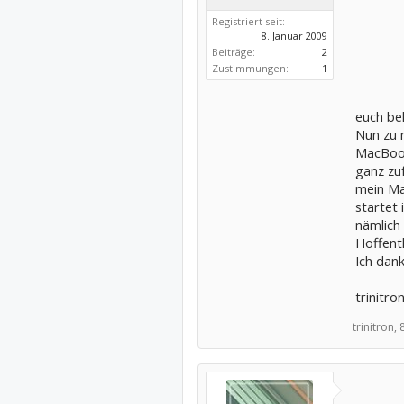
Registriert seit:
8. Januar 2009
Beiträge:
2
Zustimmungen:
1
euch be
Nun zu 
MacBook
ganz zuf
mein Ma
startet 
nämlich
Hoffentl
Ich dan
trinitro
trinitron,