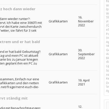
R
W
rz hoch dann wieder
I
Wi
16.
SS
 dann wieder runter?:
Grafikkarten
November
i
vt. Ich habe eine 3060TI mit
2022
(Q
nervt dei Karte zwischendurch
e
itter, sie fährt für 3 sek
P
(o
xtrem und er hat bald
Ap
is
30.
G
nd er hat bald Geburtstag?:
a
Grafikkarten
September
ag und mein PC ist aktuell
2022
M
rte bis zu Januar kriegen
d
tten geplant ihm ein PC zu
U
S
H
Ke
Zusammen, Einfach nur eine
19. April
Grafikkarten
rafikkarten und den netten
D
2021
la
.net/frage/nervt-euch-die-
A
rvt ständig mit
12.
ndig mit Benachrichtigungen: