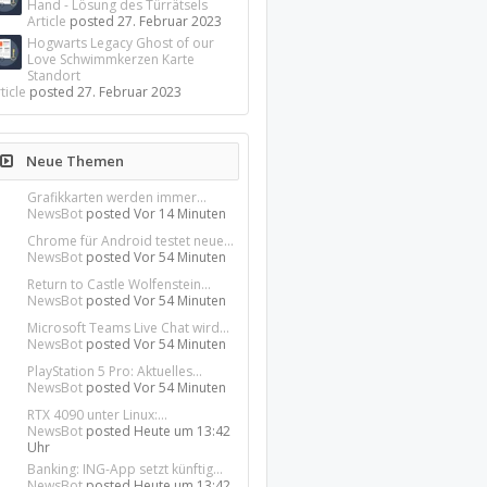
Hand - Lösung des Türrätsels
Article
posted
27. Februar 2023
Hogwarts Legacy Ghost of our
Love Schwimmkerzen Karte
Standort
ticle
posted
27. Februar 2023
Neue Themen
Grafikkarten werden immer...
NewsBot
posted
Vor 14 Minuten
Chrome für Android testet neue...
NewsBot
posted
Vor 54 Minuten
Return to Castle Wolfenstein...
NewsBot
posted
Vor 54 Minuten
Microsoft Teams Live Chat wird...
NewsBot
posted
Vor 54 Minuten
PlayStation 5 Pro: Aktuelles...
NewsBot
posted
Vor 54 Minuten
RTX 4090 unter Linux:...
NewsBot
posted
Heute um 13:42
Uhr
Banking: ING-App setzt künftig...
NewsBot
posted
Heute um 13:42