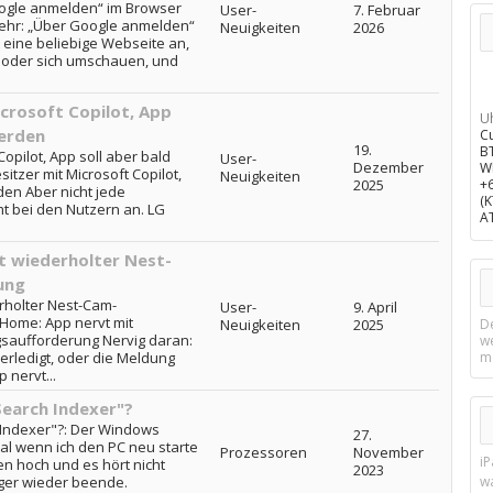
oogle anmelden“ im Browser
User-
7. Februar
mehr: „Über Google anmelden“
Neuigkeiten
2026
 eine beliebige Webseite an,
en oder sich umschauen, und
crosoft Copilot, App
U
werden
C
19.
B
Copilot, App soll aber bald
User-
Dezember
W
itzer mit Microsoft Copilot,
Neuigkeiten
2025
+
den Aber nicht jede
(
mt bei den Nutzern an. LG
A
t wiederholter Nest-
ung
rholter Nest-Cam-
User-
9. April
Home: App nervt mit
Neuigkeiten
2025
D
gsaufforderung Nervig daran:
w
 erledigt, oder die Meldung
m
 nervt...
earch Indexer"?
Indexer"?: Der Windows
27.
al wenn ich den PC neu starte
Prozessoren
November
i
en hoch und es hört nicht
2023
ger wieder beende.
w