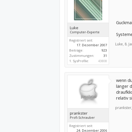
Guckmal
Luke
Computer-Experte
Systeme
Registriert seit:
Luke,
8. J
17. Dezember 2007
Beiträge:
923
Zustimmungen:
31
1. SysProfile:
43808
wenn du 
länger 
draufkli
relativ s
prankster
prankster
Profi-Schrauber
Registriert seit:
24. Dezember 2006