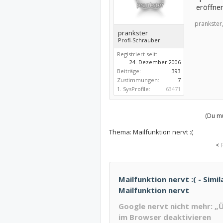
eröffnen
prankster
prankster
Profi-Schrauber
Registriert seit:
24. Dezember 2006
Beiträge:
393
Zustimmungen:
7
1. SysProfile:
63471
(Du mu
Thema:
Mailfunktion nervt :(
<
Mailfunktion nervt :( - Simil
Mailfunktion nervt
Google nervt nicht mehr: „
im Browser deaktivieren