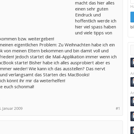
macht das hier alles
H
einen sehr guten
Eindruck und
hoffentlich werde ich
hier viel spass haben
b
und viele tipps von
kommen bzw. weitergeben!
meinen eigentlichen Problem: Zu Weihnachten habe ich ein
 von meinen Eltern bekommen und bin damit voll und
rieden! Jedoch startet die Mail-Applikation immer wenn ich
cBook starte! Bisher habe ich alles ausprobiert aber es
immer wieder! Wie kann ich das ausstellen? Das nervt
Ar
 und verlangsamt das Starten des MacBooks!
ich könnt ihr mir da weiterhelfen!
ke euch schonmal!
Ar
n
8. Januar 2009
#1