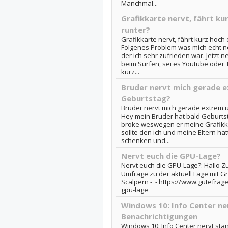
Manchmal...
Grafikkarte nervt, fährt ku
runter?
Grafikkarte nervt, fährt kurz hoch
Folgenes Problem was mich echt ner
der ich sehr zufrieden war. Jetzt 
beim Surfen, sei es Youtube oder Tw
kurz...
Bruder nervt mich gerade e
Geburtstag?
Bruder nervt mich gerade extrem u
Hey mein Bruder hat bald Geburtst
broke weswegen er meine Grafikka
sollte den ich und meine Eltern ha
schenken und...
Nervt euch die GPU-Lage?
Nervt euch die GPU-Lage?: Hallo 
Umfrage zu der aktuell Lage mit G
Scalpern -_- https://www.gutefrage
gpu-lage
Windows 10: Info Center ne
Benachrichtigungen
Windows 10: Info Center nervt stä