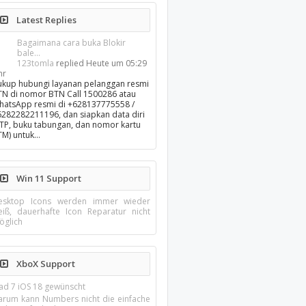
Latest Replies
Bagaimana cara buka Blokir
bale...
123tomla
replied
Heute um 05:29
hr
ukup hubungi layanan pelanggan resmi
TN di nomor BTN Call 1500286 atau
hatsApp resmi di +628137775558 /
6282282211196, dan siapkan data diri
KTP, buku tabungan, dan nomor kartu
TM) untuk…
Win 11 Support
esktop Icons werden immer wieder
eiß, dauerhafte Icon Reparatur nicht
öglich
XboX Support
Pad 7 iOS 18 gewünscht
arum kann Numbers nicht die einfache