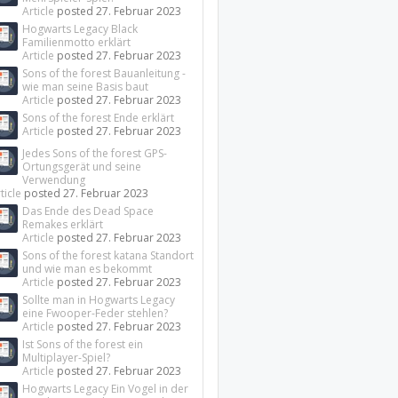
Article
posted
27. Februar 2023
Hogwarts Legacy Black
Familienmotto erklärt
Article
posted
27. Februar 2023
Sons of the forest Bauanleitung -
wie man seine Basis baut
Article
posted
27. Februar 2023
Sons of the forest Ende erklärt
Article
posted
27. Februar 2023
Jedes Sons of the forest GPS-
Ortungsgerät und seine
Verwendung
ticle
posted
27. Februar 2023
Das Ende des Dead Space
Remakes erklärt
Article
posted
27. Februar 2023
Sons of the forest katana Standort
und wie man es bekommt
Article
posted
27. Februar 2023
Sollte man in Hogwarts Legacy
eine Fwooper-Feder stehlen?
Article
posted
27. Februar 2023
Ist Sons of the forest ein
Multiplayer-Spiel?
Article
posted
27. Februar 2023
Hogwarts Legacy Ein Vogel in der