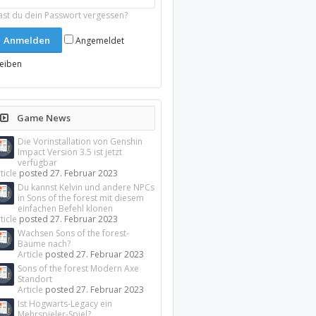
ast du dein Passwort vergessen?
Angemeldet
leiben
Game News
Die Vorinstallation von Genshin
Impact Version 3.5 ist jetzt
verfügbar
ticle
posted
27. Februar 2023
Du kannst Kelvin und andere NPCs
in Sons of the forest mit diesem
einfachen Befehl klonen
ticle
posted
27. Februar 2023
Wachsen Sons of the forest-
Bäume nach?
Article
posted
27. Februar 2023
Sons of the forest Modern Axe
Standort
Article
posted
27. Februar 2023
Ist Hogwarts-Legacy ein
Mehrspieler-Spiel?