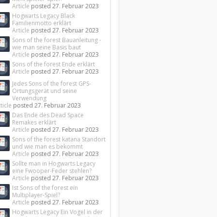
Article
posted
27. Februar 2023
Hogwarts Legacy Black
Familienmotto erklärt
Article
posted
27. Februar 2023
Sons of the forest Bauanleitung -
wie man seine Basis baut
Article
posted
27. Februar 2023
Sons of the forest Ende erklärt
Article
posted
27. Februar 2023
Jedes Sons of the forest GPS-
Ortungsgerät und seine
Verwendung
ticle
posted
27. Februar 2023
Das Ende des Dead Space
Remakes erklärt
Article
posted
27. Februar 2023
Sons of the forest katana Standort
und wie man es bekommt
Article
posted
27. Februar 2023
Sollte man in Hogwarts Legacy
eine Fwooper-Feder stehlen?
Article
posted
27. Februar 2023
Ist Sons of the forest ein
Multiplayer-Spiel?
Article
posted
27. Februar 2023
Hogwarts Legacy Ein Vogel in der