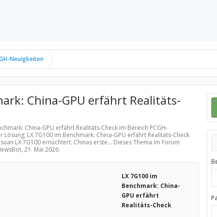
GH-Neuigkeiten
rk: China-GPU erfährt Realitäts-
nchmark: China-GPU erfährt Realitäts-Check im Bereich
PCGH-
er Lösung; LX 7G100 im Benchmark: China-GPU erfährt Realitäts-Check
isuan LX 7G100 ernüchtert: Chinas erste... Dieses Thema im Forum
 NewsBot,
21. Mai 2026
.
B
LX 7G100 im
Benchmark: China-
GPU erfährt
P
Realitäts-Check