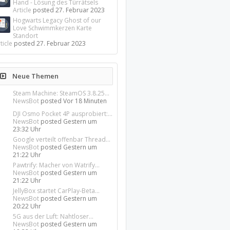
Hand - Lösung des Türrätsels
Article
posted
27. Februar 2023
Hogwarts Legacy Ghost of our
Love Schwimmkerzen Karte
Standort
ticle
posted
27. Februar 2023
Neue Themen
Steam Machine: SteamOS 3.8.25...
NewsBot
posted
Vor 18 Minuten
DJI Osmo Pocket 4P ausprobiert:...
NewsBot
posted
Gestern um
23:32 Uhr
Google verteilt offenbar Thread...
NewsBot
posted
Gestern um
21:22 Uhr
Pawtrify: Macher von Watrify...
NewsBot
posted
Gestern um
21:22 Uhr
JellyBox startet CarPlay-Beta...
NewsBot
posted
Gestern um
20:22 Uhr
5G aus der Luft: Nahtloser...
NewsBot
posted
Gestern um