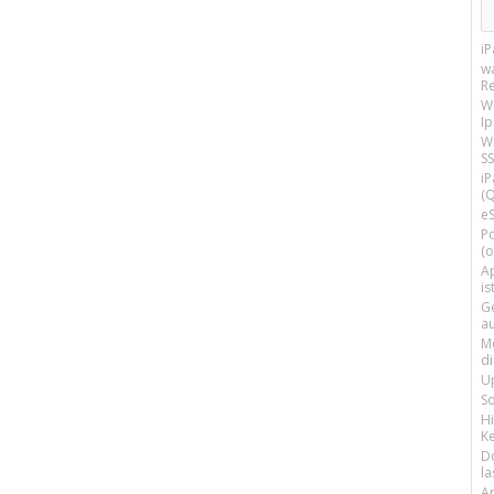
i
w
R
W
I
Wi
SS
i
(Q
e
P
(o
Ap
is
G
a
M
d
U
S
H
Ke
D
la
A