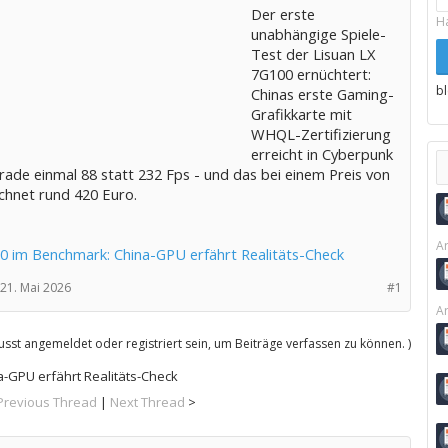
Der erste
H
unabhängige Spiele-
Test der Lisuan LX
7G100 ernüchtert:
b
Chinas erste Gaming-
Grafikkarte mit
WHQL-Zertifizierung
erreicht in Cyberpunk
rade einmal 88 statt 232 Fps - und das bei einem Preis von
hnet rund 420 Euro.
Ar
0 im Benchmark: China-GPU erfährt Realitäts-Check
21. Mai 2026
#1
Ar
sst angemeldet oder registriert sein, um Beiträge verfassen zu können. )
-GPU erfährt Realitäts-Check
Previous Thread
|
Next Thread
>