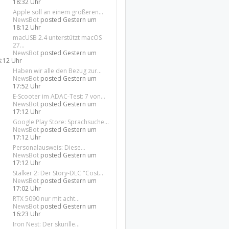
18:32 Uhr
Apple soll an einem größeren...
NewsBot
posted
Gestern um
18:12 Uhr
macUSB 2.4 unterstützt macOS
27...
NewsBot
posted
Gestern um
8:12 Uhr
Haben wir alle den Bezug zur...
NewsBot
posted
Gestern um
17:52 Uhr
E-Scooter im ADAC-Test: 7 von...
NewsBot
posted
Gestern um
17:12 Uhr
Google Play Store: Sprachsuche...
NewsBot
posted
Gestern um
17:12 Uhr
Personalausweis: Diese...
NewsBot
posted
Gestern um
17:12 Uhr
Stalker 2: Der Story-DLC "Cost...
NewsBot
posted
Gestern um
17:02 Uhr
RTX 5090 nur mit acht...
NewsBot
posted
Gestern um
16:23 Uhr
Iron Nest: Der skurille...