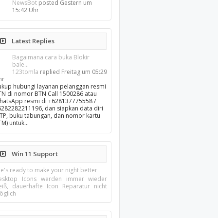
NewsBot
posted
Gestern um
15:42 Uhr
Latest Replies
Bagaimana cara buka Blokir
bale...
123tomla
replied
Freitag um 05:29
hr
ukup hubungi layanan pelanggan resmi
TN di nomor BTN Call 1500286 atau
hatsApp resmi di +628137775558 /
6282282211196, dan siapkan data diri
KTP, buku tabungan, dan nomor kartu
TM) untuk…
Win 11 Support
e's ready to make your night better
esktop Icons werden immer wieder
eiß, dauerhafte Icon Reparatur nicht
öglich