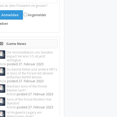
ast du dein Passwort vergessen?
Angemeldet
leiben
Game News
Die Vorinstallation von Genshin
Impact Version 3.5 ist jetzt
verfügbar
ticle
posted
27. Februar 2023
Du kannst Kelvin und andere NPCs
in Sons of the forest mit diesem
einfachen Befehl klonen
ticle
posted
27. Februar 2023
Wachsen Sons of the forest-
Bäume nach?
Article
posted
27. Februar 2023
Sons of the forest Modern Axe
Standort
Article
posted
27. Februar 2023
Ist Hogwarts-Legacy ein
Mehrspieler-Spiel?