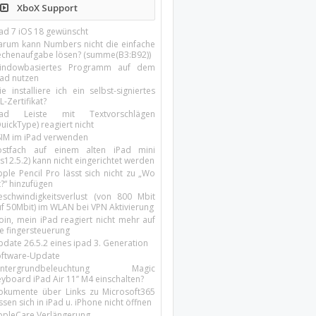
XboX Support
Pad 7 iOS 18 gewünscht
arum kann Numbers nicht die einfache
echenaufgabe lösen? (summe(B3:B92))
indowbasiertes Programm auf dem
pad nutzen
e installiere ich ein selbst-signiertes
L-Zertifikat?
Pad Leiste mit Textvorschlägen
uickType) reagiert nicht
SIM im iPad verwenden
ostfach auf einem alten iPad mini
s12.5.2) kann nicht eingerichtet werden
ple Pencil Pro lässt sich nicht zu „Wo
t?“ hinzufügen
eschwindigkeitsverlust (von 800 Mbit
uf 50Mbit) im WLAN bei VPN Aktivierung
oin, mein iPad reagiert nicht mehr auf
ie fingersteuerung
pdate 26.5.2 eines ipad 3. Generation
oftware-Update
intergrundbeleuchtung Magic
yboard iPad Air 11’’ M4 einschalten?
okumente über Links zu Microsoft365
ssen sich in iPad u. iPhone nicht öffnen
ppleCare Verlängerung