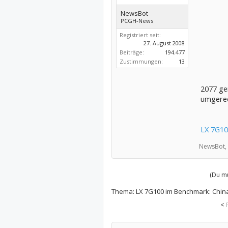
NewsBot
PCGH-News
Registriert seit:
27. August 2008
Beiträge:
194.477
Zustimmungen:
13
2077 ge
umgerec
LX 7G10
NewsBot,
(Du mu
Thema:
LX 7G100 im Benchmark: China
<