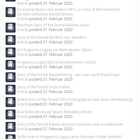
Article
posted
27. Februar 2023
Du kannst Kelvin und andere NPCs in Sons of the forest mit
diesem einfachen Befehl klonen
Article
posted
27. Februar 2023
Wachsen Sons of the forest-Bäume nach?
Article
posted
27. Februar 2023
Sons of the forest Modern Axe Standort
Article
posted
27. Februar 2023
Ist Hogwarts-Legacy ein Mehrspieler-Spiel?
Article
posted
27. Februar 2023
Hogwarts Legacy Black Familienmotto erklärt
Article
posted
27. Februar 2023
Sons of the forest Bauanleitung - wie man seine Basis baut
Article
posted
27. Februar 2023
Sons of the forest Ende erklärt
Article
posted
27. Februar 2023
Jedes Sons of the forest GPS-Ortungsgerät und seine Verwendung
Article
posted
27. Februar 2023
Das Ende des Dead Space Remakes erklärt
Article
posted
27. Februar 2023
Sons of the forest katana Standort und wie man es bekommt
Article
posted
27. Februar 2023
Sollte man in Hogwarts Legacy eine Fwooper-Feder stehlen?