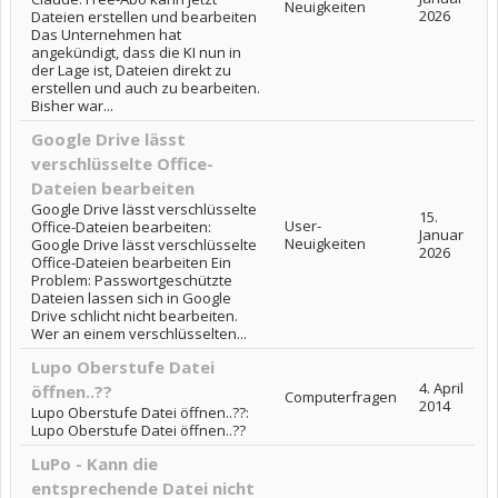
Neuigkeiten
2026
Dateien erstellen und bearbeiten
Das Unternehmen hat
angekündigt, dass die KI nun in
der Lage ist, Dateien direkt zu
erstellen und auch zu bearbeiten.
Bisher war...
Google Drive lässt
verschlüsselte Office-
Dateien bearbeiten
Google Drive lässt verschlüsselte
15.
User-
Office-Dateien bearbeiten:
Januar
Neuigkeiten
Google Drive lässt verschlüsselte
2026
Office-Dateien bearbeiten Ein
Problem: Passwortgeschützte
Dateien lassen sich in Google
Drive schlicht nicht bearbeiten.
Wer an einem verschlüsselten...
Lupo Oberstufe Datei
4. April
öffnen..??
Computerfragen
2014
Lupo Oberstufe Datei öffnen..??:
Lupo Oberstufe Datei öffnen..??
LuPo - Kann die
entsprechende Datei nicht