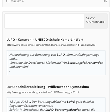
10. Mai 2014
#2
Suchr
Grünschnabel
LUPO - Kurswahl - UNESCO-Schule Kamp-Lintfort
http://www.unesco-schule-kamp-lintfort.de/index.php/oberstufe/14-lupo-kurswahl
Handreichung zur Benutzung von
LuPO
, dem Laufbahnplanungs-
und ...
Versende die
Datei
durch Klicken auf "An
Beratungslehrer senden
und beenden"
.
LuPO ? Schüleranleitung - Wüllenweber-Gymnasium
http://www.gymnasium-bergneustadt.de/LuPO/Anleitung_LuPO.pdf
18. Apr. 2013
...
Der Beratungsablauf mit
LuPO
geht dabei in
folgenden Schritten vonstatten:
Schritt 1: Verschicken der
LuPO
-
Beratungsdateien
durch die