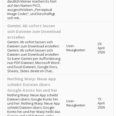
deutlich kleiner machen Es hört
auf den Namen PICO,
ausgeschrieben „Perceptual
Image Codec“, und beschäftigt
sich mit...
Gemini: Ab sofort lassen
sich Dateien zum Download
erstellen
Gemini: Ab sofort lassen sich
29.
User-
Dateien zum Download erstellen:
April
Neuigkeiten
Gemini: Ab sofort lassen sich
2026
Dateien zum Download erstellen
So kann Gemini per Aufforderung
nun PDF-Dateien, Microsoft Word-
und Excel-Dateien, Google Docs,
Sheets, Slides direkt im Chat...
Nothing Warp: Neue App
schiebt Dateien übers
Google-Konto hin und her
Nothing Warp: Neue App schiebt
15.
Dateien übers Google-Konto hin
User-
April
und her: Nothing Warp: Neue App
Neuigkeiten
2026
schiebt Dateien übers Google-
Konto hin und her Warp heißt das
Ganze und soll Dateien, Links,