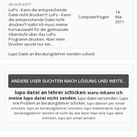
drucken?!
LuPo - Kann die entsprechende
14.
Datei nicht drucken?!: LuPo - Kann
Computerfragen
Mai
die entsprechende Datei nicht
2011
drucken?! Hallo! Ich muss meine
Kursauswahl für die gymnasiale
Oberstufe über das LuPo
Programm drucken. Aber mein
Drucker spuckt nur ein...
Lupo Datei an Beratungslehrer senden solved
ANDERE USER SUCHTEN NACH LÖSUNG UND WEITEREN INFOS NACH:
lupo datei an lehrer schicken
waru mkann ich
,
meine lupo datei nicht senden
lupo datei versenden
Lupo
,
,
nrw Problem an Beratungslehrer schicken
,
lupo dateien per email
schicken
,
lupo an beratungslehrer schicken
,
lupo mailversand
,
lupo an
beratungslehrer senden ist nicht da
,
wie kann man eine lupo datei
schicken
,
lupo per email senden