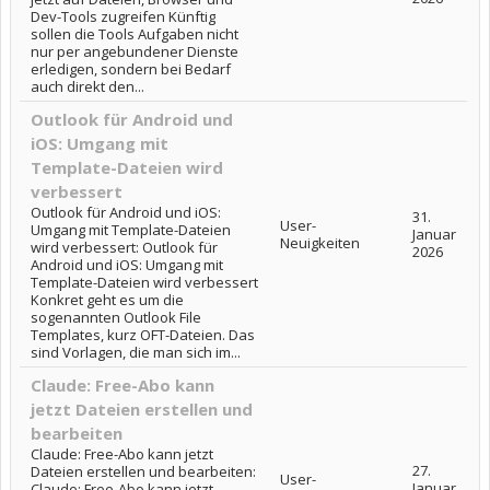
Dev-Tools zugreifen Künftig
sollen die Tools Aufgaben nicht
nur per angebundener Dienste
erledigen, sondern bei Bedarf
auch direkt den...
Outlook für Android und
iOS: Umgang mit
Template-Dateien wird
verbessert
Outlook für Android und iOS:
31.
User-
Umgang mit Template-Dateien
Januar
Neuigkeiten
wird verbessert: Outlook für
2026
Android und iOS: Umgang mit
Template-Dateien wird verbessert
Konkret geht es um die
sogenannten Outlook File
Templates, kurz OFT-Dateien. Das
sind Vorlagen, die man sich im...
Claude: Free-Abo kann
jetzt Dateien erstellen und
bearbeiten
Claude: Free-Abo kann jetzt
27.
Dateien erstellen und bearbeiten:
User-
Januar
Claude: Free-Abo kann jetzt