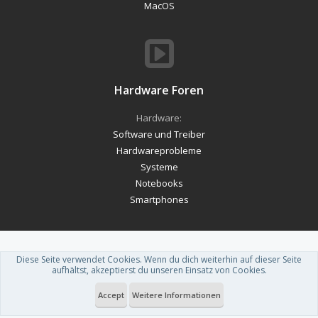
MacOS
Hardware Foren
Hardware:
Software und Treiber
Hardwareprobleme
Systeme
Notebooks
Smartphones
Diese Seite verwendet Cookies. Wenn du dich weiterhin auf dieser Seite
Forum software by XenForo™
-
Deutsch von xenDach
aufhältst, akzeptierst du unseren Einsatz von Cookies.
Theme designed by
ThemeHouse
.
Accept
Weitere Informationen