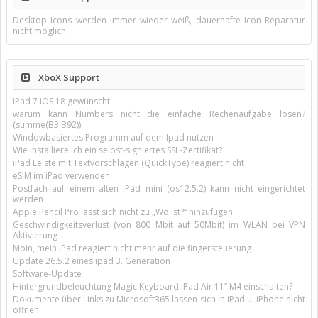
Desktop Icons werden immer wieder weiß, dauerhafte Icon Reparatur
nicht möglich
XboX Support
iPad 7 iOS 18 gewünscht
warum kann Numbers nicht die einfache Rechenaufgabe lösen?
(summe(B3:B92))
Windowbasiertes Programm auf dem Ipad nutzen
Wie installiere ich ein selbst-signiertes SSL-Zertifikat?
iPad Leiste mit Textvorschlägen (QuickType) reagiert nicht
eSIM im iPad verwenden
Postfach auf einem alten iPad mini (os12.5.2) kann nicht eingerichtet
werden
Apple Pencil Pro lässt sich nicht zu „Wo ist?“ hinzufügen
Geschwindigkeitsverlust (von 800 Mbit auf 50Mbit) im WLAN bei VPN
Aktivierung
Moin, mein iPad reagiert nicht mehr auf die fingersteuerung
Update 26.5.2 eines ipad 3. Generation
Software-Update
Hintergrundbeleuchtung Magic Keyboard iPad Air 11’’ M4 einschalten?
Dokumente über Links zu Microsoft365 lassen sich in iPad u. iPhone nicht
öffnen