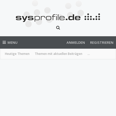
MENU
ANMELDEN
REGISTRIEREN
Heutige Themen
Themen mit aktuellen Beiträgen
...