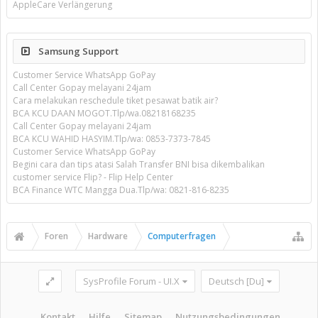
AppleCare Verlängerung
Samsung Support
Customer Service WhatsApp GoPay
Call Center Gopay melayani 24jam
Cara melakukan reschedule tiket pesawat batik air?
BCA KCU DAAN MOGOT.Tlp/wa.08218168235
Call Center Gopay melayani 24jam
BCA KCU WAHID HASYIM.Tlp/wa: 0853-7373-7845
Customer Service WhatsApp GoPay
Begini cara dan tips atasi Salah Transfer BNI bisa dikembalikan
customer service Flip? - Flip Help Center
BCA Finance WTC Mangga Dua.Tlp/wa: 0821-816-8235
Foren
Hardware
Computerfragen
SysProfile Forum - UI.X
Deutsch [Du]
Kontakt
Hilfe
Sitemap
Nutzungsbedingungen