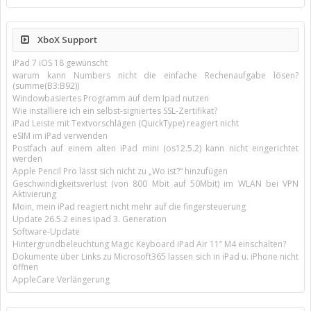
XboX Support
iPad 7 iOS 18 gewünscht
warum kann Numbers nicht die einfache Rechenaufgabe lösen?
(summe(B3:B92))
Windowbasiertes Programm auf dem Ipad nutzen
Wie installiere ich ein selbst-signiertes SSL-Zertifikat?
iPad Leiste mit Textvorschlägen (QuickType) reagiert nicht
eSIM im iPad verwenden
Postfach auf einem alten iPad mini (os12.5.2) kann nicht eingerichtet
werden
Apple Pencil Pro lässt sich nicht zu „Wo ist?“ hinzufügen
Geschwindigkeitsverlust (von 800 Mbit auf 50Mbit) im WLAN bei VPN
Aktivierung
Moin, mein iPad reagiert nicht mehr auf die fingersteuerung
Update 26.5.2 eines ipad 3. Generation
Software-Update
Hintergrundbeleuchtung Magic Keyboard iPad Air 11’’ M4 einschalten?
Dokumente über Links zu Microsoft365 lassen sich in iPad u. iPhone nicht
öffnen
AppleCare Verlängerung