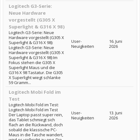
Logitech G3-Serie:
Neue Hardware
vorgestellt (G305 X
Superlight & G316 X 98)
Logitech G3-Serie: Neue
Hardware vorgestellt (G305 X
User-
16. Juni
Superlight & G316 X 98):
Neuigkeiten
2026
Logitech G3-Serie: Neue
Hardware vorgestellt (G305 X
Superlight & G316 X 98) Im
Fokus stehen die G305 X
Superlight Maus und die
G316 X 98 Tastatur. Die G305
X Superlight wiegt schlanke
59 Gramm...
Logitech Mobi Fold im
Test
Logitech Mobi Fold im Test:
Logitech Mobi Fold im Test
User-
13. Juni
Der Laptop passt super rein,
Neuigkeiten
2026
das Tablet schmiegt sich
flach an die Rückwand, doch
sobald die klassische PC-
Maus in die Tasche wandert,
wird es vielleicht zu eng. Die...