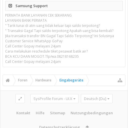
Samsung Support
PERMATA BANK LAYANAN CEK SEKARANG
LAYANAN BANK PERMATA
" Tarik tunai di atm uang tidak keluar tapi saldo terpotong?
" Transaksi Gagal Tapi saldo terpotong Apakah uang bisa kembali?
Jika transaksi transfer BN Gagal Tapi Saldo Terpotong? Ini Solusinya
Customer Service WhatsApp GoPay
Call Center Gopay melayani 24jam
Cara melakukan reschedule tiket pesawat batik air?
BCA KCU DAAN MOGOT.Tlp/wa.08218168235
Call Center Gopay melayani 24jam
Foren
Hardware
Eingabegeräte
SysProfile Forum - UI.X
Deutsch [Du]
Kontakt
Hilfe
Sitemap
Nutzungsbedingungen
Datenschutzerklärung