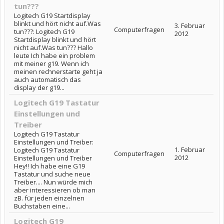
tun???
Logitech G19 Startdisplay
blinkt und hört nicht auf.Was
3. Februar
Computerfragen
tun???: Logitech G19
2012
Startdisplay blinkt und hört
nicht auf.Was tun??? Hallo
leute Ich habe ein problem
mit meiner g19. Wenn ich
meinen rechnerstarte geht ja
auch automatisch das
display der g19...
Logitech G19 Tastatur
Einstellungen und
Treiber
Logitech G19 Tastatur
Einstellungen und Treiber:
1. Februar
Logitech G19 Tastatur
Computerfragen
2012
Einstellungen und Treiber
Hey!! Ich habe eine G19
Tastatur und suche neue
Treiber.... Nun würde mich
aber interessieren ob man
zB. für jeden einzelnen
Buchstaben eine...
Logitech G19