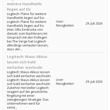
weitere Handhelds
liegen auf Eis
Logitech: Pläne für weitere
Handhelds liegen auf Eis:
User-
Logitech: Pläne für weitere
29. Juli 2026
Neuigkeiten
Handhelds liegen auf Eis
(Hier Ollis Eindrücke von
damals zum Nachlesen.) Im
Gespräch mit den Kollegen
bei The Verge hat Logitech
allerdings verlauten lassen,
dass der...
Logitech: Maus-Akkus
lassen sich bald
einfacher wechseln
Logitech: Maus-Akkus lassen
sich bald einfacher wechseln:
User-
Logitech: Maus-Akkus lassen
29. Juli 2026
Neuigkeiten
sich bald einfacher wechseln
Zubehör-Hersteller Logitech
reagiert auf die gesetzliche
Regelung mit einer
zweigleisigen Strategie: Das
Unternehmen wird für
seine...