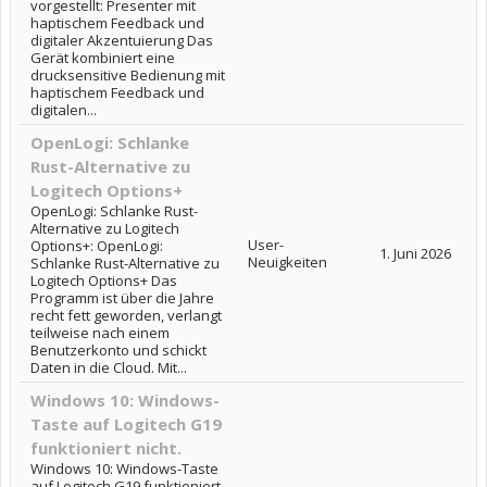
vorgestellt: Presenter mit
haptischem Feedback und
digitaler Akzentuierung Das
Gerät kombiniert eine
drucksensitive Bedienung mit
haptischem Feedback und
digitalen...
OpenLogi: Schlanke
Rust-Alternative zu
Logitech Options+
OpenLogi: Schlanke Rust-
Alternative zu Logitech
User-
Options+: OpenLogi:
1. Juni 2026
Neuigkeiten
Schlanke Rust-Alternative zu
Logitech Options+ Das
Programm ist über die Jahre
recht fett geworden, verlangt
teilweise nach einem
Benutzerkonto und schickt
Daten in die Cloud. Mit...
Windows 10: Windows-
Taste auf Logitech G19
funktioniert nicht.
Windows 10: Windows-Taste
auf Logitech G19 funktioniert