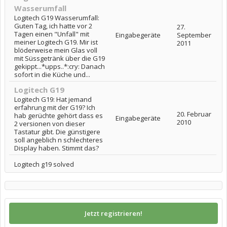
Wasserumfall
Logitech G19 Wasserumfall:
Guten Tag, ich hatte vor 2
27.
Tagen einen "Unfall" mit
Eingabegeräte
September
meiner Logitech G19. Mir ist
2011
blöderweise mein Glas voll
mit Süssgetränk über die G19
gekippt...*upps..*:cry: Danach
sofort in die Küche und...
Logitech G19
Logitech G19: Hat jemand
erfahrung mit der G19? Ich
20. Februar
hab gerüchte gehört dass es
Eingabegeräte
2010
2 versionen von dieser
Tastatur gibt. Die günstigere
soll angeblich n schlechteres
Display haben. Stimmt das?
Logitech g19 solved
Jetzt registrieren!