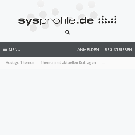
MENU
ANMELDEN
REGISTRIEREN
Heutige Themen
Themen mit aktuellen Beiträgen
...