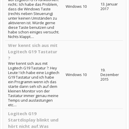
13. Januar
nicht.: Ich habe das Problem,
Windows 10
2017
dass die Windows Taste
(rechts neben Steuerung)
unter keinen Umständen zu
aktivieren ist. Würde gerne
diese Taste benutzen und
habe schon einiges versucht.
Nichts klappt....
Wer kennt sich aus mit
Logitech G19 Tastatur
?
Wer kennt sich aus mit
Logitech G19 Tastatur ?: Hey
19.
Leute ! Ich habe eine Logitech
Windows 10
Dezember
G19 Tastatur und ich habe
2015
ein Programm wenn ich das
starte dann seh ich auf dem
kleinen Monitor von der
Tastatur immer genau meine
Temps und auslastungen
etc....
Logitech G19
Startdisplay blinkt und
hört nicht auf.Was