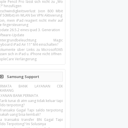
ple Pencil Pro lässt sich nicht zu „Wo
t?“ hinzufügen
eschwindigkeitsverlust (von 800 Mbit
uf 50Mbit) im WLAN bei VPN Aktivierung
oin, mein iPad reagiert nicht mehr auf
ie fingersteuerung
pdate 26.5.2 eines ipad 3. Generation
oftware-Update
intergrundbeleuchtung Magic
yboard iPad Air 11’’ M4 einschalten?
okumente über Links zu Microsoft365
ssen sich in iPad u. iPhone nicht öffnen
ppleCare Verlängerung
Samsung Support
ERMATA BANK LAYANAN CEK
EKARANG
AYANAN BANK PERMATA
Tarik tunai di atm uang tidak keluar tapi
aldo terpotong?
 Transaksi Gagal Tapi saldo terpotong
pakah uang bisa kembali?
ika transaksi transfer BN Gagal Tapi
ldo Terpotong? Ini Solusinya