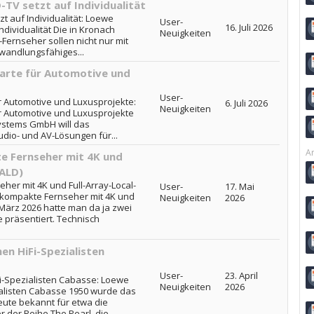
TV setzt auf Individualität
t auf Individualität: Loewe
User-
16. Juli 2026
ndividualität Die in Kronach
Neuigkeiten
Fernseher sollen nicht nur mit
 wandlungsfähiges...
arte für Automotive und
User-
 Automotive und Luxusprojekte:
6. Juli 2026
Neuigkeiten
 Automotive und Luxusprojekte
ystems GmbH will das
udio- und AV-Lösungen für...
Ar
e Fernseher mit 4K und
FALD)
her mit 4K und Full-Array-Local-
User-
17. Mai
i kompakte Fernseher mit 4K und
Neuigkeiten
2026
 März 2026 hatte man da ja zwei
 präsentiert. Technisch
en HiFi-Spezialisten
User-
23. April
i-Spezialisten Cabasse: Loewe
Neuigkeiten
2026
ialisten Cabasse 1950 wurde das
ute bekannt für etwa die
der Reihe The Pearl, die...