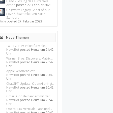
Hand - Lösung des Türrätsels
Article
posted
27. Februar 2023
Hogwarts Legacy Ghost of our
Love Schwimmkerzen Karte
Standort
ticle
posted
27. Februar 2023
Neue Themen
1&1 TV: IPTV-Paket für viele...
NewsBot
posted
Heute um 21:42
Uhr
Warner Bros. Discovery: Matrix...
NewsBot
posted
Heute um 20:42
Uhr
Apple veröffentlicht...
NewsBot
posted
Heute um 20:42
Uhr
ChatGPT-Update: OpenAI bringt...
NewsBot
posted
Heute um 20:42
Uhr
Gmail: Google hantiert mit der...
NewsBot
posted
Heute um 20:42
Uhr
Opera 134: Vertikale Tabs und...
NewsBot
posted
Heute um 20:42