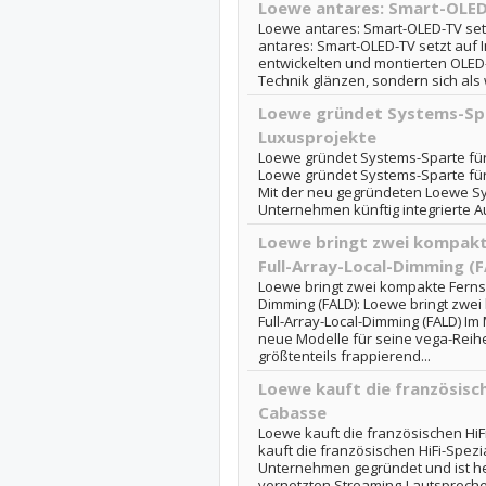
Loewe antares: Smart-OLED-
Loewe antares: Smart-OLED-TV setz
antares: Smart-OLED-TV setzt auf I
entwickelten und montierten OLED-
Technik glänzen, sondern sich als
Loewe gründet Systems-Sp
Luxusprojekte
Loewe gründet Systems-Sparte für
Loewe gründet Systems-Sparte für
Mit der neu gegründeten Loewe S
Unternehmen künftig integrierte A
Loewe bringt zwei kompakt
Full-Array-Local-Dimming (
Loewe bringt zwei kompakte Fernse
Dimming (FALD): Loewe bringt zwe
Full-Array-Local-Dimming (FALD) Im
neue Modelle für seine vega-Reihe
größtenteils frappierend...
Loewe kauft die französisch
Cabasse
Loewe kauft die französischen HiF
kauft die französischen HiFi-Spez
Unternehmen gegründet und ist he
vernetzten Streaming-Lautsprecher 