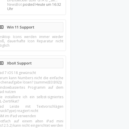
Ex-Entwickler über GTA 6: „Sie...
NewsBot
posted
Heute um 16:32
Uhr
Win 11 Support
esktop Icons werden immer wieder
eiß, dauerhafte Icon Reparatur nicht
öglich
XboX Support
Pad 7 iOS 18 gewünscht
arum kann Numbers nicht die einfache
echenaufgabe lösen? (summe(B3:B92))
indowbasiertes Programm auf dem
pad nutzen
e installiere ich ein selbst-signiertes
L-Zertifikat?
Pad Leiste mit Textvorschlägen
uickType) reagiert nicht
SIM im iPad verwenden
ostfach auf einem alten iPad mini
s12.5.2) kann nicht eingerichtet werden