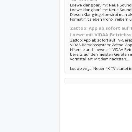
Loewe klang bar3 mr: Neue Soundba
Loewe klang bar3 mr: Neue Soundb
Diesen Klangriegel bewirbt man a
Format mit sieben Front-Treibern u
Zattoo: App ab sofort auf 
Loewe mit VIDAA-Betriebs
Zattoo: App ab sofort auf TV-Ger
VIDAA-Betriebssystem: Zattoo: App
Hisense und Loewe mit VIDAA-Betr
bereits auf den meisten Geräten 
vorinstalliert. Mit dem nächsten...
Loewe vega: Neuer 4K-TV startet i