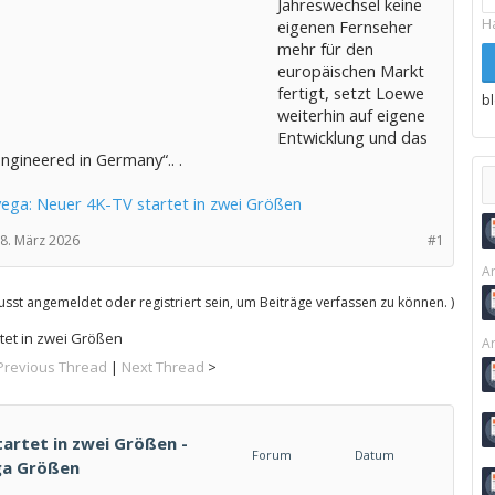
Jahreswechsel keine
H
eigenen Fernseher
mehr für den
europäischen Markt
fertigt, setzt Loewe
b
weiterhin auf eigene
Entwicklung und das
ngineered in Germany“.. .
ega: Neuer 4K-TV startet in zwei Größen
8. März 2026
#1
Ar
sst angemeldet oder registriert sein, um Beiträge verfassen zu können. )
tet in zwei Größen
Ar
Previous Thread
|
Next Thread
>
artet in zwei Größen -
Forum
Datum
ga Größen