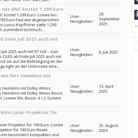
 mit ANC kostet 1.299 Euro
28.
C kostet 1.299 Euro: Loewe leo:
User-
September
.299 Euro Fast wie abgesprochen
Neuigkeiten
2025
se Luxus-Kopfhörer satte 1.299
Ar
h zumindest technisch...
b Ende Juli 2025 auch mit
User-
Juli 2025 auch mit 97 Zoll – zum
6. Juli 2025
Neuigkeiten
us-OLED ab Ende Juli 2025 auch mit
ind sie auf die Befestigung an der
c.light an der Unterseite eine...
tem fürs Heimkino mit
User-
13. April
s Heimkino mit Dolby Atmos:
Neuigkeiten
2025
s Heimkino mit Dolby Atmos Boost.
et. Loewe We. Boost: 4.1.2-System
Mini-Laser-Projektor für
ser-Projektor für 749 Euro: Loewe
User-
25. August
ojektor für 749 Euro Beam
Neuigkeiten
2024
 um ein besonders kompaktes und