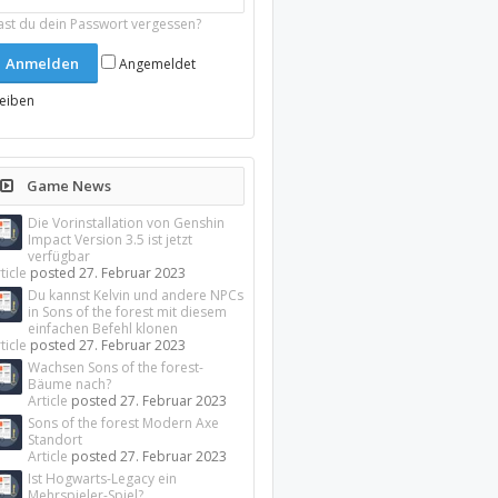
ast du dein Passwort vergessen?
Angemeldet
leiben
Game News
Die Vorinstallation von Genshin
Impact Version 3.5 ist jetzt
verfügbar
ticle
posted
27. Februar 2023
Du kannst Kelvin und andere NPCs
in Sons of the forest mit diesem
einfachen Befehl klonen
ticle
posted
27. Februar 2023
Wachsen Sons of the forest-
Bäume nach?
Article
posted
27. Februar 2023
Sons of the forest Modern Axe
Standort
Article
posted
27. Februar 2023
Ist Hogwarts-Legacy ein
Mehrspieler-Spiel?