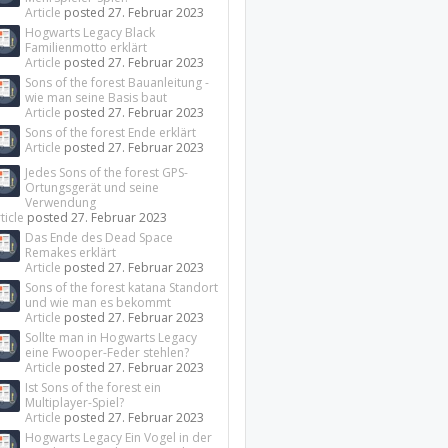
Article
posted
27. Februar 2023
Hogwarts Legacy Black
Familienmotto erklärt
Article
posted
27. Februar 2023
Sons of the forest Bauanleitung -
wie man seine Basis baut
Article
posted
27. Februar 2023
Sons of the forest Ende erklärt
Article
posted
27. Februar 2023
Jedes Sons of the forest GPS-
Ortungsgerät und seine
Verwendung
ticle
posted
27. Februar 2023
Das Ende des Dead Space
Remakes erklärt
Article
posted
27. Februar 2023
Sons of the forest katana Standort
und wie man es bekommt
Article
posted
27. Februar 2023
Sollte man in Hogwarts Legacy
eine Fwooper-Feder stehlen?
Article
posted
27. Februar 2023
Ist Sons of the forest ein
Multiplayer-Spiel?
Article
posted
27. Februar 2023
Hogwarts Legacy Ein Vogel in der