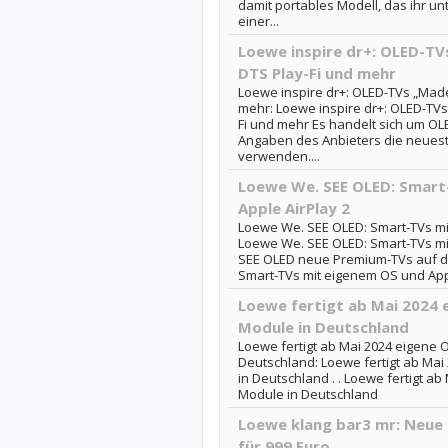
damit portables Modell, das ihr 
einer...
Loewe inspire dr+: OLED-TV
DTS Play-Fi und mehr
Loewe inspire dr+: OLED-TVs „Made
mehr: Loewe inspire dr+: OLED-TVs
Fi und mehr Es handelt sich um O
Angaben des Anbieters die neues
verwenden....
Loewe We. SEE OLED: Smart
Apple AirPlay 2
Loewe We. SEE OLED: Smart-TVs mi
Loewe We. SEE OLED: Smart-TVs mi
SEE OLED neue Premium-TVs auf de
Smart-TVs mit eigenem OS und Appl
Loewe fertigt ab Mai 2024 
Module in Deutschland
Loewe fertigt ab Mai 2024 eigene 
Deutschland: Loewe fertigt ab Ma
in Deutschland . . Loewe fertigt a
Module in Deutschland
Loewe klang bar3 mr: Neue
für 999 Euro