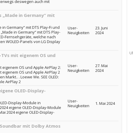
unterwegs deswegen auch mit
s „Made in Germany“ mit
 in Germany“ mit DTS Play-Fi und
User-
23. Juni
 „Made in Germany“ mit DTS Play-
Neuigkeiten
2024
LED-Fernsehgeräte, welche nach
ten WOLED-Panels von LG Display
U
-TVs mit eigenem OS und
User-
27. Mai
t eigenem OS und Apple AirPlay 2:
Neuigkeiten
2024
t eigenem OS und Apple AirPlay 2
n Markt.. . Loewe We. SEE OLED:
e AirPlay 2
eigene OLED-Display-
User-
OLED-Display-Module in
1. Mai 2024
Neuigkeiten
i 2024 eigene OLED-Display-Module
b Mai 2024 eigene OLED-Display-
 Soundbar mit Dolby Atmos