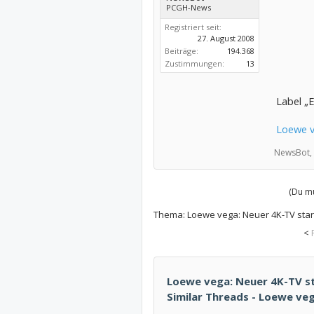
PCGH-News
Registriert seit:
27. August 2008
Beiträge:
194.368
Zustimmungen:
13
Label „E
Loewe v
NewsBot,
(Du mu
Thema:
Loewe vega: Neuer 4K-TV star
<
Loewe vega: Neuer 4K-TV st
Similar Threads - Loewe ve