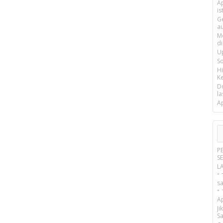
Ap
is
G
a
M
d
U
S
H
Ke
D
la
A
P
S
L
" 
s
"
A
J
Sa