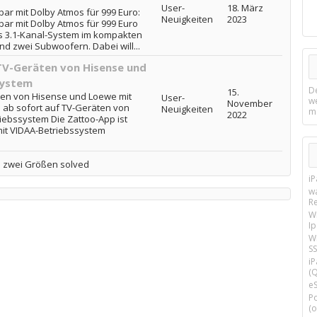
User-
18. März
r mit Dolby Atmos für 999 Euro:
Neuigkeiten
2023
ar mit Dolby Atmos für 999 Euro
ls 3.1-Kanal-System im kompakten
nd zwei Subwoofern. Dabei will...
TV-Geräten von Hisense und
system
D
15.
äten von Hisense und Loewe mit
User-
w
November
 ab sofort auf TV-Geräten von
Neuigkeiten
m
2022
iebssystem Die Zattoo-App ist
mit VIDAA-Betriebssystem
n zwei Größen solved
i
w
R
W
I
Wi
SS
i
(Q
e
P
(o