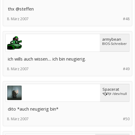
thx @steffen
8. März 2007
#48
armybean
BIOS-Schreiber
ich wills auch wissen.... ich bin neugierig.
8. März 2007
#49
Spacerat
٩(̾●̮̮̃̾•̃̾)۶ /dev/null
dito *auch neugierig bin*
8. März 2007
#50