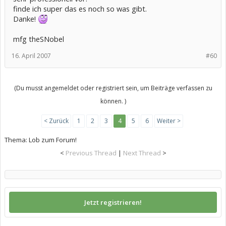
finde ich super das es noch so was gibt.
Danke!
mfg theSNobel
16. April 2007
#60
(Du musst angemeldet oder registriert sein, um Beiträge verfassen zu
können. )
< Zurück
1
2
3
4
5
6
Weiter >
Thema:
Lob zum Forum!
<
Previous Thread
|
Next Thread
>
Jetzt registrieren!