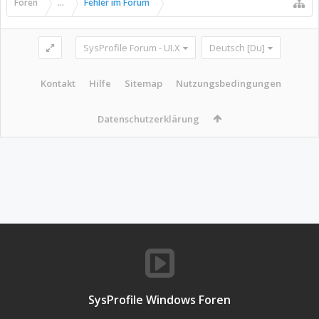
Foren
...
Fehler im Forum
SysProfile Forum - UI.X
Deutsch [Du]
Kontakt
Hilfe
Sitemap
Nutzungsbedingungen
Datenschutzerklärung
SysProfile Windows Foren