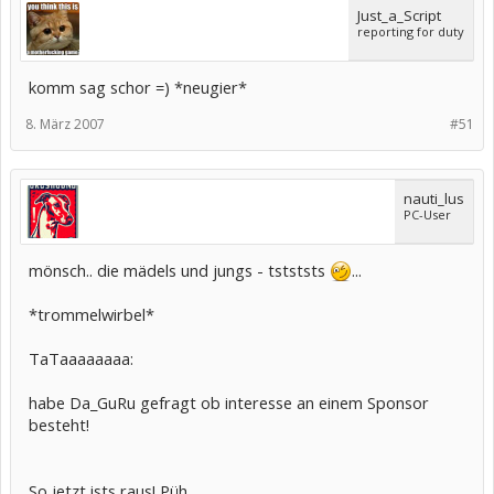
Just_a_Script
reporting for duty
komm sag schor =) *neugier*
8. März 2007
#51
nauti_lus
PC-User
mönsch.. die mädels und jungs - tstststs
...
*trommelwirbel*
TaTaaaaaaaa:
habe Da_GuRu gefragt ob interesse an einem Sponsor
besteht!
So jetzt ists raus! Püh.....