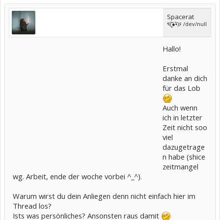
Spacerat
٩(̾●̮̮̃̾•̃̾)۶ /dev/null
Hallo!
Erstmal
danke an dich
für das Lob
Auch wenn
ich in letzter
Zeit nicht soo
viel
dazugetrage
n habe (shice
zeitmangel
wg. Arbeit, ende der woche vorbei ^_^).
Warum wirst du dein Anliegen denn nicht einfach hier im
Thread los?
Ists was persönliches? Ansonsten raus damit