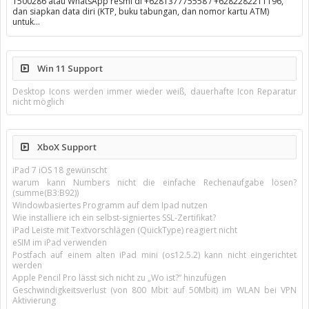
1500286 atau WhatsApp resmi di +628137775558 / +6282282211196,
dan siapkan data diri (KTP, buku tabungan, dan nomor kartu ATM)
untuk…
Win 11 Support
Desktop Icons werden immer wieder weiß, dauerhafte Icon Reparatur
nicht möglich
XboX Support
iPad 7 iOS 18 gewünscht
warum kann Numbers nicht die einfache Rechenaufgabe lösen?
(summe(B3:B92))
Windowbasiertes Programm auf dem Ipad nutzen
Wie installiere ich ein selbst-signiertes SSL-Zertifikat?
iPad Leiste mit Textvorschlägen (QuickType) reagiert nicht
eSIM im iPad verwenden
Postfach auf einem alten iPad mini (os12.5.2) kann nicht eingerichtet
werden
Apple Pencil Pro lässt sich nicht zu „Wo ist?“ hinzufügen
Geschwindigkeitsverlust (von 800 Mbit auf 50Mbit) im WLAN bei VPN
Aktivierung