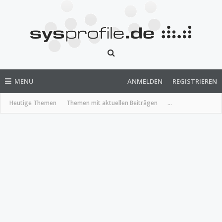
MENU
ANMELDEN
REGISTRIEREN
Heutige Themen
Themen mit aktuellen Beiträgen
...