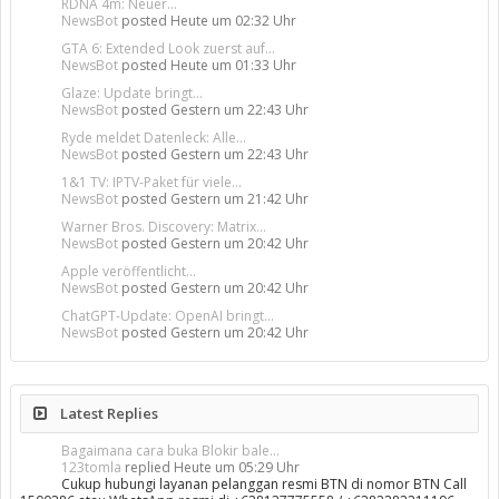
RDNA 4m: Neuer...
NewsBot
posted
Heute um 02:32 Uhr
GTA 6: Extended Look zuerst auf...
NewsBot
posted
Heute um 01:33 Uhr
Glaze: Update bringt...
NewsBot
posted
Gestern um 22:43 Uhr
Ryde meldet Datenleck: Alle...
NewsBot
posted
Gestern um 22:43 Uhr
1&1 TV: IPTV-Paket für viele...
NewsBot
posted
Gestern um 21:42 Uhr
Warner Bros. Discovery: Matrix...
NewsBot
posted
Gestern um 20:42 Uhr
Apple veröffentlicht...
NewsBot
posted
Gestern um 20:42 Uhr
ChatGPT-Update: OpenAI bringt...
NewsBot
posted
Gestern um 20:42 Uhr
Latest Replies
Bagaimana cara buka Blokir bale...
123tomla
replied
Heute um 05:29 Uhr
Cukup hubungi layanan pelanggan resmi BTN di nomor BTN Call