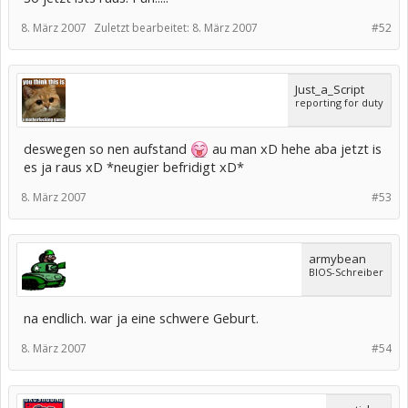
8. März 2007
Zuletzt bearbeitet:
8. März 2007
#52
Just_a_Script
reporting for duty
deswegen so nen aufstand
au man xD hehe aba jetzt is
es ja raus xD *neugier befridigt xD*
8. März 2007
#53
armybean
BIOS-Schreiber
na endlich. war ja eine schwere Geburt.
8. März 2007
#54