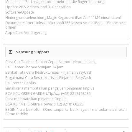
Moin, mein iPad reagiert nicht mehr auf die fingersteuerung
Update 26.5.2 eines ipad 3. Generation
Software-Update
Hintergrundbeleuchtung Magic Keyboard iPad Air 11’’ M4 einschalten?
Dokumente über Links zu Microsoft365 lassen sich in iPad u. iPhone nicht
öffnen
AppleCare Verlängerung
Samsung Support
Cara Cek Tagihan Rupiah Cepat Nomor telepon hilang
Call Center Shopee Spinjam 24.jam
Berikut Tata Cara Restrukturisasi Pinjaman EasyCash
Bagaimana Cara Restrukturisasi Pinjaman EasyCash
Call center Finplus
Simak cara membatalkan pengajuan pinjaman finplus
BCA KCU GREEN GARDEN.Tlp/wa: (+62) 8218168235
Cara membatalkan pinjaman Finplus
BCA KCP Mal Ciputra.Tlp/wa: (+62) 8218168235
BEGINI" cra buk blkir BRmo tanpa ke bank layann cra buka- atasi akun
BRmo terblkir