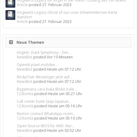
Hogwarts Legacy Ein Vogel in der Hand - Lösung des Türrätsels
Article
posted
27. Februar 2023
Hogwarts Legacy Ghost of our Love Schwimmkerzen Karte
Standort
Article
posted
27. Februar 2023
Neue Themen
Angelic: Dark Symphony – Der...
NewsBot
posted
Vor 10 Minuten
OpenAI plant mobilen...
NewsBot
posted
Heute um 07:12 Uhr
BirdyChat: Messenger jetzt auf...
NewsBot
posted
Heute um 07:12 Uhr
Bagaimana cara buka Blokir bale...
123tomla
posted
Heute um 05:27 Uhr
Call center bank Saqu layanan...
123tomla
posted
Heute um 05:16 Uhr
Nomor contact WhatsApp resmi...
123tomla
posted
Heute um 05:10 Uhr
Open-Source-BIOS für AM5: Nur...
NewsBot
posted
Heute um 02:52 Uhr