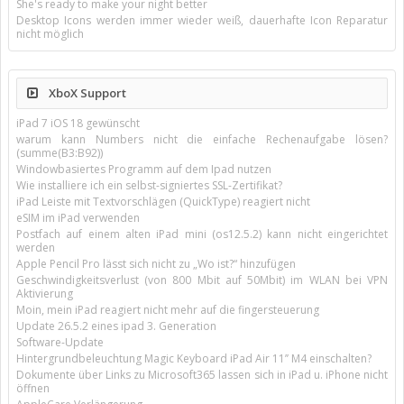
She's ready to make your night better
Desktop Icons werden immer wieder weiß, dauerhafte Icon Reparatur
nicht möglich
XboX Support
iPad 7 iOS 18 gewünscht
warum kann Numbers nicht die einfache Rechenaufgabe lösen?
(summe(B3:B92))
Windowbasiertes Programm auf dem Ipad nutzen
Wie installiere ich ein selbst-signiertes SSL-Zertifikat?
iPad Leiste mit Textvorschlägen (QuickType) reagiert nicht
eSIM im iPad verwenden
Postfach auf einem alten iPad mini (os12.5.2) kann nicht eingerichtet
werden
Apple Pencil Pro lässt sich nicht zu „Wo ist?“ hinzufügen
Geschwindigkeitsverlust (von 800 Mbit auf 50Mbit) im WLAN bei VPN
Aktivierung
Moin, mein iPad reagiert nicht mehr auf die fingersteuerung
Update 26.5.2 eines ipad 3. Generation
Software-Update
Hintergrundbeleuchtung Magic Keyboard iPad Air 11’’ M4 einschalten?
Dokumente über Links zu Microsoft365 lassen sich in iPad u. iPhone nicht
öffnen