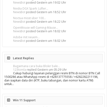
NewsBot
posted
Gestern um 19:02 Uhr
Nvidia DGX Spark: Lüfter...
NewsBot
posted
Gestern um 18:52 Uhr
Noctua misst über 100...
NewsBot
posted
Gestern um 18:22 Uhr
OpenMouse will Gaming-Mäuse...
NewsBot
posted
Gestern um 18:02 Uhr
Adobe mit neuem...
NewsBot
posted
Gestern um 18:02 Uhr
Latest Replies
Bagaimana cara buka Blokir bale...
123tomla
replied
Gestern um 05:29 Uhr
Cukup hubungi layanan pelanggan resmi BTN di nomor BTN Call
1500286 atau WhatsApp resmi di +628137775558 / +6282282211196,
dan siapkan data diri (KTP, buku tabungan, dan nomor kartu ATM)
untuk…
Win 11 Support