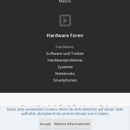
MacOS
Hardware Foren
Hardware:
Software und Treiber
Hardwareprobleme
Systeme
Notebooks
Smartphones
Forum software by XenForo™
-
Deutsch von xenDach
Diese Seite verwendet Cookies. Wenn du dich weiterhin auf dieser Seite
Theme designed by
ThemeHouse
.
aufhältst, akzeptierst du unseren Einsatz von Cookies.
Accept
Weitere Informationen
Du betrachtest gerade: Lidl möchte bis März 2020 400 E-Ladesäulen an