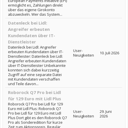
European Payments Initiative (EPI)
ermöglicht es, Zahlungen direkt
über das eigene Girokonto
abzuwickeln. Wer das System...
Datenleck bei Lidl:
Angreifer erbeuten
Kundendaten über IT-
Dienstleister
Datenleck bei Lidl: Angreifer
User-
erbeuten Kundendaten über IT-
10. Juli 2026
Neuigkeiten
Dienstleister: Datenleck bei Lidl:
Angreifer erbeuten Kundendaten
über IT-Dienstleister Unbekannte
konnten sich dabei kurzzeitig
Zugriff auf eine separate Datei
mit Kundendaten verschaffen
und Teile davon...
Roborock Q7 Pro bei Lidl
für 129 Euro mit Lidl Plus
Roborock Q7 Pro bei Lidl für 129
Euro mit Lidl Plus: Roborock Q7
User-
29. Juni
Pro bei Lidl für 129 Euro mit Lidl
Neuigkeiten
2026
Plus Dort gibt es den Roborock Q7
Pro als Sonderedition für kurze
Zeit zum Aktionspreis. Regulär