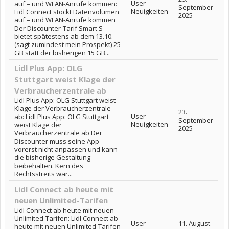
User-
auf – und WLAN-Anrufe kommen:
September
Neuigkeiten
Lidl Connect stockt Datenvolumen
2025
auf – und WLAN-Anrufe kommen
Der Discounter-Tarif Smart S
bietet spätestens ab dem 13.10.
(sagt zumindest mein Prospekt) 25
GB statt der bisherigen 15 GB...
Lidl Plus App: OLG
Stuttgart weist Klage der
Verbraucherzentrale ab
Lidl Plus App: OLG Stuttgart weist
Klage der Verbraucherzentrale
23.
User-
ab: Lidl Plus App: OLG Stuttgart
September
Neuigkeiten
weist Klage der
2025
Verbraucherzentrale ab Der
Discounter muss seine App
vorerst nicht anpassen und kann
die bisherige Gestaltung
beibehalten. Kern des
Rechtsstreits war...
Lidl Connect ab heute mit
neuen Unlimited-Tarifen
Lidl Connect ab heute mit neuen
Unlimited-Tarifen: Lidl Connect ab
User-
11. August
heute mit neuen Unlimited-Tarifen