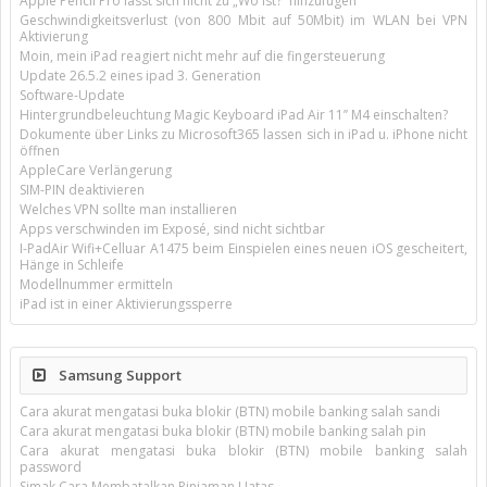
Apple Pencil Pro lässt sich nicht zu „Wo ist?“ hinzufügen
Geschwindigkeitsverlust (von 800 Mbit auf 50Mbit) im WLAN bei VPN
Aktivierung
Moin, mein iPad reagiert nicht mehr auf die fingersteuerung
Update 26.5.2 eines ipad 3. Generation
Software-Update
Hintergrundbeleuchtung Magic Keyboard iPad Air 11’’ M4 einschalten?
Dokumente über Links zu Microsoft365 lassen sich in iPad u. iPhone nicht
öffnen
AppleCare Verlängerung
SIM-PIN deaktivieren
Welches VPN sollte man installieren
Apps verschwinden im Exposé, sind nicht sichtbar
I-PadAir Wifi+Celluar A1475 beim Einspielen eines neuen iOS gescheitert,
Hänge in Schleife
Modellnummer ermitteln
iPad ist in einer Aktivierungssperre
Samsung Support
Cara akurat mengatasi buka blokir (BTN) mobile banking salah sandi
Cara akurat mengatasi buka blokir (BTN) mobile banking salah pin
Cara akurat mengatasi buka blokir (BTN) mobile banking salah
password
Simak Cara Membatalkan Pinjaman Uatas