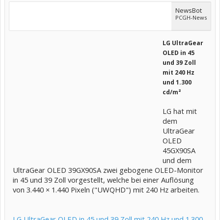
NewsBot
PCGH-News
LG UltraGear
OLED in 45
und 39 Zoll
mit 240 Hz
und 1.300
cd/m²
LG hat mit
dem
UltraGear
OLED
45GX90SA
und dem
UltraGear OLED 39GX90SA zwei gebogene OLED-Monitor
in 45 und 39 Zoll vorgestellt, welche bei einer Auflösung
von 3.440 × 1.440 Pixeln ("UWQHD") mit 240 Hz arbeiten.
LG UltraGear OLED in 45 und 39 Zoll mit 240 Hz und 1.300