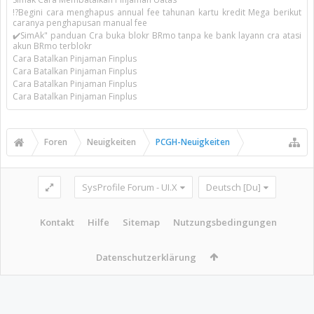
!?Begini cara menghapus annual fee tahunan kartu kredit Mega berikut
caranya penghapusan manual fee
✔️SimAk" panduan Cra buka blokr BRmo tanpa ke bank layann cra atasi
akun BRmo terblokr
Cara Batalkan Pinjaman Finplus
Cara Batalkan Pinjaman Finplus
Cara Batalkan Pinjaman Finplus
Cara Batalkan Pinjaman Finplus
Foren
Neuigkeiten
PCGH-Neuigkeiten
SysProfile Forum - UI.X
Deutsch [Du]
Kontakt
Hilfe
Sitemap
Nutzungsbedingungen
Datenschutzerklärung