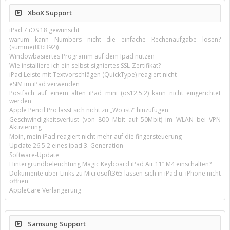
XboX Support
iPad 7 iOS 18 gewünscht
warum kann Numbers nicht die einfache Rechenaufgabe lösen?
(summe(B3:B92))
Windowbasiertes Programm auf dem Ipad nutzen
Wie installiere ich ein selbst-signiertes SSL-Zertifikat?
iPad Leiste mit Textvorschlägen (QuickType) reagiert nicht
eSIM im iPad verwenden
Postfach auf einem alten iPad mini (os12.5.2) kann nicht eingerichtet
werden
Apple Pencil Pro lässt sich nicht zu „Wo ist?“ hinzufügen
Geschwindigkeitsverlust (von 800 Mbit auf 50Mbit) im WLAN bei VPN
Aktivierung
Moin, mein iPad reagiert nicht mehr auf die fingersteuerung
Update 26.5.2 eines ipad 3. Generation
Software-Update
Hintergrundbeleuchtung Magic Keyboard iPad Air 11’’ M4 einschalten?
Dokumente über Links zu Microsoft365 lassen sich in iPad u. iPhone nicht
öffnen
AppleCare Verlängerung
Samsung Support