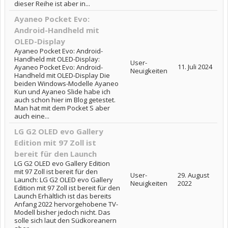
dieser Reihe ist aber in...
Ayaneo Pocket Evo:
Android-Handheld mit
OLED-Display
Ayaneo Pocket Evo: Android-
Handheld mit OLED-Display:
User-
11. Juli 2024
Ayaneo Pocket Evo: Android-
Neuigkeiten
Handheld mit OLED-Display Die
beiden Windows-Modelle Ayaneo
Kun und Ayaneo Slide habe ich
auch schon hier im Blog getestet.
Man hat mit dem Pocket S aber
auch eine...
LG G2 OLED evo Gallery
Edition mit 97 Zoll ist
bereit für den Launch
LG G2 OLED evo Gallery Edition
mit 97 Zoll ist bereit für den
User-
29. August
Launch: LG G2 OLED evo Gallery
Neuigkeiten
2022
Edition mit 97 Zoll ist bereit für den
Launch Erhältlich ist das bereits
Anfang 2022 hervorgehobene TV-
Modell bisher jedoch nicht. Das
solle sich laut den Südkoreanern