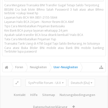
Cara Mengatasi Transaksi BNI Transfer Gagal Tetapi Saldo Terpotong
BEGINI Cra buk blokr BRmo Salah Password 3 kali atasi akun BRmo
terblokr +cukup lewat hp
Layanan halo BCA WA 0851-2155-5844
Layanan Halo BCA 24 Jam - Nomor Resmi BCA Aktif
Tips Cara Membatalkan Pinjaman Bantusaku
Kini Bank BCA punya layanan whatsapp 24 jam
Apakah salah transfer BCA bisa ditarik kembali? Halo BCA
Tata Cara Membatalkan Pinjaman Yup
Transaksi Tarik Uang di ATM Gagal Tapi Saldo Berkurang, Ini Solusinya
Cara atasi Buka Blokir BNi mobile atau Bank BNi mobile banking
Terblokir lupa pasword
Foren
Neuigkeiten
User-Neuigkeiten
SysProfile Forum - UI.X
Deutsch [Du]
Kontakt
Hilfe
Sitemap
Nutzungsbedingungen
Datenschutzerklärung