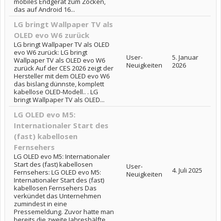
mobiles Endgerät zum Zocken,
das auf Android 16...
LG bringt Wallpaper TV als
OLED evo W6 zurück
LG bringt Wallpaper TV als OLED
evo W6 zurück: LG bringt
User-
5. Januar
Wallpaper TV als OLED evo W6
Neuigkeiten
2026
zurück Auf der CES 2026 zeigt der
Hersteller mit dem OLED evo W6
das bislang dünnste, komplett
kabellose OLED-Modell.. . LG
bringt Wallpaper TV als OLED...
LG OLED evo M5:
Internationaler Start des
(fast) kabellosen
Fernsehers
LG OLED evo M5: Internationaler
Start des (fast) kabellosen
User-
4. Juli 2025
Fernsehers: LG OLED evo M5:
Neuigkeiten
Internationaler Start des (fast)
kabellosen Fernsehers Das
verkündet das Unternehmen
zumindest in eine
Pressemeldung. Zuvor hatte man
bereits die zweite Jahreshälfte