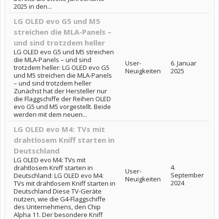
2025 in den...
LG OLED evo G5 und M5
streichen die MLA-Panels –
und sind trotzdem heller
LG OLED evo G5 und M5 streichen
die MLA-Panels – und sind
User-
6. Januar
trotzdem heller: LG OLED evo G5
Neuigkeiten
2025
und M5 streichen die MLA-Panels
– und sind trotzdem heller
Zunächst hat der Hersteller nur
die Flaggschiffe der Reihen OLED
evo G5 und M5 vorgestellt. Beide
werden mit dem neuen...
LG OLED evo M4: TVs mit
drahtlosem Kniff starten in
Deutschland
LG OLED evo M4: TVs mit
4.
drahtlosem Kniff starten in
User-
September
Deutschland: LG OLED evo M4:
Neuigkeiten
2024
TVs mit drahtlosem Kniff starten in
Deutschland Diese TV-Geräte
nutzen, wie die G4-Flaggschiffe
des Unternehmens, den Chip
Alpha 11. Der besondere Kniff