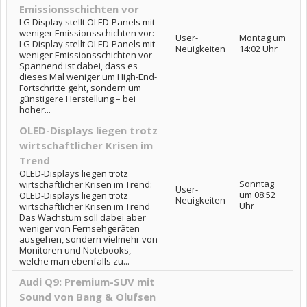
Emissionsschichten vor
LG Display stellt OLED-Panels mit
weniger Emissionsschichten vor:
User-
Montag um
LG Display stellt OLED-Panels mit
Neuigkeiten
14:02 Uhr
weniger Emissionsschichten vor
Spannend ist dabei, dass es
dieses Mal weniger um High-End-
Fortschritte geht, sondern um
günstigere Herstellung – bei
hoher...
OLED-Displays liegen trotz
wirtschaftlicher Krisen im
Trend
OLED-Displays liegen trotz
Sonntag
wirtschaftlicher Krisen im Trend:
User-
um 08:52
OLED-Displays liegen trotz
Neuigkeiten
Uhr
wirtschaftlicher Krisen im Trend
Das Wachstum soll dabei aber
weniger von Fernsehgeräten
ausgehen, sondern vielmehr von
Monitoren und Notebooks,
welche man ebenfalls zu...
Audi Q9: Premium-SUV mit
Sound von Bang & Olufsen