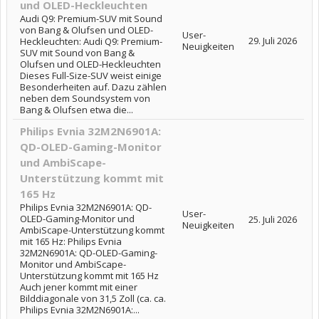
und OLED-Heckleuchten
Audi Q9: Premium-SUV mit Sound
von Bang & Olufsen und OLED-
User-
29. Juli 2026
Heckleuchten: Audi Q9: Premium-
Neuigkeiten
SUV mit Sound von Bang &
Olufsen und OLED-Heckleuchten
Dieses Full-Size-SUV weist einige
Besonderheiten auf. Dazu zählen
neben dem Soundsystem von
Bang & Olufsen etwa die...
Philips Evnia 32M2N6901A:
QD-OLED-Gaming-Monitor
und AmbiScape-
Unterstützung kommt mit
165 Hz
Philips Evnia 32M2N6901A: QD-
User-
OLED-Gaming-Monitor und
25. Juli 2026
Neuigkeiten
AmbiScape-Unterstützung kommt
mit 165 Hz: Philips Evnia
32M2N6901A: QD-OLED-Gaming-
Monitor und AmbiScape-
Unterstützung kommt mit 165 Hz
Auch jener kommt mit einer
Bilddiagonale von 31,5 Zoll (ca. ca.
Philips Evnia 32M2N6901A:...