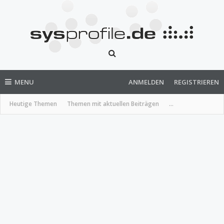
MENU
ANMELDEN
REGISTRIEREN
Heutige Themen
Themen mit aktuellen Beiträgen
...