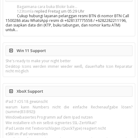
Bagaimana cara buka Blokir bale...
123tomla
replied
Freitag um 05:29 Uhr
Cukup hubungi layanan pelanggan resmi BTN di nomor BTN Call
1500286 atau WhatsApp resmi di +628137775558 / +6282282211196,
dan siapkan data diri (KTP, buku tabungan, dan nomor kartu ATM)
untuk…
Win 11 Support
She's ready to make your night better
Desktop Icons werden immer wieder weiß, dauerhafte Icon Reparatur
nicht möglich
XboX Support
iPad 7 iOS 18 gewünscht
warum kann Numbers nicht die einfache Rechenaufgabe lösen?
(summe(B3:B92))
Windowbasiertes Programm auf dem Ipad nutzen
Wie installiere ich ein selbst-signiertes SSL-Zertifikat?
iPad Leiste mit Textvorschlägen (QuickType) reagiert nicht
eSIM im iPad verwenden