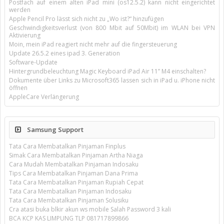
Postfach auf einem alten iPad mini (os12.5.2) kann nicht eingerichtet
werden
Apple Pencil Pro lässt sich nicht zu „Wo ist?“ hinzufügen
Geschwindigkeitsverlust (von 800 Mbit auf 50Mbit) im WLAN bei VPN
Aktivierung
Moin, mein iPad reagiert nicht mehr auf die fingersteuerung
Update 26.5.2 eines ipad 3. Generation
Software-Update
Hintergrundbeleuchtung Magic Keyboard iPad Air 11’’ M4 einschalten?
Dokumente über Links zu Microsoft365 lassen sich in iPad u. iPhone nicht
öffnen
AppleCare Verlängerung
Samsung Support
Tata Cara Membatalkan Pinjaman Finplus
Simak Cara Membatalkan Pinjaman Artha Niaga
Cara Mudah Membatalkan Pinjaman Indosaku
Tips Cara Membatalkan Pinjaman Dana Prima
Tata Cara Membatalkan Pinjaman Rupiah Cepat
Tata Cara Membatalkan Pinjaman Indosaku
Tata Cara Membatalkan Pinjaman Solusiku
Cra atasi buka blkir akun ws mobile Salah Password 3 kali
BCA KCP KAS LIMPUNG TLP 081717899866