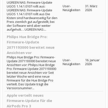
UGREEN NAS: Firmware-Update
User-
31. März
UGOS 1.14.1.0107 rollt aus:
Neuigkeiten
2026
UGREEN NAS: Firmware-Update
UGOS 1.14.1.0107 rollt aus Die
Kisten sind hardwareseitig für den
Preis ziemlich gut aufgestellt, bei
der Software wird aber weiter
aufgeholt.. . UGREEN NAS:...
Philips Hue Bridge Pro:
Firmware-Update
2071193000 bereitet neue
Ansichten vor
Philips Hue Bridge Pro: Firmware-
User-
16. Januar
Update 2071193000 bereitet neue
Neuigkeiten
2026
Ansichten vor: Philips Hue Bridge
Pro: Firmware-Update 2071193000
bereitet neue Ansichten vor Seit
letzter Woche wird eine neue
Firmware für die Hue Bridge Pro
verteilt. Das Update trägt die
Versionsnummer...
Apple verteilt neues
Firmware-Update für die
AirPods Pro 3