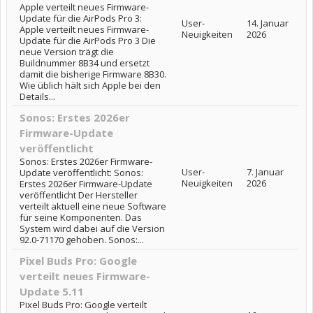
Apple verteilt neues Firmware-
Update für die AirPods Pro 3:
User-
14. Januar
Apple verteilt neues Firmware-
Neuigkeiten
2026
Update für die AirPods Pro 3 Die
neue Version trägt die
Buildnummer 8B34 und ersetzt
damit die bisherige Firmware 8B30.
Wie üblich hält sich Apple bei den
Details...
Sonos: Erstes 2026er
Firmware-Update
veröffentlicht
Sonos: Erstes 2026er Firmware-
User-
7. Januar
Update veröffentlicht: Sonos:
Neuigkeiten
2026
Erstes 2026er Firmware-Update
veröffentlicht Der Hersteller
verteilt aktuell eine neue Software
für seine Komponenten. Das
System wird dabei auf die Version
92.0-71170 gehoben. Sonos:...
Pixel Buds Pro: Google
verteilt neues Firmware-
Update 5.11
Pixel Buds Pro: Google verteilt