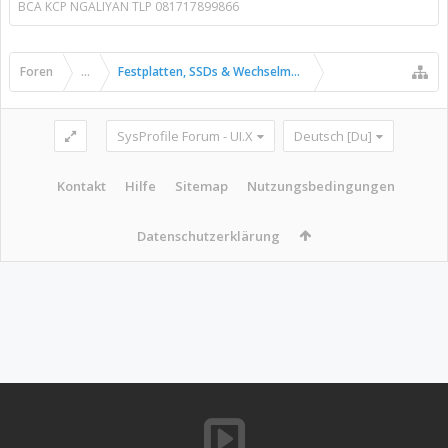
BCA KCP NGALIYAN TLP 081717899866
Foren
...
Festplatten, SSDs & Wechselmedien
SysProfile Forum - UI.X
Deutsch [Du]
Kontakt
Hilfe
Sitemap
Nutzungsbedingungen
Datenschutzerklärung