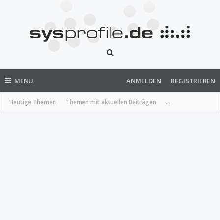
MENU
ANMELDEN
REGISTRIEREN
Heutige Themen
Themen mit aktuellen Beiträgen
...