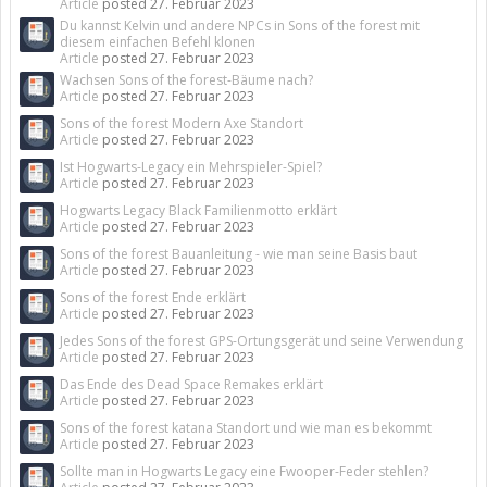
Article
posted
27. Februar 2023
Du kannst Kelvin und andere NPCs in Sons of the forest mit
diesem einfachen Befehl klonen
Article
posted
27. Februar 2023
Wachsen Sons of the forest-Bäume nach?
Article
posted
27. Februar 2023
Sons of the forest Modern Axe Standort
Article
posted
27. Februar 2023
Ist Hogwarts-Legacy ein Mehrspieler-Spiel?
Article
posted
27. Februar 2023
Hogwarts Legacy Black Familienmotto erklärt
Article
posted
27. Februar 2023
Sons of the forest Bauanleitung - wie man seine Basis baut
Article
posted
27. Februar 2023
Sons of the forest Ende erklärt
Article
posted
27. Februar 2023
Jedes Sons of the forest GPS-Ortungsgerät und seine Verwendung
Article
posted
27. Februar 2023
Das Ende des Dead Space Remakes erklärt
Article
posted
27. Februar 2023
Sons of the forest katana Standort und wie man es bekommt
Article
posted
27. Februar 2023
Sollte man in Hogwarts Legacy eine Fwooper-Feder stehlen?