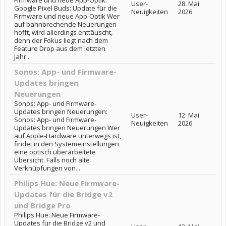
Firmware und neue App-Optik:
User-
28. Mai
Google Pixel Buds: Update für die
Neuigkeiten
2026
Firmware und neue App-Optik Wer
auf bahnbrechende Neuerungen
hofft, wird allerdings enttäuscht,
denn der Fokus liegt nach dem
Feature Drop aus dem letzten
Jahr...
Sonos: App- und Firmware-
Updates bringen
Neuerungen
Sonos: App- und Firmware-
Updates bringen Neuerungen:
User-
12. Mai
Sonos: App- und Firmware-
Neuigkeiten
2026
Updates bringen Neuerungen Wer
auf Apple-Hardware unterwegs ist,
findet in den Systemeinstellungen
eine optisch überarbeitete
Übersicht. Falls noch alte
Verknüpfungen von...
Philips Hue: Neue Firmware-
Updates für die Bridge v2
und Bridge Pro
Philips Hue: Neue Firmware-
Updates für die Bridge v2 und