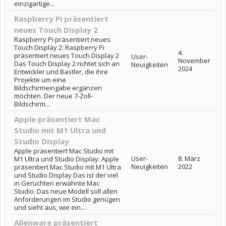
einzigartige...
Raspberry Pi präsentiert
neues Touch Display 2
Raspberry Pi präsentiert neues
Touch Display 2: Raspberry Pi
4.
präsentiert neues Touch Display 2
User-
November
Das Touch Display 2 richtet sich an
Neuigkeiten
2024
Entwickler und Bastler, die ihre
Projekte um eine
Bildschirmeingabe ergänzen
möchten. Der neue 7-Zoll-
Bildschirm...
Apple präsentiert Mac
Studio mit M1 Ultra und
Studio Display
Apple präsentiert Mac Studio mit
User-
8. März
M1 Ultra und Studio Display: Apple
Neuigkeiten
2022
präsentiert Mac Studio mit M1 Ultra
und Studio Display Das ist der viel
in Gerüchten erwähnte Mac
Studio. Das neue Modell soll allen
Anforderungen im Studio genügen
und sieht aus, wie ein...
Alienware präsentiert