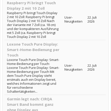
Raspberry Pi bringt Touch
Display 2 mit 10 Zoll
Raspberry Pi bringt Touch Display
2 mit 10 Zoll: Raspberry Pi bringt
User-
22. Juli
Touch Display 2 mit 10 Zoll Nach
Neuigkeiten
2026
der Variante mit 7 Zoll (ca. 18 cm)
und der kompakteren Ausführung
mit 5 Zoll (ca. Raspberry Pi bringt
Touch Display 2 mit 10 Zoll
Loxone Touch Pure Display:
Smart-Home-Bedienung per
Touch
Loxone Touch Pure Display: Smart-
Home-Bedienung per Touch:
User-
22. Juli
Loxone Touch Pure Display: Smart-
Neuigkeiten
2026
Home-Bedienung per Touch Mit
dem Touch Pure Display steht
erstmals auch ein Display bereit,
welches Informationen zeigt und
für verschiedene
Schaltertätigkeiten...
Garmin legt nach: CIRQA
Smart Band kommt ganz
ohne Display aus