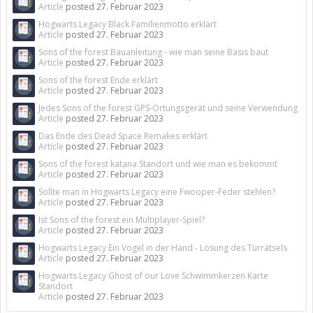
Article
posted
27. Februar 2023
Hogwarts Legacy Black Familienmotto erklärt
Article
posted
27. Februar 2023
Sons of the forest Bauanleitung - wie man seine Basis baut
Article
posted
27. Februar 2023
Sons of the forest Ende erklärt
Article
posted
27. Februar 2023
Jedes Sons of the forest GPS-Ortungsgerät und seine Verwendung
Article
posted
27. Februar 2023
Das Ende des Dead Space Remakes erklärt
Article
posted
27. Februar 2023
Sons of the forest katana Standort und wie man es bekommt
Article
posted
27. Februar 2023
Sollte man in Hogwarts Legacy eine Fwooper-Feder stehlen?
Article
posted
27. Februar 2023
Ist Sons of the forest ein Multiplayer-Spiel?
Article
posted
27. Februar 2023
Hogwarts Legacy Ein Vogel in der Hand - Lösung des Türrätsels
Article
posted
27. Februar 2023
Hogwarts Legacy Ghost of our Love Schwimmkerzen Karte
Standort
Article
posted
27. Februar 2023