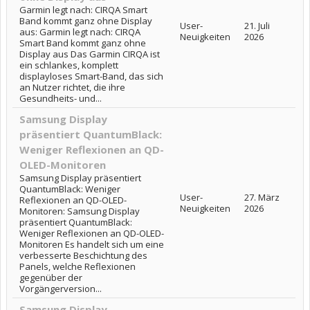
Garmin legt nach: CIRQA Smart
Band kommt ganz ohne Display
User-
21. Juli
aus: Garmin legt nach: CIRQA
Neuigkeiten
2026
Smart Band kommt ganz ohne
Display aus Das Garmin CIRQA ist
ein schlankes, komplett
displayloses Smart-Band, das sich
an Nutzer richtet, die ihre
Gesundheits- und...
Samsung Display
präsentiert QuantumBlack:
Weniger Reflexionen an QD-
OLED-Monitoren
Samsung Display präsentiert
QuantumBlack: Weniger
User-
27. März
Reflexionen an QD-OLED-
Neuigkeiten
2026
Monitoren: Samsung Display
präsentiert QuantumBlack:
Weniger Reflexionen an QD-OLED-
Monitoren Es handelt sich um eine
verbesserte Beschichtung des
Panels, welche Reflexionen
gegenüber der
Vorgängerversion...
Samsung Display