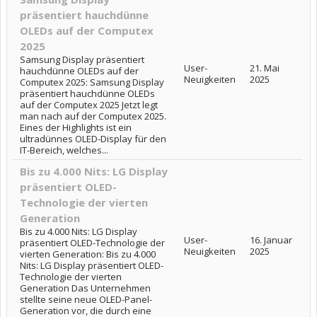
präsentiert hauchdünne
OLEDs auf der Computex
2025
Samsung Display präsentiert
User-
21. Mai
hauchdünne OLEDs auf der
Neuigkeiten
2025
Computex 2025: Samsung Display
präsentiert hauchdünne OLEDs
auf der Computex 2025 Jetzt legt
man nach auf der Computex 2025.
Eines der Highlights ist ein
ultradünnes OLED-Display für den
IT-Bereich, welches...
Bis zu 4.000 Nits: LG Display
präsentiert OLED-
Technologie der vierten
Generation
Bis zu 4.000 Nits: LG Display
User-
16. Januar
präsentiert OLED-Technologie der
Neuigkeiten
2025
vierten Generation: Bis zu 4.000
Nits: LG Display präsentiert OLED-
Technologie der vierten
Generation Das Unternehmen
stellte seine neue OLED-Panel-
Generation vor, die durch eine