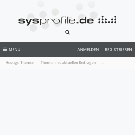
MENU
ANMELDEN
REGISTRIEREN
Heutige Themen
Themen mit aktuellen Beiträgen
...