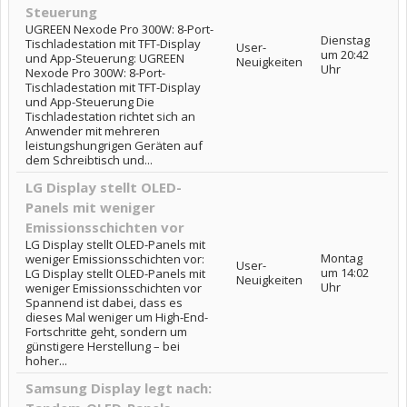
Steuerung
UGREEN Nexode Pro 300W: 8-Port-
Dienstag
Tischladestation mit TFT-Display
User-
um 20:42
und App-Steuerung: UGREEN
Neuigkeiten
Uhr
Nexode Pro 300W: 8-Port-
Tischladestation mit TFT-Display
und App-Steuerung Die
Tischladestation richtet sich an
Anwender mit mehreren
leistungshungrigen Geräten auf
dem Schreibtisch und...
LG Display stellt OLED-
Panels mit weniger
Emissionsschichten vor
LG Display stellt OLED-Panels mit
Montag
weniger Emissionsschichten vor:
User-
um 14:02
LG Display stellt OLED-Panels mit
Neuigkeiten
Uhr
weniger Emissionsschichten vor
Spannend ist dabei, dass es
dieses Mal weniger um High-End-
Fortschritte geht, sondern um
günstigere Herstellung – bei
hoher...
Samsung Display legt nach: