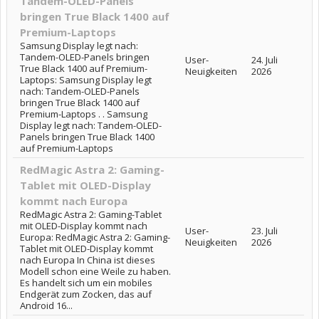
Tandem-OLED-Panels
bringen True Black 1400 auf
Premium-Laptops
Samsung Display legt nach:
Tandem-OLED-Panels bringen
User-
24. Juli
True Black 1400 auf Premium-
Neuigkeiten
2026
Laptops: Samsung Display legt
nach: Tandem-OLED-Panels
bringen True Black 1400 auf
Premium-Laptops . . Samsung
Display legt nach: Tandem-OLED-
Panels bringen True Black 1400
auf Premium-Laptops
RedMagic Astra 2: Gaming-
Tablet mit OLED-Display
kommt nach Europa
RedMagic Astra 2: Gaming-Tablet
mit OLED-Display kommt nach
User-
23. Juli
Europa: RedMagic Astra 2: Gaming-
Neuigkeiten
2026
Tablet mit OLED-Display kommt
nach Europa In China ist dieses
Modell schon eine Weile zu haben.
Es handelt sich um ein mobiles
Endgerät zum Zocken, das auf
Android 16...