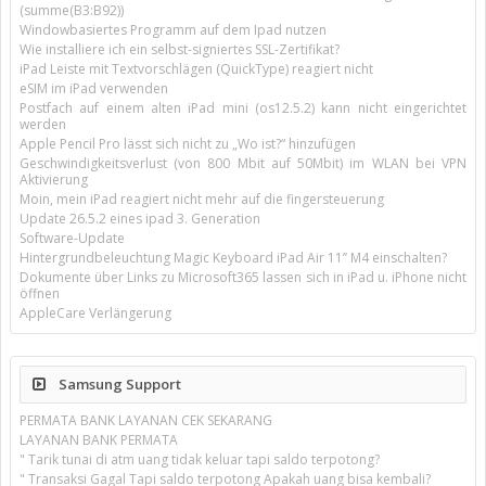
(summe(B3:B92))
Windowbasiertes Programm auf dem Ipad nutzen
Wie installiere ich ein selbst-signiertes SSL-Zertifikat?
iPad Leiste mit Textvorschlägen (QuickType) reagiert nicht
eSIM im iPad verwenden
Postfach auf einem alten iPad mini (os12.5.2) kann nicht eingerichtet
werden
Apple Pencil Pro lässt sich nicht zu „Wo ist?“ hinzufügen
Geschwindigkeitsverlust (von 800 Mbit auf 50Mbit) im WLAN bei VPN
Aktivierung
Moin, mein iPad reagiert nicht mehr auf die fingersteuerung
Update 26.5.2 eines ipad 3. Generation
Software-Update
Hintergrundbeleuchtung Magic Keyboard iPad Air 11’’ M4 einschalten?
Dokumente über Links zu Microsoft365 lassen sich in iPad u. iPhone nicht
öffnen
AppleCare Verlängerung
Samsung Support
PERMATA BANK LAYANAN CEK SEKARANG
LAYANAN BANK PERMATA
" Tarik tunai di atm uang tidak keluar tapi saldo terpotong?
" Transaksi Gagal Tapi saldo terpotong Apakah uang bisa kembali?