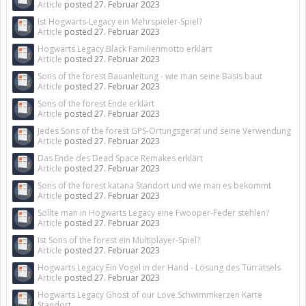
Article
posted
27. Februar 2023
Ist Hogwarts-Legacy ein Mehrspieler-Spiel?
Article
posted
27. Februar 2023
Hogwarts Legacy Black Familienmotto erklärt
Article
posted
27. Februar 2023
Sons of the forest Bauanleitung - wie man seine Basis baut
Article
posted
27. Februar 2023
Sons of the forest Ende erklärt
Article
posted
27. Februar 2023
Jedes Sons of the forest GPS-Ortungsgerät und seine Verwendung
Article
posted
27. Februar 2023
Das Ende des Dead Space Remakes erklärt
Article
posted
27. Februar 2023
Sons of the forest katana Standort und wie man es bekommt
Article
posted
27. Februar 2023
Sollte man in Hogwarts Legacy eine Fwooper-Feder stehlen?
Article
posted
27. Februar 2023
Ist Sons of the forest ein Multiplayer-Spiel?
Article
posted
27. Februar 2023
Hogwarts Legacy Ein Vogel in der Hand - Lösung des Türrätsels
Article
posted
27. Februar 2023
Hogwarts Legacy Ghost of our Love Schwimmkerzen Karte
Standort