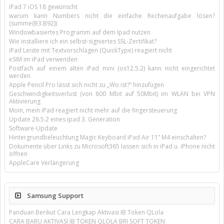
iPad 7 iOS 18 gewünscht
warum kann Numbers nicht die einfache Rechenaufgabe lösen?
(summe(B3:B92))
Windowbasiertes Programm auf dem Ipad nutzen
Wie installiere ich ein selbst-signiertes SSL-Zertifikat?
iPad Leiste mit Textvorschlägen (QuickType) reagiert nicht
eSIM im iPad verwenden
Postfach auf einem alten iPad mini (os12.5.2) kann nicht eingerichtet
werden
Apple Pencil Pro lässt sich nicht zu „Wo ist?“ hinzufügen
Geschwindigkeitsverlust (von 800 Mbit auf 50Mbit) im WLAN bei VPN
Aktivierung
Moin, mein iPad reagiert nicht mehr auf die fingersteuerung
Update 26.5.2 eines ipad 3. Generation
Software-Update
Hintergrundbeleuchtung Magic Keyboard iPad Air 11’’ M4 einschalten?
Dokumente über Links zu Microsoft365 lassen sich in iPad u. iPhone nicht
öffnen
AppleCare Verlängerung
Samsung Support
Panduan Berikut Cara Lengkap Aktivasi IB Token QLola
CARA BARU AKTIVASI IB TOKEN QLOLA BRI SOFT TOKEN