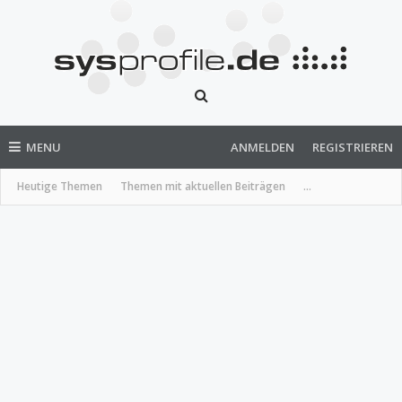
MENU
ANMELDEN
REGISTRIEREN
Heutige Themen
Themen mit aktuellen Beiträgen
...