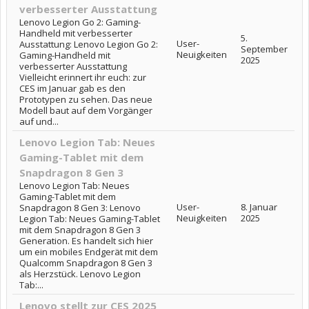
verbesserter Ausstattung
Lenovo Legion Go 2: Gaming-
Handheld mit verbesserter
5.
User-
Ausstattung: Lenovo Legion Go 2:
September
Neuigkeiten
Gaming-Handheld mit
2025
verbesserter Ausstattung
Vielleicht erinnert ihr euch: zur
CES im Januar gab es den
Prototypen zu sehen. Das neue
Modell baut auf dem Vorgänger
auf und...
Lenovo Legion Tab: Neues
Gaming-Tablet mit dem
Snapdragon 8 Gen 3
Lenovo Legion Tab: Neues
Gaming-Tablet mit dem
User-
8. Januar
Snapdragon 8 Gen 3: Lenovo
Neuigkeiten
2025
Legion Tab: Neues Gaming-Tablet
mit dem Snapdragon 8 Gen 3
Generation. Es handelt sich hier
um ein mobiles Endgerät mit dem
Qualcomm Snapdragon 8 Gen 3
als Herzstück. Lenovo Legion
Tab:...
Lenovo stellt zur CES 2025