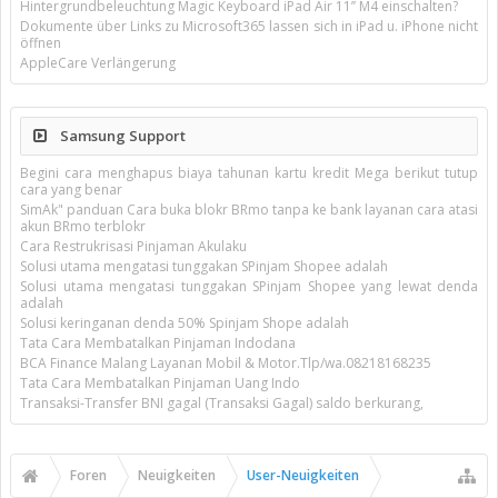
Hintergrundbeleuchtung Magic Keyboard iPad Air 11’’ M4 einschalten?
Dokumente über Links zu Microsoft365 lassen sich in iPad u. iPhone nicht
öffnen
AppleCare Verlängerung
Samsung Support
Begini cara menghapus biaya tahunan kartu kredit Mega berikut tutup
cara yang benar
SimAk" panduan Cara buka blokr BRmo tanpa ke bank layanan cara atasi
akun BRmo terblokr
Cara Restrukrisasi Pinjaman Akulaku
Solusi utama mengatasi tunggakan SPinjam Shopee adalah
Solusi utama mengatasi tunggakan SPinjam Shopee yang lewat denda
adalah
Solusi keringanan denda 50% Spinjam Shope adalah
Tata Cara Membatalkan Pinjaman Indodana
BCA Finance Malang Layanan Mobil & Motor.Tlp/wa.08218168235
Tata Cara Membatalkan Pinjaman Uang Indo
Transaksi-Transfer BNI gagal (Transaksi Gagal) saldo berkurang,
Foren
Neuigkeiten
User-Neuigkeiten