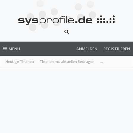
MENU
ANMELDEN
REGISTRIEREN
Heutige Themen
Themen mit aktuellen Beiträgen
...