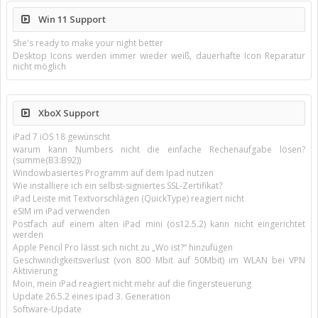
Win 11 Support
She's ready to make your night better
Desktop Icons werden immer wieder weiß, dauerhafte Icon Reparatur
nicht möglich
XboX Support
iPad 7 iOS 18 gewünscht
warum kann Numbers nicht die einfache Rechenaufgabe lösen?
(summe(B3:B92))
Windowbasiertes Programm auf dem Ipad nutzen
Wie installiere ich ein selbst-signiertes SSL-Zertifikat?
iPad Leiste mit Textvorschlägen (QuickType) reagiert nicht
eSIM im iPad verwenden
Postfach auf einem alten iPad mini (os12.5.2) kann nicht eingerichtet
werden
Apple Pencil Pro lässt sich nicht zu „Wo ist?“ hinzufügen
Geschwindigkeitsverlust (von 800 Mbit auf 50Mbit) im WLAN bei VPN
Aktivierung
Moin, mein iPad reagiert nicht mehr auf die fingersteuerung
Update 26.5.2 eines ipad 3. Generation
Software-Update