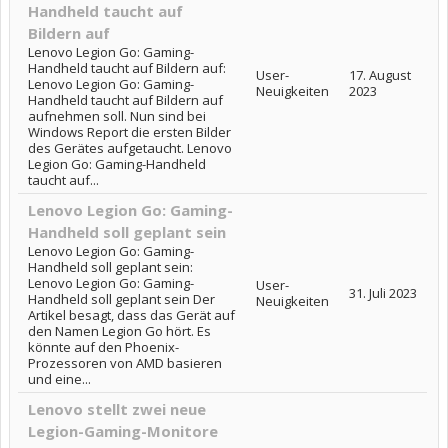
Handheld taucht auf
Bildern auf
Lenovo Legion Go: Gaming-
Handheld taucht auf Bildern auf:
User-
17. August
Lenovo Legion Go: Gaming-
Neuigkeiten
2023
Handheld taucht auf Bildern auf
aufnehmen soll. Nun sind bei
Windows Report die ersten Bilder
des Gerätes aufgetaucht. Lenovo
Legion Go: Gaming-Handheld
taucht auf...
Lenovo Legion Go: Gaming-
Handheld soll geplant sein
Lenovo Legion Go: Gaming-
Handheld soll geplant sein:
Lenovo Legion Go: Gaming-
User-
31. Juli 2023
Handheld soll geplant sein Der
Neuigkeiten
Artikel besagt, dass das Gerät auf
den Namen Legion Go hört. Es
könnte auf den Phoenix-
Prozessoren von AMD basieren
und eine...
Lenovo stellt zwei neue
Legion-Gaming-Monitore