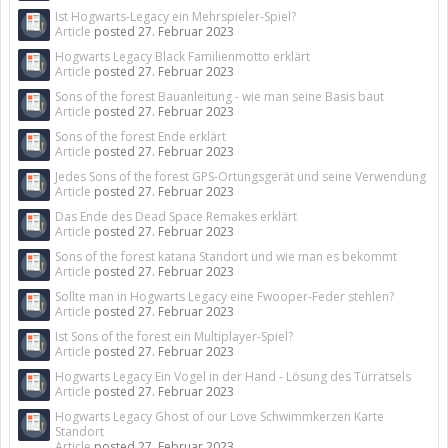
Ist Hogwarts-Legacy ein Mehrspieler-Spiel?
Article
posted
27. Februar 2023
Hogwarts Legacy Black Familienmotto erklärt
Article
posted
27. Februar 2023
Sons of the forest Bauanleitung - wie man seine Basis baut
Article
posted
27. Februar 2023
Sons of the forest Ende erklärt
Article
posted
27. Februar 2023
Jedes Sons of the forest GPS-Ortungsgerät und seine Verwendung
Article
posted
27. Februar 2023
Das Ende des Dead Space Remakes erklärt
Article
posted
27. Februar 2023
Sons of the forest katana Standort und wie man es bekommt
Article
posted
27. Februar 2023
Sollte man in Hogwarts Legacy eine Fwooper-Feder stehlen?
Article
posted
27. Februar 2023
Ist Sons of the forest ein Multiplayer-Spiel?
Article
posted
27. Februar 2023
Hogwarts Legacy Ein Vogel in der Hand - Lösung des Türrätsels
Article
posted
27. Februar 2023
Hogwarts Legacy Ghost of our Love Schwimmkerzen Karte
Standort
Article
posted
27. Februar 2023