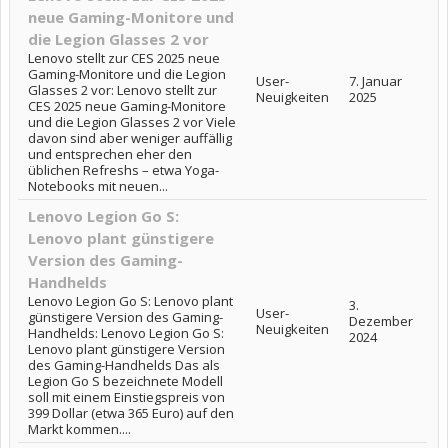
neue Gaming-Monitore und
die Legion Glasses 2 vor
Lenovo stellt zur CES 2025 neue
Gaming-Monitore und die Legion
User-
7. Januar
Glasses 2 vor: Lenovo stellt zur
Neuigkeiten
2025
CES 2025 neue Gaming-Monitore
und die Legion Glasses 2 vor Viele
davon sind aber weniger auffällig
und entsprechen eher den
üblichen Refreshs – etwa Yoga-
Notebooks mit neuen...
Lenovo Legion Go S:
Lenovo plant günstigere
Version des Gaming-
Handhelds
Lenovo Legion Go S: Lenovo plant
3.
User-
günstigere Version des Gaming-
Dezember
Neuigkeiten
Handhelds: Lenovo Legion Go S:
2024
Lenovo plant günstigere Version
des Gaming-Handhelds Das als
Legion Go S bezeichnete Modell
soll mit einem Einstiegspreis von
399 Dollar (etwa 365 Euro) auf den
Markt kommen....