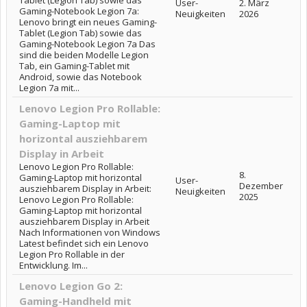
Tablet (Legion Tab) sowie das
User-
2. März
Gaming-Notebook Legion 7a:
Neuigkeiten
2026
Lenovo bringt ein neues Gaming-
Tablet (Legion Tab) sowie das
Gaming-Notebook Legion 7a Das
sind die beiden Modelle Legion
Tab, ein Gaming-Tablet mit
Android, sowie das Notebook
Legion 7a mit...
Lenovo Legion Pro Rollable:
Gaming-Laptop mit
horizontal ausziehbarem
Display in Arbeit
Lenovo Legion Pro Rollable:
8.
Gaming-Laptop mit horizontal
User-
Dezember
ausziehbarem Display in Arbeit:
Neuigkeiten
2025
Lenovo Legion Pro Rollable:
Gaming-Laptop mit horizontal
ausziehbarem Display in Arbeit
Nach Informationen von Windows
Latest befindet sich ein Lenovo
Legion Pro Rollable in der
Entwicklung. Im...
Lenovo Legion Go 2:
Gaming-Handheld mit