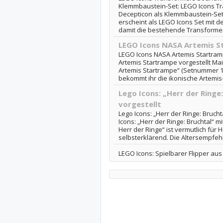
Klemmbaustein-Set: LEGO Icons T
Decepticon als Klemmbaustein-Se
erscheint als LEGO Icons Set mit 
damit die bestehende Transformer
LEGO Icons NASA Artemis S
LEGO Icons NASA Artemis Startram
Artemis Startrampe vorgestellt Ma
Artemis Startrampe“ (Setnummer 1
bekommt ihr die ikonische Artemis-
Lego Icons: „Herr der Ringe:
vorgestellt
Lego Icons: „Herr der Ringe: Bruchta
Icons: „Herr der Ringe: Bruchtal“ mi
Herr der Ringe“ ist vermutlich für 
selbsterklärend. Die Altersempfehl
LEGO Icons: Spielbarer Flipper au