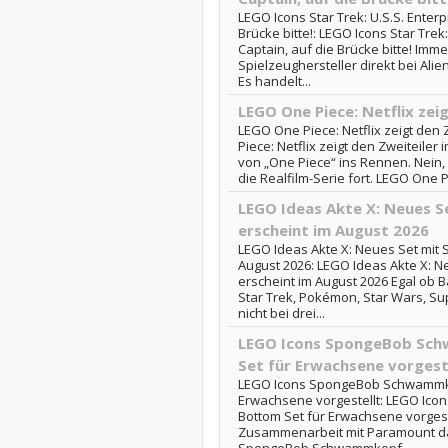
LEGO Icons Star Trek: U.S.S. Enterp
Brücke bitte!: LEGO Icons Star Trek
Captain, auf die Brücke bitte! Imme
Spielzeughersteller direkt bei Ali
Es handelt...
LEGO One Piece: Netflix zei
LEGO One Piece: Netflix zeigt den 
Piece: Netflix zeigt den Zweiteile
von „One Piece“ ins Rennen. Nein, 
die Realfilm-Serie fort. LEGO One Pie
LEGO Ideas Akte X: Neues Se
erscheint im August 2026
LEGO Ideas Akte X: Neues Set mit S
August 2026: LEGO Ideas Akte X: N
erscheint im August 2026 Egal ob 
Star Trek, Pokémon, Star Wars, S
nicht bei drei...
LEGO Icons SpongeBob Sch
Set für Erwachsene vorgest
LEGO Icons SpongeBob Schwammkop
Erwachsene vorgestellt: LEGO Ic
Bottom Set für Erwachsene vorgest
Zusammenarbeit mit Paramount das