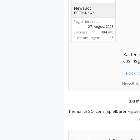
NewsBot
PCGH-News
Registriert seit:
27. August 2008
Beiträge:
194.410
Zustimmungen:
13
Kasten 
aus ins
LEGO Ic
NewsBot,
(Du mu
Thema:
LEGO Icons: Spielbarer Flipp
<