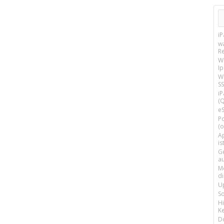
i
w
R
W
I
Wi
SS
i
(Q
e
P
(o
Ap
is
G
a
M
d
U
S
H
Ke
D