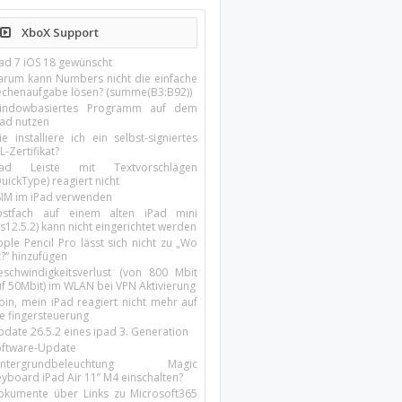
XboX Support
Pad 7 iOS 18 gewünscht
arum kann Numbers nicht die einfache
echenaufgabe lösen? (summe(B3:B92))
indowbasiertes Programm auf dem
pad nutzen
e installiere ich ein selbst-signiertes
L-Zertifikat?
Pad Leiste mit Textvorschlägen
uickType) reagiert nicht
SIM im iPad verwenden
ostfach auf einem alten iPad mini
s12.5.2) kann nicht eingerichtet werden
ple Pencil Pro lässt sich nicht zu „Wo
t?“ hinzufügen
eschwindigkeitsverlust (von 800 Mbit
uf 50Mbit) im WLAN bei VPN Aktivierung
oin, mein iPad reagiert nicht mehr auf
ie fingersteuerung
pdate 26.5.2 eines ipad 3. Generation
oftware-Update
intergrundbeleuchtung Magic
yboard iPad Air 11’’ M4 einschalten?
okumente über Links zu Microsoft365