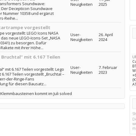
ransformers Soundwave:
Neuigkeiten
2025
t Der Decepticon Soundwave
der Nummer 10358 und ergänzt
s-Reihe...
tartrampe vorgestellt
pe vorgestellt: LEGO Icons NASA
User-
26. April
i das neue LEGO-Icons-Set „NASA
Neuigkeiten
2024
0341) zu besorgen. Dafür
Rakete mit ihrer Höhe...
 Bruchtal“ mit 6.167 Teilen
U
C
B
User-
7. Februar
l“ mit 6.167 Teilen vorgestellt: Lego
W
Neuigkeiten
2023
t 6.167 Teilen vorgestellt „Bruchtal –
+
Herr-der-Ringe-Fans
(
ung für diesen Bausatz...
A
s Klemmbausteinen kommt im Juli solved
Sh
D
w
m