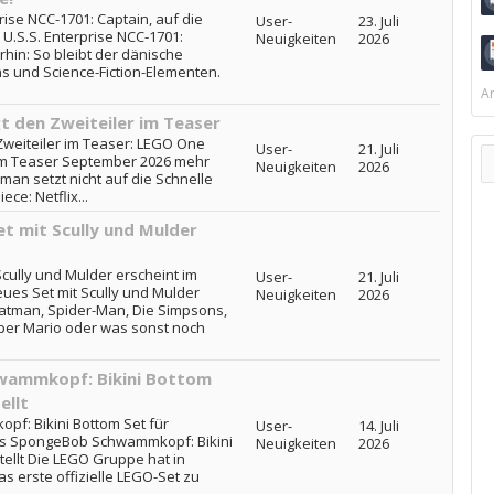
rise NCC-1701: Captain, auf die
User-
23. Juli
: U.S.S. Enterprise NCC-1701:
Neuigkeiten
2026
rhin: So bleibt der dänische
ens und Science-Fiction-Elementen.
Ar
gt den Zweiteiler im Teaser
Zweiteiler im Teaser: LEGO One
User-
21. Juli
r im Teaser September 2026 mehr
Neuigkeiten
2026
man setzt nicht auf die Schnelle
ce: Netflix...
t mit Scully und Mulder
cully und Mulder erscheint im
User-
21. Juli
eues Set mit Scully und Mulder
Neuigkeiten
2026
Batman, Spider-Man, Die Simpsons,
uper Mario oder was sonst noch
wammkopf: Bikini Bottom
ellt
f: Bikini Bottom Set für
User-
14. Juli
ons SpongeBob Schwammkopf: Bikini
Neuigkeiten
2026
ellt Die LEGO Gruppe hat in
 erste offizielle LEGO-Set zu