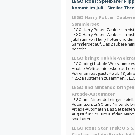
LEGO Icons: Spielbarer Fli
kommt im Juli - Similar Thr
LEGO Harry Potter: Zaubere
Sammlerset
LEGO Harry Potter: Zaubereiminis
LEGO Harry Potter: Zaubereiminis
Jubiläum von Harry Potter und der
Sammlerset auf. Das Zaubereimini
besteht...
LEGO bringt Hubble-Weltra
LEGO bringt Hubble-Weltraumteles
Hubble-Weltraumteleskop auf den M
Astronomiebegeisterte ab 18 Jahre
1.252 Bausteinen zusammen.. . LEGO
LEGO und Nintendo bringen
Arcade-Automaten
LEGO und Nintendo bringen spiel
Automaten: LEGO und Nintendo br
Arcade-Automaten Das Set besteht
August für 170 Euro auf den Markt
spielbaren...
LEGO Icons Star Trek: U.S.S
Captain, auf die Brücke bitt