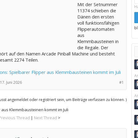
Mit der Setnummer
H
11374 schieben die
Dänen den ersten
voll funktionsfähigen
b
Flipperautomaten
aus
Klemmbausteinen in
die Regale. Der
hört auf den Namen Arcade Pinball Machine und besteht
gesamt 2274 Teilen.
ons: Spielbarer Flipper aus Klemmbausteinen kommt im Juli
Ar
17. Juni 2026
#1
Ar
sst angemeldet oder registriert sein, um Beiträge verfassen zu können. )
er aus Klemmbausteinen kommt im Juli
Previous Thread
|
Next Thread
>