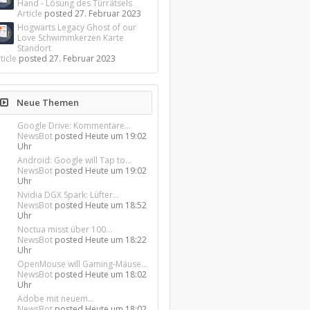
Hand - Lösung des Türrätsels
Article
posted
27. Februar 2023
Hogwarts Legacy Ghost of our
Love Schwimmkerzen Karte
Standort
ticle
posted
27. Februar 2023
Neue Themen
Google Drive: Kommentare...
NewsBot
posted
Heute um 19:02
Uhr
Android: Google will Tap to...
NewsBot
posted
Heute um 19:02
Uhr
Nvidia DGX Spark: Lüfter...
NewsBot
posted
Heute um 18:52
Uhr
Noctua misst über 100...
NewsBot
posted
Heute um 18:22
Uhr
OpenMouse will Gaming-Mäuse...
NewsBot
posted
Heute um 18:02
Uhr
Adobe mit neuem...
NewsBot
posted
Heute um 18:02