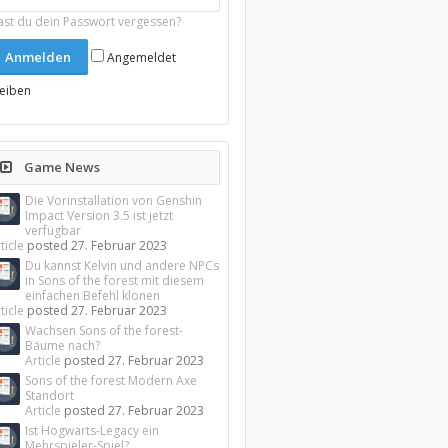
ast du dein Passwort vergessen?
Angemeldet
leiben
Game News
Die Vorinstallation von Genshin
Impact Version 3.5 ist jetzt
verfügbar
ticle
posted
27. Februar 2023
Du kannst Kelvin und andere NPCs
in Sons of the forest mit diesem
einfachen Befehl klonen
ticle
posted
27. Februar 2023
Wachsen Sons of the forest-
Bäume nach?
Article
posted
27. Februar 2023
Sons of the forest Modern Axe
Standort
Article
posted
27. Februar 2023
Ist Hogwarts-Legacy ein
Mehrspieler-Spiel?