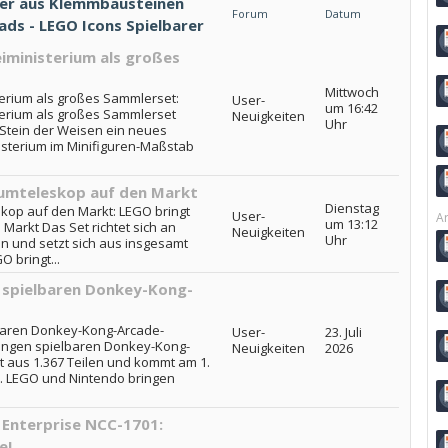
pper aus Klemmbausteinen
Forum
Datum
eads - LEGO Icons Spielbarer
iministerium als großes
Mittwoch
terium als großes Sammlerset:
User-
um 16:42
terium als großes Sammlerset
Neuigkeiten
Uhr
 Stein der Weisen ein neues
sterium im Minifiguren-Maßstab
umteleskop auf den Markt
Dienstag
kop auf den Markt: LEGO bringt
User-
Ar
um 13:12
arkt Das Set richtet sich an
Neuigkeiten
Uhr
n und setzt sich aus insgesamt
 bringt...
 spielbaren Donkey-Kong-
baren Donkey-Kong-Arcade-
User-
23. Juli
ingen spielbaren Donkey-Kong-
Neuigkeiten
2026
 aus 1.367 Teilen und kommt am 1.
.. LEGO und Nintendo bringen
. Enterprise NCC-1701:
e!