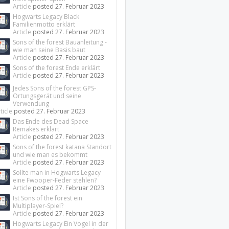
Article
posted
27. Februar 2023
Hogwarts Legacy Black
Familienmotto erklärt
Article
posted
27. Februar 2023
Sons of the forest Bauanleitung -
wie man seine Basis baut
Article
posted
27. Februar 2023
Sons of the forest Ende erklärt
Article
posted
27. Februar 2023
Jedes Sons of the forest GPS-
Ortungsgerät und seine
Verwendung
ticle
posted
27. Februar 2023
Das Ende des Dead Space
Remakes erklärt
Article
posted
27. Februar 2023
Sons of the forest katana Standort
und wie man es bekommt
Article
posted
27. Februar 2023
Sollte man in Hogwarts Legacy
eine Fwooper-Feder stehlen?
Article
posted
27. Februar 2023
Ist Sons of the forest ein
Multiplayer-Spiel?
Article
posted
27. Februar 2023
Hogwarts Legacy Ein Vogel in der