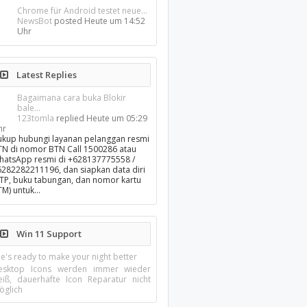
Chrome für Android testet neue...
NewsBot
posted
Heute um 14:52
Uhr
Latest Replies
Bagaimana cara buka Blokir
bale...
123tomla
replied
Heute um 05:29
hr
ukup hubungi layanan pelanggan resmi
TN di nomor BTN Call 1500286 atau
hatsApp resmi di +628137775558 /
6282282211196, dan siapkan data diri
KTP, buku tabungan, dan nomor kartu
TM) untuk…
Win 11 Support
e's ready to make your night better
esktop Icons werden immer wieder
eiß, dauerhafte Icon Reparatur nicht
öglich