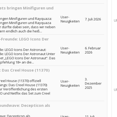
ts bringen Minifiguren und
User-
ingen Minifiguren und Rayquaza:
7. Juli 2026
U
Neuigkeiten
ingen Minifiguren und Rayquaza
r dürfte dabei sein, dass wir neben
n endlich auch die heiß...
-Freunde: LEGO Icons Der
User-
6. Februar
e: LEGO Icons Der Astronaut:
Neuigkeiten
2026
e: LEGO Icons Der Astronaut Unter
et „LEGO Icons Der Astronaut“. Das
mpfehlung 18+ an die...
: Das Creel House (11370)
3.
eel House (11370) offiziell
User-
Dezember
hings: Das Creel House (11370)
Neuigkeiten
2025
zur Veröffentlichung des ersten
U
GO und Netflix das Set zum Creel
oundwave: Decepticon als
ve: Decepticon als
User-
11. Juli