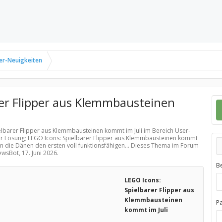
er-Neuigkeiten
rer Flipper aus Klemmbausteinen
ielbarer Flipper aus Klemmbausteinen kommt im Juli im Bereich
User-
er Lösung; LEGO Icons: Spielbarer Flipper aus Klemmbausteinen kommt
n die Dänen den ersten voll funktionsfähigen... Dieses Thema im Forum
NewsBot,
17. Juni 2026
.
B
LEGO Icons:
Spielbarer Flipper aus
Klemmbausteinen
P
kommt im Juli