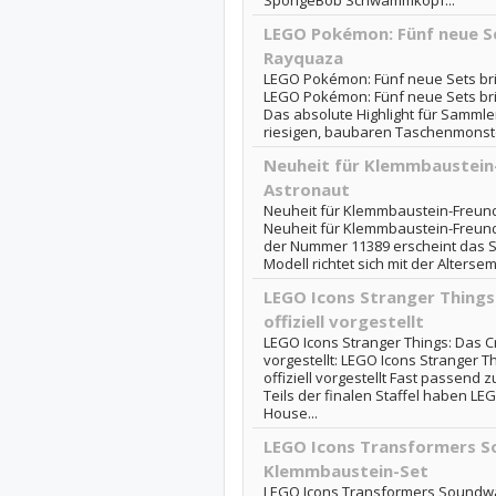
SpongeBob Schwammkopf...
LEGO Pokémon: Fünf neue Se
Rayquaza
LEGO Pokémon: Fünf neue Sets br
LEGO Pokémon: Fünf neue Sets br
Das absolute Highlight für Sammle
riesigen, baubaren Taschenmonster
Neuheit für Klemmbaustein
Astronaut
Neuheit für Klemmbaustein-Freund
Neuheit für Klemmbaustein-Freund
der Nummer 11389 erscheint das S
Modell richtet sich mit der Alterse
LEGO Icons Stranger Things
offiziell vorgestellt
LEGO Icons Stranger Things: Das Cr
vorgestellt: LEGO Icons Stranger T
offiziell vorgestellt Fast passend 
Teils der finalen Staffel haben LE
House...
LEGO Icons Transformers S
Klemmbaustein-Set
LEGO Icons Transformers Soundwa