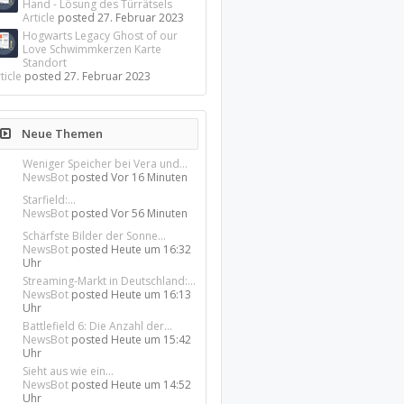
Hand - Lösung des Türrätsels
Article
posted
27. Februar 2023
Hogwarts Legacy Ghost of our
Love Schwimmkerzen Karte
Standort
ticle
posted
27. Februar 2023
Neue Themen
Weniger Speicher bei Vera und...
NewsBot
posted
Vor 16 Minuten
Starfield:...
NewsBot
posted
Vor 56 Minuten
Schärfste Bilder der Sonne...
NewsBot
posted
Heute um 16:32
Uhr
Streaming-Markt in Deutschland:...
NewsBot
posted
Heute um 16:13
Uhr
Battlefield 6: Die Anzahl der...
NewsBot
posted
Heute um 15:42
Uhr
Sieht aus wie ein...
NewsBot
posted
Heute um 14:52
Uhr