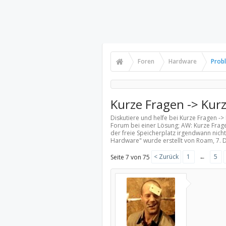
Foren
Hardware
Prob
Kurze Fragen -> Kurz
Diskutiere und helfe bei Kurze Fragen ->
Forum bei einer Lösung; AW: Kurze Fragen
der freie Speicherplatz irgendwann nich
Hardware
" wurde erstellt von Roam,
7. 
< Zurück
1
←
5
Seite 7 von 75