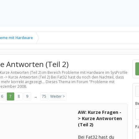
leme mit Hardware
e Antworten (Teil 2)
 Kurze Antworten (Teil 2) im Bereich
Probleme mit Hardware
im SysProfile
 -> Kurze Antworten (Teil 2) Bei Fat32 hast du noch den Nachteil, dass
t mehr korrekt angezeigt... Dieses Thema im Forum "
Probleme mit
Dezember 2008
.
6
7
8
9
→
75
Weiter >
B
AW: Kurze Fragen -
> Kurze Antworten
(Teil 2)
P
Bei Fat32 hast du