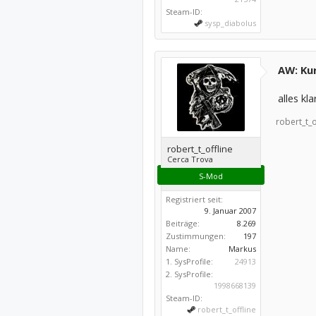
Steam-ID:
sysp_diabolus
AW: Kur
alles k
robert_t_o
robert_t_offline
Cerca Trova
S-Mod
Registriert seit:
9. Januar 2007
Beiträge:
8.269
Zustimmungen:
197
Name:
Markus
1. SysProfile:
24913
2. SysProfile:
1998668139
Steam-ID:
robert_t_offline