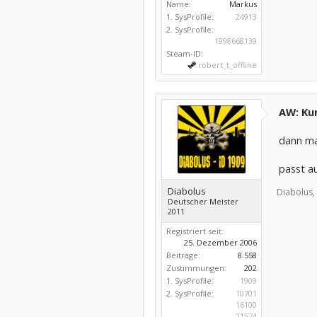
Name:
Markus
1. SysProfile:
24913
2. SysProfile:
1998668139
Steam-ID:
robert_t_offline
AW: Kur
dann m
passt a
Diabolus
Diabolus,
Deutscher Meister
2011
Registriert seit:
25. Dezember 2006
Beiträge:
8.558
Zustimmungen:
202
1. SysProfile:
1909
2. SysProfile:
10701
16100
21574