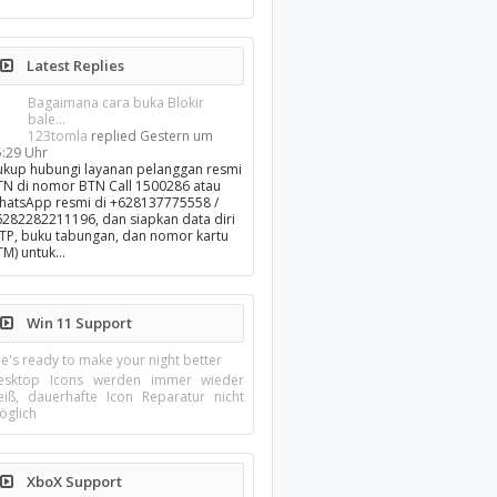
Latest Replies
Bagaimana cara buka Blokir
bale...
123tomla
replied
Gestern um
5:29 Uhr
ukup hubungi layanan pelanggan resmi
TN di nomor BTN Call 1500286 atau
hatsApp resmi di +628137775558 /
6282282211196, dan siapkan data diri
KTP, buku tabungan, dan nomor kartu
TM) untuk…
Win 11 Support
e's ready to make your night better
esktop Icons werden immer wieder
eiß, dauerhafte Icon Reparatur nicht
öglich
XboX Support