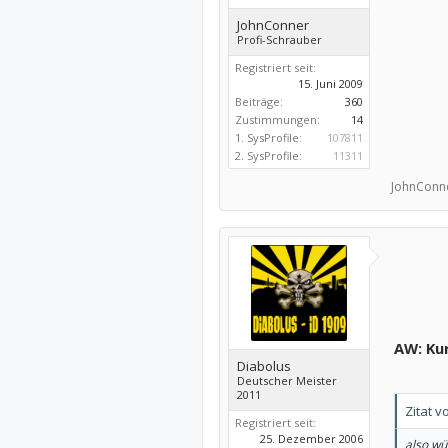
JohnConner
Profi-Schrauber
Registriert seit:
15. Juni 2009
Beiträge:
360
Zustimmungen:
14
1. SysProfile:
107811
2. SysProfile:
11311
JohnConne
AW: Kur
Diabolus
Deutscher Meister
2011
Zitat v
Registriert seit:
25. Dezember 2006
also wü