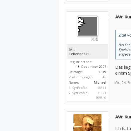
AW: Kur
Zitat 
Bei Fat
Mic
Speiche
Lebende CPU
angezeig
Registriert seit:
Das lie
13. Dezember 2007
Beiträge:
1.349
einem S
Zustimmungen:
45
Mic,
24. F
Name:
Michael
1. SysProfile:
48811
2. SysProfile:
31071
105840
AW: Kur
Ich hatt