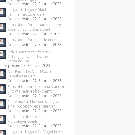
Article
posted
27. Februar 2023
Hogwarts Legacy Black
Familienmotto erklärt
Article
posted
27. Februar 2023
Sons of the forest Bauanleitung -
wie man seine Basis baut
Article
posted
27. Februar 2023
Sons of the forest Ende erklärt
Article
posted
27. Februar 2023
Jedes Sons of the forest GPS-
Ortungsgerät und seine
Verwendung
ticle
posted
27. Februar 2023
Das Ende des Dead Space
Remakes erklärt
Article
posted
27. Februar 2023
Sons of the forest katana Standort
und wie man es bekommt
Article
posted
27. Februar 2023
Sollte man in Hogwarts Legacy
eine Fwooper-Feder stehlen?
Article
posted
27. Februar 2023
Ist Sons of the forest ein
Multiplayer-Spiel?
Article
posted
27. Februar 2023
Hogwarts Legacy Ein Vogel in der