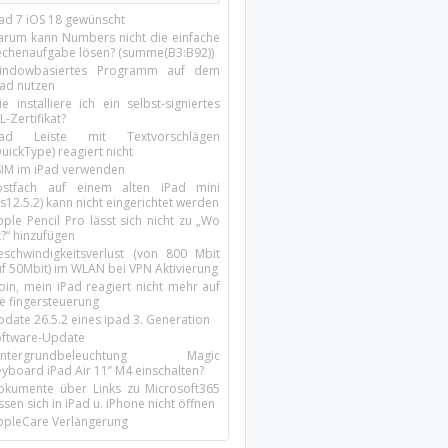
Pad 7 iOS 18 gewünscht
arum kann Numbers nicht die einfache
echenaufgabe lösen? (summe(B3:B92))
indowbasiertes Programm auf dem
pad nutzen
e installiere ich ein selbst-signiertes
L-Zertifikat?
Pad Leiste mit Textvorschlägen
uickType) reagiert nicht
SIM im iPad verwenden
ostfach auf einem alten iPad mini
s12.5.2) kann nicht eingerichtet werden
ple Pencil Pro lässt sich nicht zu „Wo
t?“ hinzufügen
eschwindigkeitsverlust (von 800 Mbit
uf 50Mbit) im WLAN bei VPN Aktivierung
oin, mein iPad reagiert nicht mehr auf
ie fingersteuerung
pdate 26.5.2 eines ipad 3. Generation
oftware-Update
intergrundbeleuchtung Magic
yboard iPad Air 11’’ M4 einschalten?
okumente über Links zu Microsoft365
ssen sich in iPad u. iPhone nicht öffnen
ppleCare Verlängerung