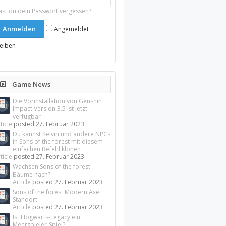
ast du dein Passwort vergessen?
Angemeldet
leiben
Game News
Die Vorinstallation von Genshin
Impact Version 3.5 ist jetzt
verfügbar
ticle
posted
27. Februar 2023
Du kannst Kelvin und andere NPCs
in Sons of the forest mit diesem
einfachen Befehl klonen
ticle
posted
27. Februar 2023
Wachsen Sons of the forest-
Bäume nach?
Article
posted
27. Februar 2023
Sons of the forest Modern Axe
Standort
Article
posted
27. Februar 2023
Ist Hogwarts-Legacy ein
Mehrspieler-Spiel?