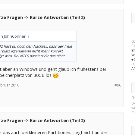
ze Fragen -> Kurze Antworten (Teil 2)
von JohnConner:
↑
0
C
32 hast du noch den Nachteil, dass der freie
B
rplatz irgendwann nicht mehr korrekt
W
t wird. Bei NTFS passiert dir das nicht.
+
(
gt aber an Windows und geht glaub ich frühestens bei
A
peicherplatz von 30GB los
ebruar 2010
#96
Sh
D
w
m
ze Fragen -> Kurze Antworten (Teil 2)
e das auch bei kleineren Partitionen. Liegt nicht an der