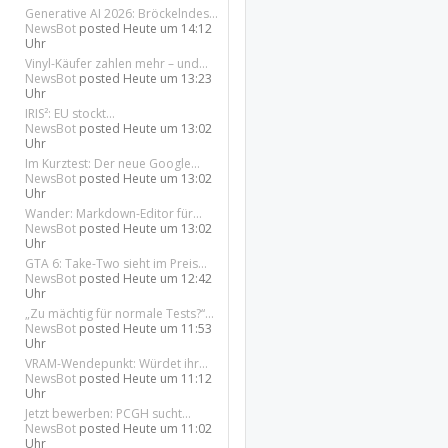
Generative AI 2026: Bröckelndes...
NewsBot
posted
Heute um 14:12
Uhr
Vinyl-Käufer zahlen mehr – und...
NewsBot
posted
Heute um 13:23
Uhr
IRIS²: EU stockt...
NewsBot
posted
Heute um 13:02
Uhr
Im Kurztest: Der neue Google...
NewsBot
posted
Heute um 13:02
Uhr
Wander: Markdown-Editor für...
NewsBot
posted
Heute um 13:02
Uhr
GTA 6: Take-Two sieht im Preis...
NewsBot
posted
Heute um 12:42
Uhr
„Zu mächtig für normale Tests?“...
NewsBot
posted
Heute um 11:53
Uhr
VRAM-Wendepunkt: Würdet ihr...
NewsBot
posted
Heute um 11:12
Uhr
Jetzt bewerben: PCGH sucht...
NewsBot
posted
Heute um 11:02
Uhr