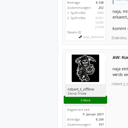
Beiträge:
8.558
Zustimmungen:
202
naja, mi
1. SysProfile:
1909
erkannt
2. SysProfile:
10701
16100
21574
kommt d
Steam-ID:
sysp_diabolus
Diabolus,
AW: Kur
naja ei
wirds wo
robert_t_o
robert_t_offline
Cerca Trova
S-Mod
Registriert seit:
9. Januar 2007
Beiträge:
8.269
Zustimmungen:
197