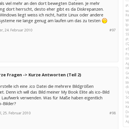
als viel mehr an den dort bewegten Dateien. Je mehr
i
g dort herrscht, desto eher gibt es da Diskrepanzen.
w
indows liegt weiss ich nicht, hatte Linux oder andere
R
systeme nie lange genug am laufen um das zu testen
W
I
Wi
r,
24. Februar 2010
#97
SS
i
(Q
e
P
(o
Ap
is
G
ze Fragen -> Kurze Antworten (Teil 2)
a
M
erstelle ich eine .ico Datei die mehrere Bildgrößen
d
et. Denn ich will das Bild meiner My Book Elite als ico-Bild
U
S
n Laufwerk verwenden. Was für Maße haben eigentlich
H
o-Bilder?
Ke
D
l,
25. Februar 2010
#98
la
A