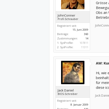
Grösse 
Bewegun
Obs an W
JohnConner
Betrieb
Profi-Schrauber
JohnConne
Registriert seit:
15. Juni 2009
Beiträge:
360
Zustimmungen:
14
1. SysProfile:
107811
2. SysProfile:
11311
AW: Kur
Hi, wie 
beinhalt
für mei
diese ic
Jack Daniel
BIOS-Schreiber
Jack Danie
Registriert seit:
8. Januar 2009
Beiträge:
646