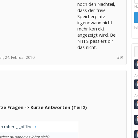
noch den Nachteil,
H
dass der freie
Speicherplatz
irgendwann nicht
b
mehr korrekt
angezeigt wird. Bei
NTFS passiert dir
das nicht.
r,
24. Februar 2010
#91
Ar
Ar
ze Fragen -> Kurze Antworten (Teil 2)
on robert_t_offline:
↑
rdest du sagen es lohnt sich?