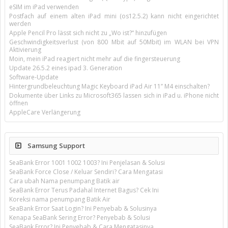
eSIM im iPad verwenden
Postfach auf einem alten iPad mini (os12.5.2) kann nicht eingerichtet
werden
Apple Pencil Pro lässt sich nicht zu „Wo ist?“ hinzufügen
Geschwindigkeitsverlust (von 800 Mbit auf 50Mbit) im WLAN bei VPN
Aktivierung
Moin, mein iPad reagiert nicht mehr auf die fingersteuerung
Update 26.5.2 eines ipad 3. Generation
Software-Update
Hintergrundbeleuchtung Magic Keyboard iPad Air 11’’ M4 einschalten?
Dokumente über Links zu Microsoft365 lassen sich in iPad u. iPhone nicht
öffnen
AppleCare Verlängerung
Samsung Support
SeaBank Error 1001 1002 1003? Ini Penjelasan & Solusi
SeaBank Force Close / Keluar Sendiri? Cara Mengatasi
Cara ubah Nama penumpang Batik air
SeaBank Error Terus Padahal Internet Bagus? Cek Ini
Koreksi nama penumpang Batik Air
SeaBank Error Saat Login? Ini Penyebab & Solusinya
Kenapa SeaBank Sering Error? Penyebab & Solusi
SeaBank Error? Ini Penyebab & Cara Mengatasinya