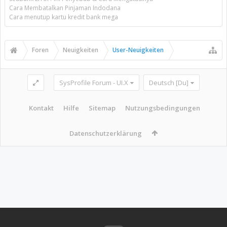
Cara Membatalkan Pinjaman Indodana
Cara menutup kartu kredit bank mega
Foren
Neuigkeiten
User-Neuigkeiten
SysProfile Forum - UI.X
Deutsch [Du]
Kontakt
Hilfe
Sitemap
Nutzungsbedingungen
Datenschutzerklärung