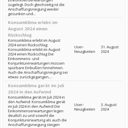
Einkommenserwartungen
zugelegt. Doch gleichzeitig ist die
Anschaffungsneigung wieder
gesunken und...
Konsumklima erlebt im
August 2024 einen
Rückschlag
Konsumklima erlebt im August
2024 einen Rückschlag:
User-
31. August
Konsumklima erlebt im August
Neuigkeiten
2024
2024 einen Rückschlag Die
Einkommens- und
Konjunkturerwartungen müssen
spürbare Einbußen hinnehmen.
Auch die Anschaffungsneigung sei
etwas zurückgegangen....
Konsumklima gerät im Juli
2024 in den Aufwind
Konsumklima gerät im Juli 2024 in
den Aufwind: Konsumklima gerät
User-
3. August
im Juli 2024 in den Aufwind Die
Neuigkeiten
2024
Einkommenserwartungen legen
deutlich zu und sowohl die
Konjunkturerwartung als auch die
Anschaffungsneigung steigen