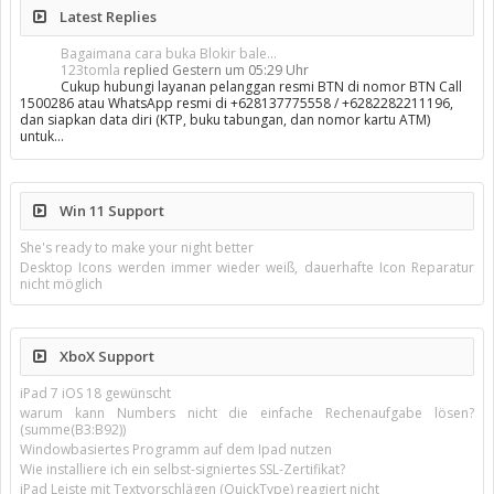
Latest Replies
Bagaimana cara buka Blokir bale...
123tomla
replied
Gestern um 05:29 Uhr
Cukup hubungi layanan pelanggan resmi BTN di nomor BTN Call
1500286 atau WhatsApp resmi di +628137775558 / +6282282211196,
dan siapkan data diri (KTP, buku tabungan, dan nomor kartu ATM)
untuk…
Win 11 Support
She's ready to make your night better
Desktop Icons werden immer wieder weiß, dauerhafte Icon Reparatur
nicht möglich
XboX Support
iPad 7 iOS 18 gewünscht
warum kann Numbers nicht die einfache Rechenaufgabe lösen?
(summe(B3:B92))
Windowbasiertes Programm auf dem Ipad nutzen
Wie installiere ich ein selbst-signiertes SSL-Zertifikat?
iPad Leiste mit Textvorschlägen (QuickType) reagiert nicht