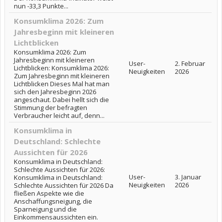
nun -33,3 Punkte...
Konsumklima 2026: Zum
Jahresbeginn mit kleineren
Lichtblicken
Konsumklima 2026: Zum
Jahresbeginn mit kleineren
User-
2. Februar
Lichtblicken: Konsumklima 2026:
Neuigkeiten
2026
Zum Jahresbeginn mit kleineren
Lichtblicken Dieses Mal hat man
sich den Jahresbeginn 2026
angeschaut. Dabei hellt sich die
Stimmung der befragten
Verbraucher leicht auf, denn...
Konsumklima in
Deutschland: Schlechte
Aussichten für 2026
Konsumklima in Deutschland:
Schlechte Aussichten für 2026:
User-
3. Januar
Konsumklima in Deutschland:
Neuigkeiten
2026
Schlechte Aussichten für 2026 Da
fließen Aspekte wie die
Anschaffungsneigung, die
Sparneigung und die
Einkommensaussichten ein.