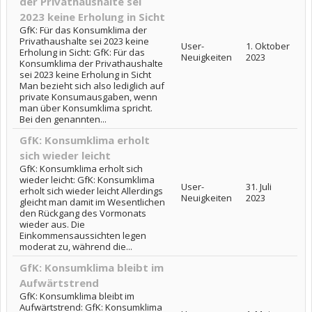
der Privathaushalte sei
2023 keine Erholung in Sicht
GfK: Für das Konsumklima der
Privathaushalte sei 2023 keine
User-
1. Oktober
Erholung in Sicht: GfK: Für das
Neuigkeiten
2023
Konsumklima der Privathaushalte
sei 2023 keine Erholung in Sicht
Man bezieht sich also lediglich auf
private Konsumausgaben, wenn
man über Konsumklima spricht.
Bei den genannten...
GfK: Konsumklima erholt
sich wieder leicht
GfK: Konsumklima erholt sich
wieder leicht: GfK: Konsumklima
User-
31. Juli
erholt sich wieder leicht Allerdings
Neuigkeiten
2023
gleicht man damit im Wesentlichen
den Rückgang des Vormonats
wieder aus. Die
Einkommensaussichten legen
moderat zu, während die...
GfK: Konsumklima bleibt im
Aufwärtstrend
GfK: Konsumklima bleibt im
Aufwärtstrend: GfK: Konsumklima