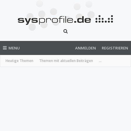
MENU
ANMELDEN
REGISTRIEREN
Heutige Themen
Themen mit aktuellen Beiträgen
...