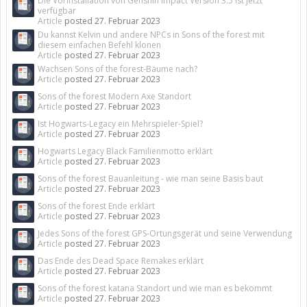
Die Vorinstallation von Genshin Impact Version 3.5 ist jetzt
verfügbar
Article
posted
27. Februar 2023
Du kannst Kelvin und andere NPCs in Sons of the forest mit
diesem einfachen Befehl klonen
Article
posted
27. Februar 2023
Wachsen Sons of the forest-Bäume nach?
Article
posted
27. Februar 2023
Sons of the forest Modern Axe Standort
Article
posted
27. Februar 2023
Ist Hogwarts-Legacy ein Mehrspieler-Spiel?
Article
posted
27. Februar 2023
Hogwarts Legacy Black Familienmotto erklärt
Article
posted
27. Februar 2023
Sons of the forest Bauanleitung - wie man seine Basis baut
Article
posted
27. Februar 2023
Sons of the forest Ende erklärt
Article
posted
27. Februar 2023
Jedes Sons of the forest GPS-Ortungsgerät und seine Verwendung
Article
posted
27. Februar 2023
Das Ende des Dead Space Remakes erklärt
Article
posted
27. Februar 2023
Sons of the forest katana Standort und wie man es bekommt
Article
posted
27. Februar 2023