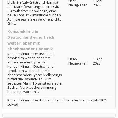
User-
1. Mai
bleibt im Aufwärtstrend Nun hat
Neuigkeiten
2023
das Marktforschungsinstitut GfK
(Growth from Knowledge) eine
neue Konsumklimastudie für den
April dieses Jahres veröffentlicht.. .
GfK:...
Konsumklima in
Deutschland erholt sich
weiter, aber mit
abnehmender Dynamik
Konsumklima in Deutschland
erholt sich weiter, aber mit
User-
1. April
abnehmender Dynamik:
Neuigkeiten
2023
Konsumklima in Deutschland
erholt sich weiter, aber mit
abnehmender Dynamik Allerdings
nimmt die Dynamik ab. Zum
sechsten Mal in Folge ist es also in
Sachen Verbraucherstimmung
besser geworden,...
Konsumklima in Deutschland: Ernüchternder Start ins Jahr 2025
solved