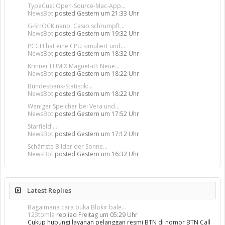
TypeCue: Open-Source-Mac-App...
NewsBot
posted
Gestern um 21:33 Uhr
G-SHOCK nano: Casio schrumpft...
NewsBot
posted
Gestern um 19:32 Uhr
PCGH hat eine CPU simuliert und...
NewsBot
posted
Gestern um 18:32 Uhr
Krinner LUMIX Magnet-it!: Neue...
NewsBot
posted
Gestern um 18:22 Uhr
Bundesbank-Statistik:...
NewsBot
posted
Gestern um 18:22 Uhr
Weniger Speicher bei Vera und...
NewsBot
posted
Gestern um 17:52 Uhr
Starfield:...
NewsBot
posted
Gestern um 17:12 Uhr
Schärfste Bilder der Sonne...
NewsBot
posted
Gestern um 16:32 Uhr
Latest Replies
Bagaimana cara buka Blokir bale...
123tomla
replied
Freitag um 05:29 Uhr
Cukup hubungi layanan pelanggan resmi BTN di nomor BTN Call