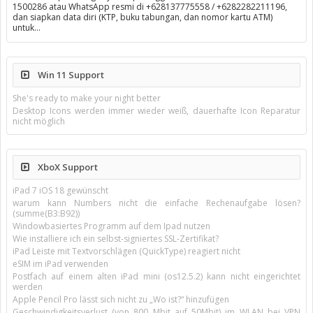
1500286 atau WhatsApp resmi di +628137775558 / +6282282211196,
dan siapkan data diri (KTP, buku tabungan, dan nomor kartu ATM)
untuk…
Win 11 Support
She's ready to make your night better
Desktop Icons werden immer wieder weiß, dauerhafte Icon Reparatur
nicht möglich
XboX Support
iPad 7 iOS 18 gewünscht
warum kann Numbers nicht die einfache Rechenaufgabe lösen?
(summe(B3:B92))
Windowbasiertes Programm auf dem Ipad nutzen
Wie installiere ich ein selbst-signiertes SSL-Zertifikat?
iPad Leiste mit Textvorschlägen (QuickType) reagiert nicht
eSIM im iPad verwenden
Postfach auf einem alten iPad mini (os12.5.2) kann nicht eingerichtet
werden
Apple Pencil Pro lässt sich nicht zu „Wo ist?“ hinzufügen
Geschwindigkeitsverlust (von 800 Mbit auf 50Mbit) im WLAN bei VPN