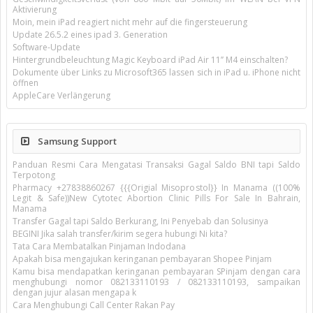
Aktivierung
Moin, mein iPad reagiert nicht mehr auf die fingersteuerung
Update 26.5.2 eines ipad 3. Generation
Software-Update
Hintergrundbeleuchtung Magic Keyboard iPad Air 11’’ M4 einschalten?
Dokumente über Links zu Microsoft365 lassen sich in iPad u. iPhone nicht
öffnen
AppleCare Verlängerung
Samsung Support
Panduan Resmi Cara Mengatasi Transaksi Gagal Saldo BNI tapi Saldo
Terpotong
Pharmacy +27838860267 {{{Origial Misoprostol}} In Manama ((100%
Legit & Safe))New Cytotec Abortion Clinic Pills For Sale In Bahrain,
Manama
Transfer Gagal tapi Saldo Berkurang, Ini Penyebab dan Solusinya
BEGINI Jika salah transfer/kirim segera hubungi Ni kita?
Tata Cara Membatalkan Pinjaman Indodana
Apakah bisa mengajukan keringanan pembayaran Shopee Pinjam
Kamu bisa mendapatkan keringanan pembayaran SPinjam dengan cara
menghubungi nomor 082133110193 / 082133110193, sampaikan
dengan jujur alasan mengapa k
Cara Menghubungi Call Center Rakan Pay