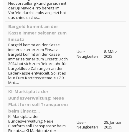
Neuvorstellung kündigte sich mit
der DJI Mavic 4 Pro bereits im
Vorfeld durch Leaks an, jetzt hat
das chinesische...
Bargeld kommt an der
Kasse immer seltener zum
Einsatz
Bargeld kommt an der Kasse
immer seltener zum Einsatz:
User-
8. März
Bargeld kommt an der Kasse
Neuigkeiten
2025
immer seltener zum Einsatz Doch
2024 hat sich zum Rekordjahr für
bargeldlose Zahlungen an der
Ladenkasse entwickelt. So ist es
laut Euro Kartensysteme zu 7,9
Mrd....
KI-Marktplatz der
Bundesverwaltung: Neue
Plattform soll Transparenz
beim Einsatz...
KI-Marktplatz der
Bundesverwaltung: Neue
User-
28. Januar
Plattform soll Transparenz beim
Neuigkeiten
2025
Einsatz...: KI-Marktplatz der