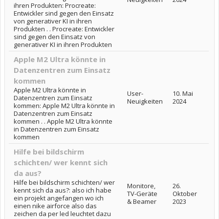
ihren Produkten: Procreate:
Entwickler sind gegen den Einsatz
von generativer KI in ihren
Produkten . . Procreate: Entwickler
sind gegen den Einsatz von
generativer KI in ihren Produkten
Apple M2 Ultra könnte in
Datenzentren zum Einsatz
kommen
Apple M2 Ultra könnte in
User-
10. Mai
Datenzentren zum Einsatz
Neuigkeiten
2024
kommen: Apple M2 Ultra könnte in
Datenzentren zum Einsatz
kommen . . Apple M2 Ultra könnte
in Datenzentren zum Einsatz
kommen
Hilfe bei bildschirm
schichten/ wer kennt sich
da aus?
Hilfe bei bildschirm schichten/ wer
Monitore,
26.
kennt sich da aus?: also ich habe
TV-Geräte
Oktober
ein projekt angefangen wo ich
& Beamer
2023
einen nike airforce also das
zeichen da per led leuchtet dazu