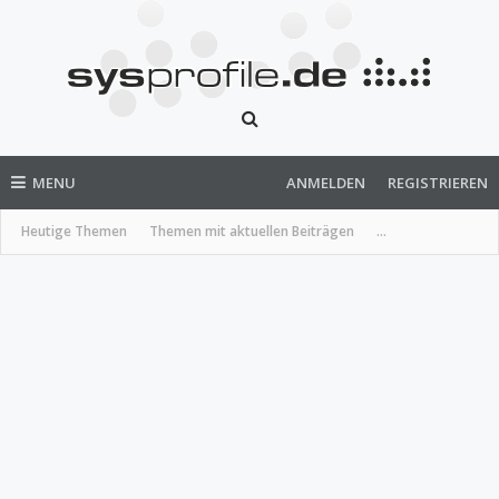
MENU
ANMELDEN
REGISTRIEREN
Heutige Themen
Themen mit aktuellen Beiträgen
...