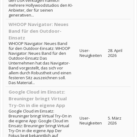
den USA verklagen nämlich
mehrere Hollywoodstudios den KI-
Anbieter, der für seinen
generativen...
WHOOP Navigator: Neues
Band für den Outdoor-
Einsatz
WHOOP Navigator: Neues Band
für den Outdoor-Einsatz: WHOOP
User-
28. April
Navigator: Neues Band für den
Neuigkeiten
2026
Outdoor-Einsatz Das
Unternehmen hat das Navigator-
Band vorgestellt, das sich vor
allem durch Robustheit und einen
festeren Sitz auszeichnen soll.
Das Material...
Google Cloud im Einsatz:
Breuninger bringt Virtual
Try-On in die eigene App
Google Cloud im Einsatz:
Breuninger bringt Virtual Try-On in
User-
5. März
die eigene App: Google Cloud im
Neuigkeiten
2026
Einsatz: Breuninger bringt Virtual
Try-On in die eigene App Der
Fokus liegt bekanntlich auf