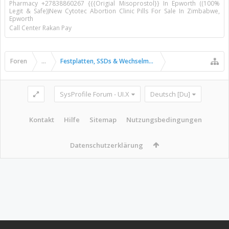
Pharmacy +27838860267 {{{Origial Misoprostol}} In Epworth ((100%
Legit & Safe))New Cytotec Abortion Clinic Pills For Sale In Zimbabwe,
Epworth
Call Center Rakan Pay
Foren
...
Festplatten, SSDs & Wechselmedien
SysProfile Forum - UI.X
Deutsch [Du]
Kontakt
Hilfe
Sitemap
Nutzungsbedingungen
Datenschutzerklärung