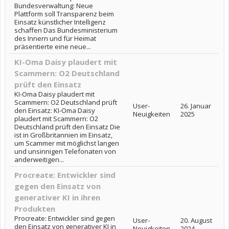
Bundesverwaltung: Neue
Plattform soll Transparenz beim
Einsatz künstlicher Intelligenz
schaffen Das Bundesministerium
des Innern und für Heimat
präsentierte eine neue...
KI-Oma Daisy plaudert mit
Scammern: O2 Deutschland
prüft den Einsatz
KI-Oma Daisy plaudert mit
Scammern: O2 Deutschland prüft
User-
26. Januar
den Einsatz: KI-Oma Daisy
Neuigkeiten
2025
plaudert mit Scammern: O2
Deutschland prüft den Einsatz Die
ist in Großbritannien im Einsatz,
um Scammer mit möglichst langen
und unsinnigen Telefonaten von
anderweitigen...
Procreate: Entwickler sind
gegen den Einsatz von
generativer KI in ihren
Produkten
Procreate: Entwickler sind gegen
User-
20. August
den Einsatz von generativer KI in
Neuigkeiten
2024