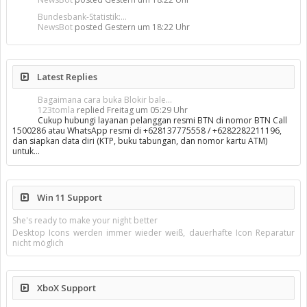
Bundesbank-Statistik:...
NewsBot
posted
Gestern um 18:22 Uhr
Latest Replies
Bagaimana cara buka Blokir bale...
123tomla
replied
Freitag um 05:29 Uhr
Cukup hubungi layanan pelanggan resmi BTN di nomor BTN Call
1500286 atau WhatsApp resmi di +628137775558 / +6282282211196,
dan siapkan data diri (KTP, buku tabungan, dan nomor kartu ATM)
untuk…
Win 11 Support
She's ready to make your night better
Desktop Icons werden immer wieder weiß, dauerhafte Icon Reparatur
nicht möglich
XboX Support