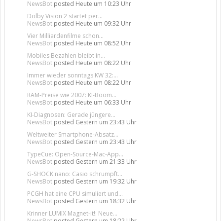
NewsBot
posted
Heute um 10:23 Uhr
Dolby Vision 2 startet per...
NewsBot
posted
Heute um 09:32 Uhr
Vier Milliardenfilme schon...
NewsBot
posted
Heute um 08:52 Uhr
Mobiles Bezahlen bleibt in...
NewsBot
posted
Heute um 08:22 Uhr
Immer wieder sonntags KW 32:...
NewsBot
posted
Heute um 08:22 Uhr
RAM-Preise wie 2007: KI-Boom...
NewsBot
posted
Heute um 06:33 Uhr
KI-Diagnosen: Gerade jüngere...
NewsBot
posted
Gestern um 23:43 Uhr
Weltweiter Smartphone-Absatz...
NewsBot
posted
Gestern um 23:43 Uhr
TypeCue: Open-Source-Mac-App...
NewsBot
posted
Gestern um 21:33 Uhr
G-SHOCK nano: Casio schrumpft...
NewsBot
posted
Gestern um 19:32 Uhr
PCGH hat eine CPU simuliert und...
NewsBot
posted
Gestern um 18:32 Uhr
Krinner LUMIX Magnet-it!: Neue...
NewsBot
posted
Gestern um 18:22 Uhr