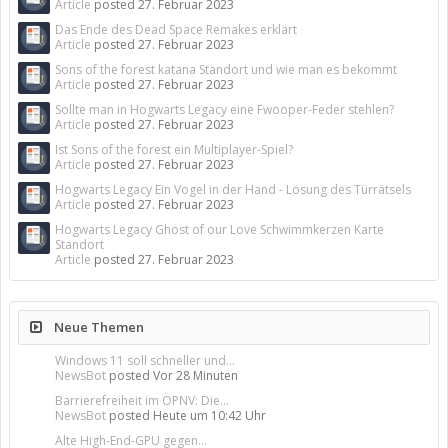
Article
posted
27. Februar 2023
Das Ende des Dead Space Remakes erklärt
Article
posted
27. Februar 2023
Sons of the forest katana Standort und wie man es bekommt
Article
posted
27. Februar 2023
Sollte man in Hogwarts Legacy eine Fwooper-Feder stehlen?
Article
posted
27. Februar 2023
Ist Sons of the forest ein Multiplayer-Spiel?
Article
posted
27. Februar 2023
Hogwarts Legacy Ein Vogel in der Hand - Lösung des Türrätsels
Article
posted
27. Februar 2023
Hogwarts Legacy Ghost of our Love Schwimmkerzen Karte
Standort
Article
posted
27. Februar 2023
Neue Themen
Windows 11 soll schneller und...
NewsBot
posted
Vor 28 Minuten
Barrierefreiheit im ÖPNV: Die...
NewsBot
posted
Heute um 10:42 Uhr
Alte High-End-GPU gegen...