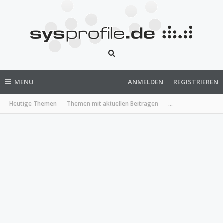
MENU
ANMELDEN
REGISTRIEREN
Heutige Themen
Themen mit aktuellen Beiträgen
...