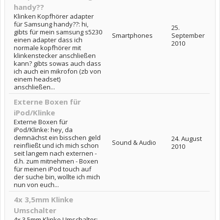
handy??
Klinken Kopfhörer adapter
für Samsung handy??: hi,
25.
gibts für mein samsung s5230
Smartphones
September
einen adapter dass ich
2010
normale kopfhörer mit
klinkenstecker anschließen
kann? gibts sowas auch dass
ich auch ein mikrofon (zb von
einem headset)
anschließen...
Externe Boxen für
iPod/Klinke
Externe Boxen für
iPod/Klinke: hey, da
demnächst ein bisschen geld
24. August
Sound & Audio
reinfließt und ich mich schon
2010
seit langem nach externen -
d.h. zum mitnehmen - Boxen
für meinen iPod touch auf
der suche bin, wollte ich mich
nun von euch...
4x 3,5mm Klinke
Umschalter
4x 3,5mm Klinke Umschalter: