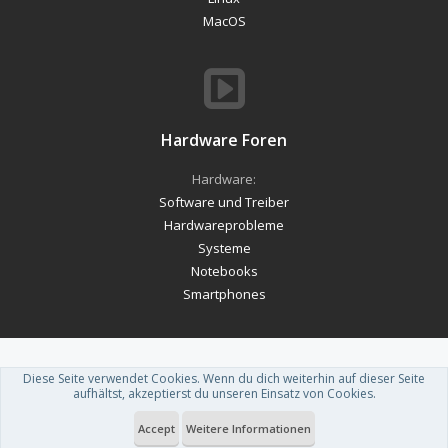
MacOS
Hardware Foren
Hardware:
Software und Treiber
Hardwareprobleme
Systeme
Notebooks
Smartphones
Diese Seite verwendet Cookies. Wenn du dich weiterhin auf dieser Seite
Forum software by XenForo™
-
Deutsch von xenDach
aufhältst, akzeptierst du unseren Einsatz von Cookies.
Theme designed by
ThemeHouse
.
Accept
Weitere Informationen