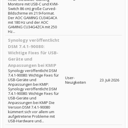
Monitore mit USB-C und KVM-
Switch 86 cm) große Curved-
Bildschirme im 21:9-Format.
Der AOC GAMING CU34G4CA
mit 180 Hz und der AOC
GAMING CU34G4ZCA mit 250
Hz...
Synology veröffentlicht
DSM 7.4.1-90080:
Wichtige Fixes für USB-
Geräte und
Anpassungen bei KMIP
Synology veröffentlicht DSM
7.4.1-90080: Wichtige Fixes für
User-
USB-Geräte und
23. Juli 2026
Neuigkeiten
Anpassungen bei KMIP:
Synology veröffentlicht DSM
7.4.1-90080: Wichtige Fixes für
USB-Geräte und
Anpassungen bei KMIP Die
Version DSM 7.4.1-90080
kümmert sich vor allem um
aufgetretene Probleme mit
USB-Hardware und...