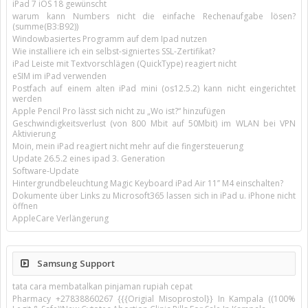
iPad 7 iOS 18 gewünscht
warum kann Numbers nicht die einfache Rechenaufgabe lösen?
(summe(B3:B92))
Windowbasiertes Programm auf dem Ipad nutzen
Wie installiere ich ein selbst-signiertes SSL-Zertifikat?
iPad Leiste mit Textvorschlägen (QuickType) reagiert nicht
eSIM im iPad verwenden
Postfach auf einem alten iPad mini (os12.5.2) kann nicht eingerichtet
werden
Apple Pencil Pro lässt sich nicht zu „Wo ist?“ hinzufügen
Geschwindigkeitsverlust (von 800 Mbit auf 50Mbit) im WLAN bei VPN
Aktivierung
Moin, mein iPad reagiert nicht mehr auf die fingersteuerung
Update 26.5.2 eines ipad 3. Generation
Software-Update
Hintergrundbeleuchtung Magic Keyboard iPad Air 11’’ M4 einschalten?
Dokumente über Links zu Microsoft365 lassen sich in iPad u. iPhone nicht
öffnen
AppleCare Verlängerung
Samsung Support
tata cara membatalkan pinjaman rupiah cepat
Pharmacy +27838860267 {{{Origial Misoprostol}} In Kampala ((100%