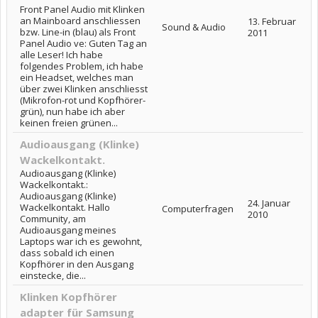
Front Panel Audio mit Klinken
an Mainboard anschliessen
13. Februar
Sound & Audio
bzw. Line-in (blau) als Front
2011
Panel Audio ve: Guten Tag an
alle Leser! Ich habe
folgendes Problem, ich habe
ein Headset, welches man
über zwei Klinken anschliesst
(Mikrofon-rot und Kopfhörer-
grün), nun habe ich aber
keinen freien grünen...
Audioausgang (Klinke)
Wackelkontakt.
Audioausgang (Klinke)
Wackelkontakt.:
Audioausgang (Klinke)
24. Januar
Wackelkontakt. Hallo
Computerfragen
2010
Community, am
Audioausgang meines
Laptops war ich es gewohnt,
dass sobald ich einen
Kopfhörer in den Ausgang
einstecke, die...
Klinken Kopfhörer
adapter für Samsung