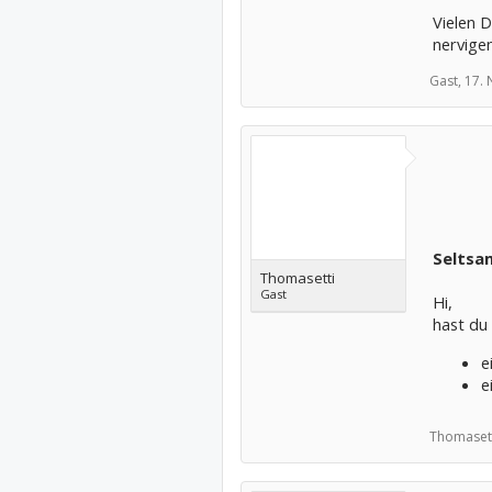
Vielen D
nervige
Gast,
17.
Seltsam
Thomasetti
Gast
Hi,
hast du
e
e
Thomasett