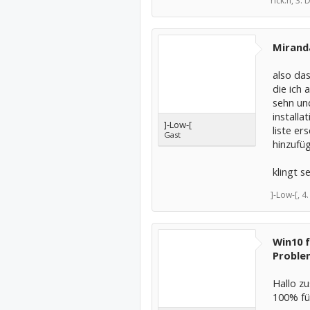
rick.h,
3. 
Miranda
also das
die ich 
sehn un
installa
]-Low-[
liste er
Gast
hinzufüg
klingt s
]-Low-[,
4
Win10 
Proble
Hallo z
100% fü