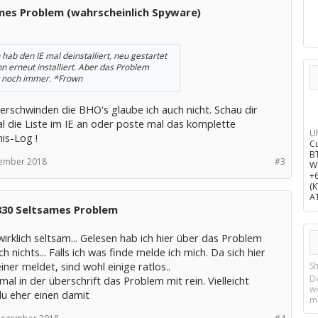
mes Problem (wahrscheinlich Spyware)
 hab den IE mal deinstalliert, neu gestartet
n erneut installiert. Aber das Problem
 noch immer. *Frown
erschwinden die BHO's glaube ich auch nicht. Schau dir
l die Liste im IE an oder poste mal das komplette
U
is-Log !
C
B
zember 2018
#3
W
+
(
A
830 Seltsames Problem
wirklich seltsam... Gelesen hab ich hier über das Problem
h nichts... Falls ich was finde melde ich mich. Da sich hier
iner meldet, sind wohl einige ratlos..
Sh
D
mal in der überschrift das Problem mit rein. Vielleicht
w
du eher einen damit
m