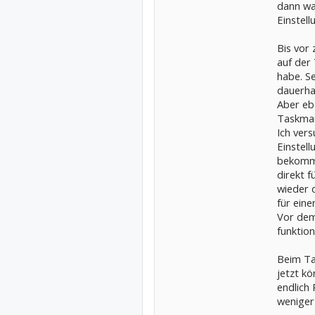
dann war
Einstel
Bis vor 
auf der 
habe. S
dauerhaf
Aber eb
Taskman
Ich ver
Einstel
bekomme
direkt f
wieder d
für eine
Vor dem
funktion
Beim Ta
jetzt kö
endlich 
weniger