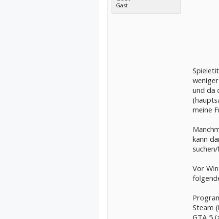
Gast
Spieleti
weniger
und da 
(hauptsä
meine F
Manchma
kann da
suchen/f
Vor Win
folgend
Program
Steam (i
GTA 5 (z