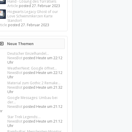
Hand - Lösung des Türrätsels
Article
posted
27. Februar 2023
Hogwarts Legacy Ghost of our
Love Schwimmkerzen Karte
Standort
ticle
posted
27. Februar 2023
Neue Themen
Deutscher Einzelhandel...
NewsBot
posted
Heute um 22:12
Uhr
WeatherNext: Google öffnet...
NewsBot
posted
Heute um 22:12
Uhr
Material zum Gothic 2 Remake...
NewsBot
posted
Heute um 21:32
Uhr
Google Messages: Umbau bei
der...
NewsBot
posted
Heute um 21:12
hr
Star Trek Legends:...
NewsBot
posted
Heute um 21:12
Uhr
BambuBar: Menüleisten-Monitor...