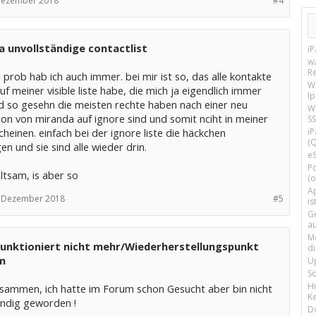
Dezember 2018
#4
 unvollständige contactlist
i
w
R
 prob hab ich auch immer. bei mir ist so, das alle kontakte
W
auf meiner visible liste habe, die mich ja eigendlich immer
I
d so gesehn die meisten rechte haben nach einer neu
Wi
tion von miranda auf ignore sind und somit nciht in meiner
SS
scheinen. einfach bei der ignore liste die häckchen
i
(Q
en und sie sind alle wieder drin.
e
P
eltsam, is aber so
(o
Ap
. Dezember 2018
#5
is
G
a
M
funktioniert nicht mehr/Wiederherstellungspunkt
d
m
U
S
H
usammen, ich hatte im Forum schon Gesucht aber bin nicht
Ke
ndig geworden !
D