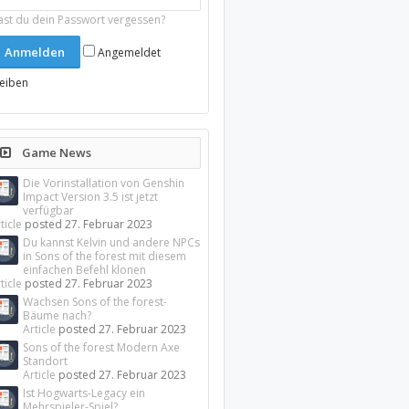
ast du dein Passwort vergessen?
Angemeldet
leiben
Game News
Die Vorinstallation von Genshin
Impact Version 3.5 ist jetzt
verfügbar
ticle
posted
27. Februar 2023
Du kannst Kelvin und andere NPCs
in Sons of the forest mit diesem
einfachen Befehl klonen
ticle
posted
27. Februar 2023
Wachsen Sons of the forest-
Bäume nach?
Article
posted
27. Februar 2023
Sons of the forest Modern Axe
Standort
Article
posted
27. Februar 2023
Ist Hogwarts-Legacy ein
Mehrspieler-Spiel?