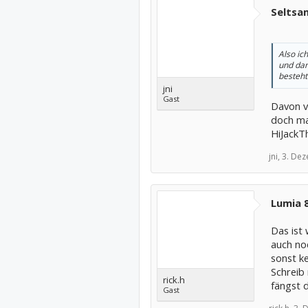
Seltsa
Also ich
und dan
besteht
jni
Gast
Davon v
doch ma
HiJackTh
jni,
3. De
Lumia 
Das ist 
auch noc
sonst ke
Schreib 
rick.h
fängst 
Gast