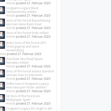
Article
posted
27. Februar 2023
Hogwarts Legacy Black
Familienmotto erklärt
Article
posted
27. Februar 2023
Sons of the forest Bauanleitung -
wie man seine Basis baut
Article
posted
27. Februar 2023
Sons of the forest Ende erklärt
Article
posted
27. Februar 2023
Jedes Sons of the forest GPS-
Ortungsgerät und seine
Verwendung
ticle
posted
27. Februar 2023
Das Ende des Dead Space
Remakes erklärt
Article
posted
27. Februar 2023
Sons of the forest katana Standort
und wie man es bekommt
Article
posted
27. Februar 2023
Sollte man in Hogwarts Legacy
eine Fwooper-Feder stehlen?
Article
posted
27. Februar 2023
Ist Sons of the forest ein
Multiplayer-Spiel?
Article
posted
27. Februar 2023
Hogwarts Legacy Ein Vogel in der