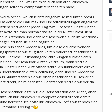
 endlich Ruhe (weil ich mich auch von allen Windows-
lungen seitdem krampfhaft ferngehalten habe).
zwei Wochen, wo ich leichtsinnigerweise mal unten rechts
Ar
Taskleiste die Datums- und Uhrzeiteinstellungen angeklickt
eitdem sind wieder jeden Tag zwei Prozesse Einstellungen
t aktiv, die man normalerweise ja als Nutzer nicht sieht.
en in Artmoney und dann logischerweise auch im Windows-
ager grüßen sie einen täglich neu.
suche nun schon wieder alles, um diese dauernervenden
lungsprozesse wie zu guten Zeiten dauerhaft geschlossen zu
n. Tägliche Taskmanager-Schließungen funktionieren
ür einen überschaubar kurzen Zeitraum, dann sind sie
a. Einstellungen kurz öffnen/schließen funktioniert direkt
n überschaubar kurzen Zeitraum, dann sind sie wieder da.
 PC-Runterfahren sie wie oben beschrieben zu schließen
iert direkt, beim nächsten Hochfahren sind sie wieder da.
schenrechner löste nur die Deinstallation den Ärger, aber
U
nnte ich nur Windows 10 komplett deinstallieren damit
Ruhe herrscht. Ich hoffe ihr Windows-Profis wisst noch eine
 ultimative Lösung *