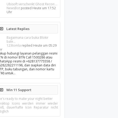
Ubisoft verschenkt Ghost Recon:...
NewsBot
posted
Heute um 17:52
Uhr
Latest Replies
Bagaimana cara buka Blokir
bale...
123tomla
replied
Heute um 05:29
hr
ukup hubungi layanan pelanggan resmi
TN di nomor BTN Call 1500286 atau
hatsApp resmi di +628137775558 /
6282282211196, dan siapkan data diri
KTP, buku tabungan, dan nomor kartu
TM) untuk…
Win 11 Support
e's ready to make your night better
esktop Icons werden immer wieder
eiß, dauerhafte Icon Reparatur nicht
öglich