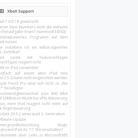
XboX Support
Pad 7 iOS 18 gewünscht
arum kann Numbers nicht die einfache
echenaufgabe lösen? (summe(B3:B92))
indowbasiertes Programm auf dem
pad nutzen
e installiere ich ein selbst-signiertes
L-Zertifikat?
Pad Leiste mit Textvorschlägen
uickType) reagiert nicht
SIM im iPad verwenden
ostfach auf einem alten iPad mini
s12.5.2) kann nicht eingerichtet werden
ple Pencil Pro lässt sich nicht zu „Wo
t?“ hinzufügen
eschwindigkeitsverlust (von 800 Mbit
uf 50Mbit) im WLAN bei VPN Aktivierung
oin, mein iPad reagiert nicht mehr auf
ie fingersteuerung
pdate 26.5.2 eines ipad 3. Generation
oftware-Update
intergrundbeleuchtung Magic
yboard iPad Air 11’’ M4 einschalten?
okumente über Links zu Microsoft365