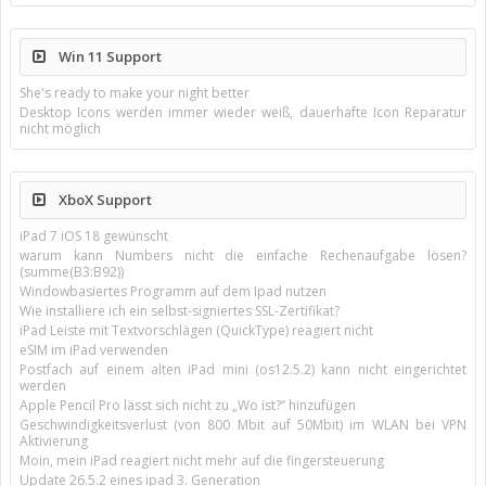
Win 11 Support
She's ready to make your night better
Desktop Icons werden immer wieder weiß, dauerhafte Icon Reparatur
nicht möglich
XboX Support
iPad 7 iOS 18 gewünscht
warum kann Numbers nicht die einfache Rechenaufgabe lösen?
(summe(B3:B92))
Windowbasiertes Programm auf dem Ipad nutzen
Wie installiere ich ein selbst-signiertes SSL-Zertifikat?
iPad Leiste mit Textvorschlägen (QuickType) reagiert nicht
eSIM im iPad verwenden
Postfach auf einem alten iPad mini (os12.5.2) kann nicht eingerichtet
werden
Apple Pencil Pro lässt sich nicht zu „Wo ist?“ hinzufügen
Geschwindigkeitsverlust (von 800 Mbit auf 50Mbit) im WLAN bei VPN
Aktivierung
Moin, mein iPad reagiert nicht mehr auf die fingersteuerung
Update 26.5.2 eines ipad 3. Generation