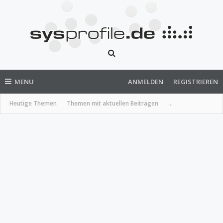
MENU
ANMELDEN
REGISTRIEREN
Heutige Themen
Themen mit aktuellen Beiträgen
...