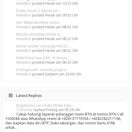
NewsBot
posted
Heute um 10:23 Uhr
Dolby Vision 2 startet per...
NewsBot
posted
Heute um 09:32 Uhr
Vier Milliardenfilme schon...
NewsBot
posted
Heute um 08:52 Uhr
Mobiles Bezahlen bleibt in...
NewsBot
posted
Heute um 08:22 Uhr
Immer wieder sonntags KW 32:...
NewsBot
posted
Heute um 08:22 Uhr
RAM-Preise wie 2007: KI-Boom...
NewsBot
posted
Heute um 06:33 Uhr
KI-Diagnosen: Gerade jüngere...
NewsBot
posted
Gestern um 23:43 Uhr
Latest Replies
Bagaimana cara buka Blokir bale...
123tomla
replied
Freitag um 05:29 Uhr
Cukup hubungi layanan pelanggan resmi BTN di nomor BTN Call
1500286 atau WhatsApp resmi di +628137775558 / +6282282211196,
dan siapkan data diri (KTP, buku tabungan, dan nomor kartu ATM)
untuk…