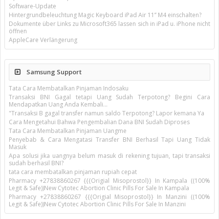
Software-Update
Hintergrundbeleuchtung Magic Keyboard iPad Air 11’’ M4 einschalten?
Dokumente über Links zu Microsoft365 lassen sich in iPad u. iPhone nicht
öffnen
AppleCare Verlängerung
Samsung Support
Tata Cara Membatalkan Pinjaman Indosaku
Transaksi BNI Gagal tetapi Uang Sudah Terpotong? Begini Cara
Mendapatkan Uang Anda Kembali...
"Transaksi B gagal transfer namun saldo Terpotong? Lapor kemana Ya
Cara Mengetahui Bahwa Pengembalian Dana BNI Sudah Diproses
Tata Cara Membatalkan Pinjaman Uangme
Penyebab & Cara Mengatasi Transfer BNI Berhasil Tapi Uang Tidak
Masuk
Apa solusi jika uangnya belum masuk di rekening tujuan, tapi transaksi
sudah berhasil BNI?
tata cara membatalkan pinjaman rupiah cepat
Pharmacy +27838860267 {{{Origial Misoprostol}} In Kampala ((100%
Legit & Safe))New Cytotec Abortion Clinic Pills For Sale In Kampala
Pharmacy +27838860267 {{{Origial Misoprostol}} In Manzini ((100%
Legit & Safe))New Cytotec Abortion Clinic Pills For Sale In Manzini