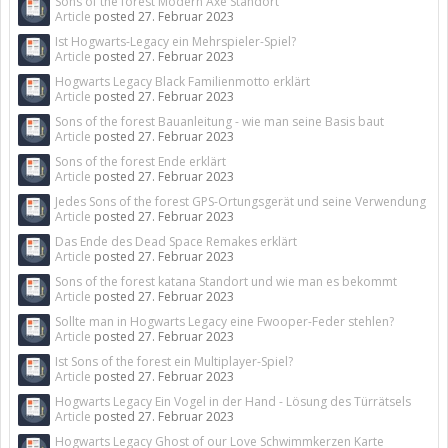
Sons of the forest Modern Axe Standort
Article
posted
27. Februar 2023
Ist Hogwarts-Legacy ein Mehrspieler-Spiel?
Article
posted
27. Februar 2023
Hogwarts Legacy Black Familienmotto erklärt
Article
posted
27. Februar 2023
Sons of the forest Bauanleitung - wie man seine Basis baut
Article
posted
27. Februar 2023
Sons of the forest Ende erklärt
Article
posted
27. Februar 2023
Jedes Sons of the forest GPS-Ortungsgerät und seine Verwendung
Article
posted
27. Februar 2023
Das Ende des Dead Space Remakes erklärt
Article
posted
27. Februar 2023
Sons of the forest katana Standort und wie man es bekommt
Article
posted
27. Februar 2023
Sollte man in Hogwarts Legacy eine Fwooper-Feder stehlen?
Article
posted
27. Februar 2023
Ist Sons of the forest ein Multiplayer-Spiel?
Article
posted
27. Februar 2023
Hogwarts Legacy Ein Vogel in der Hand - Lösung des Türrätsels
Article
posted
27. Februar 2023
Hogwarts Legacy Ghost of our Love Schwimmkerzen Karte