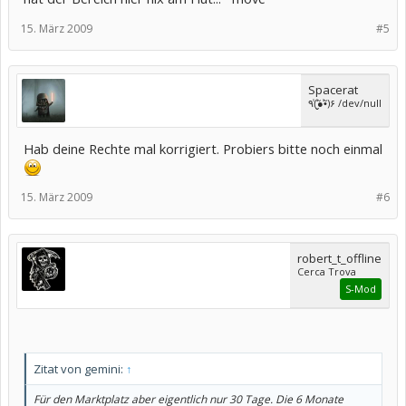
15. März 2009
#5
Spacerat
٩(̾●̮̮̃̾•̃̾)۶ /dev/null
Hab deine Rechte mal korrigiert. Probiers bitte noch einmal
15. März 2009
#6
robert_t_offline
Cerca Trova
S-Mod
Zitat von gemini:
↑
Für den Marktplatz aber eigentlich nur 30 Tage. Die 6 Monate