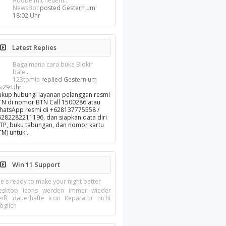
Adobe mit neuem...
NewsBot
posted
Gestern um
18:02 Uhr
Latest Replies
Bagaimana cara buka Blokir
bale...
123tomla
replied
Gestern um
5:29 Uhr
ukup hubungi layanan pelanggan resmi
TN di nomor BTN Call 1500286 atau
hatsApp resmi di +628137775558 /
6282282211196, dan siapkan data diri
KTP, buku tabungan, dan nomor kartu
TM) untuk…
Win 11 Support
e's ready to make your night better
esktop Icons werden immer wieder
eiß, dauerhafte Icon Reparatur nicht
öglich