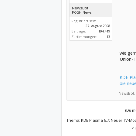
NewsBot
PCGH-News
Registriert seit:
27. August 2008
Beiträge:
194.419
Zustimmungen:
13
wie gem
Union-Th
KDE Pla
die neu
NewsBot,
(Du mu
Thema:
KDE Plasma 6.7: Neuer TV-Mod
<