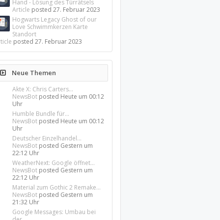
Hand - Lösung des Türrätsels
Article
posted
27. Februar 2023
Hogwarts Legacy Ghost of our
Love Schwimmkerzen Karte
Standort
ticle
posted
27. Februar 2023
Neue Themen
Akte X: Chris Carters...
NewsBot
posted
Heute um 00:12
Uhr
Humble Bundle für...
NewsBot
posted
Heute um 00:12
Uhr
Deutscher Einzelhandel...
NewsBot
posted
Gestern um
22:12 Uhr
WeatherNext: Google öffnet...
NewsBot
posted
Gestern um
22:12 Uhr
Material zum Gothic 2 Remake...
NewsBot
posted
Gestern um
21:32 Uhr
Google Messages: Umbau bei
der...