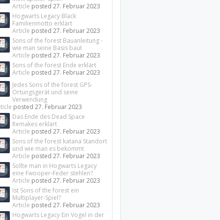
Article
posted
27. Februar 2023
Hogwarts Legacy Black
Familienmotto erklärt
Article
posted
27. Februar 2023
Sons of the forest Bauanleitung -
wie man seine Basis baut
Article
posted
27. Februar 2023
Sons of the forest Ende erklärt
Article
posted
27. Februar 2023
Jedes Sons of the forest GPS-
Ortungsgerät und seine
Verwendung
ticle
posted
27. Februar 2023
Das Ende des Dead Space
Remakes erklärt
Article
posted
27. Februar 2023
Sons of the forest katana Standort
und wie man es bekommt
Article
posted
27. Februar 2023
Sollte man in Hogwarts Legacy
eine Fwooper-Feder stehlen?
Article
posted
27. Februar 2023
Ist Sons of the forest ein
Multiplayer-Spiel?
Article
posted
27. Februar 2023
Hogwarts Legacy Ein Vogel in der