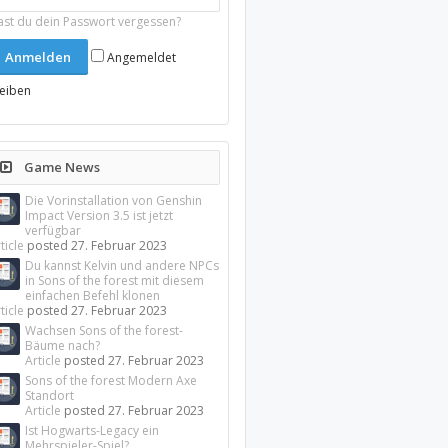
ast du dein Passwort vergessen?
Angemeldet
leiben
Game News
Die Vorinstallation von Genshin
Impact Version 3.5 ist jetzt
verfügbar
ticle
posted
27. Februar 2023
Du kannst Kelvin und andere NPCs
in Sons of the forest mit diesem
einfachen Befehl klonen
ticle
posted
27. Februar 2023
Wachsen Sons of the forest-
Bäume nach?
Article
posted
27. Februar 2023
Sons of the forest Modern Axe
Standort
Article
posted
27. Februar 2023
Ist Hogwarts-Legacy ein
Mehrspieler-Spiel?