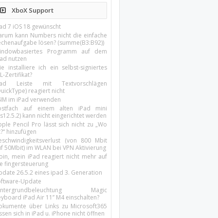
XboX Support
Pad 7 iOS 18 gewünscht
arum kann Numbers nicht die einfache
echenaufgabe lösen? (summe(B3:B92))
indowbasiertes Programm auf dem
pad nutzen
e installiere ich ein selbst-signiertes
L-Zertifikat?
Pad Leiste mit Textvorschlägen
uickType) reagiert nicht
SIM im iPad verwenden
ostfach auf einem alten iPad mini
s12.5.2) kann nicht eingerichtet werden
ple Pencil Pro lässt sich nicht zu „Wo
t?“ hinzufügen
eschwindigkeitsverlust (von 800 Mbit
uf 50Mbit) im WLAN bei VPN Aktivierung
oin, mein iPad reagiert nicht mehr auf
ie fingersteuerung
pdate 26.5.2 eines ipad 3. Generation
oftware-Update
intergrundbeleuchtung Magic
yboard iPad Air 11’’ M4 einschalten?
okumente über Links zu Microsoft365
ssen sich in iPad u. iPhone nicht öffnen