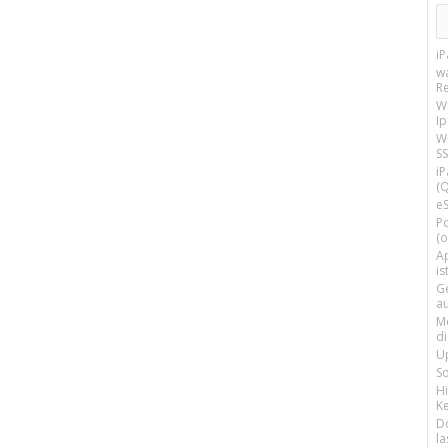
i
w
R
W
I
Wi
SS
i
(Q
e
P
(o
Ap
is
G
a
M
d
U
S
H
Ke
D
la