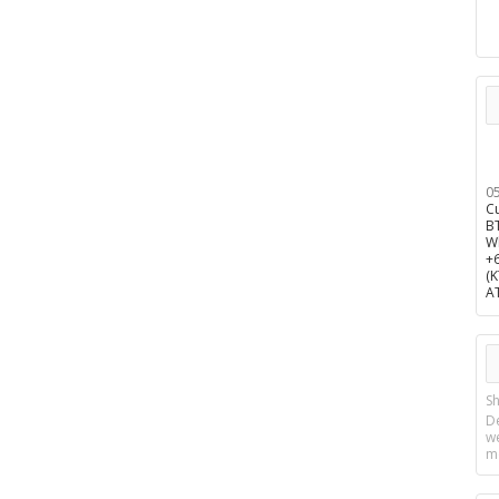
0
C
B
W
+
(
A
Sh
D
w
m