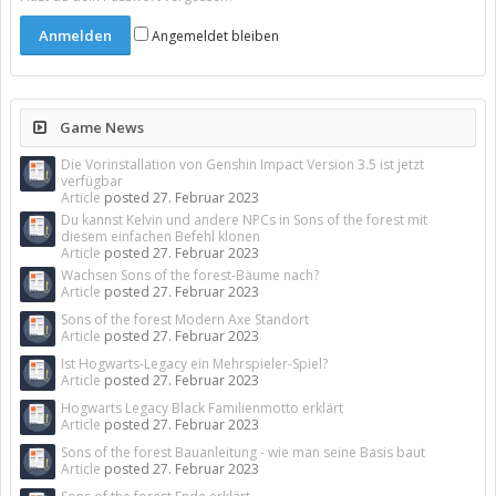
Angemeldet bleiben
Game News
Die Vorinstallation von Genshin Impact Version 3.5 ist jetzt
verfügbar
Article
posted
27. Februar 2023
Du kannst Kelvin und andere NPCs in Sons of the forest mit
diesem einfachen Befehl klonen
Article
posted
27. Februar 2023
Wachsen Sons of the forest-Bäume nach?
Article
posted
27. Februar 2023
Sons of the forest Modern Axe Standort
Article
posted
27. Februar 2023
Ist Hogwarts-Legacy ein Mehrspieler-Spiel?
Article
posted
27. Februar 2023
Hogwarts Legacy Black Familienmotto erklärt
Article
posted
27. Februar 2023
Sons of the forest Bauanleitung - wie man seine Basis baut
Article
posted
27. Februar 2023