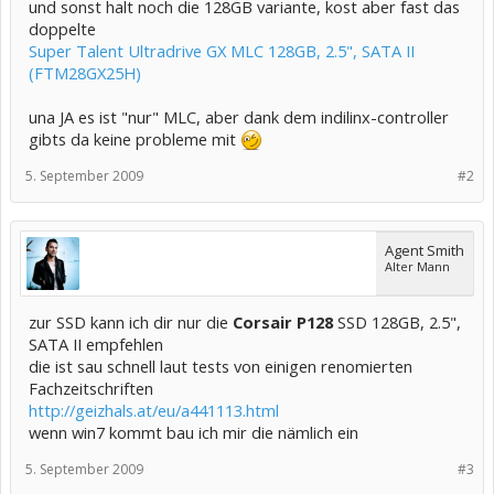
und sonst halt noch die 128GB variante, kost aber fast das
doppelte
Super Talent Ultradrive GX MLC 128GB, 2.5", SATA II
(FTM28GX25H)
una JA es ist "nur" MLC, aber dank dem indilinx-controller
gibts da keine probleme mit
5. September 2009
#2
Agent Smith
Alter Mann
zur SSD kann ich dir nur die
Corsair P128
SSD 128GB, 2.5",
SATA II empfehlen
die ist sau schnell laut tests von einigen renomierten
Fachzeitschriften
http://geizhals.at/eu/a441113.html
wenn win7 kommt bau ich mir die nämlich ein
5. September 2009
#3