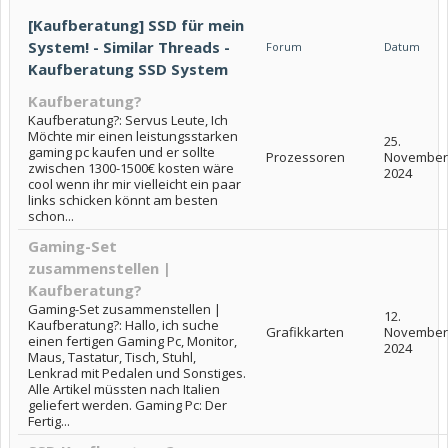
[Kaufberatung] SSD für mein
System! - Similar Threads -
Forum
Datum
Kaufberatung SSD System
Kaufberatung?
Kaufberatung?: Servus Leute, Ich
Möchte mir einen leistungsstarken
25.
gaming pc kaufen und er sollte
Prozessoren
November
zwischen 1300-1500€ kosten wäre
2024
cool wenn ihr mir vielleicht ein paar
links schicken könnt am besten
schon...
Gaming-Set
zusammenstellen |
Kaufberatung?
Gaming-Set zusammenstellen |
12.
Kaufberatung?: Hallo, ich suche
Grafikkarten
November
einen fertigen Gaming Pc, Monitor,
2024
Maus, Tastatur, Tisch, Stuhl,
Lenkrad mit Pedalen und Sonstiges.
Alle Artikel müssten nach Italien
geliefert werden. Gaming Pc: Der
Fertig...