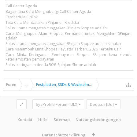
Call Center Agoda
Bagaimana Cara Menghubungi Call Center Agoda
Reschedule Citilink
Tata Cara Membatalkan Pinjaman Kreditku
Solusi utama mengatasi tunggakan SPinjam Shopee adalah
Cara Menghapus Akun Shopee Permanen untuk Mengakhiri SPinjam
adalah
Solusi utama mengatasi tunggakan SPinjam Shopee adalah simakla
Cara Menambah Limit Shopee PayLater Terbaru 2026 Terbukti Cair
Cara Minta Keringanan Pembayaran Shopee SPinjam kena denda
keterlambatan pembayaran
Solusi keringanan denda 50% Spinjam Shope adalah
Foren
...
Festplatten, SSDs & Wechselmedien
SysProfile Forum - UI.X
Deutsch [Du]
Kontakt
Hilfe
Sitemap
Nutzungsbedingungen
Datenschutzerklärung