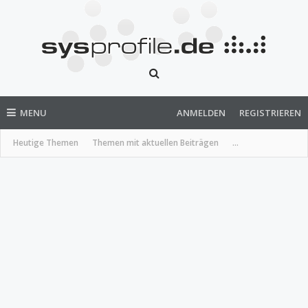
MENU
ANMELDEN
REGISTRIEREN
Heutige Themen
Themen mit aktuellen Beiträgen
...