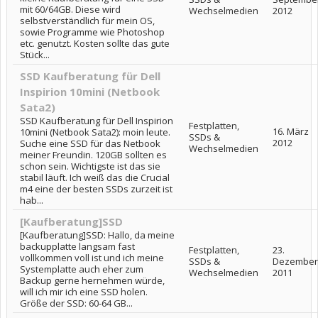
mit 60/64GB. Diese wird
Wechselmedien
2012
selbstverständlich für mein OS,
sowie Programme wie Photoshop
etc. genutzt. Kosten sollte das gute
Stück...
SSD Kaufberatung für Dell
Inspirion 10mini (Netbook
Sata2)
SSD Kaufberatung für Dell Inspirion
Festplatten,
16. März
10mini (Netbook Sata2): moin leute.
SSDs &
2012
Suche eine SSD für das Netbook
Wechselmedien
meiner Freundin. 120GB sollten es
schon sein. Wichtigste ist das sie
stabil läuft. Ich weiß das die Crucial
m4 eine der besten SSDs zurzeit ist
hab...
[Kaufberatung]SSD
[Kaufberatung]SSD: Hallo, da meine
backupplatte langsam fast
Festplatten,
23.
vollkommen voll ist und ich meine
SSDs &
Dezember
Systemplatte auch eher zum
Wechselmedien
2011
Backup gerne hernehmen würde,
will ich mir ich eine SSD holen.
Größe der SSD: 60-64 GB...