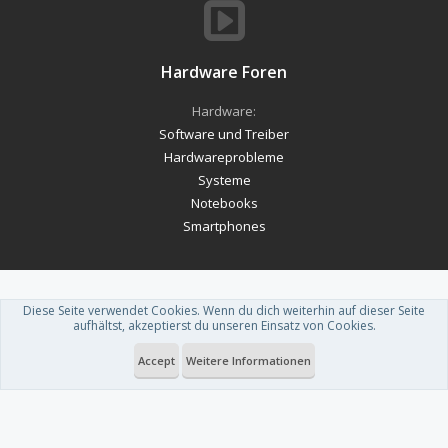
Hardware Foren
Hardware:
Software und Treiber
Hardwareprobleme
Systeme
Notebooks
Smartphones
Diese Seite verwendet Cookies. Wenn du dich weiterhin auf dieser Seite
Forum software by XenForo™
-
Deutsch von xenDach
aufhältst, akzeptierst du unseren Einsatz von Cookies.
Theme designed by
ThemeHouse
.
Accept
Weitere Informationen
Du betrachtest gerade: [Kaufberatung] SSD für mein System!