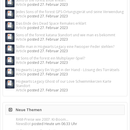
Sons of the forest Ende erklärt
Article
posted
27. Februar 2023
Jedes Sons of the forest GPS-Ortungsgerät und seine Verwendung
Article
posted
27. Februar 2023
Das Ende des Dead Space Remakes erklärt
Article
posted
27. Februar 2023
Sons of the forest katana Standort und wie man es bekommt
Article
posted
27. Februar 2023
Sollte man in Hogwarts Legacy eine Fwooper-Feder stehlen?
Article
posted
27. Februar 2023
Ist Sons of the forest ein Multiplayer-Spiel?
Article
posted
27. Februar 2023
Hogwarts Legacy Ein Vogel in der Hand - Lösung des Türrätsels
Article
posted
27. Februar 2023
Hogwarts Legacy Ghost of our Love Schwimmkerzen Karte
Standort
Article
posted
27. Februar 2023
Neue Themen
RAM-Preise wie 2007: KI-Boom...
NewsBot
posted
Heute um 06:33 Uhr