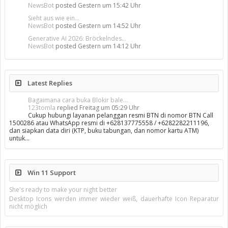
NewsBot
posted
Gestern um 15:42 Uhr
Sieht aus wie ein...
NewsBot
posted
Gestern um 14:52 Uhr
Generative AI 2026: Bröckelndes...
NewsBot
posted
Gestern um 14:12 Uhr
Latest Replies
Bagaimana cara buka Blokir bale...
123tomla
replied
Freitag um 05:29 Uhr
Cukup hubungi layanan pelanggan resmi BTN di nomor BTN Call
1500286 atau WhatsApp resmi di +628137775558 / +6282282211196,
dan siapkan data diri (KTP, buku tabungan, dan nomor kartu ATM)
untuk…
Win 11 Support
She's ready to make your night better
Desktop Icons werden immer wieder weiß, dauerhafte Icon Reparatur
nicht möglich