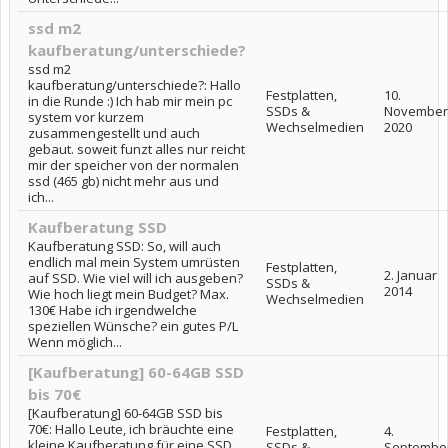
ssd m2
kaufberatung/unterschiede?
ssd m2
kaufberatung/unterschiede?: Hallo
Festplatten,
10.
in die Runde :) Ich hab mir mein pc
SSDs &
November
system vor kurzem
Wechselmedien
2020
zusammengestellt und auch
gebaut. soweit funzt alles nur reicht
mir der speicher von der normalen
ssd (465 gb) nicht mehr aus und
ich...
Kaufberatung SSD
Kaufberatung SSD: So, will auch
endlich mal mein System umrüsten
Festplatten,
2. Januar
auf SSD. Wie viel will ich ausgeben?
SSDs &
2014
Wie hoch liegt mein Budget? Max.
Wechselmedien
130€ Habe ich irgendwelche
speziellen Wünsche? ein gutes P/L
Wenn möglich...
[Kaufberatung] 60-64GB SSD
bis 70€
[Kaufberatung] 60-64GB SSD bis
70€: Hallo Leute, ich bräuchte eine
Festplatten,
4.
kleine Kaufberatung für eine SSD
SSDs &
Septembe