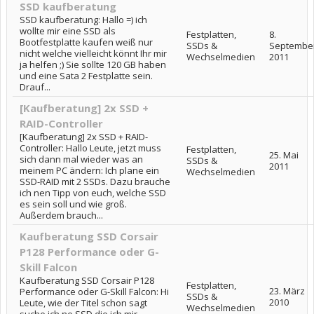
SSD kaufberatung
SSD kaufberatung: Hallo =) ich
wollte mir eine SSD als
Festplatten,
8.
Bootfestplatte kaufen weiß nur
SSDs &
Septembe
nicht welche vielleicht könnt Ihr mir
Wechselmedien
2011
ja helfen ;) Sie sollte 120 GB haben
und eine Sata 2 Festplatte sein.
Drauf...
[Kaufberatung] 2x SSD +
RAID-Controller
[Kaufberatung] 2x SSD + RAID-
Controller: Hallo Leute, jetzt muss
Festplatten,
25. Mai
sich dann mal wieder was an
SSDs &
2011
meinem PC ändern: Ich plane ein
Wechselmedien
SSD-RAID mit 2 SSDs. Dazu brauche
ich nen Tipp von euch, welche SSD
es sein soll und wie groß.
Außerdem brauch...
Kaufberatung SSD Corsair
P128 Performance oder G-
Skill Falcon
Kaufberatung SSD Corsair P128
Festplatten,
23. März
Performance oder G-Skill Falcon: Hi
SSDs &
2010
Leute, wie der Titel schon sagt
Wechselmedien