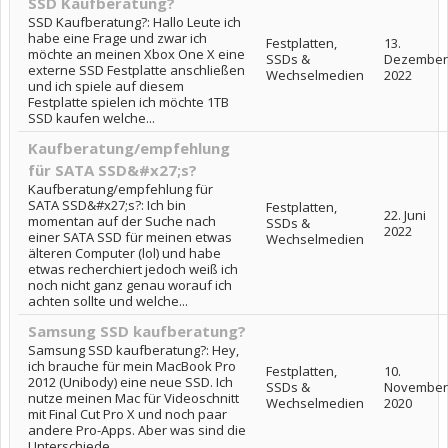
SSD Kaufberatung?
SSD Kaufberatung?: Hallo Leute ich
habe eine Frage und zwar ich
Festplatten,
13.
möchte an meinen Xbox One X eine
SSDs &
Dezember
externe SSD Festplatte anschließen
Wechselmedien
2022
und ich spiele auf diesem
Festplatte spielen ich möchte 1TB
SSD kaufen welche...
Kaufberatung/empfehlung
für SATA SSD&#x27;s?
Kaufberatung/empfehlung für
SATA SSD&#x27;s?: Ich bin
Festplatten,
22. Juni
momentan auf der Suche nach
SSDs &
2022
einer SATA SSD für meinen etwas
Wechselmedien
älteren Computer (lol) und habe
etwas recherchiert jedoch weiß ich
noch nicht ganz genau worauf ich
achten sollte und welche...
Samsung SSD kaufberatung?
Samsung SSD kaufberatung?: Hey,
ich brauche für mein MacBook Pro
Festplatten,
10.
2012 (Unibody) eine neue SSD. Ich
SSDs &
November
nutze meinen Mac für Videoschnitt
Wechselmedien
2020
mit Final Cut Pro X und noch paar
andere Pro-Apps. Aber was sind die
Unterschiede...