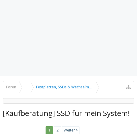
Foren
...
Festplatten, SSDs & Wechselmedien
[Kaufberatung] SSD für mein System!
1
2
Weiter >