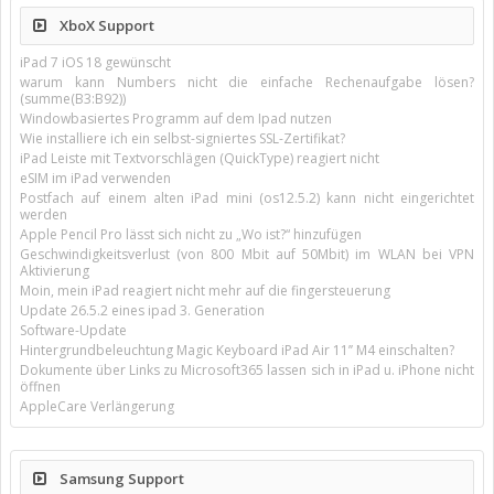
XboX Support
iPad 7 iOS 18 gewünscht
warum kann Numbers nicht die einfache Rechenaufgabe lösen?
(summe(B3:B92))
Windowbasiertes Programm auf dem Ipad nutzen
Wie installiere ich ein selbst-signiertes SSL-Zertifikat?
iPad Leiste mit Textvorschlägen (QuickType) reagiert nicht
eSIM im iPad verwenden
Postfach auf einem alten iPad mini (os12.5.2) kann nicht eingerichtet
werden
Apple Pencil Pro lässt sich nicht zu „Wo ist?“ hinzufügen
Geschwindigkeitsverlust (von 800 Mbit auf 50Mbit) im WLAN bei VPN
Aktivierung
Moin, mein iPad reagiert nicht mehr auf die fingersteuerung
Update 26.5.2 eines ipad 3. Generation
Software-Update
Hintergrundbeleuchtung Magic Keyboard iPad Air 11’’ M4 einschalten?
Dokumente über Links zu Microsoft365 lassen sich in iPad u. iPhone nicht
öffnen
AppleCare Verlängerung
Samsung Support