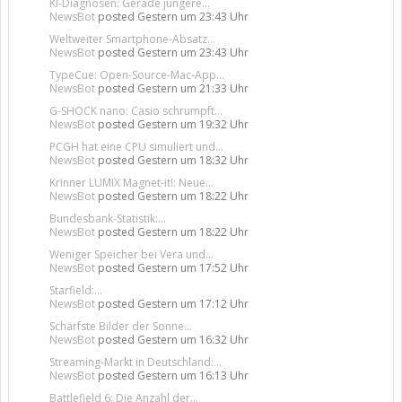
KI-Diagnosen: Gerade jüngere...
NewsBot
posted
Gestern um 23:43 Uhr
Weltweiter Smartphone-Absatz...
NewsBot
posted
Gestern um 23:43 Uhr
TypeCue: Open-Source-Mac-App...
NewsBot
posted
Gestern um 21:33 Uhr
G-SHOCK nano: Casio schrumpft...
NewsBot
posted
Gestern um 19:32 Uhr
PCGH hat eine CPU simuliert und...
NewsBot
posted
Gestern um 18:32 Uhr
Krinner LUMIX Magnet-it!: Neue...
NewsBot
posted
Gestern um 18:22 Uhr
Bundesbank-Statistik:...
NewsBot
posted
Gestern um 18:22 Uhr
Weniger Speicher bei Vera und...
NewsBot
posted
Gestern um 17:52 Uhr
Starfield:...
NewsBot
posted
Gestern um 17:12 Uhr
Schärfste Bilder der Sonne...
NewsBot
posted
Gestern um 16:32 Uhr
Streaming-Markt in Deutschland:...
NewsBot
posted
Gestern um 16:13 Uhr
Battlefield 6: Die Anzahl der...