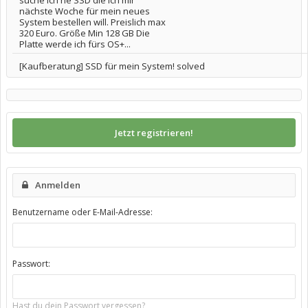
suche ich ne SSD die ich mir
nächste Woche für mein neues
System bestellen will. Preislich max
320 Euro. Größe Min 128 GB Die
Platte werde ich fürs OS+...
[Kaufberatung] SSD für mein System! solved
Jetzt registrieren!
Anmelden
Benutzername oder E-Mail-Adresse:
Passwort:
Hast du dein Passwort vergessen?