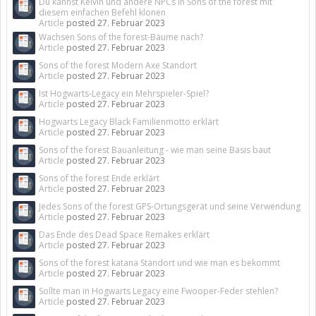
Du kannst Kelvin und andere NPCs in Sons of the forest mit
diesem einfachen Befehl klonen
Article
posted
27. Februar 2023
Wachsen Sons of the forest-Bäume nach?
Article
posted
27. Februar 2023
Sons of the forest Modern Axe Standort
Article
posted
27. Februar 2023
Ist Hogwarts-Legacy ein Mehrspieler-Spiel?
Article
posted
27. Februar 2023
Hogwarts Legacy Black Familienmotto erklärt
Article
posted
27. Februar 2023
Sons of the forest Bauanleitung - wie man seine Basis baut
Article
posted
27. Februar 2023
Sons of the forest Ende erklärt
Article
posted
27. Februar 2023
Jedes Sons of the forest GPS-Ortungsgerät und seine Verwendung
Article
posted
27. Februar 2023
Das Ende des Dead Space Remakes erklärt
Article
posted
27. Februar 2023
Sons of the forest katana Standort und wie man es bekommt
Article
posted
27. Februar 2023
Sollte man in Hogwarts Legacy eine Fwooper-Feder stehlen?
Article
posted
27. Februar 2023