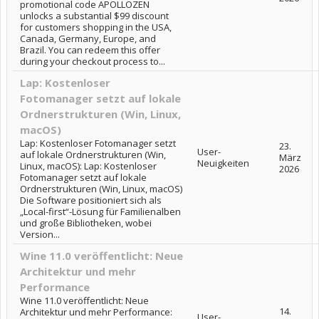
promotional code APOLLOZEN
unlocks a substantial $99 discount
for customers shopping in the USA,
Canada, Germany, Europe, and
Brazil. You can redeem this offer
during your checkout process to...
Lap: Kostenloser
Fotomanager setzt auf lokale
Ordnerstrukturen (Win, Linux,
macOS)
Lap: Kostenloser Fotomanager setzt
23.
User-
auf lokale Ordnerstrukturen (Win,
März
Neuigkeiten
Linux, macOS): Lap: Kostenloser
2026
Fotomanager setzt auf lokale
Ordnerstrukturen (Win, Linux, macOS)
Die Software positioniert sich als
„Local-first“-Lösung für Familienalben
und große Bibliotheken, wobei
Version...
Wine 11.0 veröffentlicht: Neue
Architektur und mehr
Performance
Wine 11.0 veröffentlicht: Neue
14.
Architektur und mehr Performance:
User-