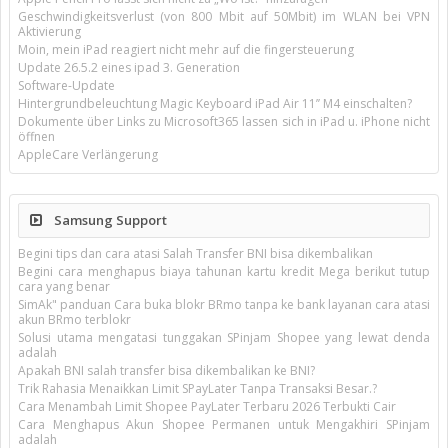
Geschwindigkeitsverlust (von 800 Mbit auf 50Mbit) im WLAN bei VPN
Aktivierung
Moin, mein iPad reagiert nicht mehr auf die fingersteuerung
Update 26.5.2 eines ipad 3. Generation
Software-Update
Hintergrundbeleuchtung Magic Keyboard iPad Air 11’’ M4 einschalten?
Dokumente über Links zu Microsoft365 lassen sich in iPad u. iPhone nicht
öffnen
AppleCare Verlängerung
Samsung Support
Begini tips dan cara atasi Salah Transfer BNI bisa dikembalikan
Begini cara menghapus biaya tahunan kartu kredit Mega berikut tutup
cara yang benar
SimAk" panduan Cara buka blokr BRmo tanpa ke bank layanan cara atasi
akun BRmo terblokr
Solusi utama mengatasi tunggakan SPinjam Shopee yang lewat denda
adalah
Apakah BNI salah transfer bisa dikembalikan ke BNI?
Trik Rahasia Menaikkan Limit SPayLater Tanpa Transaksi Besar.?
Cara Menambah Limit Shopee PayLater Terbaru 2026 Terbukti Cair
Cara Menghapus Akun Shopee Permanen untuk Mengakhiri SPinjam
adalah