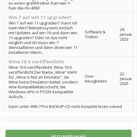
es-einen-grafiktreiber-fuer-win-7-
fuer-die-rtx-4060
Win 7 auf win 11 upgraden?
Win 7 auf win 11 upgraden?: Kann ich
mein Win7 Betriebssystem einfach
24.
Software &
mit Updates auf win 10 und dann win
Januar
Treiber
11 upgraden? Oder ist das nicht
2025
möglich und ich muss win 7
deinstallieren und dann direkt win 11
installieren Wenn...
Wine 10.0 veröffentlicht
Wine 10.0 veröffentlicht: Wine 10.0
veröffentlicht Der Name „Wine“ steht
22.
User-
für „Wine Is Not an Emulator“, da
Januar
Neuigkeiten
Wine keine Emulation bietet, sondern
2025
eine Kompatibilitätsschicht, die
Windows-APIs in POSIX-kompatible
Aufrufe...
Kann unter WIN 7 Pro BACKUP-CD nicht komplett lesen solved
Jetzt registrieren!