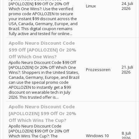
24. Juli
[APOLLOZEN] $99 Off Or 20% Off
Linux
2026
Which One Wins?: Use the verified
promo code APOLLOZEN to secure
your instant $99 discount across the
USA, Canada, Germany, Europe, and
Brazil. This digital coupon remains
fully active and tested for online...
Apollo Neuro Discount Code
$99 Off [APOLLOZEN] Or 20%
Off Which One Wins?
Apollo Neuro Discount Code $99 Off
21. Juli
[APOLLOZEN] Or 20% Off Which One
Prozessoren
2026
Wins?: Shoppers in the United States,
Canada, Germany, Europe, and Brazil
can use the special promo code
APOLLOZEN to instantly get a $99
discount on wearable tech in July
2026. This trusted offer is...
Apollo Neuro Discount Code
[APOLLOZEN] $99 Off Or 20%
Off Which Wins The Cup?
Apollo Neuro Discount Code
[APOLLOZEN] $99 Off Or 20% Off
8. Juli
Windows 10
Which Wins The Cup?: The
2026