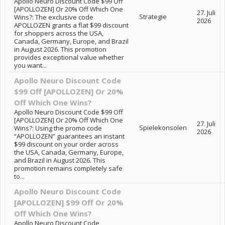
Apollo Neuro Discount Code $99 Off
[APOLLOZEN] Or 20% Off Which One
27. Juli
Strategie
Wins?: The exclusive code
2026
APOLLOZEN grants a flat $99 discount
for shoppers across the USA,
Canada, Germany, Europe, and Brazil
in August 2026. This promotion
provides exceptional value whether
you want...
Apollo Neuro Discount Code
$99 Off [APOLLOZEN] Or 20%
Off Which One Wins?
Apollo Neuro Discount Code $99 Off
[APOLLOZEN] Or 20% Off Which One
27. Juli
Spielekonsolen
Wins?: Using the promo code
2026
“APOLLOZEN” guarantees an instant
$99 discount on your order across
the USA, Canada, Germany, Europe,
and Brazil in August 2026. This
promotion remains completely safe
to...
Apollo Neuro Discount Code
[APOLLOZEN] $99 Off Or 20%
Off Which One Wins?
Apollo Neuro Discount Code