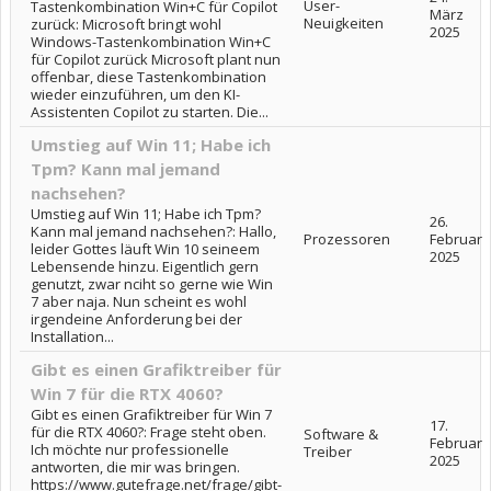
User-
Tastenkombination Win+C für Copilot
März
Neuigkeiten
zurück: Microsoft bringt wohl
2025
Windows-Tastenkombination Win+C
für Copilot zurück Microsoft plant nun
offenbar, diese Tastenkombination
wieder einzuführen, um den KI-
Assistenten Copilot zu starten. Die...
Umstieg auf Win 11; Habe ich
Tpm? Kann mal jemand
nachsehen?
Umstieg auf Win 11; Habe ich Tpm?
26.
Kann mal jemand nachsehen?: Hallo,
Prozessoren
Februar
leider Gottes läuft Win 10 seineem
2025
Lebensende hinzu. Eigentlich gern
genutzt, zwar nciht so gerne wie Win
7 aber naja. Nun scheint es wohl
irgendeine Anforderung bei der
Installation...
Gibt es einen Grafiktreiber für
Win 7 für die RTX 4060?
Gibt es einen Grafiktreiber für Win 7
17.
für die RTX 4060?: Frage steht oben.
Software &
Februar
Ich möchte nur professionelle
Treiber
2025
antworten, die mir was bringen.
https://www.gutefrage.net/frage/gibt-