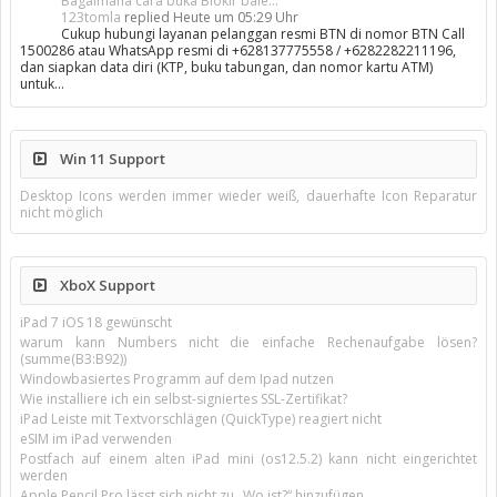
Bagaimana cara buka Blokir bale...
123tomla
replied
Heute um 05:29 Uhr
Cukup hubungi layanan pelanggan resmi BTN di nomor BTN Call
1500286 atau WhatsApp resmi di +628137775558 / +6282282211196,
dan siapkan data diri (KTP, buku tabungan, dan nomor kartu ATM)
untuk…
Win 11 Support
Desktop Icons werden immer wieder weiß, dauerhafte Icon Reparatur
nicht möglich
XboX Support
iPad 7 iOS 18 gewünscht
warum kann Numbers nicht die einfache Rechenaufgabe lösen?
(summe(B3:B92))
Windowbasiertes Programm auf dem Ipad nutzen
Wie installiere ich ein selbst-signiertes SSL-Zertifikat?
iPad Leiste mit Textvorschlägen (QuickType) reagiert nicht
eSIM im iPad verwenden
Postfach auf einem alten iPad mini (os12.5.2) kann nicht eingerichtet
werden
Apple Pencil Pro lässt sich nicht zu „Wo ist?“ hinzufügen