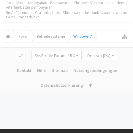
Cara Minta Keringanan Pembayaran Shopee SPinjam kena denda
keterlambatan pembayaran
SimAk" panduan Cra buka blokr BRmo tanpa ke bank layann cra atasi
akun BRmo terblokr
Foren
Betriebssysteme
Windows 7
SysProfile Forum - UI.X
Deutsch [Du]
Kontakt
Hilfe
Sitemap
Nutzungsbedingungen
Datenschutzerklärung