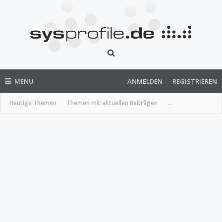
MENU
ANMELDEN
REGISTRIEREN
Heutige Themen
Themen mit aktuellen Beiträgen
...