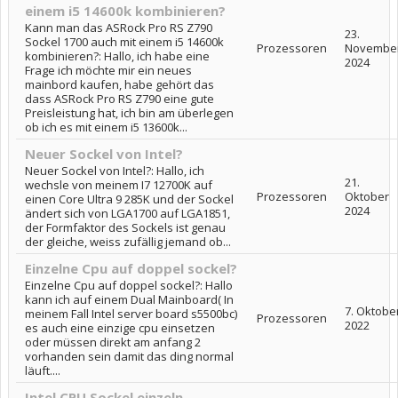
einem i5 14600k kombinieren?
Kann man das ASRock Pro RS Z790
23.
Sockel 1700 auch mit einem i5 14600k
Prozessoren
Novembe
kombinieren?: Hallo, ich habe eine
2024
Frage ich möchte mir ein neues
mainbord kaufen, habe gehört das
dass ASRock Pro RS Z790 eine gute
Preisleistung hat, ich bin am überlegen
ob ich es mit einem i5 13600k...
Neuer Sockel von Intel?
Neuer Sockel von Intel?: Hallo, ich
21.
wechsle von meinem I7 12700K auf
Prozessoren
Oktober
einen Core Ultra 9 285K und der Sockel
2024
ändert sich von LGA1700 auf LGA1851,
der Formfaktor des Sockels ist genau
der gleiche, weiss zufällig jemand ob...
Einzelne Cpu auf doppel sockel?
Einzelne Cpu auf doppel sockel?: Hallo
kann ich auf einem Dual Mainboard( In
7. Oktobe
meinem Fall Intel server board s5500bc)
Prozessoren
2022
es auch eine einzige cpu einsetzen
oder müssen direkt am anfang 2
vorhanden sein damit das ding normal
läuft....
Intel CPU Sockel einzeln