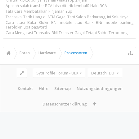
Kini Bank BCA punya layanan whatsapp 24 jam
Apakah salah transfer BCA bisa ditarik kembali? Halo BCA
Tata Cara Membatalkan Pinjaman Yup
Transaksi Tarik Uang di ATM Gagal Tapi Saldo Berkurang, Ini Solusinya
Cara atasi Buka Blokir BNi mobile atau Bank BNi mobile banking
Terblokir lupa pasword
Cara Mengatasi Transaksi BNI Transfer Gagal Tetapi Saldo Terpotong
Foren
Hardware
Prozessoren
SysProfile Forum - UI.X
Deutsch [Du]
Kontakt
Hilfe
Sitemap
Nutzungsbedingungen
Datenschutzerklärung