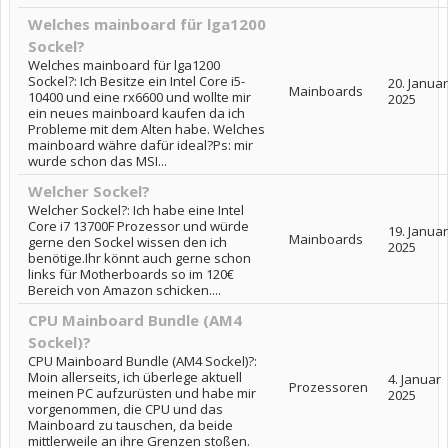
Welches mainboard für lga1200
Sockel?
Welches mainboard für lga1200
Sockel?: Ich Besitze ein Intel Core i5-
20. Januar
Mainboards
10400 und eine rx6600 und wollte mir
2025
ein neues mainboard kaufen da ich
Probleme mit dem Alten habe. Welches
mainboard währe dafür ideal?Ps: mir
wurde schon das MSI...
Welcher Sockel?
Welcher Sockel?: Ich habe eine Intel
Core i7 13700F Prozessor und würde
19. Januar
Mainboards
gerne den Sockel wissen den ich
2025
benötige.Ihr könnt auch gerne schon
links für Motherboards so im 120€
Bereich von Amazon schicken....
CPU Mainboard Bundle (AM4
Sockel)?
CPU Mainboard Bundle (AM4 Sockel)?:
Moin allerseits, ich überlege aktuell
4. Januar
Prozessoren
meinen PC aufzurüsten und habe mir
2025
vorgenommen, die CPU und das
Mainboard zu tauschen, da beide
mittlerweile an ihre Grenzen stoßen.