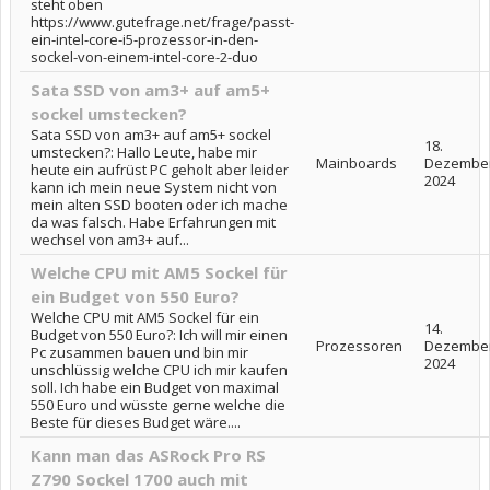
steht oben
https://www.gutefrage.net/frage/passt-
ein-intel-core-i5-prozessor-in-den-
sockel-von-einem-intel-core-2-duo
Sata SSD von am3+ auf am5+
sockel umstecken?
Sata SSD von am3+ auf am5+ sockel
18.
umstecken?: Hallo Leute, habe mir
Mainboards
Dezembe
heute ein aufrüst PC geholt aber leider
2024
kann ich mein neue System nicht von
mein alten SSD booten oder ich mache
da was falsch. Habe Erfahrungen mit
wechsel von am3+ auf...
Welche CPU mit AM5 Sockel für
ein Budget von 550 Euro?
Welche CPU mit AM5 Sockel für ein
14.
Budget von 550 Euro?: Ich will mir einen
Prozessoren
Dezembe
Pc zusammen bauen und bin mir
2024
unschlüssig welche CPU ich mir kaufen
soll. Ich habe ein Budget von maximal
550 Euro und wüsste gerne welche die
Beste für dieses Budget wäre....
Kann man das ASRock Pro RS
Z790 Sockel 1700 auch mit