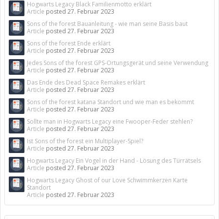
Hogwarts Legacy Black Familienmotto erklärt
Article
posted
27. Februar 2023
Sons of the forest Bauanleitung - wie man seine Basis baut
Article
posted
27. Februar 2023
Sons of the forest Ende erklärt
Article
posted
27. Februar 2023
Jedes Sons of the forest GPS-Ortungsgerät und seine Verwendung
Article
posted
27. Februar 2023
Das Ende des Dead Space Remakes erklärt
Article
posted
27. Februar 2023
Sons of the forest katana Standort und wie man es bekommt
Article
posted
27. Februar 2023
Sollte man in Hogwarts Legacy eine Fwooper-Feder stehlen?
Article
posted
27. Februar 2023
Ist Sons of the forest ein Multiplayer-Spiel?
Article
posted
27. Februar 2023
Hogwarts Legacy Ein Vogel in der Hand - Lösung des Türrätsels
Article
posted
27. Februar 2023
Hogwarts Legacy Ghost of our Love Schwimmkerzen Karte
Standort
Article
posted
27. Februar 2023