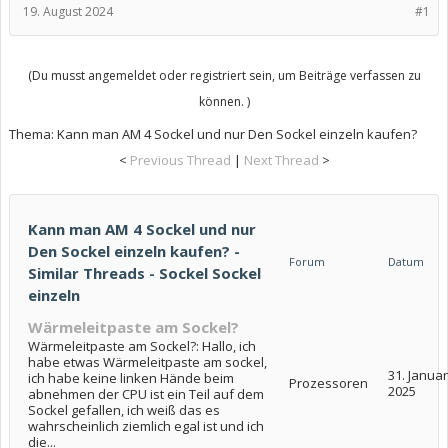
19. August 2024
#1
(Du musst angemeldet oder registriert sein, um Beiträge verfassen zu
können. )
Thema:
Kann man AM 4 Sockel und nur Den Sockel einzeln kaufen?
<
Previous Thread
|
Next Thread
>
Kann man AM 4 Sockel und nur
Den Sockel einzeln kaufen? -
Forum
Datum
Similar Threads - Sockel Sockel
einzeln
Wärmeleitpaste am Sockel?
Wärmeleitpaste am Sockel?: Hallo, ich
habe etwas Wärmeleitpaste am sockel,
31. Januar
ich habe keine linken Hände beim
Prozessoren
2025
abnehmen der CPU ist ein Teil auf dem
Sockel gefallen, ich weiß das es
wahrscheinlich ziemlich egal ist und ich
die...