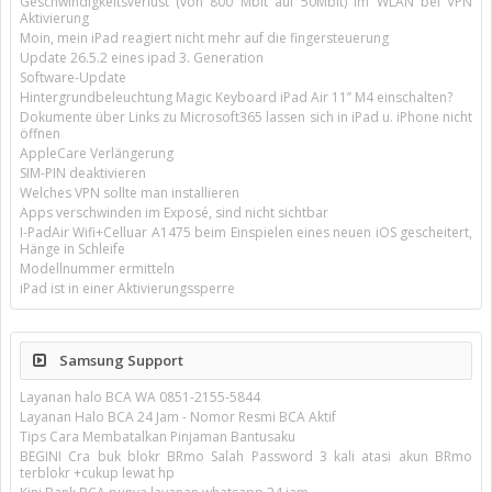
Geschwindigkeitsverlust (von 800 Mbit auf 50Mbit) im WLAN bei VPN
Aktivierung
Moin, mein iPad reagiert nicht mehr auf die fingersteuerung
Update 26.5.2 eines ipad 3. Generation
Software-Update
Hintergrundbeleuchtung Magic Keyboard iPad Air 11’’ M4 einschalten?
Dokumente über Links zu Microsoft365 lassen sich in iPad u. iPhone nicht
öffnen
AppleCare Verlängerung
SIM-PIN deaktivieren
Welches VPN sollte man installieren
Apps verschwinden im Exposé, sind nicht sichtbar
I-PadAir Wifi+Celluar A1475 beim Einspielen eines neuen iOS gescheitert,
Hänge in Schleife
Modellnummer ermitteln
iPad ist in einer Aktivierungssperre
Samsung Support
Layanan halo BCA WA 0851-2155-5844
Layanan Halo BCA 24 Jam - Nomor Resmi BCA Aktif
Tips Cara Membatalkan Pinjaman Bantusaku
BEGINI Cra buk blokr BRmo Salah Password 3 kali atasi akun BRmo
terblokr +cukup lewat hp