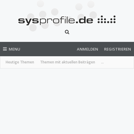
MENU
ANMELDEN
REGISTRIEREN
Heutige Themen
Themen mit aktuellen Beiträgen
...