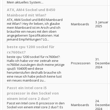
Mein aktuelles System:...
ATX, AM4 Sockel und B450
Mainboard mit Wlan?
ATX, AM4 Sockel und B450 Mainboard
3. Januar
mit Wlan?: Hey ihr lieben, ich glaube
Mainboards
2025
mein Mainboard ist im Arsch und ich
bräuchte ein neues mit den oben
angegebenen Spezifikationen. Hat
jemand Empfehlungen? LG...
beste cpu 1200 sockel für
rx7600xt?
beste cpu 1200 sockel für rx7600xt?:
31.
Hallo ich habe vor mir zeitnah eine
Prozessoren
Dezembe
rx7600xt zuzulegen doch meine jetzige
2024
cpu(i5 10400f) wird diese
herunterstufen deshalb brauche ich
eine neue ich habe jedoch keine lust
ein neues mainboard zu...
Passt ein Intel core i5
prozessor in den Sockel von
einem intel core 2 duo?
24.
Passt ein Intel core i5 prozessor in den
Mainboards
Dezembe
Sockel von einem intel core 2 duo?: Es
2024