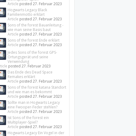
Article
posted
27. Februar 2023
Hogwarts Legacy Black
Familienmotto erklärt
Article
posted
27. Februar 2023
Sons of the forest Bauanleitung -
wie man seine Basis baut
Article
posted
27. Februar 2023
Sons of the forest Ende erklärt
Article
posted
27. Februar 2023
Jedes Sons of the forest GPS-
Ortungsgerät und seine
Verwendung
ticle
posted
27. Februar 2023
Das Ende des Dead Space
Remakes erklärt
Article
posted
27. Februar 2023
Sons of the forest katana Standort
und wie man es bekommt
Article
posted
27. Februar 2023
Sollte man in Hogwarts Legacy
eine Fwooper-Feder stehlen?
Article
posted
27. Februar 2023
Ist Sons of the forest ein
Multiplayer-Spiel?
Article
posted
27. Februar 2023
Hogwarts Legacy Ein Vogel in der