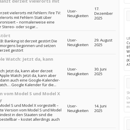
länzt derzeit vielerorts mit
17.
User-
zeit vielerorts mit Fehlern: Fire TV:
Dezember
Neuigkeiten
lerorts mit Fehlern Statt über
2025
ronisiert – normalerweise eine
 Stereo- oder sogar...
stört
U
User-
29. August
B: Banking ist derzeit gestört Die
C
Neuigkeiten
2025
r morgens begonnen und setzen
B
erzeit gestört
W
+
le Watch: Jetzt da, kann
(
A
User-
30. Juni
h: Jetzt da, kann aber derzeit
Neuigkeiten
2025
 Apple Watch: Jetzt da, kann aber
 es dann auch eine Google-Kalender-
tch.. . Google Kalender für die...
Sh
on vom Model S und Model X
D
y
w
Model S und Model X vorgestellt –
User-
14. Juni
m
tete Version vom Model S und Model
Neuigkeiten
2025
mindest in den Staaten sind die
estellbar – kostet allerdings auch