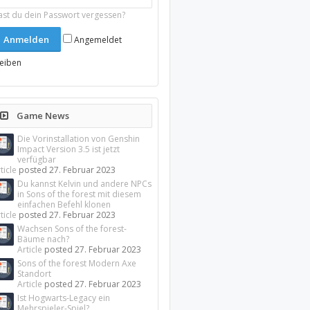
ast du dein Passwort vergessen?
Angemeldet
leiben
Game News
Die Vorinstallation von Genshin
Impact Version 3.5 ist jetzt
verfügbar
ticle
posted
27. Februar 2023
Du kannst Kelvin und andere NPCs
in Sons of the forest mit diesem
einfachen Befehl klonen
ticle
posted
27. Februar 2023
Wachsen Sons of the forest-
Bäume nach?
Article
posted
27. Februar 2023
Sons of the forest Modern Axe
Standort
Article
posted
27. Februar 2023
Ist Hogwarts-Legacy ein
Mehrspieler-Spiel?