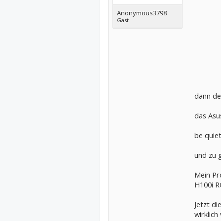
Anonymous3798
Gast
dann de
das Asu
be quie
und zu g
Mein Pr
H100i 
Jetzt di
wirklich