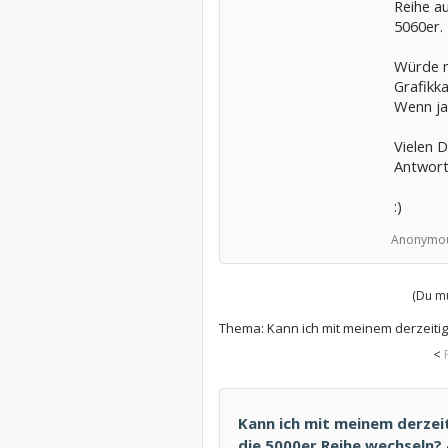
Reihe au
5060er.
Würde m
Grafikk
Wenn ja 
Vielen 
Antwort
:)
Anonymou
(Du mu
Thema:
Kann ich mit meinem derzeiti
<
Kann ich mit meinem derze
die 5000er Reihe wechseln? -