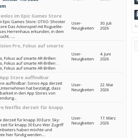
tem
enlos im Epic Games Store
im Epic Games Store: OTXO: Shooter
User-
30. Juli
Ar
ore Das Actionspiel mit Roguelite-
Neuigkeiten
2026
öses Herrenhaus erkunden, in dem
ht.. ....
ision Pro, Fokus auf smarte
User-
4. Juni
o, Fokus auf smarte AR-Brillen:
Neuigkeiten
2026
, Fokus auf smarte AR-Brillen . .
o, Fokus auf smarte AR-Brillen
 App Store auffindbar
ore auffindbar: Sonos-App derzeit
User-
22. Mai
 Unternehmen hat bestätigt, dass
Neuigkeiten
2026
gbarkeit in den App Stores von
endung...
e Netflix derzeit für knapp
User-
17. März
x derzeit für knapp 30 Euro: Sky:
Neuigkeiten
2026
rzeit für knapp 30 Euro Wer Zugriff
-Anbieters haben möchte und
te hier fündig werden....