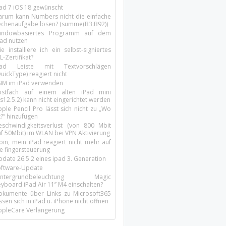
Pad 7 iOS 18 gewünscht
arum kann Numbers nicht die einfache
echenaufgabe lösen? (summe(B3:B92))
indowbasiertes Programm auf dem
pad nutzen
e installiere ich ein selbst-signiertes
L-Zertifikat?
Pad Leiste mit Textvorschlägen
uickType) reagiert nicht
SIM im iPad verwenden
ostfach auf einem alten iPad mini
s12.5.2) kann nicht eingerichtet werden
ple Pencil Pro lässt sich nicht zu „Wo
t?“ hinzufügen
eschwindigkeitsverlust (von 800 Mbit
uf 50Mbit) im WLAN bei VPN Aktivierung
oin, mein iPad reagiert nicht mehr auf
ie fingersteuerung
pdate 26.5.2 eines ipad 3. Generation
oftware-Update
intergrundbeleuchtung Magic
yboard iPad Air 11’’ M4 einschalten?
okumente über Links zu Microsoft365
ssen sich in iPad u. iPhone nicht öffnen
ppleCare Verlängerung