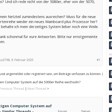
s? Und ich rede nicht von der 5080er, eher von der 5070,
ein Netzteil zumindestens ausreichen? Muss für die neue
artenreihe wieder ein neues Mainboard plus Prozessor her?
behalte ich mein derzeitiges System lieber noch eine Weile.
Dank schonmal für eure Antworten. Bitte nur ernstgemeinte
en.
Ar
s3798,
9. Februar 2025
#1
sst angemeldet oder registriert sein, um Beiträge verfassen zu können. )
gen Computer System auf die 5000er Reihe wechseln?
Previous Thread
|
Next Thread
>
itigen Computer System auf
 Similar Threads -
Forum
Datum