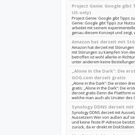
Project Genie: Google gibt 
US-only)
Project Genie: Google gibt Tipps zu
Genie: Google gibt Tipps zur Nutzu
arbeitet mit seinem experimentell
genau diesem Konzept und zeigt, w
Amazon hat derzeit mit St
Amazon hat derzeit mit Störungen
mit Störungen zu kämpfen Von de
betroffen ist wohl allerlei in Richt
unter anderem keine Bestellungen
„Alone in the Dark“: Die erst
GOG.com derzeit gratis
„Alone in the Dark“: Die ersten dr
gratis: „Alone in the Dark“: Die er
derzeit gratis Denn die Plattform v
welche man auch als Urväter des G
Synology DDNS derzeit mit
Synology DDNS derzeit mit Aussetz
Aussetzern Wer von außen auf sei
und keine feste IP-Adresse besitzt,
zurück, da er direkt im DiskStation..