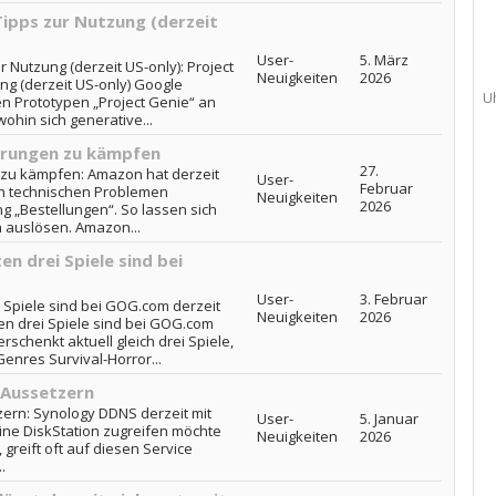
Tipps zur Nutzung (derzeit
User-
5. März
r Nutzung (derzeit US-only): Project
Neuigkeiten
2026
ng (derzeit US-only) Google
U
en Prototypen „Project Genie“ an
ohin sich generative...
örungen zu kämpfen
27.
 zu kämpfen: Amazon hat derzeit
User-
Februar
n technischen Problemen
Neuigkeiten
2026
ung „Bestellungen“. So lassen sich
 auslösen. Amazon...
en drei Spiele sind bei
User-
3. Februar
ei Spiele sind bei GOG.com derzeit
Neuigkeiten
2026
sten drei Spiele sind bei GOG.com
erschenkt aktuell gleich drei Spiele,
enres Survival-Horror...
 Aussetzern
ern: Synology DDNS derzeit mit
User-
5. Januar
ne DiskStation zugreifen möchte
Neuigkeiten
2026
 greift oft auf diesen Service
.