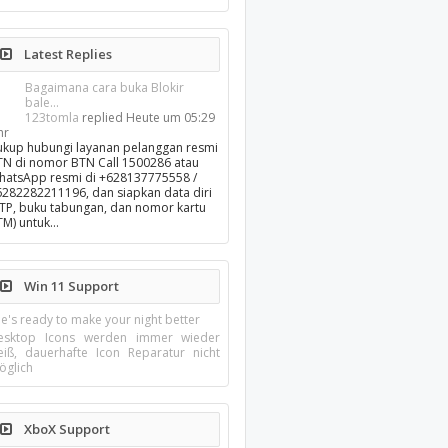
Latest Replies
Bagaimana cara buka Blokir
bale...
123tomla
replied
Heute um 05:29
hr
ukup hubungi layanan pelanggan resmi
TN di nomor BTN Call 1500286 atau
hatsApp resmi di +628137775558 /
6282282211196, dan siapkan data diri
KTP, buku tabungan, dan nomor kartu
TM) untuk…
Win 11 Support
e's ready to make your night better
esktop Icons werden immer wieder
eiß, dauerhafte Icon Reparatur nicht
öglich
XboX Support