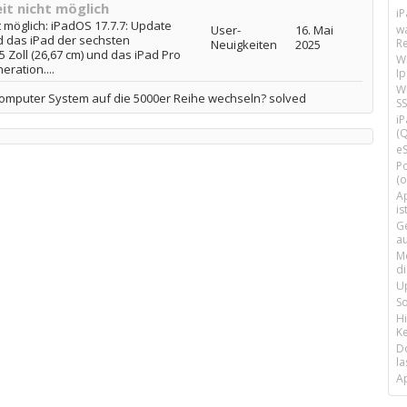
it nicht möglich
i
t möglich: iPadOS 17.7.7: Update
User-
16. Mai
w
nd das iPad der sechsten
R
Neuigkeiten
2025
 Zoll (26,67 cm) und das iPad Pro
W
eration....
I
Wi
Computer System auf die 5000er Reihe wechseln? solved
SS
i
(Q
e
P
(o
Ap
is
G
a
M
d
U
S
H
Ke
D
la
A