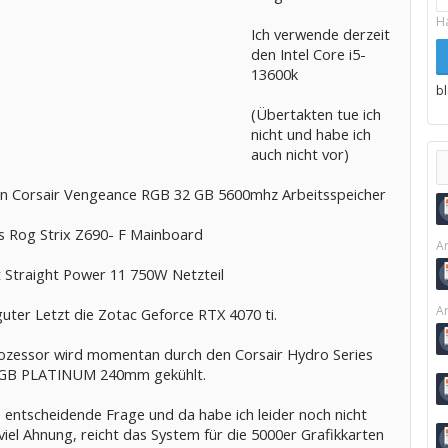
H
Ich verwende derzeit
den Intel Core i5-
13600k
b
(Übertakten tue ich
nicht und habe ich
auch nicht vor)
n Corsair Vengeance RGB 32 GB 5600mhz Arbeitsspeicher
s Rog Strix Z690- F Mainboard
Ar
t Straight Power 11 750W Netzteil
Ar
uter Letzt die Zotac Geforce RTX 4070 ti.
ozessor wird momentan durch den Corsair Hydro Series
RGB PLATINUM 240mm gekühlt.
e entscheidende Frage und da habe ich leider noch nicht
 viel Ahnung, reicht das System für die 5000er Grafikkarten