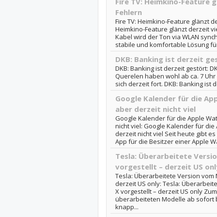
Fire TV: Heimkino-Feature g
Fehlern
Fire TV: Heimkino-Feature glänzt der
Heimkino-Feature glänzt derzeit vie
Kabel wird der Ton via WLAN synch
stabile und komfortable Lösung für
DKB: Banking ist derzeit ge
DKB: Banking ist derzeit gestört: DK
Querelen haben wohl ab ca. 7 Uh
sich derzeit fort. DKB: Banking ist d
Google Kalender für die App
aber derzeit nicht viel
Google Kalender für die Apple Watc
nicht viel: Google Kalender für die
derzeit nicht viel Seit heute gibt
App für die Besitzer einer Apple Wa
Tesla: Überarbeitete Versi
vorgestellt – derzeit US onl
Tesla: Überarbeitete Version vom 
derzeit US only: Tesla: Überarbei
X vorgestellt – derzeit US only Zu
überarbeiteten Modelle ab sofort b
knapp...