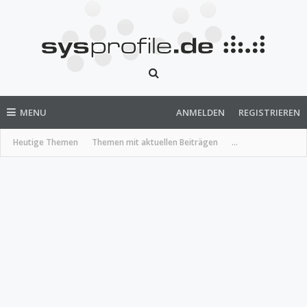
MENU
ANMELDEN
REGISTRIEREN
Heutige Themen
Themen mit aktuellen Beiträgen
...