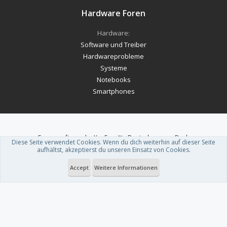
Hardware Foren
Hardware:
Software und Treiber
Hardwareprobleme
Systeme
Notebooks
Smartphones
Forum software by XenForo™
-
Deutsch von xenDach
Diese Seite verwendet Cookies. Wenn du dich weiterhin auf dieser Seite
Theme designed by
ThemeHouse
.
aufhältst, akzeptierst du unseren Einsatz von Cookies.
Accept
Weitere Informationen
Du betrachtest gerade: Jellyfin für iPhone und iPad: Download-Funktion ist
endlich da