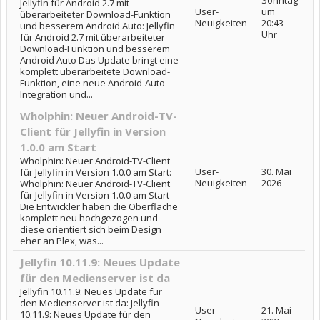
Sonntag
Jellyfin für Android 2.7 mit
User-
um
überarbeiteter Download-Funktion
Neuigkeiten
20:43
und besserem Android Auto: Jellyfin
Uhr
für Android 2.7 mit überarbeiteter
Download-Funktion und besserem
Android Auto Das Update bringt eine
komplett überarbeitete Download-
Funktion, eine neue Android-Auto-
Integration und...
Wholphin: Neuer Android-TV-
Client für Jellyfin in Version
1.0.0 am Start
Wholphin: Neuer Android-TV-Client
User-
30. Mai
für Jellyfin in Version 1.0.0 am Start:
Neuigkeiten
2026
Wholphin: Neuer Android-TV-Client
für Jellyfin in Version 1.0.0 am Start
Die Entwickler haben die Oberfläche
komplett neu hochgezogen und
diese orientiert sich beim Design
eher an Plex, was...
Jellyfin 10.11.9: Neues Update
für den Medienserver ist da
Jellyfin 10.11.9: Neues Update für
den Medienserver ist da: Jellyfin
User-
21. Mai
10.11.9: Neues Update für den