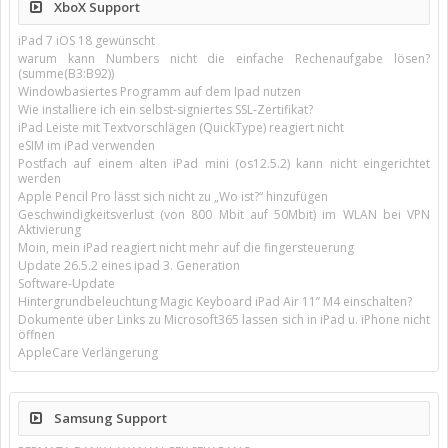
XboX Support
iPad 7 iOS 18 gewünscht
warum kann Numbers nicht die einfache Rechenaufgabe lösen?
(summe(B3:B92))
Windowbasiertes Programm auf dem Ipad nutzen
Wie installiere ich ein selbst-signiertes SSL-Zertifikat?
iPad Leiste mit Textvorschlägen (QuickType) reagiert nicht
eSIM im iPad verwenden
Postfach auf einem alten iPad mini (os12.5.2) kann nicht eingerichtet
werden
Apple Pencil Pro lässt sich nicht zu „Wo ist?“ hinzufügen
Geschwindigkeitsverlust (von 800 Mbit auf 50Mbit) im WLAN bei VPN
Aktivierung
Moin, mein iPad reagiert nicht mehr auf die fingersteuerung
Update 26.5.2 eines ipad 3. Generation
Software-Update
Hintergrundbeleuchtung Magic Keyboard iPad Air 11’’ M4 einschalten?
Dokumente über Links zu Microsoft365 lassen sich in iPad u. iPhone nicht
öffnen
AppleCare Verlängerung
Samsung Support