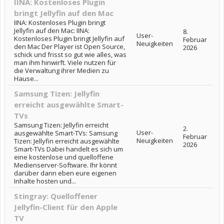
IINA: Kostenloses Plugin
bringt Jellyfin auf den Mac
IINA: Kostenloses Plugin bringt
Jellyfin auf den Mac: IINA:
8.
User-
Kostenloses Plugin bringt Jellyfin auf
Februar
Neuigkeiten
den Mac Der Player ist Open Source,
2026
schick und frisst so gut wie alles, was
man ihm hinwirft. Viele nutzen für
die Verwaltung ihrer Medien zu
Hause...
Samsung Tizen: Jellyfin
erreicht ausgewählte Smart-
TVs
Samsung Tizen: Jellyfin erreicht
2.
User-
ausgewählte Smart-TVs: Samsung
Februar
Neuigkeiten
Tizen: Jellyfin erreicht ausgewählte
2026
Smart-TVs Dabei handelt es sich um
eine kostenlose und quelloffene
Medienserver-Software. Ihr könnt
darüber dann eben eure eigenen
Inhalte hosten und...
Stingray: Quelloffener
Jellyfin-Client für den Apple
TV