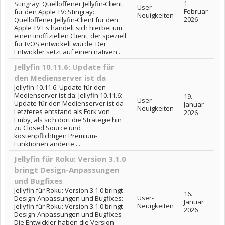
1.
Stingray: Quelloffener Jellyfin-Client
User-
Februar
für den Apple TV: Stingray:
Neuigkeiten
2026
Quelloffener Jellyfin-Client für den
Apple TV Es handelt sich hierbei um
einen inoffiziellen Client, der speziell
für tvOS entwickelt wurde. Der
Entwickler setzt auf einen nativen...
Jellyfin 10.11.6: Update für
den Medienserver ist da
Jellyfin 10.11.6: Update für den
Medienserver ist da: Jellyfin 10.11.6:
19.
User-
Update für den Medienserver ist da
Januar
Neuigkeiten
Letzteres entstand als Fork von
2026
Emby, als sich dort die Strategie hin
zu Closed Source und
kostenpflichtigen Premium-
Funktionen änderte....
Jellyfin für Roku: Version 3.1.0
bringt Design-Anpassungen
und Bugfixes
Jellyfin für Roku: Version 3.1.0 bringt
16.
User-
Design-Anpassungen und Bugfixes:
Januar
Neuigkeiten
Jellyfin für Roku: Version 3.1.0 bringt
2026
Design-Anpassungen und Bugfixes
Die Entwickler haben die Version