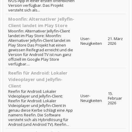
tvOS-App in einer ersten öffentlichen
Version verfügbar. Das Projekt
versteht sich als...
Moonfin: Alternativer Jellyfin-
Client landet im Play Store
Moonfin: Alternativer Jellyfin-Client
landet im Play Store: Moonfin:
User-
21. März
Alternativer Jellyfin-Client landet im
Neuigkeiten
2026
Play Store Das Projekt hat einen
gewissen Reifegrad erreicht und die
Version für Android TV ist nun ganz
offiziell im Google Play Store
verfügbar....
Reefin für Android: Lokaler
Videoplayer und Jellyfin-
Client
Reefin für Android: Lokaler
15.
User-
Videoplayer und Jellyfin-Client:
Februar
Neuigkeiten
Reefin für Android: Lokaler
2026
Videoplayer und Jellyfin-Client In
genau diese Kerbe schlägt eine App
namens Reefin. Die Software
versteht sich als Hybridlösung für
Android (und Android TV). Reefin...