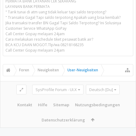
PERMATA BANK LAYANAN CEK SEKARANG
LAYANAN BANK PERMATA
" Tarik tunai di atm uang tidak keluar tapi saldo terpotong?
" Transaksi Gagal Tapi saldo terpotong Apakah uang bisa kembali?
Jika transaksi transfer BN Gagal Tapi Saldo Terpotong? Ini Solusinya
Customer Service WhatsApp GoPay
Call Center Gopay melayani 24jam
Cara melakukan reschedule tiket pesawat batik air?
BCA KCU DAAN MOGOT.Tlp/wa.08218168235
Call Center Gopay melayani 24jam
Foren
Neuigkeiten
User-Neuigkeiten
SysProfile Forum - UI.X
Deutsch [Du]
Kontakt
Hilfe
Sitemap
Nutzungsbedingungen
Datenschutzerklärung