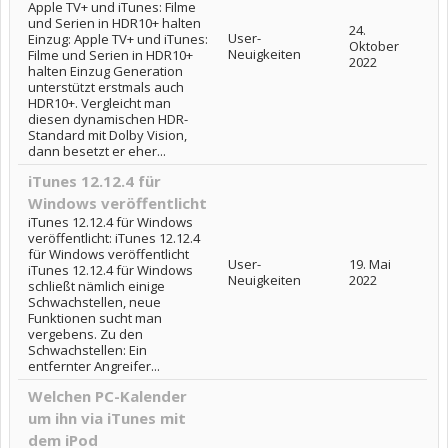
Apple TV+ und iTunes: Filme
und Serien in HDR10+ halten
24.
User-
Einzug: Apple TV+ und iTunes:
Oktober
Neuigkeiten
Filme und Serien in HDR10+
2022
halten Einzug Generation
unterstützt erstmals auch
HDR10+. Vergleicht man
diesen dynamischen HDR-
Standard mit Dolby Vision,
dann besetzt er eher...
iTunes 12.12.4 für
Windows veröffentlicht
iTunes 12.12.4 für Windows
veröffentlicht: iTunes 12.12.4
für Windows veröffentlicht
User-
19. Mai
iTunes 12.12.4 für Windows
Neuigkeiten
2022
schließt nämlich einige
Schwachstellen, neue
Funktionen sucht man
vergebens. Zu den
Schwachstellen: Ein
entfernter Angreifer...
Welchen PC-Kalender
um ihn via iTunes mit
dem iPod