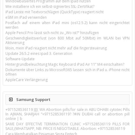
Windowbasiertes Programm auf dem Ipad nutzen
Wie installiere ich ein selbst-signiertes SSL-Zertifikat?
iPad Leiste mit Textvorschlägen (QuickType) reagiert nicht
eSIM im iPad verwenden
Postfach auf einem alten iPad mini (os12.5.2) kann nicht eingerichtet
werden
Apple Pencil Pro lässt sich nicht zu „Wo ist?“ hinzufügen
Geschwindigkeitsverlust (von 800 Mbit auf 50Mbit) im WLAN bei VPN
Aktivierung
Moin, mein iPad reagiert nicht mehr auf die fingersteuerung
Update 26.5.2 eines ipad 3. Generation
Software-Update
Hintergrundbeleuchtung Magic Keyboard iPad Air 11’’ M4 einschalten?
Dokumente über Links zu Microsoft365 lassen sich in iPad u. iPhone nicht
öffnen
AppleCare Verlängerung
Samsung Support
+971528536119 )][( WA Abortion pills for sale in ABU DHABI cytotec Pills
In AJMAN, SHARJAH ”+971528536119? ?#iN DUBAI call or abortion pill
online | b
SAME DAY EFFECTIVE TERMINATION CLINIC +971528536119 PILLS FOR
SALE,(WHATSAPP, NB: PRICE IS NEGOTIABLE. Abortion: +971528536119
Cara Membatalkan Pinjaman Singa Fintech