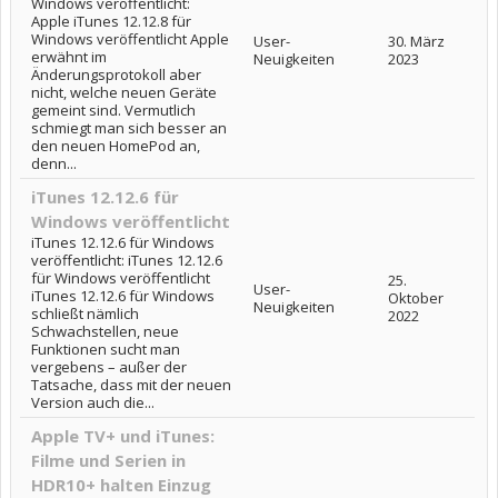
Windows veröffentlicht:
Apple iTunes 12.12.8 für
Windows veröffentlicht Apple
User-
30. März
erwähnt im
Neuigkeiten
2023
Änderungsprotokoll aber
nicht, welche neuen Geräte
gemeint sind. Vermutlich
schmiegt man sich besser an
den neuen HomePod an,
denn...
iTunes 12.12.6 für
Windows veröffentlicht
iTunes 12.12.6 für Windows
veröffentlicht: iTunes 12.12.6
für Windows veröffentlicht
25.
User-
iTunes 12.12.6 für Windows
Oktober
Neuigkeiten
schließt nämlich
2022
Schwachstellen, neue
Funktionen sucht man
vergebens – außer der
Tatsache, dass mit der neuen
Version auch die...
Apple TV+ und iTunes:
Filme und Serien in
HDR10+ halten Einzug