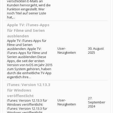
verschickten E-Mails an
Kunden hervorgeht, wird die
Funktion eingestellt. Wer
noch Titel auf seiner Liste
hat,...
Apple TV: iTunes-Apps
für Filme und Serien
ausblenden
Apple TV: iTunes-Apps für
Filme und Serien
User-
30. August
ausblenden: Apple TV:
Neuigkeiten
2025
iTunes-Apps für Filme und
Serien ausblenden Diese
Apps, die seit der ersten
Version von tvOS im Jahr 2015
zum System gehören, haben
durch die einheitliche TV-App
eigentlich ihre...
iTunes: Version 12.13.3
für Windows
veröffentlicht
27.
User-
iTunes: Version 12.13.3 für
September
Neuigkeiten
Windows veröffentlicht:
2024
iTunes: Version 12.13.3 für
Windows veröffentlicht . .