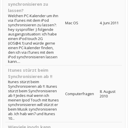
synchronisieren zu
lassen?
Welchen PC-Kalender um ihn
via iTunes mit dem iPod
Mac OS
4. Juni 2011
synchronisieren zu lassen?:
hey sysprofiler ;) folgende
ausgangssituation: ich habe
einen iPod touch 2G
(iOS@4.1) und würde gerne
einen PC-kalender finden,
den ich via iTunes mit dem
iPod synchronisieren lassen
kann....
Itunes stürzt beim
Synchronisieren ab !!
Itunes stürzt beim
Synchronisieren ab !!: Itunes
stürzt beim Synchronisieren
8. August
Computerfragen
ab !! Jedes mal wenn ich
2010
meinen Ipod Touch mit Itunes
synchronisieren will stürzt er
beim Musik synchronisieren
ab. Ich hab win7 und Itunes
10...
Wieviele ipods kann