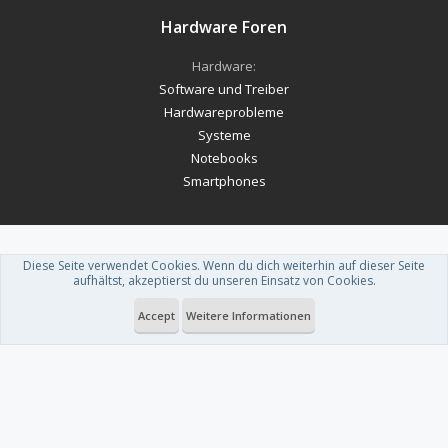
Hardware Foren
Hardware:
Software und Treiber
Hardwareprobleme
Systeme
Notebooks
Smartphones
Diese Seite verwendet Cookies. Wenn du dich weiterhin auf dieser Seite
Forum software by XenForo™
-
Deutsch von xenDach
aufhältst, akzeptierst du unseren Einsatz von Cookies.
Theme designed by
ThemeHouse
.
Accept
Weitere Informationen
Du betrachtest gerade: iTunes synchronisieren mit nicht Apple Produkten