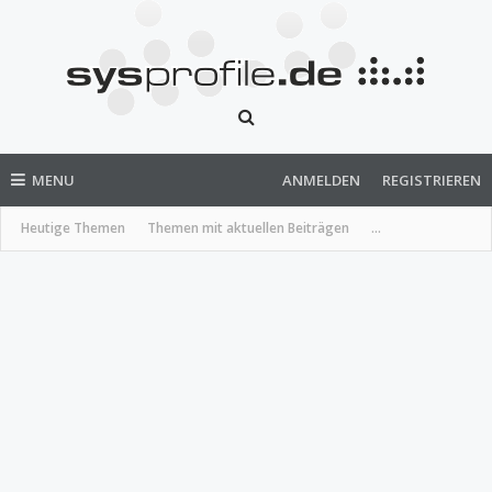
MENU
ANMELDEN
REGISTRIEREN
Heutige Themen
Themen mit aktuellen Beiträgen
...