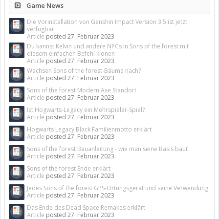
Game News
Die Vorinstallation von Genshin Impact Version 3.5 ist jetzt
verfügbar
Article
posted
27. Februar 2023
Du kannst Kelvin und andere NPCs in Sons of the forest mit
diesem einfachen Befehl klonen
Article
posted
27. Februar 2023
Wachsen Sons of the forest-Bäume nach?
Article
posted
27. Februar 2023
Sons of the forest Modern Axe Standort
Article
posted
27. Februar 2023
Ist Hogwarts-Legacy ein Mehrspieler-Spiel?
Article
posted
27. Februar 2023
Hogwarts Legacy Black Familienmotto erklärt
Article
posted
27. Februar 2023
Sons of the forest Bauanleitung - wie man seine Basis baut
Article
posted
27. Februar 2023
Sons of the forest Ende erklärt
Article
posted
27. Februar 2023
Jedes Sons of the forest GPS-Ortungsgerät und seine Verwendung
Article
posted
27. Februar 2023
Das Ende des Dead Space Remakes erklärt
Article
posted
27. Februar 2023