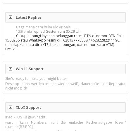
Latest Replies
Bagaimana cara buka Blokir bale...
123tomla
replied
Gestern um 05:29 Uhr
Cukup hubungi layanan pelanggan resmi BTN di nomor BTN Call
1500286 atau WhatsApp resmi di +628137775558 / +6282282211196,
dan siapkan data diri (KTP, buku tabungan, dan nomor kartu ATM)
untuk…
Win 11 Support
She's ready to make your night better
Desktop Icons werden immer wieder weiß, dauerhafte Icon Reparatur
nicht möglich
XboX Support
iPad 7 iOS 18 gewünscht
warum kann Numbers nicht die einfache Rechenaufgabe lösen?
(summe(B3:B92))