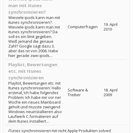
man mit itunes
synchronisieren?
Wieviele ipods kann man mit
itunes synchronisieren?:
19. April
Computerfragen
Wieviele ipods kann man mit
2010
itunes synchronisieren? Da
soll es ein limit gegeben.
Weiß jemand die genaue
Zahl? Google sagt dazu 3,
aber das ist von 2006. Habe
hier gerade zwei ipods...
Playlist, Bewertungen
etc. mit Itunes
synchronisieren
Playlist, Bewertungen etc. mit
Itunes synchronisieren: Hallo
Software &
18. April
erstmal, Ich habe folgendes
Treiber
2009
Problem: Ich habe mir vor ner
Woche ein neues Mainboard
geholt und musste zwingend
Windows neuinstallieren also
Laufwerk C formatieren auf
dem Itunes installiert...
iTunes synchronisieren mit nicht Apple Produkten solved