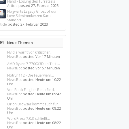
Hand - Lösung des Türrätsels
Article
posted
27. Februar 2023
Hogwarts Legacy Ghost of our
Love Schwimmkerzen Karte
Standort
ticle
posted
27. Februar 2023
Neue Themen
Nvidia warnt vor kritischer...
NewsBot
posted
Vor 17 Minuten
AMD Ryzen 7 7700X3D im Test:...
NewsBot
posted
Vor 57 Minuten
Notruf 112 - Die Feuerwehr...
NewsBot
posted
Heute um 10:22
Uhr
Von Black Flag bis Battlefield...
NewsBot
posted
Heute um 09:42
Uhr
Orion Browser kommt auch für...
NewsBot
posted
Heute um 08:22
Uhr
WordPress 7.0.3 schließt...
NewsBot
posted
Heute um 08:22
Uhr