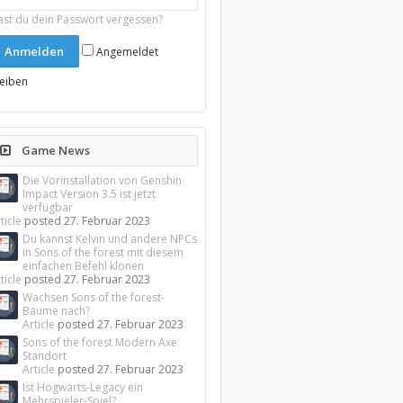
ast du dein Passwort vergessen?
Angemeldet
leiben
Game News
Die Vorinstallation von Genshin
Impact Version 3.5 ist jetzt
verfügbar
ticle
posted
27. Februar 2023
Du kannst Kelvin und andere NPCs
in Sons of the forest mit diesem
einfachen Befehl klonen
ticle
posted
27. Februar 2023
Wachsen Sons of the forest-
Bäume nach?
Article
posted
27. Februar 2023
Sons of the forest Modern Axe
Standort
Article
posted
27. Februar 2023
Ist Hogwarts-Legacy ein
Mehrspieler-Spiel?