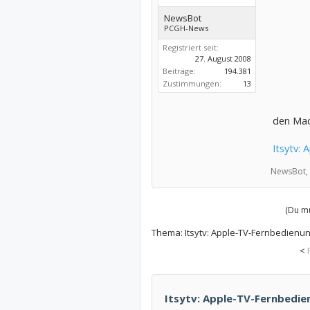
NewsBot
PCGH-News
Registriert seit:
27. August 2008
Beiträge:
194.381
Zustimmungen:
13
den Mac
Itsytv:
NewsBot,
(Du mu
Thema:
Itsytv: Apple-TV-Fernbedienu
<
Itsytv: Apple-TV-Fernbedie