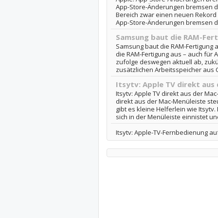
App-Store-Änderungen bremsen das
Bereich zwar einen neuen Rekord für
App-Store-Änderungen bremsen d
Samsung baut die RAM-Ferti
Samsung baut die RAM-Fertigung a
die RAM-Fertigung aus – auch für
zufolge deswegen aktuell ab, zuk
zusätzlichen Arbeitsspeicher aus C
Itsytv: Apple TV direkt aus
Itsytv: Apple TV direkt aus der Mac
direkt aus der Mac-Menüleiste st
gibt es kleine Helferlein wie Itsytv
sich in der Menüleiste einnistet und
Itsytv: Apple-TV-Fernbedienung au