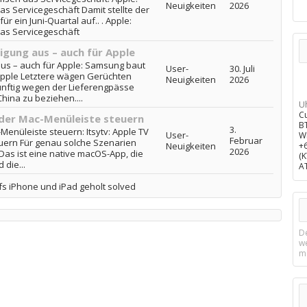
Neuigkeiten
2026
 Servicegeschäft Damit stellte der
 ein Juni-Quartal auf.. . Apple:
as Servicegeschäft
gung aus – auch für Apple
us – auch für Apple: Samsung baut
User-
30. Juli
 Apple Letztere wägen Gerüchten
Neuigkeiten
2026
ünftig wegen der Lieferengpässe
hina zu beziehen....
U
C
 der Mac-Menüleiste steuern
B
3.
-Menüleiste steuern: Itsytv: Apple TV
User-
W
Februar
euern Für genau solche Szenarien
Neuigkeiten
+
2026
. Das ist eine native macOS-App, die
(
 die...
A
fs iPhone und iPad geholt solved
D
w
m