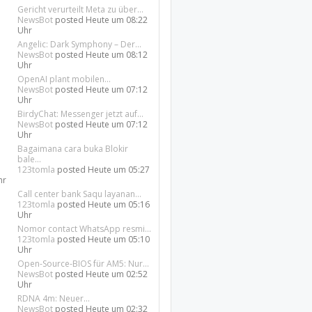
Gericht verurteilt Meta zu über...
NewsBot
posted
Heute um 08:22
Uhr
Angelic: Dark Symphony – Der...
NewsBot
posted
Heute um 08:12
Uhr
OpenAI plant mobilen...
NewsBot
posted
Heute um 07:12
Uhr
BirdyChat: Messenger jetzt auf...
NewsBot
posted
Heute um 07:12
Uhr
Bagaimana cara buka Blokir
bale...
123tomla
posted
Heute um 05:27
hr
Call center bank Saqu layanan...
123tomla
posted
Heute um 05:16
Uhr
Nomor contact WhatsApp resmi...
123tomla
posted
Heute um 05:10
Uhr
Open-Source-BIOS für AM5: Nur...
NewsBot
posted
Heute um 02:52
Uhr
RDNA 4m: Neuer...
NewsBot
posted
Heute um 02:32