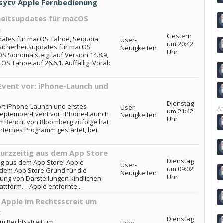
Itsytv Apple Fernbedienung
rheitsupdates für macOS
a
Gestern
pdates für macOS Tahoe, Sequoia
User-
um 20:42
 Sicherheitsupdates für macOS
Neuigkeiten
Uhr
Sonoma steigt auf Version 14.8.9,
S Tahoe auf 26.6.1. Auffällig: Vorab
vent vor: iPhone-Launch und
Dienstag
or: iPhone-Launch und erstes
User-
Ar
um 21:42
 September-Event vor: iPhone-Launch
Neuigkeiten
Uhr
m Bericht von Bloomberg zufolge hat
nternes Programm gestartet, bei
urzzeitig aus dem App Store
Dienstag
ig aus dem App Store: Apple
User-
um 09:02
 dem App Store Grund für die
Neuigkeiten
Uhr
ung von Darstellungen kindlichen
tform.. . Apple entfernte...
Apple im Rechtsstreit um
k
Dienstag
m Rechtsstreit um
User-