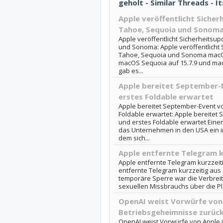
geholt - Similar Threads - 
Apple veröffentlicht Siche
Tahoe, Sequoia und Sonom
Apple veröffentlicht Sicherheitsu
und Sonoma: Apple veröffentlicht
Tahoe, Sequoia und Sonoma macOS 
macOS Sequoia auf 15.7.9 und macO
gab es...
Apple bereitet September-E
erstes Foldable erwartet
Apple bereitet September-Event v
Foldable erwartet: Apple bereitet
und erstes Foldable erwartet Eine
das Unternehmen in den USA ein i
dem sich...
Apple entfernte Telegram k
Apple entfernte Telegram kurzzeit
entfernte Telegram kurzzeitig aus
temporäre Sperre war die Verbreit
sexuellen Missbrauchs über die Plat
OpenAI weist Vorwürfe von 
Betriebsgeheimnisse zurüc
OpenAI weist Vorwürfe von Apple i