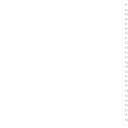
i
w
R
W
I
Wi
SS
i
(Q
e
P
(o
Ap
is
G
a
M
d
U
S
H
Ke
D
la
A