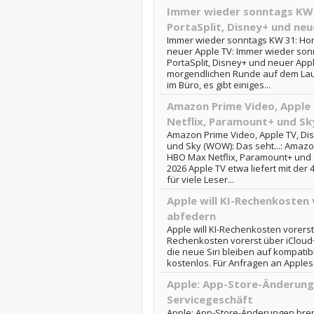
Immer wieder sonntags KW 
PortaSplit, Disney+ und neu
Immer wieder sonntags KW 31: Home
neuer Apple TV: Immer wieder son
PortaSplit, Disney+ und neuer App
morgendlichen Runde auf dem Lau
im Büro, es gibt einiges...
Amazon Prime Video, Apple
Netflix, Paramount+ und Sk
Amazon Prime Video, Apple TV, Di
und Sky (WOW): Das seht...: Amazo
HBO Max Netflix, Paramount+ und 
2026 Apple TV etwa liefert mit der 4
für viele Leser...
Apple will KI-Rechenkosten 
abfedern
Apple will KI-Rechenkosten vorerst 
Rechenkosten vorerst über iCloud+
die neue Siri bleiben auf kompati
kostenlos. Für Anfragen an Apples.
Apple: App-Store-Änderun
Servicegeschäft
Apple: App-Store-Änderungen brem