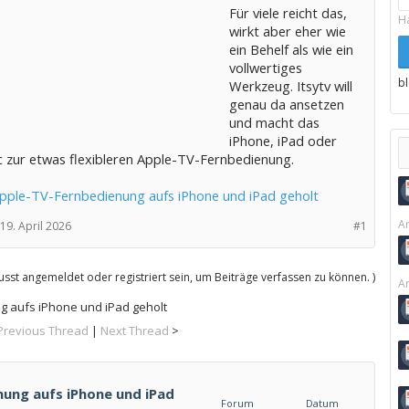
Für viele reicht das,
H
wirkt aber eher wie
ein Behelf als wie ein
vollwertiges
b
Werkzeug. Itsytv will
genau da ansetzen
und macht das
iPhone, iPad oder
 zur etwas flexibleren Apple-TV-Fernbedienung.
 Apple-TV-Fernbedienung aufs iPhone und iPad geholt
Ar
19. April 2026
#1
sst angemeldet oder registriert sein, um Beiträge verfassen zu können. )
Ar
ng aufs iPhone und iPad geholt
Previous Thread
|
Next Thread
>
nung aufs iPhone und iPad
Forum
Datum