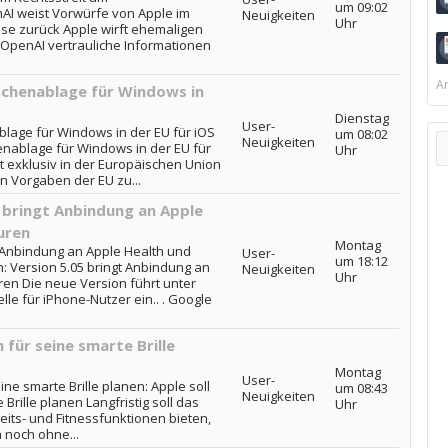
um 09:02
AI weist Vorwürfe von Apple im
Neuigkeiten
Uhr
se zurück Apple wirft ehemaligen
 OpenAI vertrauliche Informationen
Ar
ischenablage für Windows in
Dienstag
User-
blage für Windows in der EU für iOS
um 08:02
Neuigkeiten
henablage für Windows in der EU für
Uhr
st exklusiv in der Europäischen Union
n Vorgaben der EU zu...
 bringt Anbindung an Apple
uren
Montag
t Anbindung an Apple Health und
User-
um 18:12
: Version 5.05 bringt Anbindung an
Neuigkeiten
Uhr
ren Die neue Version führt unter
lle für iPhone-Nutzer ein.. . Google
 für seine smarte Brille
Montag
User-
ine smarte Brille planen: Apple soll
um 08:43
Neuigkeiten
Brille planen Langfristig soll das
Uhr
ts- und Fitnessfunktionen bieten,
 noch ohne...