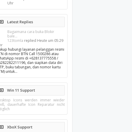
Uhr
Latest Replies
Bagaimana cara buka Blokir
bale...
123tomla
replied
Heute um 05:29
hr
ukup hubungi layanan pelanggan resmi
TN di nomor BTN Call 1500286 atau
hatsApp resmi di +628137775558 /
6282282211196, dan siapkan data diri
KTP, buku tabungan, dan nomor kartu
TM) untuk…
Win 11 Support
esktop Icons werden immer wieder
eiß, dauerhafte Icon Reparatur nicht
öglich
XboX Support