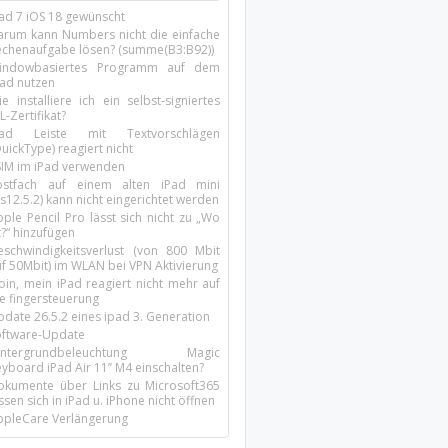
Pad 7 iOS 18 gewünscht
arum kann Numbers nicht die einfache
echenaufgabe lösen? (summe(B3:B92))
indowbasiertes Programm auf dem
pad nutzen
e installiere ich ein selbst-signiertes
L-Zertifikat?
Pad Leiste mit Textvorschlägen
uickType) reagiert nicht
SIM im iPad verwenden
ostfach auf einem alten iPad mini
s12.5.2) kann nicht eingerichtet werden
ple Pencil Pro lässt sich nicht zu „Wo
t?“ hinzufügen
eschwindigkeitsverlust (von 800 Mbit
uf 50Mbit) im WLAN bei VPN Aktivierung
oin, mein iPad reagiert nicht mehr auf
ie fingersteuerung
pdate 26.5.2 eines ipad 3. Generation
oftware-Update
intergrundbeleuchtung Magic
yboard iPad Air 11’’ M4 einschalten?
okumente über Links zu Microsoft365
ssen sich in iPad u. iPhone nicht öffnen
ppleCare Verlängerung