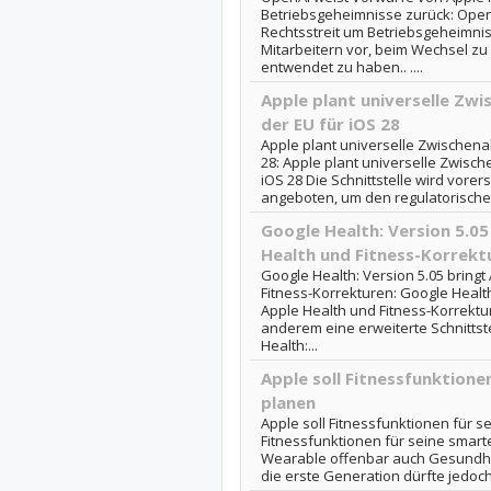
Betriebsgeheimnisse zurück: Open
Rechtsstreit um Betriebsgeheimnis
Mitarbeitern vor, beim Wechsel zu
entwendet zu haben.. ....
Apple plant universelle Zw
der EU für iOS 28
Apple plant universelle Zwischena
28: Apple plant universelle Zwisc
iOS 28 Die Schnittstelle wird vorer
angeboten, um den regulatorische
Google Health: Version 5.05
Health und Fitness-Korrekt
Google Health: Version 5.05 bring
Fitness-Korrekturen: Google Health
Apple Health und Fitness-Korrektu
anderem eine erweiterte Schnittste
Health:...
Apple soll Fitnessfunktionen
planen
Apple soll Fitnessfunktionen für se
Fitnessfunktionen für seine smarte 
Wearable offenbar auch Gesundhei
die erste Generation dürfte jedoch