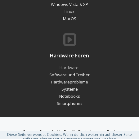
Windows Vista & XP
Linux
MacOS
Hardware Foren
Hardware:
Software und Treiber
Hardwareprobleme
Systeme
Notebooks
Smartphones
Forum software by XenForo™
-
Deutsch von xenDach
Diese Seite verwendet Cookies. Wenn du dich weiterhin auf dieser Seite
Theme designed by
ThemeHouse
.