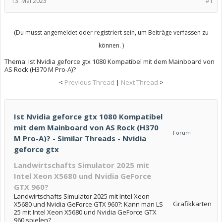
13. Mai 2023
#1
(Du musst angemeldet oder registriert sein, um Beiträge verfassen zu
können. )
Thema:
Ist Nvidia geforce gtx 1080 Kompatibel mit dem Mainboard von
AS Rock (H370 M Pro-A)?
<
Previous Thread
|
Next Thread
>
Ist Nvidia geforce gtx 1080 Kompatibel
mit dem Mainboard von AS Rock (H370
Forum
M Pro-A)? - Similar Threads - Nvidia
geforce gtx
Landwirtschafts Simulator 2025 mit
Intel Xeon X5680 und Nvidia GeForce
GTX 960?
Landwirtschafts Simulator 2025 mit Intel Xeon
Grafikkarten
X5680 und Nvidia GeForce GTX 960?: Kann man LS
25 mit Intel Xeon X5680 und Nvidia GeForce GTX
960 spielen?