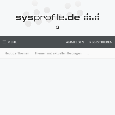
MENU
ANMELDEN
REGISTRIEREN
Heutige Themen
Themen mit aktuellen Beiträgen
...