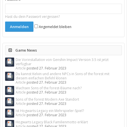
Hast du dein Passwort vergessen?
Angemeldet bleiben
Game News
Die Vorinstallation von Genshin Impact Version 3.5 ist jetzt
verfügbar
Article
posted
27. Februar 2023
Du kannst Kelvin und andere NPCs in Sons of the forest mit
diesem einfachen Befehl klonen
Article
posted
27. Februar 2023
Wachsen Sons of the forest-Bäume nach?
Article
posted
27. Februar 2023
Sons of the forest Modern Axe Standort
Article
posted
27. Februar 2023
Ist Hogwarts-Legacy ein Mehrspieler-Spiel?
Article
posted
27. Februar 2023
Hogwarts Legacy Black Familienmotto erklärt
Article
posted
27. Februar 2023