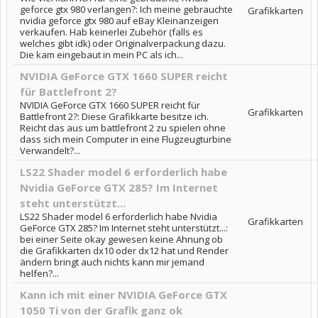
geforce gtx 980 verlangen?: Ich meine gebrauchte
Grafikkarten
nvidia geforce gtx 980 auf eBay Kleinanzeigen
verkaufen. Hab keinerlei Zubehör (falls es
welches gibt idk) oder Originalverpackung dazu.
Die kam eingebaut in mein PC als ich...
NVIDIA GeForce GTX 1660 SUPER reicht
für Battlefront 2?
NVIDIA GeForce GTX 1660 SUPER reicht für
Grafikkarten
Battlefront 2?: Diese Grafikkarte besitze ich.
Reicht das aus um battlefront 2 zu spielen ohne
dass sich mein Computer in eine Flugzeugturbine
Verwandelt?...
LS22 Shader model 6 erforderlich habe
Nvidia GeForce GTX 285? Im Internet
steht unterstützt...
LS22 Shader model 6 erforderlich habe Nvidia
Grafikkarten
GeForce GTX 285? Im Internet steht unterstützt...:
bei einer Seite okay gewesen keine Ahnung ob
die Grafikkarten dx10 oder dx12 hat und Render
ändern bringt auch nichts kann mir jemand
helfen?...
Kann ich mit einer NVIDIA GeForce GTX
1050 Ti von der Grafik ganz ok