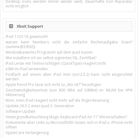
Desktop Icons werden immer wieder weiß, dauerhafte Icon Reparatur
nicht möglich
XboX Support
iPad 7 iOS 18 gewünscht
warum kann Numbers nicht die einfache Rechenaufgabe lösen?
(summe(B3:B92))
Windowbasiertes Programm auf dem Ipad nutzen
Wie installiere ich ein selbst-signiertes SSL-Zertifikat?
iPad Leiste mit Textvorschlägen (QuickType) reagiert nicht
eSIM im iPad verwenden
Postfach auf einem alten iPad mini (os12.5.2) kann nicht eingerichtet
werden
Apple Pencil Pro lässt sich nicht zu „Wo ist?“ hinzufügen
Geschwindigkeitsverlust (von 800 Mbit auf 50Mbit) im WLAN bei VPN
Aktivierung
Moin, mein iPad reagiert nicht mehr auf die fingersteuerung
Update 26.5.2 eines ipad 3. Generation
Software-Update
Hintergrundbeleuchtung Magic Keyboard iPad Air 11’’ M4 einschalten?
Dokumente über Links zu Microsoft365 lassen sich in iPad u. iPhone nicht
öffnen
AppleCare Verlängerung