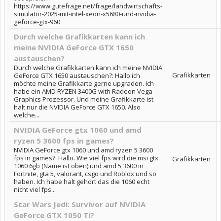
https://www.gutefrage.net/frage/landwirtschafts-
simulator-2025-mit-intel-xeon-x5680-und-nvidia-
geforce-gtx-960
Durch welche Grafikkarten kann ich
meine NVIDIA GeForce GTX 1650
austauschen?
Durch welche Grafikkarten kann ich meine NVIDIA
Grafikkarten
GeForce GTX 1650 austauschen?: Hallo ich
möchte meine Grafikkarte gerne upgraden. Ich
habe ein AMD RYZEN 3400G with Radeon Vega
Graphics Prozessor. Und meine Grafikkarte ist
halt nur die NVIDIA GeForce GTX 1650. Also
welche...
NVIDIA GeForce gtx 1060 und amd
ryzen 5 3600 fps in games?
NVIDIA GeForce gtx 1060 und amd ryzen 5 3600
fps in games?: Hallo. Wie viel fps wird die msi gtx
Grafikkarten
1060 6gb (Name ist oben) und amd 5 3600 in
Fortnite, gta 5, valorant, csgo und Roblox und so
haben. Ich habe halt gehört das die 1060 echt
nicht viel fps...
Star Wars Jedi: Survivor auf NVIDIA
GeForce GTX 1050 Ti?