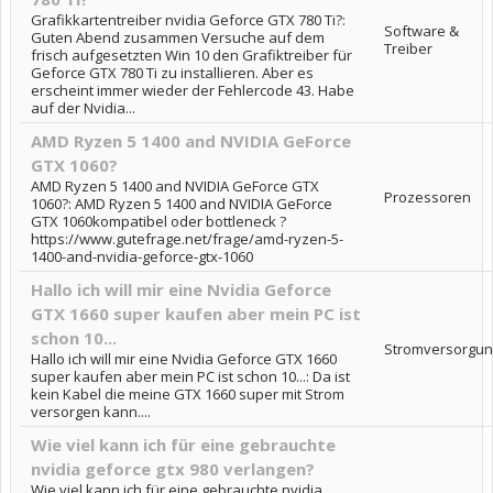
Grafikkartentreiber nvidia Geforce GTX 780 Ti?:
Software &
Guten Abend zusammen Versuche auf dem
Treiber
frisch aufgesetzten Win 10 den Grafiktreiber für
Geforce GTX 780 Ti zu installieren. Aber es
erscheint immer wieder der Fehlercode 43. Habe
auf der Nvidia...
AMD Ryzen 5 1400 and NVIDIA GeForce
GTX 1060?
AMD Ryzen 5 1400 and NVIDIA GeForce GTX
Prozessoren
1060?: AMD Ryzen 5 1400 and NVIDIA GeForce
GTX 1060kompatibel oder bottleneck ?
https://www.gutefrage.net/frage/amd-ryzen-5-
1400-and-nvidia-geforce-gtx-1060
Hallo ich will mir eine Nvidia Geforce
GTX 1660 super kaufen aber mein PC ist
schon 10...
Stromversorgun
Hallo ich will mir eine Nvidia Geforce GTX 1660
super kaufen aber mein PC ist schon 10...: Da ist
kein Kabel die meine GTX 1660 super mit Strom
versorgen kann....
Wie viel kann ich für eine gebrauchte
nvidia geforce gtx 980 verlangen?
Wie viel kann ich für eine gebrauchte nvidia