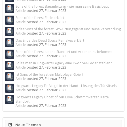
Sons of the forest Bauanleitung - wie man seine Basis baut
Article
posted
27. Februar 2023
Sons of the forest Ende erklärt
Article
posted
27. Februar 2023
Jedes Sons of the forest GPS-Ortungsgerät und seine Verwendung
Article
posted
27. Februar 2023
Das Ende des Dead Space Remakes erklärt
Article
posted
27. Februar 2023
Sons of the forest katana Standort und wie man es bekommt
Article
posted
27. Februar 2023
Sollte man in Hogwarts Legacy eine Fwooper-Feder stehlen?
Article
posted
27. Februar 2023
Ist Sons of the forest ein Multiplayer-Spiel?
Article
posted
27. Februar 2023
Hogwarts Legacy Ein Vogel in der Hand - Lösung des Türrätsels
Article
posted
27. Februar 2023
Hogwarts Legacy Ghost of our Love Schwimmkerzen Karte
Standort
Article
posted
27. Februar 2023
Neue Themen