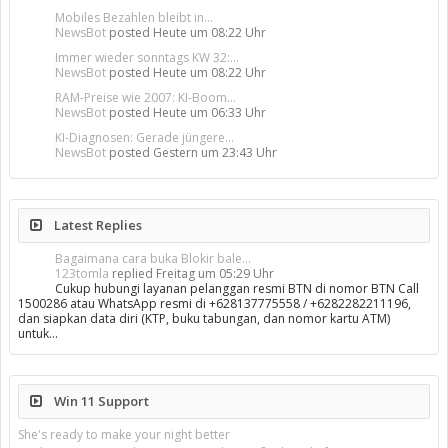
Mobiles Bezahlen bleibt in...
NewsBot
posted
Heute um 08:22 Uhr
Immer wieder sonntags KW 32:...
NewsBot
posted
Heute um 08:22 Uhr
RAM-Preise wie 2007: KI-Boom...
NewsBot
posted
Heute um 06:33 Uhr
KI-Diagnosen: Gerade jüngere...
NewsBot
posted
Gestern um 23:43 Uhr
Latest Replies
Bagaimana cara buka Blokir bale...
123tomla
replied
Freitag um 05:29 Uhr
Cukup hubungi layanan pelanggan resmi BTN di nomor BTN Call
1500286 atau WhatsApp resmi di +628137775558 / +6282282211196,
dan siapkan data diri (KTP, buku tabungan, dan nomor kartu ATM)
untuk…
Win 11 Support
She's ready to make your night better