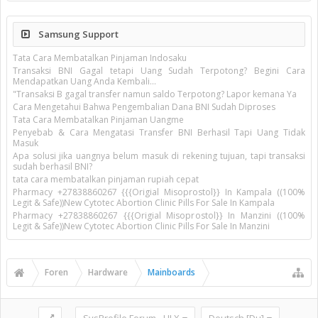
Samsung Support
Tata Cara Membatalkan Pinjaman Indosaku
Transaksi BNI Gagal tetapi Uang Sudah Terpotong? Begini Cara
Mendapatkan Uang Anda Kembali...
"Transaksi B gagal transfer namun saldo Terpotong? Lapor kemana Ya
Cara Mengetahui Bahwa Pengembalian Dana BNI Sudah Diproses
Tata Cara Membatalkan Pinjaman Uangme
Penyebab & Cara Mengatasi Transfer BNI Berhasil Tapi Uang Tidak
Masuk
Apa solusi jika uangnya belum masuk di rekening tujuan, tapi transaksi
sudah berhasil BNI?
tata cara membatalkan pinjaman rupiah cepat
Pharmacy +27838860267 {{{Origial Misoprostol}} In Kampala ((100%
Legit & Safe))New Cytotec Abortion Clinic Pills For Sale In Kampala
Pharmacy +27838860267 {{{Origial Misoprostol}} In Manzini ((100%
Legit & Safe))New Cytotec Abortion Clinic Pills For Sale In Manzini
Foren
Hardware
Mainboards
SysProfile Forum - UI.X
Deutsch [Du]