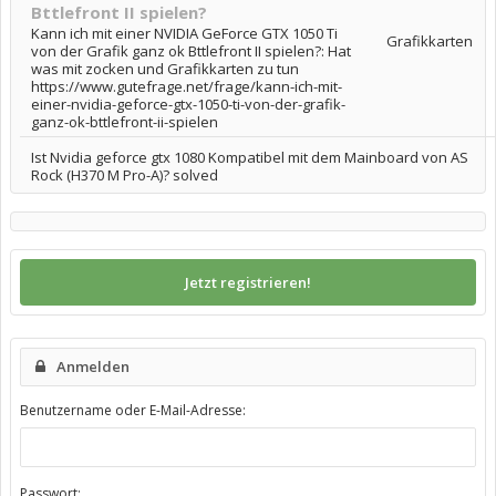
Bttlefront II spielen?
Kann ich mit einer NVIDIA GeForce GTX 1050 Ti
Grafikkarten
von der Grafik ganz ok Bttlefront II spielen?: Hat
was mit zocken und Grafikkarten zu tun
https://www.gutefrage.net/frage/kann-ich-mit-
einer-nvidia-geforce-gtx-1050-ti-von-der-grafik-
ganz-ok-bttlefront-ii-spielen
Ist Nvidia geforce gtx 1080 Kompatibel mit dem Mainboard von AS
Rock (H370 M Pro-A)? solved
Jetzt registrieren!
Anmelden
Benutzername oder E-Mail-Adresse:
Passwort: