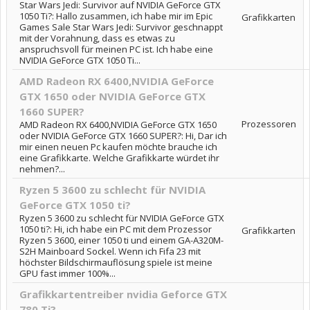
Star Wars Jedi: Survivor auf NVIDIA GeForce GTX
1050 Ti?: Hallo zusammen, ich habe mir im Epic
Grafikkarten
Games Sale Star Wars Jedi: Survivor geschnappt
mit der Vorahnung, dass es etwas zu
anspruchsvoll für meinen PC ist. Ich habe eine
NVIDIA GeForce GTX 1050 Ti...
AMD Radeon RX 6400,NVIDIA GeForce
GTX 1650 oder NVIDIA GeForce GTX
1660 SUPER?
Prozessoren
AMD Radeon RX 6400,NVIDIA GeForce GTX 1650
oder NVIDIA GeForce GTX 1660 SUPER?: Hi, Dar ich
mir einen neuen Pc kaufen möchte brauche ich
eine Grafikkarte. Welche Grafikkarte würdet ihr
nehmen?...
Ryzen 5 3600 zu schlecht für NVIDIA
GeForce GTX 1050 ti?
Ryzen 5 3600 zu schlecht für NVIDIA GeForce GTX
1050 ti?: Hi, ich habe ein PC mit dem Prozessor
Grafikkarten
Ryzen 5 3600, einer 1050 ti und einem GA-A320M-
S2H Mainboard Sockel. Wenn ich Fifa 23 mit
höchster Bildschirmauflösung spiele ist meine
GPU fast immer 100%...
Grafikkartentreiber nvidia Geforce GTX
780 Ti?