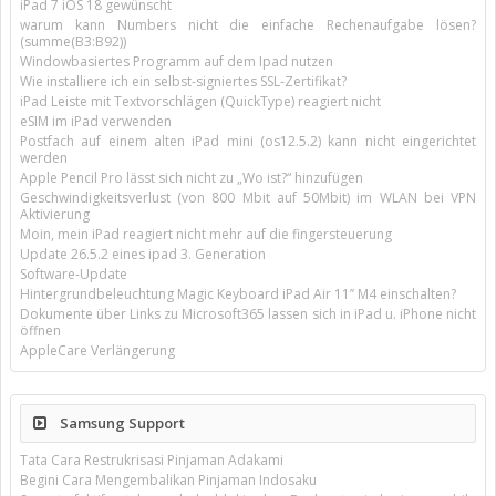
iPad 7 iOS 18 gewünscht
warum kann Numbers nicht die einfache Rechenaufgabe lösen?
(summe(B3:B92))
Windowbasiertes Programm auf dem Ipad nutzen
Wie installiere ich ein selbst-signiertes SSL-Zertifikat?
iPad Leiste mit Textvorschlägen (QuickType) reagiert nicht
eSIM im iPad verwenden
Postfach auf einem alten iPad mini (os12.5.2) kann nicht eingerichtet
werden
Apple Pencil Pro lässt sich nicht zu „Wo ist?“ hinzufügen
Geschwindigkeitsverlust (von 800 Mbit auf 50Mbit) im WLAN bei VPN
Aktivierung
Moin, mein iPad reagiert nicht mehr auf die fingersteuerung
Update 26.5.2 eines ipad 3. Generation
Software-Update
Hintergrundbeleuchtung Magic Keyboard iPad Air 11’’ M4 einschalten?
Dokumente über Links zu Microsoft365 lassen sich in iPad u. iPhone nicht
öffnen
AppleCare Verlängerung
Samsung Support
Tata Cara Restrukrisasi Pinjaman Adakami
Begini Cara Mengembalikan Pinjaman Indosaku