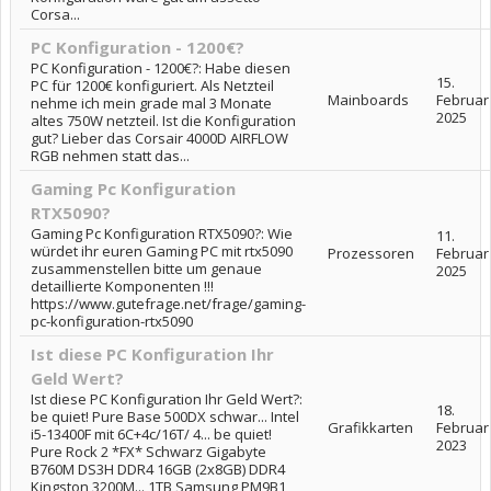
Corsa...
PC Konfiguration - 1200€?
PC Konfiguration - 1200€?: Habe diesen
15.
PC für 1200€ konfiguriert. Als Netzteil
Mainboards
Februar
nehme ich mein grade mal 3 Monate
2025
altes 750W netzteil. Ist die Konfiguration
gut? Lieber das Corsair 4000D AIRFLOW
RGB nehmen statt das...
Gaming Pc Konfiguration
RTX5090?
Gaming Pc Konfiguration RTX5090?: Wie
11.
würdet ihr euren Gaming PC mit rtx5090
Prozessoren
Februar
zusammenstellen bitte um genaue
2025
detaillierte Komponenten !!!
https://www.gutefrage.net/frage/gaming-
pc-konfiguration-rtx5090
Ist diese PC Konfiguration Ihr
Geld Wert?
Ist diese PC Konfiguration Ihr Geld Wert?:
18.
be quiet! Pure Base 500DX schwar... Intel
Grafikkarten
Februar
i5-13400F mit 6C+4c/16T/ 4... be quiet!
2023
Pure Rock 2 *FX* Schwarz Gigabyte
B760M DS3H DDR4 16GB (2x8GB) DDR4
Kingston 3200M... 1TB Samsung PM9B1