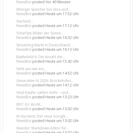
NewsBot
posted
Vor 40 Minuten
Weniger Speicher bei Vera und...
NewsBot
posted
Heute um 17:52 Uhr
Starfield:...
NewsBot
posted
Heute um 17:12 Uhr
Schärfste Bilder der Sonne...
NewsBot
posted
Heute um 16:32 Uhr
Streaming-Markt in Deutschland:...
NewsBot
posted
Heute um 16:13 Uhr
Battlefield 6: Die Anzahl der...
NewsBot
posted
Heute um 15:42 Uhr
Sieht aus wie ein...
NewsBot
posted
Heute um 14:52 Uhr
Generative AI 2026: Bröckelndes...
NewsBot
posted
Heute um 14:12 Uhr
Vinyl-Käufer zahlen mehr – und...
NewsBot
posted
Heute um 13:23 Uhr
IRIS²: EU stockt...
NewsBot
posted
Heute um 13:02 Uhr
Im Kurztest: Der neue Google...
NewsBot
posted
Heute um 13:02 Uhr
Wander: Markdown-Editor für...
NewsBot
posted
Heute um 13:02 Uhr