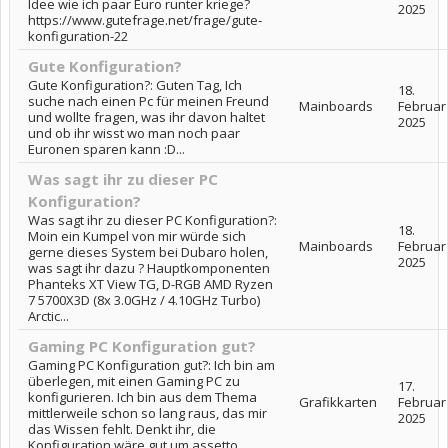
Idee wie ich paar Euro runter kriege?
2025
https://www.gutefrage.net/frage/gute-
konfiguration-22
Gute Konfiguration?
Gute Konfiguration?: Guten Tag, Ich
18.
suche nach einen Pc für meinen Freund
Mainboards
Februar
und wollte fragen, was ihr davon haltet
2025
und ob ihr wisst wo man noch paar
Euronen sparen kann :D...
Was sagt ihr zu dieser PC
Konfiguration?
Was sagt ihr zu dieser PC Konfiguration?:
18.
Moin ein Kumpel von mir würde sich
Mainboards
Februar
gerne dieses System bei Dubaro holen,
2025
was sagt ihr dazu ? Hauptkomponenten
Phanteks XT View TG, D-RGB AMD Ryzen
7 5700X3D (8x 3.0GHz / 4.10GHz Turbo)
Arctic...
Gaming PC Konfiguration gut?
Gaming PC Konfiguration gut?: Ich bin am
überlegen, mit einen Gaming PC zu
17.
konfigurieren. Ich bin aus dem Thema
Grafikkarten
Februar
mittlerweile schon so lang raus, das mir
2025
das Wissen fehlt. Denkt ihr, die
Konfiguration wäre gut um assetto