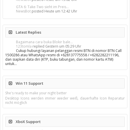
GTA 6: Take-Two sieht im Preis...
NewsBot
posted
Heute um 12:42 Uhr
Latest Replies
Bagaimana cara buka Blokir bale...
123tomla
replied
Gestern um 05:29 Uhr
Cukup hubungi layanan pelanggan resmi BTN di nomor BTN Call
1500286 atau WhatsApp resmi di +628137775558 / +6282282211196,
dan siapkan data diri (KTP, buku tabungan, dan nomor kartu ATM)
untuk…
Win 11 Support
She's ready to make your night better
Desktop Icons werden immer wieder weiß, dauerhafte Icon Reparatur
nicht möglich
XboX Support