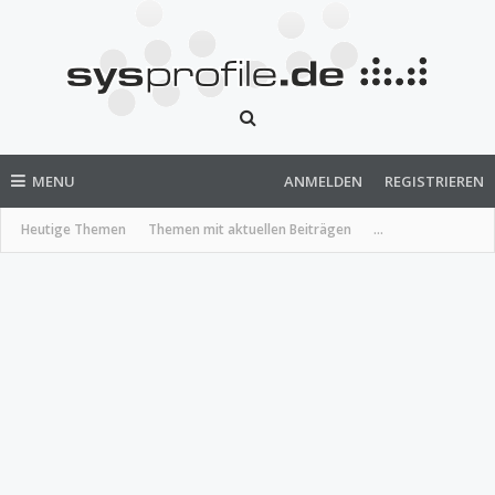
MENU
ANMELDEN
REGISTRIEREN
Heutige Themen
Themen mit aktuellen Beiträgen
...