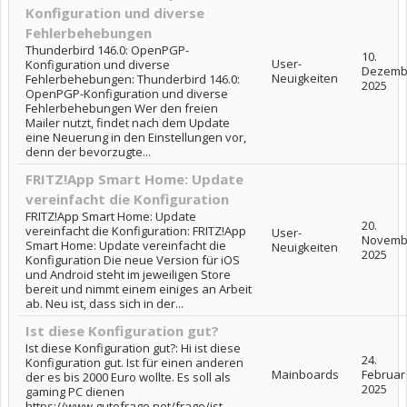
Konfiguration und diverse
Fehlerbehebungen
Thunderbird 146.0: OpenPGP-
10.
User-
Konfiguration und diverse
Dezemb
Neuigkeiten
Fehlerbehebungen: Thunderbird 146.0:
2025
OpenPGP-Konfiguration und diverse
Fehlerbehebungen Wer den freien
Mailer nutzt, findet nach dem Update
eine Neuerung in den Einstellungen vor,
denn der bevorzugte...
FRITZ!App Smart Home: Update
vereinfacht die Konfiguration
FRITZ!App Smart Home: Update
20.
vereinfacht die Konfiguration: FRITZ!App
User-
Novemb
Smart Home: Update vereinfacht die
Neuigkeiten
2025
Konfiguration Die neue Version für iOS
und Android steht im jeweiligen Store
bereit und nimmt einem einiges an Arbeit
ab. Neu ist, dass sich in der...
Ist diese Konfiguration gut?
Ist diese Konfiguration gut?: Hi ist diese
24.
Konfiguration gut. Ist für einen anderen
Mainboards
Februar
der es bis 2000 Euro wollte. Es soll als
2025
gaming PC dienen
https://www.gutefrage.net/frage/ist-