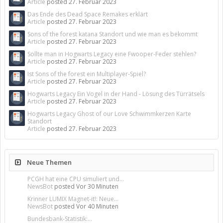
Article
posted
27. Februar 2023
Das Ende des Dead Space Remakes erklärt
Article
posted
27. Februar 2023
Sons of the forest katana Standort und wie man es bekommt
Article
posted
27. Februar 2023
Sollte man in Hogwarts Legacy eine Fwooper-Feder stehlen?
Article
posted
27. Februar 2023
Ist Sons of the forest ein Multiplayer-Spiel?
Article
posted
27. Februar 2023
Hogwarts Legacy Ein Vogel in der Hand - Lösung des Türrätsels
Article
posted
27. Februar 2023
Hogwarts Legacy Ghost of our Love Schwimmkerzen Karte
Standort
Article
posted
27. Februar 2023
Neue Themen
PCGH hat eine CPU simuliert und...
NewsBot
posted
Vor 30 Minuten
Krinner LUMIX Magnet-it!: Neue...
NewsBot
posted
Vor 40 Minuten
Bundesbank-Statistik:...