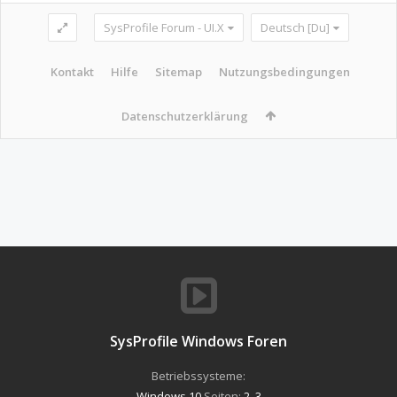
SysProfile Forum - UI.X
Deutsch [Du]
Kontakt
Hilfe
Sitemap
Nutzungsbedingungen
Datenschutzerklärung
SysProfile Windows Foren
Betriebssysteme:
Windows 10
Seiten:
2
,
3