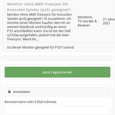
Monitor ohne AMD freesync für
Konsolen Spieler (ps5) geeignet?
Monitor ohne AMD freesync für Konsolen
Monitore,
Spieler (ps5) geeignet?: Hi zusammen, ich
21. Jan
TV-Geräte &
möchte einen Monitor kaufen den ich an
2021
Beamer
meinen MacBook und künftig an einer
PS5 anschließen kann. Da ist mir der Dell
u2720q aufgefallen, jedoch hat der kein
freesync. Meint ihr,...
Ist dieser Monitor geeignet für PS5? solved
Jetzt registrieren!
Anmelden
Benutzername oder E-Mail-Adresse: