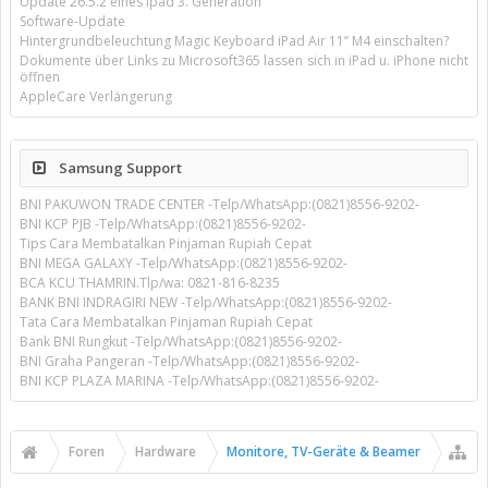
Update 26.5.2 eines ipad 3. Generation
Software-Update
Hintergrundbeleuchtung Magic Keyboard iPad Air 11’’ M4 einschalten?
Dokumente über Links zu Microsoft365 lassen sich in iPad u. iPhone nicht
öffnen
AppleCare Verlängerung
Samsung Support
BNI PAKUWON TRADE CENTER -Telp/WhatsApp:(0821)8556-9202-
BNI KCP PJB -Telp/WhatsApp:(0821)8556-9202-
Tips Cara Membatalkan Pinjaman Rupiah Cepat
BNI MEGA GALAXY -Telp/WhatsApp:(0821)8556-9202-
BCA KCU THAMRIN.Tlp/wa: 0821-816-8235
BANK BNI INDRAGIRI NEW -Telp/WhatsApp:(0821)8556-9202-
Tata Cara Membatalkan Pinjaman Rupiah Cepat
Bank BNI Rungkut -Telp/WhatsApp:(0821)8556-9202-
BNI Graha Pangeran -Telp/WhatsApp:(0821)8556-9202-
BNI KCP PLAZA MARINA -Telp/WhatsApp:(0821)8556-9202-
Foren
Hardware
Monitore, TV-Geräte & Beamer