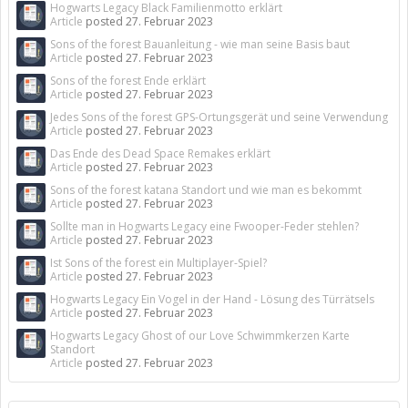
Hogwarts Legacy Black Familienmotto erklärt
Article
posted
27. Februar 2023
Sons of the forest Bauanleitung - wie man seine Basis baut
Article
posted
27. Februar 2023
Sons of the forest Ende erklärt
Article
posted
27. Februar 2023
Jedes Sons of the forest GPS-Ortungsgerät und seine Verwendung
Article
posted
27. Februar 2023
Das Ende des Dead Space Remakes erklärt
Article
posted
27. Februar 2023
Sons of the forest katana Standort und wie man es bekommt
Article
posted
27. Februar 2023
Sollte man in Hogwarts Legacy eine Fwooper-Feder stehlen?
Article
posted
27. Februar 2023
Ist Sons of the forest ein Multiplayer-Spiel?
Article
posted
27. Februar 2023
Hogwarts Legacy Ein Vogel in der Hand - Lösung des Türrätsels
Article
posted
27. Februar 2023
Hogwarts Legacy Ghost of our Love Schwimmkerzen Karte
Standort
Article
posted
27. Februar 2023