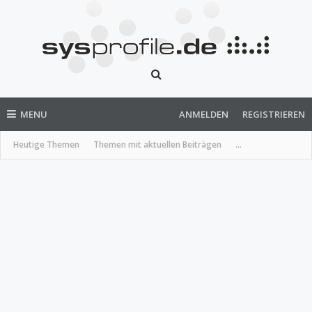
MENU
ANMELDEN
REGISTRIEREN
Heutige Themen
Themen mit aktuellen Beiträgen
...