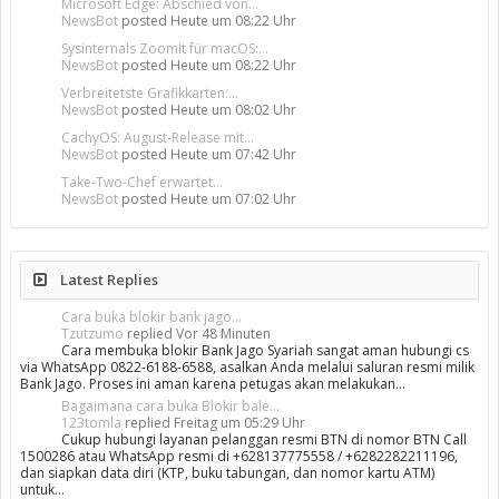
Microsoft Edge: Abschied von...
NewsBot
posted
Heute um 08:22 Uhr
Sysinternals ZoomIt für macOS:...
NewsBot
posted
Heute um 08:22 Uhr
Verbreitetste Grafikkarten:...
NewsBot
posted
Heute um 08:02 Uhr
CachyOS: August-Release mit...
NewsBot
posted
Heute um 07:42 Uhr
Take-Two-Chef erwartet...
NewsBot
posted
Heute um 07:02 Uhr
Latest Replies
Cara buka blokir bank jago...
Tzutzumo
replied
Vor 48 Minuten
Cara membuka blokir Bank Jago Syariah sangat aman hubungi cs
via WhatsApp 0822-6188-6588, asalkan Anda melalui saluran resmi milik
Bank Jago. Proses ini aman karena petugas akan melakukan…
Bagaimana cara buka Blokir bale...
123tomla
replied
Freitag um 05:29 Uhr
Cukup hubungi layanan pelanggan resmi BTN di nomor BTN Call
1500286 atau WhatsApp resmi di +628137775558 / +6282282211196,
dan siapkan data diri (KTP, buku tabungan, dan nomor kartu ATM)
untuk…