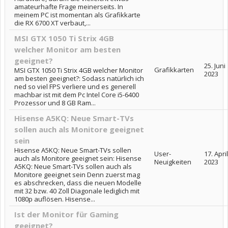
amateurhafte Frage meinerseits. In
meinem PC ist momentan als Grafikkarte
die RX 6700 XT verbaut,...
MSI GTX 1050 Ti Strix 4GB
welcher Monitor am besten
geeignet?
25. Juni
Grafikkarten
MSI GTX 1050 Ti Strix 4GB welcher Monitor
2023
am besten geeignet?: Sodass natürlich ich
ned so viel FPS verliere und es generell
machbar ist mit dem Pc Intel Core i5-6400
Prozessor und 8 GB Ram...
Hisense A5KQ: Neue Smart-TVs
sollen auch als Monitore geeignet
sein
Hisense A5KQ: Neue Smart-TVs sollen
User-
17. April
auch als Monitore geeignet sein: Hisense
Neuigkeiten
2023
A5KQ: Neue Smart-TVs sollen auch als
Monitore geeignet sein Denn zuerst mag
es abschrecken, dass die neuen Modelle
mit 32 bzw. 40 Zoll Diagonale lediglich mit
1080p auflösen. Hisense...
Ist der Monitor für Gaming
geeignet?