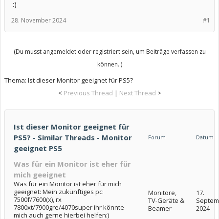
:)
28. November 2024
#1
(Du musst angemeldet oder registriert sein, um Beiträge verfassen zu
können. )
Thema:
Ist dieser Monitor geeignet für PS5?
<
Previous Thread
|
Next Thread
>
Ist dieser Monitor geeignet für
PS5? - Similar Threads - Monitor
Forum
Datum
geeignet PS5
Was für ein Monitor ist eher für
mich geeignet
Was für ein Monitor ist eher für mich
geeignet: Mein zukünftiges pc:
Monitore,
17.
7500f/7600(x), rx
TV-Geräte &
Septem
7800xt/7900gre/4070super ihr könnte
Beamer
2024
mich auch gerne hierbei helfen:)