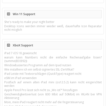
Win 11 Support
She's ready to make your night better
Desktop Icons werden immer wieder weiß, dauerhafte Icon Reparatur
nicht möglich
XboX Support
iPad 7 iOS 18 gewünscht
warum kann Numbers nicht die einfache Rechenaufgabe lösen?
(summe(B3:B92))
Windowbasiertes Programm auf dem Ipad nutzen
Wie installiere ich ein selbst-signiertes SSL-Zertifikat?
iPad Leiste mit Textvorschlägen (QuickType) reagiert nicht
eSIM im iPad verwenden
Postfach auf einem alten iPad mini (os12.5.2) kann nicht eingerichtet
werden
Apple Pencil Pro lässt sich nicht zu „Wo ist?“ hinzufügen
Geschwindigkeitsverlust (von 800 Mbit auf 50Mbit) im WLAN bei VPN
Aktivierung
Moin, mein iPad reagiert nicht mehr auf die fingersteuerung