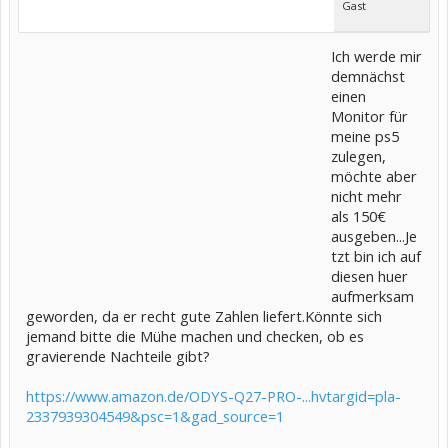
Gast
Ich werde mir
demnächst
einen
Monitor für
meine ps5
zulegen,
möchte aber
nicht mehr
als 150€
ausgeben...Je
tzt bin ich auf
diesen huer
aufmerksam
geworden, da er recht gute Zahlen liefert.Könnte sich
jemand bitte die Mühe machen und checken, ob es
gravierende Nachteile gibt?
https://www.amazon.de/ODYS-Q27-PRO-...hvtargid=pla-
2337939304549&psc=1&gad_source=1