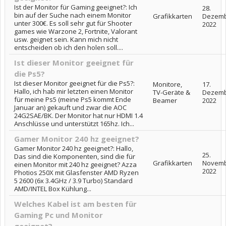
Ist der Monitor für Gaming geeignet?: Ich
28.
bin auf der Suche nach einem Monitor
Grafikkarten
Dezem
unter 300€. Es soll sehr gut für Shooter
2022
games wie Warzone 2, Fortnite, Valorant
usw. geignet sein. Kann mich nicht
entscheiden ob ich den holen soll....
Ist dieser Monitor geeignet für
die Ps5?
Ist dieser Monitor geeignet für die Ps5?:
Monitore,
17.
Hallo, ich hab mir letzten einen Monitor
TV-Geräte &
Dezem
für meine Ps5 (meine Ps5 kommt Ende
Beamer
2022
Januar an) gekauft und zwar die AOC
24G2SAE/BK. Der Monitor hat nur HDMI 1.4
Anschlüsse und unterstützt 165hz. Ich...
Gamer Monitor 240 hz geeignet?
Gamer Monitor 240 hz geeignet?: Hallo,
25.
Das sind die Komponenten, sind die für
Grafikkarten
Novem
einen Monitor mit 240 hz geeignet? Azza
2022
Photios 250X mit Glasfenster AMD Ryzen
5 2600 (6x 3.4GHz / 3.9 Turbo) Standard
AMD/INTEL Box Kühlung...
Welches Kabel ist am besten für
Gaming Pc und Monitor