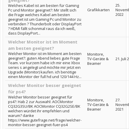
geeignet?
25.
Welches Kabel ist am besten für Gaming
Grafikkarten
Novem
Pc und Monitor geeignet?: Mir stellt sich
2022
die Frage welches Kabel am besten
geeignet ist um Gaming Pc und Monitor zu
verbinden ? Thunderbolt oder DisplayPort
? HDMI fällt schonmal raus da ich weiß,
dass DisplayPort...
Welcher Monitor ist im Moment
am besten geeignet?
Welcher Monitor ist im Moment am besten
Monitore,
geeignet?: guten Abend liebes gute Frage
TV-Geräte &
21. Juli
Team. vor kurzem habe ich mir eine Xbox
Beamer
series s angelegt und möchte mir jetzt ein
Upgrade (Monitor) kaufen. ich benötige
einen Monitor der full hd und 120/144 Hz...
Welcher Monitor besser geeignet
für ps4?
Welcher Monitor besser geeignet für
Monitore,
27.
ps4?: Hab 2 zur Auswahl: AOCMonitor
TV-Geräte &
Novem
CQ32G3SU/BK AOCMonitor CQ32G2SE/BK
Beamer
2021
welchen würdet ihr empfehlen und
warum? danke
https://www.gutefrage.net/frage/welcher-
monitor-besser-geeignet-fuer-ps4