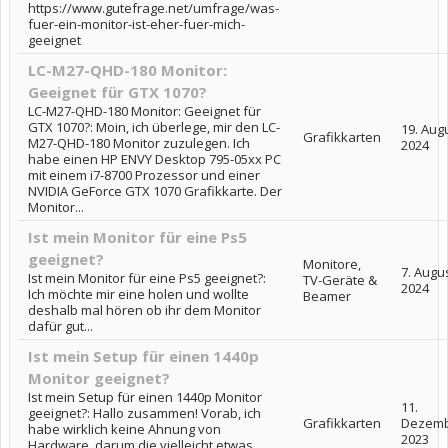
https://www.gutefrage.net/umfrage/was-
fuer-ein-monitor-ist-eher-fuer-mich-
geeignet
LC-M27-QHD-180 Monitor:
Geeignet für GTX 1070?
LC-M27-QHD-180 Monitor: Geeignet für
GTX 1070?: Moin, ich überlege, mir den LC-
19. Aug
Grafikkarten
M27-QHD-180 Monitor zuzulegen. Ich
2024
habe einen HP ENVY Desktop 795-05xx PC
mit einem i7-8700 Prozessor und einer
NVIDIA GeForce GTX 1070 Grafikkarte. Der
Monitor...
Ist mein Monitor für eine Ps5
geeignet?
Monitore,
7. Augu
Ist mein Monitor für eine Ps5 geeignet?:
TV-Geräte &
2024
Ich möchte mir eine holen und wollte
Beamer
deshalb mal hören ob ihr dem Monitor
dafür gut...
Ist mein Setup für einen 1440p
Monitor geeignet?
Ist mein Setup für einen 1440p Monitor
11.
geeignet?: Hallo zusammen! Vorab, ich
Grafikkarten
Dezem
habe wirklich keine Ahnung von
2023
Hardware, darum die vielleicht etwas