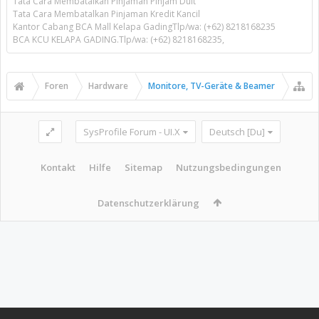
Tata Cara Membatalkan Pinjaman Pinjam Duit
Tata Cara Membatalkan Pinjaman Kredit Kancil
Kantor Cabang BCA Mall Kelapa GadingTlp/wa: (+62) 8218168235
BCA KCU KELAPA GADING.Tlp/wa: (+62) 8218168235,
Foren
Hardware
Monitore, TV-Geräte & Beamer
SysProfile Forum - UI.X
Deutsch [Du]
Kontakt
Hilfe
Sitemap
Nutzungsbedingungen
Datenschutzerklärung