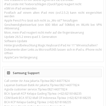
iPad Leiste mit Textvorschlägen (QuickType) reagiert nicht
eSIM im iPad verwenden
Postfach auf einem alten iPad mini (os12.5.2) kann nicht eingerichtet
werden
Apple Pencil Pro lässt sich nicht zu „Wo ist?“ hinzufügen
Geschwindigkeitsverlust (von 800 Mbit auf 50Mbit) im WLAN bei VPN
Aktivierung
Moin, mein iPad reagiert nicht mehr auf die fingersteuerung
Update 26.5.2 eines ipad 3. Generation
Software-Update
Hintergrundbeleuchtung Magic Keyboard iPad Air 11’’ M4 einschalten?
Dokumente über Links zu Microsoft365 lassen sich in iPad u. iPhone nicht
öffnen
AppleCare Verlängerung
Samsung Support
Call center Air Asia Jakarta.Tlp/wa:082144377824
Layanan bantuan Batik Air jakarta.Tlp/wa:082144377824
Agoda customer service.Tlp/wa:082144377824
BCA Syariah KCP Kelapa Gading.Tlp/wa: (+62) 8218168235
CDM Bank BCA 9732-Mall Of Indonesia.Tlp/wa: (+62) 8218168235
BCA KCP Kelapa Gading.Tlp/wa: (+62) 8218168235