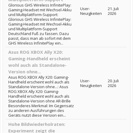
Glorious GHS Wireless InfinitePlay:
User-
21. Juli
Gaming-Headset mit Wechsel-Akku
Neuigkeiten
2026
und Multiplattform-Support:
Glorious GHS Wireless InfinitePlay:
Gaming-Headset mit Wechsel-Akku
und Multiplattform-Support
Deutschland Fuß zu fassen. Dazu
passt, dass man ab sofort mit dem
GHS Wireless InfinitePlay ein...
Asus ROG XBOX Ally X20:
Gaming-Handheld erscheint
wohl auch als Standalone-
Version ohne...
Asus ROG XBOX Ally X20: Gaming-
User-
20. Juli
Handheld erscheint wohl auch als
Neuigkeiten
2026
Standalone-Version ohne...: Asus
ROG XBOX Ally X20: Gaming-
Handheld erscheint wohl auch als
Standalone-Version ohne AR-Brille
Besonderes Merkmal: Im Gegensatz
zu anderen Ausführungen des
Geräts nutzt diese Version ein...
Hohe Bildwiederholraten:
Experiment zeigt die