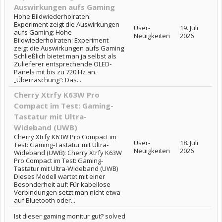
Auswirkungen aufs Gaming
Hohe Bildwiederholraten:
Experiment zeigt die Auswirkungen
User-
19. Juli
aufs Gaming: Hohe
Neuigkeiten
2026
Bildwiederholraten: Experiment
zeigt die Auswirkungen aufs Gaming
Schließlich bietet man ja selbst als
Zulieferer entsprechende OLED-
Panels mit bis zu 720 Hz an.
„Überraschung“: Das...
Cherry Xtrfy K63W Pro
Compact im Test: Gaming-
Tastatur mit Ultra-
Wideband (UWB)
Cherry Xtrfy K63W Pro Compact im
User-
18. Juli
Test: Gaming-Tastatur mit Ultra-
Neuigkeiten
2026
Wideband (UWB): Cherry Xtrfy K63W
Pro Compact im Test: Gaming-
Tastatur mit Ultra-Wideband (UWB)
Dieses Modell wartet mit einer
Besonderheit auf: Für kabellose
Verbindungen setzt man nicht etwa
auf Bluetooth oder...
Ist dieser gaming monitur gut? solved