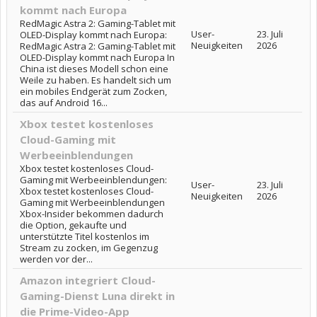
kommt nach Europa
RedMagic Astra 2: Gaming-Tablet mit
User-
23. Juli
OLED-Display kommt nach Europa:
Neuigkeiten
2026
RedMagic Astra 2: Gaming-Tablet mit
OLED-Display kommt nach Europa In
China ist dieses Modell schon eine
Weile zu haben. Es handelt sich um
ein mobiles Endgerät zum Zocken,
das auf Android 16...
Xbox testet kostenloses
Cloud-Gaming mit
Werbeeinblendungen
Xbox testet kostenloses Cloud-
Gaming mit Werbeeinblendungen:
User-
23. Juli
Xbox testet kostenloses Cloud-
Neuigkeiten
2026
Gaming mit Werbeeinblendungen
Xbox-Insider bekommen dadurch
die Option, gekaufte und
unterstützte Titel kostenlos im
Stream zu zocken, im Gegenzug
werden vor der...
Amazon integriert Cloud-
Gaming-Dienst Luna direkt in
die Prime-Video-App