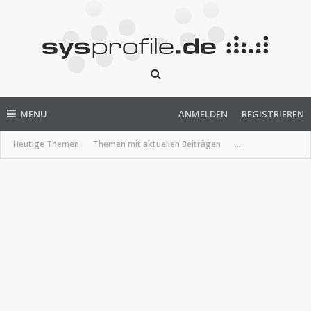
MENU
ANMELDEN
REGISTRIEREN
Heutige Themen
Themen mit aktuellen Beiträgen
...