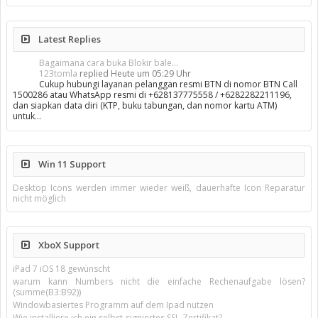
Latest Replies
Bagaimana cara buka Blokir bale...
123tomla
replied
Heute um 05:29 Uhr
Cukup hubungi layanan pelanggan resmi BTN di nomor BTN Call
1500286 atau WhatsApp resmi di +628137775558 / +6282282211196,
dan siapkan data diri (KTP, buku tabungan, dan nomor kartu ATM)
untuk…
Win 11 Support
Desktop Icons werden immer wieder weiß, dauerhafte Icon Reparatur
nicht möglich
XboX Support
iPad 7 iOS 18 gewünscht
warum kann Numbers nicht die einfache Rechenaufgabe lösen?
(summe(B3:B92))
Windowbasiertes Programm auf dem Ipad nutzen
Wie installiere ich ein selbst-signiertes SSL-Zertifikat?