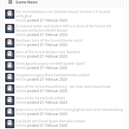
Game News
Die Vorinstallation von Genshin Impact Version 3.5 ist jetzt
verfügbar
Article
posted
27. Februar 2023
Du kannst Kelvin und andere NPCs in Sons of the forest mit
diesem einfachen Befehl klonen
Article
posted
27. Februar 2023
Wachsen Sons of the forest-Bäume nach?
Article
posted
27. Februar 2023
Sons of the forest Modern Axe Standort
Article
posted
27. Februar 2023
Ist Hogwarts-Legacy ein Mehrspieler-Spiel?
Article
posted
27. Februar 2023
Hogwarts Legacy Black Familienmotto erklärt
Article
posted
27. Februar 2023
Sons of the forest Bauanleitung - wie man seine Basis baut
Article
posted
27. Februar 2023
Sons of the forest Ende erklärt
Article
posted
27. Februar 2023
Jedes Sons of the forest GPS-Ortungsgerät und seine Verwendung
Article
posted
27. Februar 2023
Das Ende des Dead Space Remakes erklärt
Article
posted
27. Februar 2023