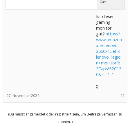
Gast
Ist dieser
gaming
monitor
gut?:
https://
www.amazon
.de/Lenovo-
2560x1...efix=
lenovo+legio
n+monitor%
2Caps%2C12
0&sr=1-1
:)
27. November 2024
#1
(Du musst angemeldet oder registriert sein, um Beiträge verfassen zu
können. )