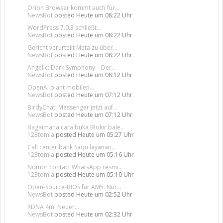
Orion Browser kommt auch für...
NewsBot
posted
Heute um 08:22 Uhr
WordPress 7.0.3 schließt...
NewsBot
posted
Heute um 08:22 Uhr
Gericht verurteilt Meta zu über...
NewsBot
posted
Heute um 08:22 Uhr
Angelic: Dark Symphony – Der...
NewsBot
posted
Heute um 08:12 Uhr
OpenAI plant mobilen...
NewsBot
posted
Heute um 07:12 Uhr
BirdyChat: Messenger jetzt auf...
NewsBot
posted
Heute um 07:12 Uhr
Bagaimana cara buka Blokir bale...
123tomla
posted
Heute um 05:27 Uhr
Call center bank Saqu layanan...
123tomla
posted
Heute um 05:16 Uhr
Nomor contact WhatsApp resmi...
123tomla
posted
Heute um 05:10 Uhr
Open-Source-BIOS für AM5: Nur...
NewsBot
posted
Heute um 02:52 Uhr
RDNA 4m: Neuer...
NewsBot
posted
Heute um 02:32 Uhr