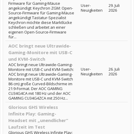
Firmware für Gaming-Mäuse
User-
29. Juli
angekündigt: Keychron ZGM: Open-
Neuigkeiten
2026
Source-Firmware für Gaming-Mäuse
angekündigt Tastatur-Spezialist
Keychron möchte diese Marktlücke
schließen und arbeitet an einer
eigenen Open-Source-Firmware
für...
AOC bringt neue Ultrawide-
Gaming-Monitore mit USB-C
und KVM-Switch
AOC bringt neue Ultrawide-Gaming-
User-
26. Juli
Monitore mit USB-C und KVM-Switch:
Neuigkeiten
2026
AOC bringt neue Ultrawide-Gaming-
Monitore mit USB-C und KVM-Switch
86 cm) große Curved-Bildschirme im
21:9-Format. Der AOC GAMING
CU34G4CA mit 180 Hz und der AOC
GAMING CU34G4ZCA mit 250 Hz...
Glorious GHS Wireless
Infinite Play: Gaming-
Headset mit „unendlicher“
Laufzeit im Test
Glorious GHS Wireless Infinite Play: