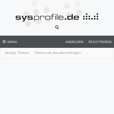
MENU
ANMELDEN
REGISTRIEREN
Heutige Themen
Themen mit aktuellen Beiträgen
...