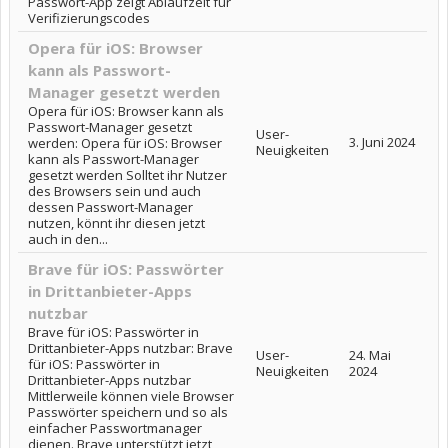
Passwort-App zeigt Ablaufzeit für
Verifizierungscodes
Opera für iOS: Browser
kann als Passwort-
Manager gesetzt werden
Opera für iOS: Browser kann als
Passwort-Manager gesetzt
User-
3. Juni 2024
werden: Opera für iOS: Browser
Neuigkeiten
kann als Passwort-Manager
gesetzt werden Solltet ihr Nutzer
des Browsers sein und auch
dessen Passwort-Manager
nutzen, könnt ihr diesen jetzt
auch in den...
Brave für iOS: Passwörter
in Drittanbieter-Apps
nutzbar
Brave für iOS: Passwörter in
Drittanbieter-Apps nutzbar: Brave
User-
24. Mai
für iOS: Passwörter in
Neuigkeiten
2024
Drittanbieter-Apps nutzbar
Mittlerweile können viele Browser
Passwörter speichern und so als
einfacher Passwortmanager
dienen. Brave unterstützt jetzt,