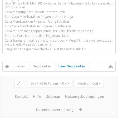
BEGINI" cra buk blkir BRmo tanpa ke bank layann cra buka- atasi akun
BRmo terblkir
Cara menutup kartu kredit PermataBank
Tips Cara Membatalkan Pinjaman Artha Niaga
Cara Membatalkan Pinjaman Uang Sahabat
Tips Cara Membatalkan Pinjaman Bantusaku
Cara mudah menghapus annual fee kartu kredit bank mega
Tutorial Cara Membatalkan Pinjaman Uatas
Cara hapus annual fee kartu kredit bank Mega? Ini caranya penutupan
kartu kredit Mega dengan benar
Langkah Pengajuan Reschedule Tiket Pesawat Batik Air
Foren
Neuigkeiten
User-Neuigkeiten
SysProfile Forum - UI.X
Deutsch [Du]
Kontakt
Hilfe
Sitemap
Nutzungsbedingungen
Datenschutzerklärung