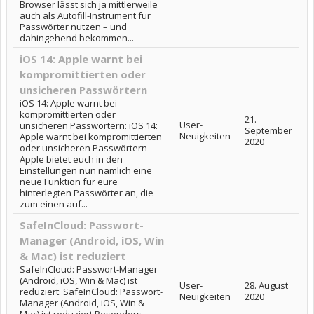
Browser lässt sich ja mittlerweile
auch als Autofill-Instrument für
Passwörter nutzen – und
dahingehend bekommen...
iOS 14: Apple warnt bei
kompromittierten oder
unsicheren Passwörtern
iOS 14: Apple warnt bei
kompromittierten oder
21.
User-
unsicheren Passwörtern: iOS 14:
September
Neuigkeiten
Apple warnt bei kompromittierten
2020
oder unsicheren Passwörtern
Apple bietet euch in den
Einstellungen nun nämlich eine
neue Funktion für eure
hinterlegten Passwörter an, die
zum einen auf...
SafeInCloud: Passwort-
Manager (Android, iOS, Win
& Mac) ist reduziert
SafeInCloud: Passwort-Manager
(Android, iOS, Win & Mac) ist
User-
28. August
reduziert: SafeInCloud: Passwort-
Neuigkeiten
2020
Manager (Android, iOS, Win &