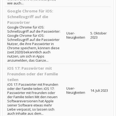
wie auch...
Google Chrome für iOS:
Schnellzugriff auf die
Passwörter
Google Chrome für iOS:
Schnellzugriff auf die Passwörter:
User-
5. Oktober
Google Chrome für iOS:
Neuigkeiten
2023
Schnellzugriff auf die Passwörter
Nutzer, die ihre Passwörter in
Chrome speichern, können diese
(seit 2020) bekanntlich auch
nutzen, um sich in Apps
anzumelden, das Ganze...
iOS 17: Passwörter mit
Freunden oder der Familie
teilen
iOS 17: Passwörter mit Freunden
User-
oder der Familie teilen: iOS 17:
14. Juli 2023
Neuigkeiten
Passwörter mit Freunden oder
der Familie teilen Mit den neuen
Softwareversionen hat Apple
seiner Software etwas mehr
Liebe verpasst, so lassen sich
auch Inhalte aus dem...