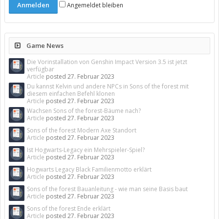
Angemeldet bleiben
Game News
Die Vorinstallation von Genshin Impact Version 3.5 ist jetzt
verfügbar
Article
posted
27. Februar 2023
Du kannst Kelvin und andere NPCs in Sons of the forest mit
diesem einfachen Befehl klonen
Article
posted
27. Februar 2023
Wachsen Sons of the forest-Bäume nach?
Article
posted
27. Februar 2023
Sons of the forest Modern Axe Standort
Article
posted
27. Februar 2023
Ist Hogwarts-Legacy ein Mehrspieler-Spiel?
Article
posted
27. Februar 2023
Hogwarts Legacy Black Familienmotto erklärt
Article
posted
27. Februar 2023
Sons of the forest Bauanleitung - wie man seine Basis baut
Article
posted
27. Februar 2023
Sons of the forest Ende erklärt
Article
posted
27. Februar 2023