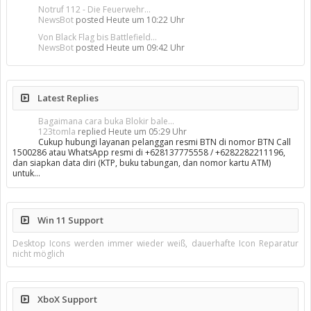
Notruf 112 - Die Feuerwehr...
NewsBot
posted
Heute um 10:22 Uhr
Von Black Flag bis Battlefield...
NewsBot
posted
Heute um 09:42 Uhr
Latest Replies
Bagaimana cara buka Blokir bale...
123tomla
replied
Heute um 05:29 Uhr
Cukup hubungi layanan pelanggan resmi BTN di nomor BTN Call
1500286 atau WhatsApp resmi di +628137775558 / +6282282211196,
dan siapkan data diri (KTP, buku tabungan, dan nomor kartu ATM)
untuk…
Win 11 Support
Desktop Icons werden immer wieder weiß, dauerhafte Icon Reparatur
nicht möglich
XboX Support