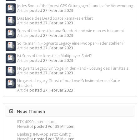
Jedes Sons of the forest GPS-Ortungsgerät und seine Verwendung
Article
posted
27. Februar 2023
Das Ende des Dead Space Remakes erklärt
Article
posted
27. Februar 2023
Sons of the forest katana Standort und wie man es bekommt
Article
posted
27. Februar 2023
Sollte man in Hogwarts Legacy eine Fwooper-Feder stehlen?
Article
posted
27. Februar 2023
Ist Sons of the forest ein Multiplayer-Spiel?
Article
posted
27. Februar 2023
Hogwarts Legacy Ein Vogel in der Hand - Lösung des Türrätsels
Article
posted
27. Februar 2023
Hogwarts Legacy Ghost of our Love Schwimmkerzen Karte
Standort
Article
posted
27. Februar 2023
Neue Themen
RTX 4090 unter Linux:...
NewsBot
posted
Vor 38 Minuten
Banking: ING-App setzt künftig...
NewsBot
posted
Vor 38 Minuten