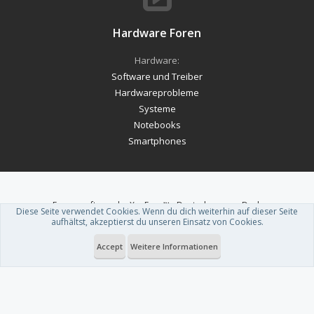
Hardware Foren
Hardware:
Software und Treiber
Hardwareprobleme
Systeme
Notebooks
Smartphones
Forum software by XenForo™
-
Deutsch von xenDach
Diese Seite verwendet Cookies. Wenn du dich weiterhin auf dieser Seite
Theme designed by
ThemeHouse
.
aufhältst, akzeptierst du unseren Einsatz von Cookies.
Accept
Weitere Informationen
Du betrachtest gerade: iOS & Passwörter: Logins direkt in andere Apps
schieben