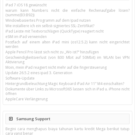
iPad 7 iOS 18 gewünscht
warum kann Numbers nicht die einfache Rechenaufgabe lösen?
(summe(B3:B92))
Windowbasiertes Programm auf dem Ipad nutzen
Wie installiere ich ein selbst-signiertes SSL-Zertifikat?
iPad Leiste mit Textvorschlägen (QuickType) reagiert nicht
eSIM im iPad verwenden
Postfach auf einem alten iPad mini (os12.5.2) kann nicht eingerichtet
werden
Apple Pencil Pro lässt sich nicht zu „Wo ist?“ hinzufügen
Geschwindigkeitsverlust (von 800 Mbit auf 50Mbit) im WLAN bei VPN
Aktivierung
Moin, mein iPad reagiert nicht mehr auf die fingersteuerung
Update 26.5.2 eines ipad 3. Generation
Software-Update
Hintergrundbeleuchtung Magic Keyboard iPad Air 11’’ M4 einschalten?
Dokumente über Links zu Microsoft365 lassen sich in iPad u. iPhone nicht
öffnen
AppleCare Verlängerung
Samsung Support
Begini cara menghapus biaya tahunan kartu kredit Mega berikut tutup
cara yang benar