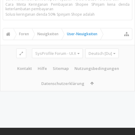
Cara Minta Keringanan Pembayaran Shopee SPinjam kena denda
keterlambatan pembayaran
Solusi keringanan denda 50% Spinjam Shope adalah
Foren
Neuigkeiten
User-Neuigkeiten
SysProfile Forum - UI.X
Deutsch [Du]
Kontakt
Hilfe
Sitemap
Nutzungsbedingungen
Datenschutzerklärung