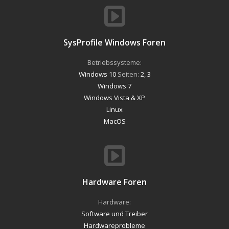
SysProfile Windows Foren
Betriebssysteme:
Windows 10
Seiten:
2
,
3
Windows 7
Windows Vista & XP
Linux
MacOS
Hardware Foren
Hardware:
Software und Treiber
Hardwareprobleme