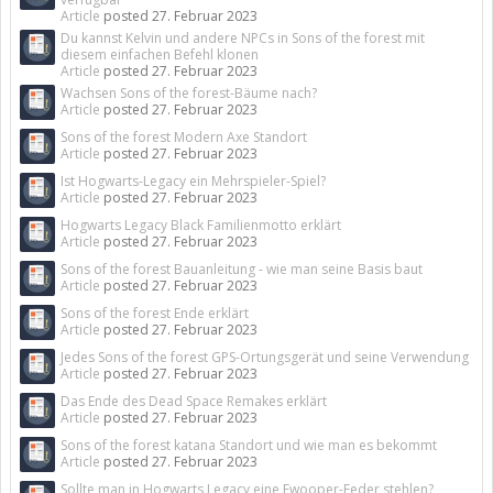
Article
posted
27. Februar 2023
Du kannst Kelvin und andere NPCs in Sons of the forest mit
diesem einfachen Befehl klonen
Article
posted
27. Februar 2023
Wachsen Sons of the forest-Bäume nach?
Article
posted
27. Februar 2023
Sons of the forest Modern Axe Standort
Article
posted
27. Februar 2023
Ist Hogwarts-Legacy ein Mehrspieler-Spiel?
Article
posted
27. Februar 2023
Hogwarts Legacy Black Familienmotto erklärt
Article
posted
27. Februar 2023
Sons of the forest Bauanleitung - wie man seine Basis baut
Article
posted
27. Februar 2023
Sons of the forest Ende erklärt
Article
posted
27. Februar 2023
Jedes Sons of the forest GPS-Ortungsgerät und seine Verwendung
Article
posted
27. Februar 2023
Das Ende des Dead Space Remakes erklärt
Article
posted
27. Februar 2023
Sons of the forest katana Standort und wie man es bekommt
Article
posted
27. Februar 2023
Sollte man in Hogwarts Legacy eine Fwooper-Feder stehlen?