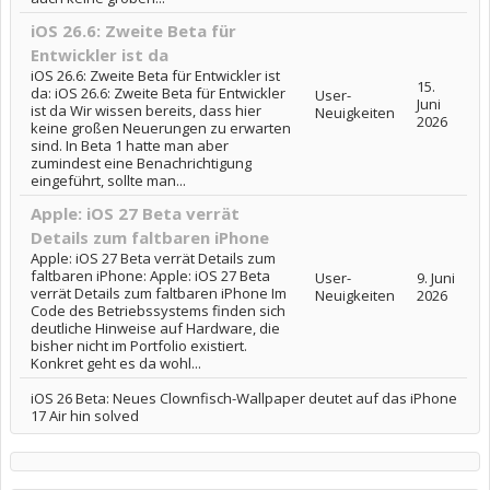
iOS 26.6: Zweite Beta für
Entwickler ist da
iOS 26.6: Zweite Beta für Entwickler ist
15.
da: iOS 26.6: Zweite Beta für Entwickler
User-
Juni
ist da Wir wissen bereits, dass hier
Neuigkeiten
2026
keine großen Neuerungen zu erwarten
sind. In Beta 1 hatte man aber
zumindest eine Benachrichtigung
eingeführt, sollte man...
Apple: iOS 27 Beta verrät
Details zum faltbaren iPhone
Apple: iOS 27 Beta verrät Details zum
faltbaren iPhone: Apple: iOS 27 Beta
User-
9. Juni
verrät Details zum faltbaren iPhone Im
Neuigkeiten
2026
Code des Betriebssystems finden sich
deutliche Hinweise auf Hardware, die
bisher nicht im Portfolio existiert.
Konkret geht es da wohl...
iOS 26 Beta: Neues Clownfisch-Wallpaper deutet auf das iPhone
17 Air hin solved