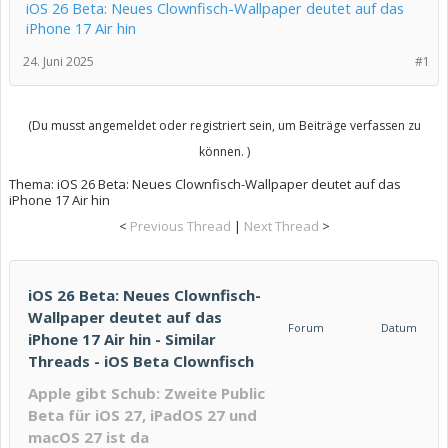
iOS 26 Beta: Neues Clownfisch-Wallpaper deutet auf das
iPhone 17 Air hin
24. Juni 2025
#1
(Du musst angemeldet oder registriert sein, um Beiträge verfassen zu
können. )
Thema:
iOS 26 Beta: Neues Clownfisch-Wallpaper deutet auf das
iPhone 17 Air hin
<
Previous Thread
|
Next Thread
>
iOS 26 Beta: Neues Clownfisch-
Wallpaper deutet auf das
Forum
Datum
iPhone 17 Air hin - Similar
Threads - iOS Beta Clownfisch
Apple gibt Schub: Zweite Public
Beta für iOS 27, iPadOS 27 und
macOS 27 ist da