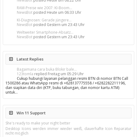
NewsBot
posted
Heute um 08:22 Uhr
RAM-Preise wie 2007: KI-Boom...
NewsBot
posted
Heute um 06:33 Uhr
KI-Diagnosen: Gerade jüngere...
NewsBot
posted
Gestern um 23:43 Uhr
Weltweiter Smartphone-Absatz...
NewsBot
posted
Gestern um 23:43 Uhr
Latest Replies
Bagaimana cara buka Blokir bale...
123tomla
replied
Freitag um 05:29 Uhr
Cukup hubungi layanan pelanggan resmi BTN di nomor BTN Call
1500286 atau WhatsApp resmi di +628137775558 / +6282282211196,
dan siapkan data diri (KTP, buku tabungan, dan nomor kartu ATM)
untuk…
Win 11 Support
She's ready to make your night better
Desktop Icons werden immer wieder weiß, dauerhafte Icon Reparatur
nicht möglich