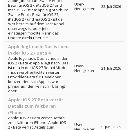
Apple gibt Schub: Zweite Public
User-
Beta für iOS 27, iPadOS 27 und
22. Juli 2026
Neuigkeiten
macOS 27 ist da: Apple gibt Schub:
Zweite Public Beta für iOS 27,
iPadOS 27 und macOS 27 ist da
Wer bereits auf dem Test-Kanal
unterwegs ist oder jetzt
einsteigen möchte, kann das
Update direkt über die...
Apple legt nach: Das ist neu
in der iOS 27 Beta 4
Apple legt nach: Das ist neu in der
iOS 27 Beta 4: Apple legt nach: Das
User-
ist neu in der iOS 27 Beta 4 Mit der
21. Juli 2026
Neuigkeiten
frisch veröffentlichten vierten
Entwickler-Beta für Developer
konzentriert sich Apple zwar
primär auf den Feinschliff, bringt
aber...
Apple: iOS 27 Beta verrät
Details zum faltbaren
iPhone
Apple: iOS 27 Beta verrät Details
zum faltbaren iPhone: Apple: iOS
User-
9. Juni 2026
27 Beta verrät Details zum
Neuigkeiten