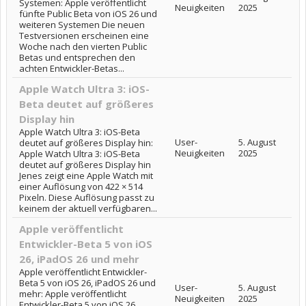
Systemen: Apple veröffentlicht
Neuigkeiten
2025
fünfte Public Beta von iOS 26 und
weiteren Systemen Die neuen
Testversionen erscheinen eine
Woche nach den vierten Public
Betas und entsprechen den
achten Entwickler-Betas...
Apple Watch Ultra 3: iOS-
Beta deutet auf größeres
Display hin
Apple Watch Ultra 3: iOS-Beta
User-
5. August
deutet auf größeres Display hin:
Neuigkeiten
2025
Apple Watch Ultra 3: iOS-Beta
deutet auf größeres Display hin
Jenes zeigt eine Apple Watch mit
einer Auflösung von 422 × 514
Pixeln. Diese Auflösung passt zu
keinem der aktuell verfügbaren...
Apple veröffentlicht
Entwickler-Beta 5 von iOS
26, iPadOS 26 und mehr
Apple veröffentlicht Entwickler-
Beta 5 von iOS 26, iPadOS 26 und
User-
5. August
mehr: Apple veröffentlicht
Neuigkeiten
2025
Entwickler-Beta 5 von iOS 26,