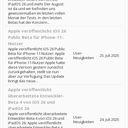
iPadOS 26 und mehr Der August
ist da und wir befinden uns
gewissermaßen im letzten vollen
Monat der Tests. In den letzten
Betas hat der Konzern...
Apple veröffentlicht iOS 26
Public Beta für iPhone-11-
Nutzer
Apple veröffentlicht iOS 26 Public
User-
Beta für iPhone-11-Nutzer: Apple
25. Juli 2025
Neuigkeiten
veröffentlicht iOS 26 Public Beta
für iPhone-11-Nutzer Apple hatte
diese Version gestern zunächst
zurückgehalten, stellt sie nun
aber zur Verfügung. Das Update
bringt das neue...
Apple veröffentlicht
überarbeitete Entwickler-
Beta 4 von iOS 26 und
iPadOS 26
Apple veröffentlicht überarbeitete
User-
Entwickler-Beta 4 von iOS 26 und
24. Juli 2025
Neuigkeiten
iPadOS 26: Apple veröffentlicht
überarbeitete Entwickler-Beta 4