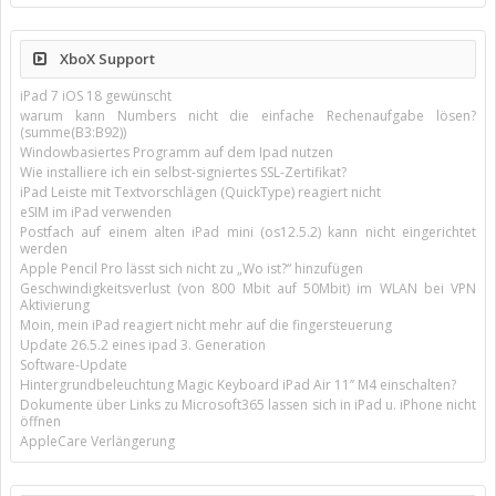
XboX Support
iPad 7 iOS 18 gewünscht
warum kann Numbers nicht die einfache Rechenaufgabe lösen?
(summe(B3:B92))
Windowbasiertes Programm auf dem Ipad nutzen
Wie installiere ich ein selbst-signiertes SSL-Zertifikat?
iPad Leiste mit Textvorschlägen (QuickType) reagiert nicht
eSIM im iPad verwenden
Postfach auf einem alten iPad mini (os12.5.2) kann nicht eingerichtet
werden
Apple Pencil Pro lässt sich nicht zu „Wo ist?“ hinzufügen
Geschwindigkeitsverlust (von 800 Mbit auf 50Mbit) im WLAN bei VPN
Aktivierung
Moin, mein iPad reagiert nicht mehr auf die fingersteuerung
Update 26.5.2 eines ipad 3. Generation
Software-Update
Hintergrundbeleuchtung Magic Keyboard iPad Air 11’’ M4 einschalten?
Dokumente über Links zu Microsoft365 lassen sich in iPad u. iPhone nicht
öffnen
AppleCare Verlängerung