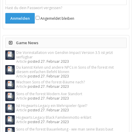
Hast du dein Passwort vergessen?
Angemeldet bleiben
Game News
Die Vorinstallation von Genshin Impact Version 3.5 ist jetzt
verfügbar
Article
posted
27. Februar 2023
Du kannst Kelvin und andere NPCs in Sons of the forest mit
diesem einfachen Befehl klonen
Article
posted
27. Februar 2023
Wachsen Sons of the forest-Bäume nach?
Article
posted
27. Februar 2023
Sons of the forest Modern Axe Standort
Article
posted
27. Februar 2023
Ist Hogwarts-Legacy ein Mehrspieler-Spiel?
Article
posted
27. Februar 2023
Hogwarts Legacy Black Familienmotto erklärt
Article
posted
27. Februar 2023
Sons of the forest Bauanleitung - wie man seine Basis baut