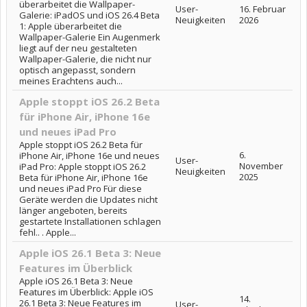
überarbeitet die Wallpaper-
User-
16. Februar
Galerie: iPadOS und iOS 26.4 Beta
Neuigkeiten
2026
1: Apple überarbeitet die
Wallpaper-Galerie Ein Augenmerk
liegt auf der neu gestalteten
Wallpaper-Galerie, die nicht nur
optisch angepasst, sondern
meines Erachtens auch...
Apple stoppt iOS 26.2 Beta
für iPhone Air, iPhone 16e
und neues iPad Pro
Apple stoppt iOS 26.2 Beta für
6.
iPhone Air, iPhone 16e und neues
User-
November
iPad Pro: Apple stoppt iOS 26.2
Neuigkeiten
2025
Beta für iPhone Air, iPhone 16e
und neues iPad Pro Für diese
Geräte werden die Updates nicht
länger angeboten, bereits
gestartete Installationen schlagen
fehl.. . Apple...
Apple iOS 26.1 Beta 3: Neue
Features im Überblick
Apple iOS 26.1 Beta 3: Neue
Features im Überblick: Apple iOS
14.
26.1 Beta 3: Neue Features im
User-