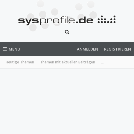
MENU
ANMELDEN
REGISTRIEREN
Heutige Themen
Themen mit aktuellen Beiträgen
...