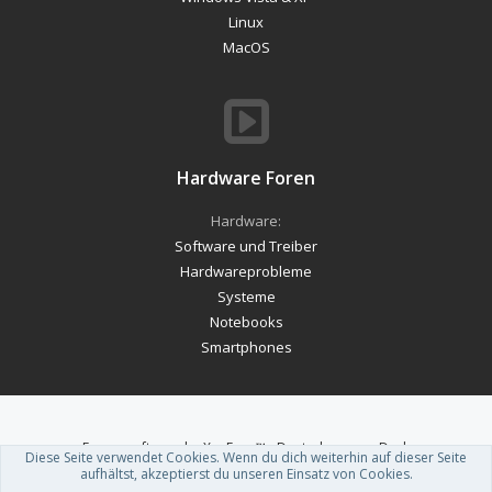
Linux
MacOS
Hardware Foren
Hardware:
Software und Treiber
Hardwareprobleme
Systeme
Notebooks
Smartphones
Forum software by XenForo™
-
Deutsch von xenDach
Diese Seite verwendet Cookies. Wenn du dich weiterhin auf dieser Seite
Theme designed by
ThemeHouse
.
aufhältst, akzeptierst du unseren Einsatz von Cookies.