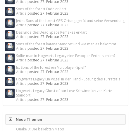
Article
posted
27. Februar 2023
Sons of the forest Ende erklärt
Article
posted
27. Februar 2023
Jedes Sons of the forest GPS-Ortungsgerät und seine Verwendung
Article
posted
27. Februar 2023
Das Ende des Dead Space Remakes erklärt
Article
posted
27. Februar 2023
Sons of the forest katana Standort und wie man es bekommt
Article
posted
27. Februar 2023
Sollte man in Hogwarts Legacy eine Fwooper-Feder stehlen?
Article
posted
27. Februar 2023
Ist Sons of the forest ein Multiplayer-Spiel?
Article
posted
27. Februar 2023
Hogwarts Legacy Ein Vogel in der Hand - Lösung des Türrätsels
Article
posted
27. Februar 2023
Hogwarts Legacy Ghost of our Love Schwimmkerzen Karte
Standort
Article
posted
27. Februar 2023
Neue Themen
Quake 3: Die beliebten Maps...