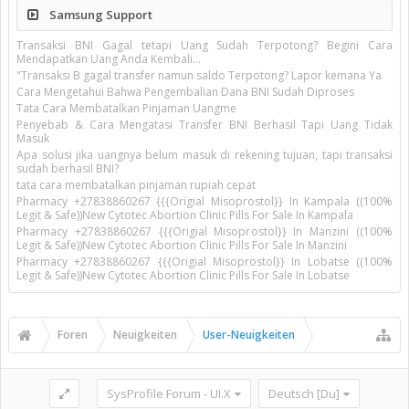
Samsung Support
Transaksi BNI Gagal tetapi Uang Sudah Terpotong? Begini Cara
Mendapatkan Uang Anda Kembali...
"Transaksi B gagal transfer namun saldo Terpotong? Lapor kemana Ya
Cara Mengetahui Bahwa Pengembalian Dana BNI Sudah Diproses
Tata Cara Membatalkan Pinjaman Uangme
Penyebab & Cara Mengatasi Transfer BNI Berhasil Tapi Uang Tidak
Masuk
Apa solusi jika uangnya belum masuk di rekening tujuan, tapi transaksi
sudah berhasil BNI?
tata cara membatalkan pinjaman rupiah cepat
Pharmacy +27838860267 {{{Origial Misoprostol}} In Kampala ((100%
Legit & Safe))New Cytotec Abortion Clinic Pills For Sale In Kampala
Pharmacy +27838860267 {{{Origial Misoprostol}} In Manzini ((100%
Legit & Safe))New Cytotec Abortion Clinic Pills For Sale In Manzini
Pharmacy +27838860267 {{{Origial Misoprostol}} In Lobatse ((100%
Legit & Safe))New Cytotec Abortion Clinic Pills For Sale In Lobatse
Foren
Neuigkeiten
User-Neuigkeiten
SysProfile Forum - UI.X
Deutsch [Du]