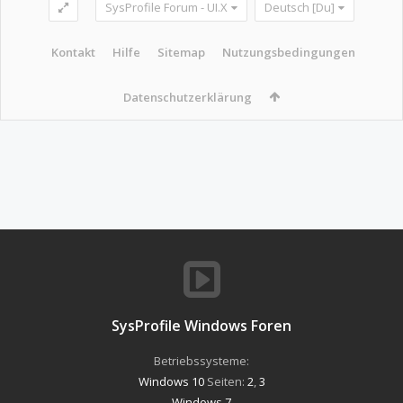
SysProfile Forum - UI.X
Deutsch [Du]
Kontakt
Hilfe
Sitemap
Nutzungsbedingungen
Datenschutzerklärung
SysProfile Windows Foren
Betriebssysteme:
Windows 10
Seiten:
2
,
3
Windows 7