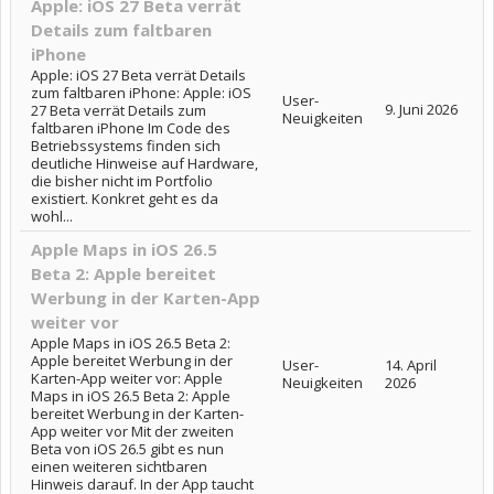
Apple: iOS 27 Beta verrät
Details zum faltbaren
iPhone
Apple: iOS 27 Beta verrät Details
zum faltbaren iPhone: Apple: iOS
User-
9. Juni 2026
27 Beta verrät Details zum
Neuigkeiten
faltbaren iPhone Im Code des
Betriebssystems finden sich
deutliche Hinweise auf Hardware,
die bisher nicht im Portfolio
existiert. Konkret geht es da
wohl...
Apple Maps in iOS 26.5
Beta 2: Apple bereitet
Werbung in der Karten-App
weiter vor
Apple Maps in iOS 26.5 Beta 2:
Apple bereitet Werbung in der
User-
14. April
Karten-App weiter vor: Apple
Neuigkeiten
2026
Maps in iOS 26.5 Beta 2: Apple
bereitet Werbung in der Karten-
App weiter vor Mit der zweiten
Beta von iOS 26.5 gibt es nun
einen weiteren sichtbaren
Hinweis darauf. In der App taucht