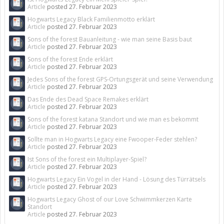
Article
posted
27. Februar 2023
Hogwarts Legacy Black Familienmotto erklärt
Article
posted
27. Februar 2023
Sons of the forest Bauanleitung - wie man seine Basis baut
Article
posted
27. Februar 2023
Sons of the forest Ende erklärt
Article
posted
27. Februar 2023
Jedes Sons of the forest GPS-Ortungsgerät und seine Verwendung
Article
posted
27. Februar 2023
Das Ende des Dead Space Remakes erklärt
Article
posted
27. Februar 2023
Sons of the forest katana Standort und wie man es bekommt
Article
posted
27. Februar 2023
Sollte man in Hogwarts Legacy eine Fwooper-Feder stehlen?
Article
posted
27. Februar 2023
Ist Sons of the forest ein Multiplayer-Spiel?
Article
posted
27. Februar 2023
Hogwarts Legacy Ein Vogel in der Hand - Lösung des Türrätsels
Article
posted
27. Februar 2023
Hogwarts Legacy Ghost of our Love Schwimmkerzen Karte
Standort
Article
posted
27. Februar 2023