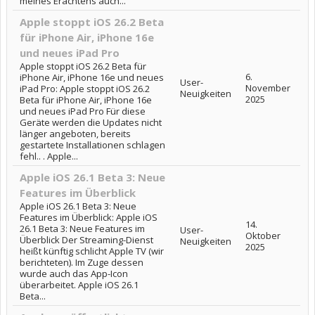
meines Erachtens auch...
Apple stoppt iOS 26.2 Beta
für iPhone Air, iPhone 16e
und neues iPad Pro
Apple stoppt iOS 26.2 Beta für
6.
iPhone Air, iPhone 16e und neues
User-
November
iPad Pro: Apple stoppt iOS 26.2
Neuigkeiten
2025
Beta für iPhone Air, iPhone 16e
und neues iPad Pro Für diese
Geräte werden die Updates nicht
länger angeboten, bereits
gestartete Installationen schlagen
fehl.. . Apple...
Apple iOS 26.1 Beta 3: Neue
Features im Überblick
Apple iOS 26.1 Beta 3: Neue
Features im Überblick: Apple iOS
14.
26.1 Beta 3: Neue Features im
User-
Oktober
Überblick Der Streaming-Dienst
Neuigkeiten
2025
heißt künftig schlicht Apple TV (wir
berichteten). Im Zuge dessen
wurde auch das App-Icon
überarbeitet. Apple iOS 26.1
Beta...