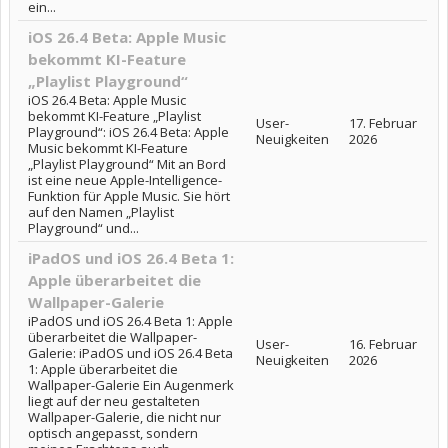
ein...
iOS 26.4 Beta: Apple Music
bekommt KI-Feature
„Playlist Playground“
iOS 26.4 Beta: Apple Music
bekommt KI-Feature „Playlist
User-
17. Februar
Playground“: iOS 26.4 Beta: Apple
Neuigkeiten
2026
Music bekommt KI-Feature
„Playlist Playground“ Mit an Bord
ist eine neue Apple-Intelligence-
Funktion für Apple Music. Sie hört
auf den Namen „Playlist
Playground“ und...
iPadOS und iOS 26.4 Beta 1:
Apple überarbeitet die
Wallpaper-Galerie
iPadOS und iOS 26.4 Beta 1: Apple
überarbeitet die Wallpaper-
User-
16. Februar
Galerie: iPadOS und iOS 26.4 Beta
Neuigkeiten
2026
1: Apple überarbeitet die
Wallpaper-Galerie Ein Augenmerk
liegt auf der neu gestalteten
Wallpaper-Galerie, die nicht nur
optisch angepasst, sondern