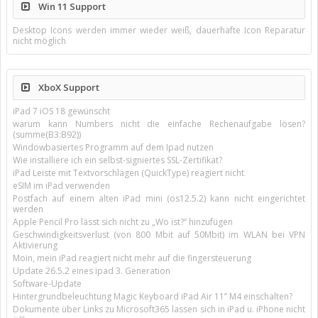
Win 11 Support
Desktop Icons werden immer wieder weiß, dauerhafte Icon Reparatur
nicht möglich
XboX Support
iPad 7 iOS 18 gewünscht
warum kann Numbers nicht die einfache Rechenaufgabe lösen?
(summe(B3:B92))
Windowbasiertes Programm auf dem Ipad nutzen
Wie installiere ich ein selbst-signiertes SSL-Zertifikat?
iPad Leiste mit Textvorschlägen (QuickType) reagiert nicht
eSIM im iPad verwenden
Postfach auf einem alten iPad mini (os12.5.2) kann nicht eingerichtet
werden
Apple Pencil Pro lässt sich nicht zu „Wo ist?“ hinzufügen
Geschwindigkeitsverlust (von 800 Mbit auf 50Mbit) im WLAN bei VPN
Aktivierung
Moin, mein iPad reagiert nicht mehr auf die fingersteuerung
Update 26.5.2 eines ipad 3. Generation
Software-Update
Hintergrundbeleuchtung Magic Keyboard iPad Air 11’’ M4 einschalten?
Dokumente über Links zu Microsoft365 lassen sich in iPad u. iPhone nicht