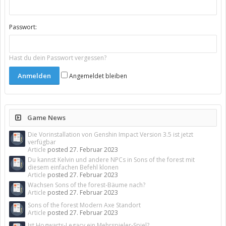
Passwort:
Hast du dein Passwort vergessen?
Angemeldet bleiben
Game News
Die Vorinstallation von Genshin Impact Version 3.5 ist jetzt
verfügbar
Article
posted
27. Februar 2023
Du kannst Kelvin und andere NPCs in Sons of the forest mit
diesem einfachen Befehl klonen
Article
posted
27. Februar 2023
Wachsen Sons of the forest-Bäume nach?
Article
posted
27. Februar 2023
Sons of the forest Modern Axe Standort
Article
posted
27. Februar 2023
Ist Hogwarts-Legacy ein Mehrspieler-Spiel?