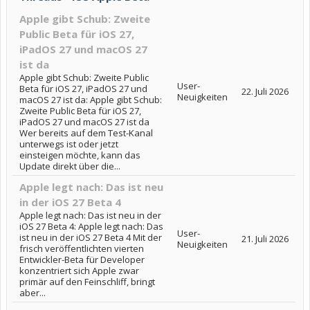
Apple gibt Schub: Zweite
Public Beta für iOS 27,
iPadOS 27 und macOS 27
ist da
Apple gibt Schub: Zweite Public
User-
Beta für iOS 27, iPadOS 27 und
22. Juli 2026
Neuigkeiten
macOS 27 ist da: Apple gibt Schub:
Zweite Public Beta für iOS 27,
iPadOS 27 und macOS 27 ist da
Wer bereits auf dem Test-Kanal
unterwegs ist oder jetzt
einsteigen möchte, kann das
Update direkt über die...
Apple legt nach: Das ist neu
in der iOS 27 Beta 4
Apple legt nach: Das ist neu in der
iOS 27 Beta 4: Apple legt nach: Das
User-
ist neu in der iOS 27 Beta 4 Mit der
21. Juli 2026
Neuigkeiten
frisch veröffentlichten vierten
Entwickler-Beta für Developer
konzentriert sich Apple zwar
primär auf den Feinschliff, bringt
aber...