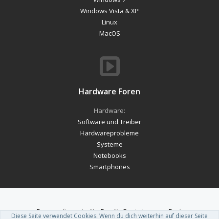
Windows Vista & XP
Linux
MacOS
Hardware Foren
Hardware:
Software und Treiber
Hardwareprobleme
Systeme
Notebooks
Smartphones
Forum software by XenForo™
-
Deutsch von xenDach
Diese Seite verwendet Cookies. Wenn du dich weiterhin auf dieser Seite
Theme designed by
ThemeHouse
.