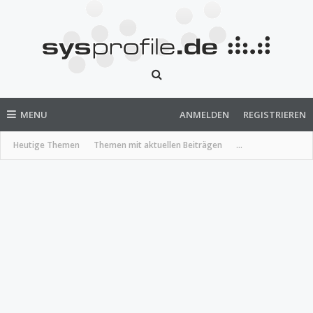
MENU
ANMELDEN
REGISTRIEREN
Heutige Themen
Themen mit aktuellen Beiträgen
...