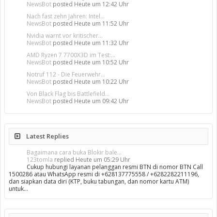
NewsBot
posted
Heute um 12:42 Uhr
Nach fast zehn Jahren: Intel...
NewsBot
posted
Heute um 11:52 Uhr
Nvidia warnt vor kritischer...
NewsBot
posted
Heute um 11:32 Uhr
AMD Ryzen 7 7700X3D im Test:...
NewsBot
posted
Heute um 10:52 Uhr
Notruf 112 - Die Feuerwehr...
NewsBot
posted
Heute um 10:22 Uhr
Von Black Flag bis Battlefield...
NewsBot
posted
Heute um 09:42 Uhr
Latest Replies
Bagaimana cara buka Blokir bale...
123tomla
replied
Heute um 05:29 Uhr
Cukup hubungi layanan pelanggan resmi BTN di nomor BTN Call
1500286 atau WhatsApp resmi di +628137775558 / +6282282211196,
dan siapkan data diri (KTP, buku tabungan, dan nomor kartu ATM)
untuk…