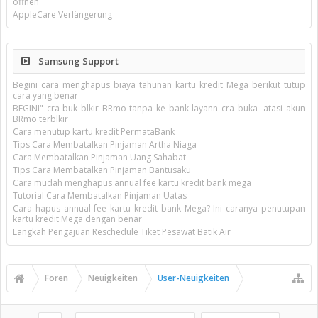
öffnen
AppleCare Verlängerung
Samsung Support
Begini cara menghapus biaya tahunan kartu kredit Mega berikut tutup
cara yang benar
BEGINI" cra buk blkir BRmo tanpa ke bank layann cra buka- atasi akun
BRmo terblkir
Cara menutup kartu kredit PermataBank
Tips Cara Membatalkan Pinjaman Artha Niaga
Cara Membatalkan Pinjaman Uang Sahabat
Tips Cara Membatalkan Pinjaman Bantusaku
Cara mudah menghapus annual fee kartu kredit bank mega
Tutorial Cara Membatalkan Pinjaman Uatas
Cara hapus annual fee kartu kredit bank Mega? Ini caranya penutupan
kartu kredit Mega dengan benar
Langkah Pengajuan Reschedule Tiket Pesawat Batik Air
Foren
Neuigkeiten
User-Neuigkeiten