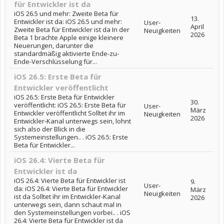
für Entwickler ist da
iOS 26.5 und mehr: Zweite Beta für
13.
Entwickler ist da: iOS 26.5 und mehr:
User-
April
Zweite Beta für Entwickler ist da In der
Neuigkeiten
2026
Beta 1 brachte Apple einige kleinere
Neuerungen, darunter die
standardmäßig aktivierte Ende-zu-
Ende-Verschlüsselung für...
iOS 26.5: Erste Beta für
Entwickler veröffentlicht
iOS 26.5: Erste Beta für Entwickler
30.
veröffentlicht: iOS 26.5: Erste Beta für
User-
März
Entwickler veröffentlicht Solltet ihr im
Neuigkeiten
2026
Entwickler-Kanal unterwegs sein, lohnt
sich also der Blick in die
Systemeinstellungen.. . iOS 26.5: Erste
Beta für Entwickler...
iOS 26.4: Vierte Beta für
Entwickler ist da
iOS 26.4: Vierte Beta für Entwickler ist
9.
User-
da: iOS 26.4: Vierte Beta für Entwickler
März
Neuigkeiten
ist da Solltet ihr im Entwickler-Kanal
2026
unterwegs sein, dann schaut mal in
den Systemeinstellungen vorbei.. . iOS
26.4: Vierte Beta für Entwickler ist da