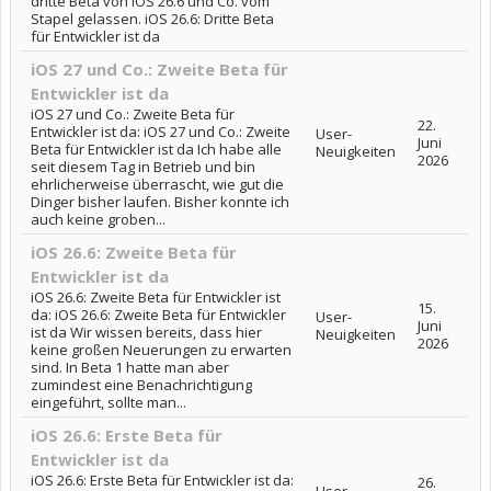
dritte Beta von iOS 26.6 und Co. vom
Stapel gelassen. iOS 26.6: Dritte Beta
für Entwickler ist da
iOS 27 und Co.: Zweite Beta für
Entwickler ist da
iOS 27 und Co.: Zweite Beta für
22.
Entwickler ist da: iOS 27 und Co.: Zweite
User-
Juni
Beta für Entwickler ist da Ich habe alle
Neuigkeiten
2026
seit diesem Tag in Betrieb und bin
ehrlicherweise überrascht, wie gut die
Dinger bisher laufen. Bisher konnte ich
auch keine groben...
iOS 26.6: Zweite Beta für
Entwickler ist da
iOS 26.6: Zweite Beta für Entwickler ist
15.
da: iOS 26.6: Zweite Beta für Entwickler
User-
Juni
ist da Wir wissen bereits, dass hier
Neuigkeiten
2026
keine großen Neuerungen zu erwarten
sind. In Beta 1 hatte man aber
zumindest eine Benachrichtigung
eingeführt, sollte man...
iOS 26.6: Erste Beta für
Entwickler ist da
iOS 26.6: Erste Beta für Entwickler ist da:
26.