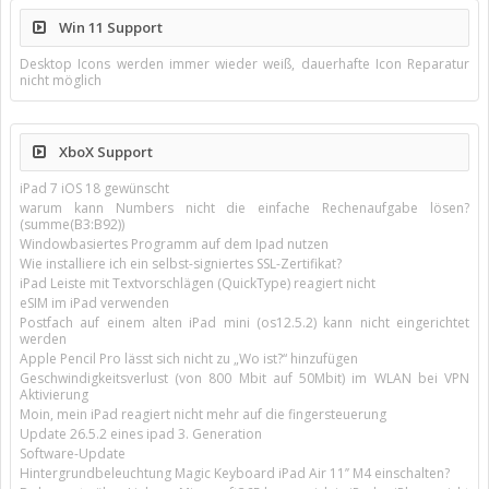
Win 11 Support
Desktop Icons werden immer wieder weiß, dauerhafte Icon Reparatur
nicht möglich
XboX Support
iPad 7 iOS 18 gewünscht
warum kann Numbers nicht die einfache Rechenaufgabe lösen?
(summe(B3:B92))
Windowbasiertes Programm auf dem Ipad nutzen
Wie installiere ich ein selbst-signiertes SSL-Zertifikat?
iPad Leiste mit Textvorschlägen (QuickType) reagiert nicht
eSIM im iPad verwenden
Postfach auf einem alten iPad mini (os12.5.2) kann nicht eingerichtet
werden
Apple Pencil Pro lässt sich nicht zu „Wo ist?“ hinzufügen
Geschwindigkeitsverlust (von 800 Mbit auf 50Mbit) im WLAN bei VPN
Aktivierung
Moin, mein iPad reagiert nicht mehr auf die fingersteuerung
Update 26.5.2 eines ipad 3. Generation
Software-Update
Hintergrundbeleuchtung Magic Keyboard iPad Air 11’’ M4 einschalten?