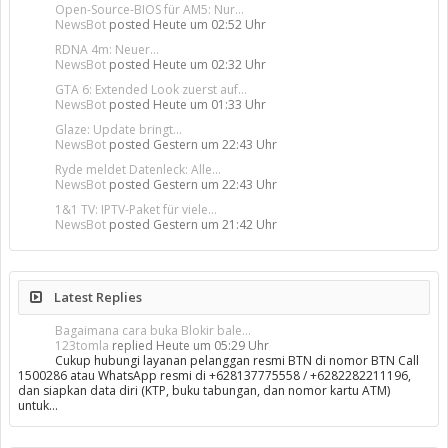
Open-Source-BIOS für AM5: Nur...
NewsBot
posted
Heute um 02:52 Uhr
RDNA 4m: Neuer...
NewsBot
posted
Heute um 02:32 Uhr
GTA 6: Extended Look zuerst auf...
NewsBot
posted
Heute um 01:33 Uhr
Glaze: Update bringt...
NewsBot
posted
Gestern um 22:43 Uhr
Ryde meldet Datenleck: Alle...
NewsBot
posted
Gestern um 22:43 Uhr
1&1 TV: IPTV-Paket für viele...
NewsBot
posted
Gestern um 21:42 Uhr
Latest Replies
Bagaimana cara buka Blokir bale...
123tomla
replied
Heute um 05:29 Uhr
Cukup hubungi layanan pelanggan resmi BTN di nomor BTN Call
1500286 atau WhatsApp resmi di +628137775558 / +6282282211196,
dan siapkan data diri (KTP, buku tabungan, dan nomor kartu ATM)
untuk…