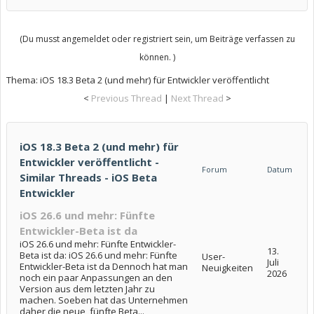
(Du musst angemeldet oder registriert sein, um Beiträge verfassen zu
können. )
Thema:
iOS 18.3 Beta 2 (und mehr) für Entwickler veröffentlicht
<
Previous Thread
|
Next Thread
>
iOS 18.3 Beta 2 (und mehr) für
Entwickler veröffentlicht -
Forum
Datum
Similar Threads - iOS Beta
Entwickler
iOS 26.6 und mehr: Fünfte
Entwickler-Beta ist da
iOS 26.6 und mehr: Fünfte Entwickler-
13.
Beta ist da: iOS 26.6 und mehr: Fünfte
User-
Juli
Entwickler-Beta ist da Dennoch hat man
Neuigkeiten
2026
noch ein paar Anpassungen an den
Version aus dem letzten Jahr zu
machen. Soeben hat das Unternehmen
daher die neue, fünfte Beta...