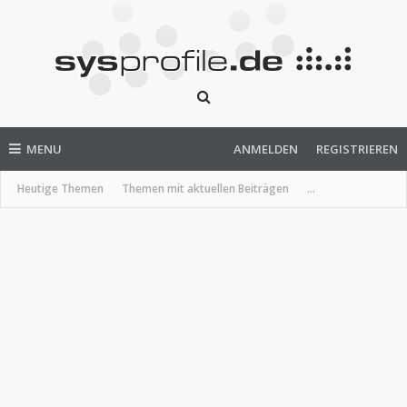
MENU
ANMELDEN
REGISTRIEREN
Heutige Themen
Themen mit aktuellen Beiträgen
...