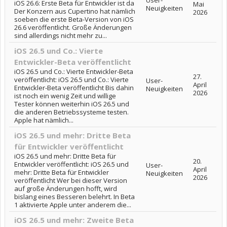
User-
iOS 26.6: Erste Beta für Entwickler ist da
Mai
Neuigkeiten
Der Konzern aus Cupertino hat nämlich
2026
soeben die erste Beta-Version von iOS
26.6 veröffentlicht. Große Änderungen
sind allerdings nicht mehr zu...
iOS 26.5 und Co.: Vierte
Entwickler-Beta veröffentlicht
iOS 26.5 und Co.: Vierte Entwickler-Beta
27.
veröffentlicht: iOS 26.5 und Co.: Vierte
User-
April
Entwickler-Beta veröffentlicht Bis dahin
Neuigkeiten
2026
ist noch ein wenig Zeit und willige
Tester können weiterhin iOS 26.5 und
die anderen Betriebssysteme testen.
Apple hat nämlich...
iOS 26.5 und mehr: Dritte Beta
für Entwickler veröffentlicht
iOS 26.5 und mehr: Dritte Beta für
20.
Entwickler veröffentlicht: iOS 26.5 und
User-
April
mehr: Dritte Beta für Entwickler
Neuigkeiten
2026
veröffentlicht Wer bei dieser Version
auf große Änderungen hofft, wird
bislang eines Besseren belehrt. In Beta
1 aktivierte Apple unter anderem die...
iOS 26.5 und mehr: Zweite Beta