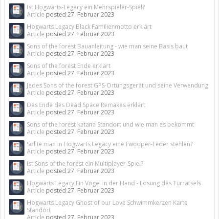
Ist Hogwarts-Legacy ein Mehrspieler-Spiel?
Article
posted
27. Februar 2023
Hogwarts Legacy Black Familienmotto erklärt
Article
posted
27. Februar 2023
Sons of the forest Bauanleitung - wie man seine Basis baut
Article
posted
27. Februar 2023
Sons of the forest Ende erklärt
Article
posted
27. Februar 2023
Jedes Sons of the forest GPS-Ortungsgerät und seine Verwendung
Article
posted
27. Februar 2023
Das Ende des Dead Space Remakes erklärt
Article
posted
27. Februar 2023
Sons of the forest katana Standort und wie man es bekommt
Article
posted
27. Februar 2023
Sollte man in Hogwarts Legacy eine Fwooper-Feder stehlen?
Article
posted
27. Februar 2023
Ist Sons of the forest ein Multiplayer-Spiel?
Article
posted
27. Februar 2023
Hogwarts Legacy Ein Vogel in der Hand - Lösung des Türrätsels
Article
posted
27. Februar 2023
Hogwarts Legacy Ghost of our Love Schwimmkerzen Karte
Standort
Article
posted
27. Februar 2023