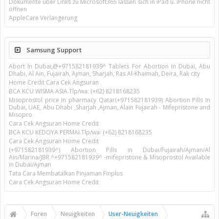
Dokumente über Links zu Microsoft365 lassen sich in iPad u. iPhone nicht
öffnen
AppleCare Verlängerung
Samsung Support
Abort In Dubai,@+971582181939^ Tablets For Abortion In Dubai, Abu
Dhabi, Al Ain, Fujairah, Ajman, Sharjah, Ras Al-Khaimah, Deira, Rak city
Home Credit Cara Cek Angsuran
BCA KCU WISMA ASIA.Tlp/wa: (+62) 8218168235
Misoprostol price In pharmacy Qatar(+971582181939) Abortion Pills In
Dubai, UAE, Abu Dhabi ,Sharjah ,Ajman, Alain Fujairah - Mifepristone and
Misopro
Cara Cek Angsuran Home Credit
BCA KCU KEDOYA PERMAI.Tlp/wa: (+62) 8218168235
Cara Cek Angsuran Home Credit
(+971582181939^) Abortion Pills in Dubai/Fujairah/Ajman/Al
Ain/Marina/JBR ^+971582181939^ -mifepristone & Misoprostol Available
in Dubai/Ajman
Tata Cara Membatalkan Pinjaman Finplus
Cara Cek Angsuran Home Credit
Foren
Neuigkeiten
User-Neuigkeiten