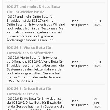
iOS 27 und mehr: Dritte Beta
für Entwickler ist da
iOS 27 und mehr: Dritte Beta für
Entwickler ist da: iOS 27 und mehr:
User-
6. Juli
Dritte Beta für Entwickler ist da Wir sind
Neuigkeiten
2026
noch relativ früh in der Testphase. Man
kann also davon ausgehen, dass sich
in dieser Version noch größere
Änderungen finden lassen und...
iOS 26.6: Vierte Beta für
Entwickler veröffentlicht
iOS 26.6: Vierte Beta für Entwickler
veröffentlicht: iOS 26.6: Vierte Beta für
User-
6. Juli
Entwickler veröffentlicht Aber auch die
Neuigkeiten
2026
Systeme aus dem letzten Jahr werden
noch etwas geschliffen. Gerade hat
man in Cupertino die vierte Beta von
iOS 26.6 und Co. iOS...
iOS 26.6: Dritte Beta für
Entwickler ist da
iOS 26.6: Dritte Beta für Entwickler ist
29.
User-
da: iOS 26.6: Dritte Beta für Entwickler
Juni
Neuigkeiten
ist da Gerade hat man in Cupertino die
2026