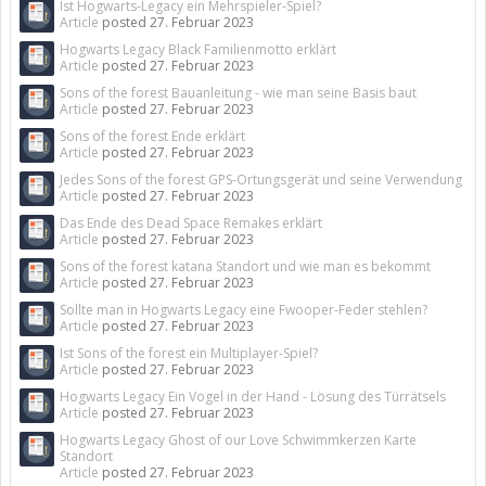
Ist Hogwarts-Legacy ein Mehrspieler-Spiel?
Article
posted
27. Februar 2023
Hogwarts Legacy Black Familienmotto erklärt
Article
posted
27. Februar 2023
Sons of the forest Bauanleitung - wie man seine Basis baut
Article
posted
27. Februar 2023
Sons of the forest Ende erklärt
Article
posted
27. Februar 2023
Jedes Sons of the forest GPS-Ortungsgerät und seine Verwendung
Article
posted
27. Februar 2023
Das Ende des Dead Space Remakes erklärt
Article
posted
27. Februar 2023
Sons of the forest katana Standort und wie man es bekommt
Article
posted
27. Februar 2023
Sollte man in Hogwarts Legacy eine Fwooper-Feder stehlen?
Article
posted
27. Februar 2023
Ist Sons of the forest ein Multiplayer-Spiel?
Article
posted
27. Februar 2023
Hogwarts Legacy Ein Vogel in der Hand - Lösung des Türrätsels
Article
posted
27. Februar 2023
Hogwarts Legacy Ghost of our Love Schwimmkerzen Karte
Standort
Article
posted
27. Februar 2023