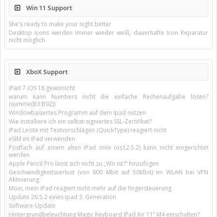
Win 11 Support
She's ready to make your night better
Desktop Icons werden immer wieder weiß, dauerhafte Icon Reparatur
nicht möglich
XboX Support
iPad 7 iOS 18 gewünscht
warum kann Numbers nicht die einfache Rechenaufgabe lösen?
(summe(B3:B92))
Windowbasiertes Programm auf dem Ipad nutzen
Wie installiere ich ein selbst-signiertes SSL-Zertifikat?
iPad Leiste mit Textvorschlägen (QuickType) reagiert nicht
eSIM im iPad verwenden
Postfach auf einem alten iPad mini (os12.5.2) kann nicht eingerichtet
werden
Apple Pencil Pro lässt sich nicht zu „Wo ist?“ hinzufügen
Geschwindigkeitsverlust (von 800 Mbit auf 50Mbit) im WLAN bei VPN
Aktivierung
Moin, mein iPad reagiert nicht mehr auf die fingersteuerung
Update 26.5.2 eines ipad 3. Generation
Software-Update
Hintergrundbeleuchtung Magic Keyboard iPad Air 11’’ M4 einschalten?