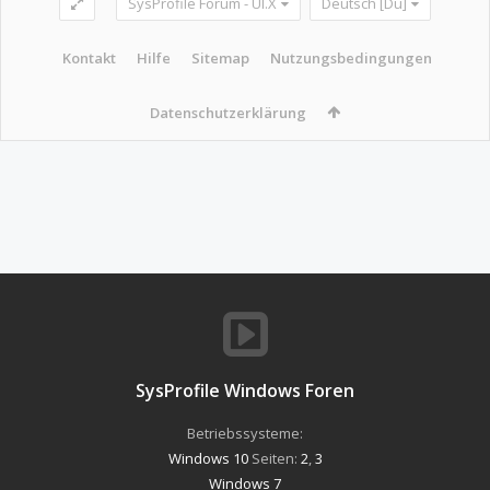
SysProfile Forum - UI.X
Deutsch [Du]
Kontakt
Hilfe
Sitemap
Nutzungsbedingungen
Datenschutzerklärung
SysProfile Windows Foren
Betriebssysteme:
Windows 10
Seiten:
2
,
3
Windows 7