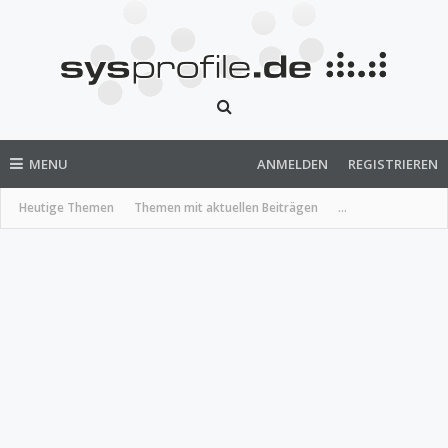
MENU
ANMELDEN
REGISTRIEREN
Heutige Themen
Themen mit aktuellen Beiträgen
...