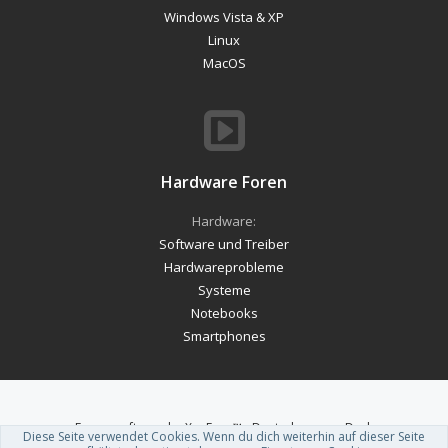
Windows Vista & XP
Linux
MacOS
Hardware Foren
Hardware:
Software und Treiber
Hardwareprobleme
Systeme
Notebooks
Smartphones
Forum software by XenForo™
-
Deutsch von xenDach
Diese Seite verwendet Cookies. Wenn du dich weiterhin auf dieser Seite
Theme designed by
ThemeHouse
.