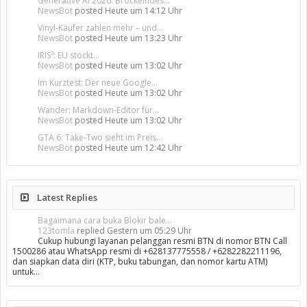
Generative AI 2026: Bröckelndes...
NewsBot
posted
Heute um 14:12 Uhr
Vinyl-Käufer zahlen mehr – und...
NewsBot
posted
Heute um 13:23 Uhr
IRIS²: EU stockt...
NewsBot
posted
Heute um 13:02 Uhr
Im Kurztest: Der neue Google...
NewsBot
posted
Heute um 13:02 Uhr
Wander: Markdown-Editor für...
NewsBot
posted
Heute um 13:02 Uhr
GTA 6: Take-Two sieht im Preis...
NewsBot
posted
Heute um 12:42 Uhr
Latest Replies
Bagaimana cara buka Blokir bale...
123tomla
replied
Gestern um 05:29 Uhr
Cukup hubungi layanan pelanggan resmi BTN di nomor BTN Call
1500286 atau WhatsApp resmi di +628137775558 / +6282282211196,
dan siapkan data diri (KTP, buku tabungan, dan nomor kartu ATM)
untuk…