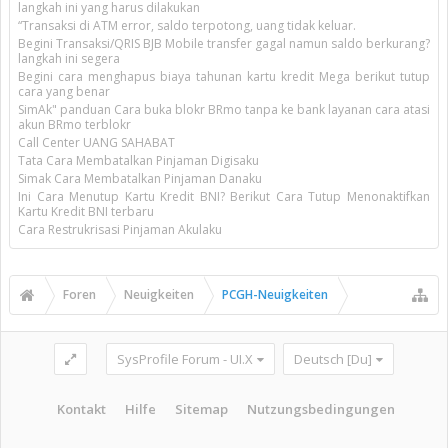
langkah ini yang harus dilakukan
“Transaksi di ATM error, saldo terpotong, uang tidak keluar.
Begini Transaksi/QRIS BJB Mobile transfer gagal namun saldo berkurang?
langkah ini segera
Begini cara menghapus biaya tahunan kartu kredit Mega berikut tutup
cara yang benar
SimAk" panduan Cara buka blokr BRmo tanpa ke bank layanan cara atasi
akun BRmo terblokr
Call Center UANG SAHABAT
Tata Cara Membatalkan Pinjaman Digisaku
Simak Cara Membatalkan Pinjaman Danaku
Ini Cara Menutup Kartu Kredit BNI? Berikut Cara Tutup Menonaktifkan
Kartu Kredit BNI terbaru
Cara Restrukrisasi Pinjaman Akulaku
Foren
Neuigkeiten
PCGH-Neuigkeiten
SysProfile Forum - UI.X
Deutsch [Du]
Kontakt
Hilfe
Sitemap
Nutzungsbedingungen