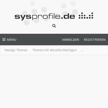
MENU
ANMELDEN
REGISTRIEREN
Heutige Themen
Themen mit aktuellen Beiträgen
...