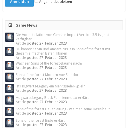
Angemeldet bleiben
Game News
Die Vorinstallation von Genshin Impact Version 3.5 ist jetzt
verfügbar
Article
posted
27. Februar 2023
Du kannst Kelvin und andere NPCs in Sons of the forest mit
diesem einfachen Befehl klonen
Article
posted
27. Februar 2023
Wachsen Sons of the forest-Bäume nach?
Article
posted
27. Februar 2023
Sons of the forest Modern Axe Standort
Article
posted
27. Februar 2023
Ist Hogwarts-Legacy ein Mehrspieler-Spiel?
Article
posted
27. Februar 2023
Hogwarts Legacy Black Familienmotto erklärt
Article
posted
27. Februar 2023
Sons of the forest Bauanleitung - wie man seine Basis baut
Article
posted
27. Februar 2023
Sons of the forest Ende erklärt
Article
posted
27. Februar 2023