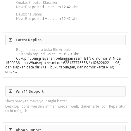
Quake: Shooter-Klassiker...
NewsBot
posted
Heute um 12:42 Uhr
Deutsche Bahn:...
NewsBot
posted
Heute um 12:42 Uhr
Latest Replies
Bagaimana cara buka Blokir bale...
123tomla
replied
Heute um 05:29 Uhr
Cukup hubungi layanan pelanggan resmi BTN di nomor BTN Call
1500286 atau WhatsApp resmi di +628137775558 / +6282282211196,
dan siapkan data diri (KTP, buku tabungan, dan nomor kartu ATM)
untuk…
Win 11 Support
She's ready to make your night better
Desktop Icons werden immer wieder weiß, dauerhafte Icon Reparatur
nicht möglich
XboX Support