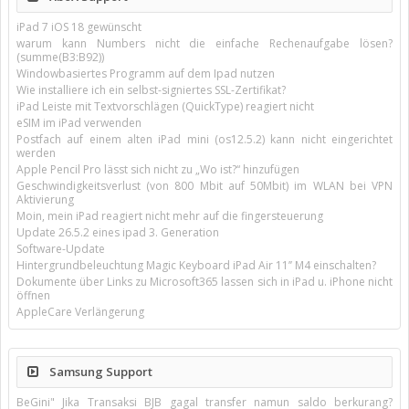
iPad 7 iOS 18 gewünscht
warum kann Numbers nicht die einfache Rechenaufgabe lösen?
(summe(B3:B92))
Windowbasiertes Programm auf dem Ipad nutzen
Wie installiere ich ein selbst-signiertes SSL-Zertifikat?
iPad Leiste mit Textvorschlägen (QuickType) reagiert nicht
eSIM im iPad verwenden
Postfach auf einem alten iPad mini (os12.5.2) kann nicht eingerichtet
werden
Apple Pencil Pro lässt sich nicht zu „Wo ist?“ hinzufügen
Geschwindigkeitsverlust (von 800 Mbit auf 50Mbit) im WLAN bei VPN
Aktivierung
Moin, mein iPad reagiert nicht mehr auf die fingersteuerung
Update 26.5.2 eines ipad 3. Generation
Software-Update
Hintergrundbeleuchtung Magic Keyboard iPad Air 11’’ M4 einschalten?
Dokumente über Links zu Microsoft365 lassen sich in iPad u. iPhone nicht
öffnen
AppleCare Verlängerung
Samsung Support
BeGini" Jika Transaksi BJB gagal transfer namun saldo berkurang?