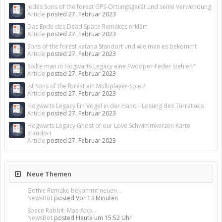
Jedes Sons of the forest GPS-Ortungsgerät und seine Verwendung
Article
posted
27. Februar 2023
Das Ende des Dead Space Remakes erklärt
Article
posted
27. Februar 2023
Sons of the forest katana Standort und wie man es bekommt
Article
posted
27. Februar 2023
Sollte man in Hogwarts Legacy eine Fwooper-Feder stehlen?
Article
posted
27. Februar 2023
Ist Sons of the forest ein Multiplayer-Spiel?
Article
posted
27. Februar 2023
Hogwarts Legacy Ein Vogel in der Hand - Lösung des Türrätsels
Article
posted
27. Februar 2023
Hogwarts Legacy Ghost of our Love Schwimmkerzen Karte
Standort
Article
posted
27. Februar 2023
Neue Themen
Gothic Remake bekommt neuen...
NewsBot
posted
Vor 13 Minuten
Space Rabbit: Mac-App...
NewsBot
posted
Heute um 15:52 Uhr