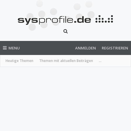
MENU
ANMELDEN
REGISTRIEREN
Heutige Themen
Themen mit aktuellen Beiträgen
...