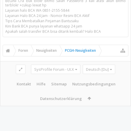
BEGINI Cra buk blokr BRmo Salah Password 3 kali atasi akun BRmo
terblokr +cukup lewat hp
Layanan halo BCA WA 0851-2155-5844
Layanan Halo BCA 24 Jam - Nomor Resmi BCA Aktif
Tips Cara Membatalkan Pinjaman Bantusaku
Kini Bank BCA punya layanan whatsapp 24 jam
Apakah salah transfer BCA bisa ditarik kembali? Halo BCA
Foren
Neuigkeiten
PCGH-Neuigkeiten
SysProfile Forum - UI.X
Deutsch [Du]
Kontakt
Hilfe
Sitemap
Nutzungsbedingungen
Datenschutzerklärung