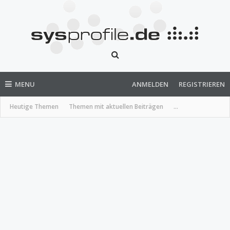
MENU
ANMELDEN
REGISTRIEREN
Heutige Themen
Themen mit aktuellen Beiträgen
...