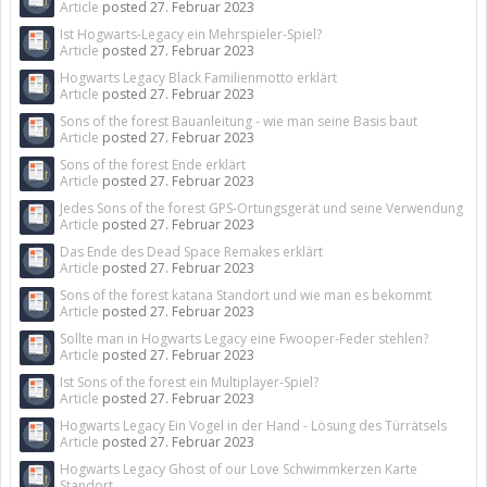
Article
posted
27. Februar 2023
Ist Hogwarts-Legacy ein Mehrspieler-Spiel?
Article
posted
27. Februar 2023
Hogwarts Legacy Black Familienmotto erklärt
Article
posted
27. Februar 2023
Sons of the forest Bauanleitung - wie man seine Basis baut
Article
posted
27. Februar 2023
Sons of the forest Ende erklärt
Article
posted
27. Februar 2023
Jedes Sons of the forest GPS-Ortungsgerät und seine Verwendung
Article
posted
27. Februar 2023
Das Ende des Dead Space Remakes erklärt
Article
posted
27. Februar 2023
Sons of the forest katana Standort und wie man es bekommt
Article
posted
27. Februar 2023
Sollte man in Hogwarts Legacy eine Fwooper-Feder stehlen?
Article
posted
27. Februar 2023
Ist Sons of the forest ein Multiplayer-Spiel?
Article
posted
27. Februar 2023
Hogwarts Legacy Ein Vogel in der Hand - Lösung des Türrätsels
Article
posted
27. Februar 2023
Hogwarts Legacy Ghost of our Love Schwimmkerzen Karte
Standort