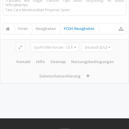
Transaksi BNi Gagal Transfer Tapi Saldo Terpotong? Ini Solusi
Selengkapnya
Tata Cara Membatalkan Pinjaman Samir
Foren
Neuigkeiten
PCGH-Neuigkeiten
SysProfile Forum - UI.X
Deutsch [Du]
Kontakt
Hilfe
Sitemap
Nutzungsbedingungen
Datenschutzerklärung