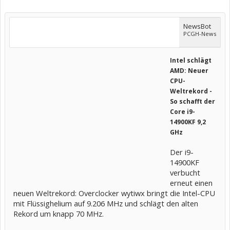
NewsBot
PCGH-News
Intel schlägt
AMD: Neuer
CPU-
Weltrekord -
So schafft der
Core i9-
14900KF 9,2
GHz
Der i9-
14900KF
verbucht
erneut einen
neuen Weltrekord: Overclocker wytiwx bringt die Intel-CPU
mit Flüssighelium auf 9.206 MHz und schlägt den alten
Rekord um knapp 70 MHz.