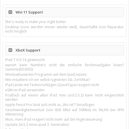
Win 11 Support
She's ready to make your night better
Desktop Icons werden immer wieder weiß, dauerhafte Icon Reparatur
nicht möglich
XboX Support
iPad 7 iOS 18 gewünscht
warum kann Numbers nicht die einfache Rechenaufgabe lösen?
(summe(B3:B92))
Windowbasiertes Programm auf dem Ipad nutzen
Wie installiere ich ein selbst-signiertes SSL-Zertifikat?
iPad Leiste mit Textvorschlägen (QuickType) reagiert nicht
eSIM im iPad verwenden
Postfach auf einem alten iPad mini (os12.5.2) kann nicht eingerichtet
werden
Apple Pencil Pro lässt sich nicht zu „Wo ist?“ hinzufügen
Geschwindigkeitsverlust (von 800 Mbit auf 50Mbit) im WLAN bei VPN
Aktivierung
Moin, mein iPad reagiert nicht mehr auf die fingersteuerung
Update 26.5.2 eines ipad 3. Generation