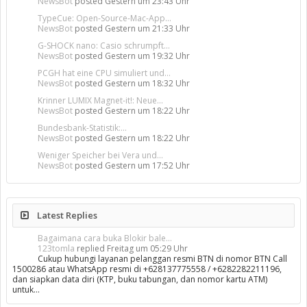
NewsBot
posted
Gestern um 23:43 Uhr
TypeCue: Open-Source-Mac-App...
NewsBot
posted
Gestern um 21:33 Uhr
G-SHOCK nano: Casio schrumpft...
NewsBot
posted
Gestern um 19:32 Uhr
PCGH hat eine CPU simuliert und...
NewsBot
posted
Gestern um 18:32 Uhr
Krinner LUMIX Magnet-it!: Neue...
NewsBot
posted
Gestern um 18:22 Uhr
Bundesbank-Statistik:...
NewsBot
posted
Gestern um 18:22 Uhr
Weniger Speicher bei Vera und...
NewsBot
posted
Gestern um 17:52 Uhr
Latest Replies
Bagaimana cara buka Blokir bale...
123tomla
replied
Freitag um 05:29 Uhr
Cukup hubungi layanan pelanggan resmi BTN di nomor BTN Call
1500286 atau WhatsApp resmi di +628137775558 / +6282282211196,
dan siapkan data diri (KTP, buku tabungan, dan nomor kartu ATM)
untuk…