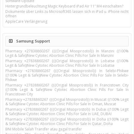
Software-Update
Hintergrundbeleuchtung Magic Keyboard iPad Air 11’’ M4 einschalten?
Dokumente über Links zu Microsoft365 lassen sich in iPad u. iPhone nicht
öffnen
AppleCare Verlängerung
Samsung Support
Pharmacy +27838860267 {{{Origial Misoprostol}} In Manzini ((100%
Legit & Safe))New Cytotec Abortion Clinic Pills For Sale In Manzini
Pharmacy +27838860267 {{{Origial Misoprostol}} In Lobatse ((100%
Legit & Safe))New Cytotec Abortion Clinic Pills For Sale In Lobatse
Pharmacy +27838860267 {{{Origial Misoprostol}} In Selebi-Phikwe
((100% Legit & Safe))New Cytotec Abortion Clinic Pills For Sale In Selebi-
Phikwe
Pharmacy +27838860267 {{{Origial Misoprostol}} In Francistown City
((100% Legit & Safe))New Cytotec Abortion Clinic Pills For Sale In
Francistown City
Pharmacy +27838860267 {{{Origial Misoprostol}} In Muscat ((100% Legit
& Safe))New Cytotec Abortion Clinic Pills For Sale In Oman, Muscat
Pharmacy +27838860267 {{{Origial Misoprostol}} In Dubai ((100% Legit
& Safe))New Cytotec Abortion Clinic Pills For Sale In UAE, DUBAI
Pharmacy +27838860267 {{{Origial Misoprostol}} In Doha ((100% Legit
& Safe))New Cytotec Abortion Clinic Pills For Sale In Qatar, Doha
BNI Mobile Salah Transfer atau gagal transfer