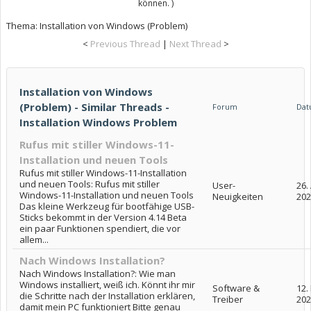
können. )
Thema:
Installation von Windows (Problem)
<
Previous Thread
|
Next Thread
>
Installation von Windows
(Problem) - Similar Threads -
Forum
Da
Installation Windows Problem
Rufus mit stiller Windows-11-
Installation und neuen Tools
Rufus mit stiller Windows-11-Installation
und neuen Tools: Rufus mit stiller
User-
26. 
Windows-11-Installation und neuen Tools
Neuigkeiten
202
Das kleine Werkzeug für bootfähige USB-
Sticks bekommt in der Version 4.14 Beta
ein paar Funktionen spendiert, die vor
allem...
Nach Windows Installation?
Nach Windows Installation?: Wie man
Windows installiert, weiß ich. Könnt ihr mir
Software &
12.
die Schritte nach der Installation erklären,
Treiber
202
damit mein PC funktioniert Bitte genau