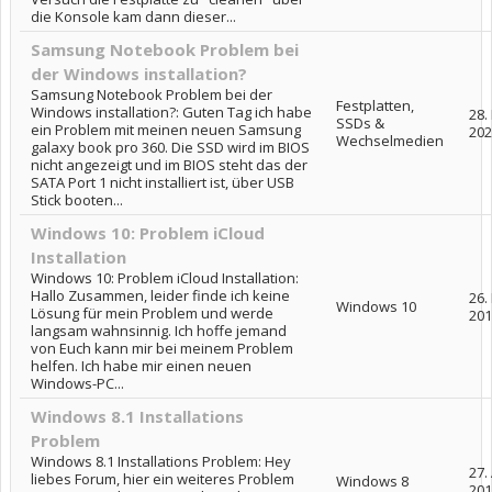
die Konsole kam dann dieser...
Samsung Notebook Problem bei
der Windows installation?
Samsung Notebook Problem bei der
Festplatten,
Windows installation?: Guten Tag ich habe
28.
SSDs &
ein Problem mit meinen neuen Samsung
202
Wechselmedien
galaxy book pro 360. Die SSD wird im BIOS
nicht angezeigt und im BIOS steht das der
SATA Port 1 nicht installiert ist, über USB
Stick booten...
Windows 10: Problem iCloud
Installation
Windows 10: Problem iCloud Installation:
Hallo Zusammen, leider finde ich keine
26.
Windows 10
Lösung für mein Problem und werde
201
langsam wahnsinnig. Ich hoffe jemand
von Euch kann mir bei meinem Problem
helfen. Ich habe mir einen neuen
Windows-PC...
Windows 8.1 Installations
Problem
Windows 8.1 Installations Problem: Hey
27.
liebes Forum, hier ein weiteres Problem
Windows 8
201