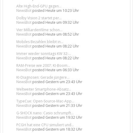
Alte High-End-GPU gegen...
NewsBot
posted
Heute um 10:23 Uhr
Dolby Vision 2 startet per...
NewsBot
posted
Heute um 09:32 Uhr
Vier Milliardenfilme schon...
NewsBot
posted
Heute um 08:52 Uhr
Mobiles Bezahlen bleibt in...
NewsBot
posted
Heute um 08:22 Uhr
Immer wieder sonntags KW 32:...
NewsBot
posted
Heute um 08:22 Uhr
RAM-Preise wie 2007: KI-Boom...
NewsBot
posted
Heute um 06:33 Uhr
KI-Diagnosen: Gerade jüngere...
NewsBot
posted
Gestern um 23:43 Uhr
Weltweiter Smartphone-Absatz...
NewsBot
posted
Gestern um 23:43 Uhr
TypeCue: Open-Source-Mac-App...
NewsBot
posted
Gestern um 21:33 Uhr
G-SHOCK nano: Casio schrumpft...
NewsBot
posted
Gestern um 19:32 Uhr
PCGH hat eine CPU simuliert und...
NewsBot
posted
Gestern um 18:32 Uhr