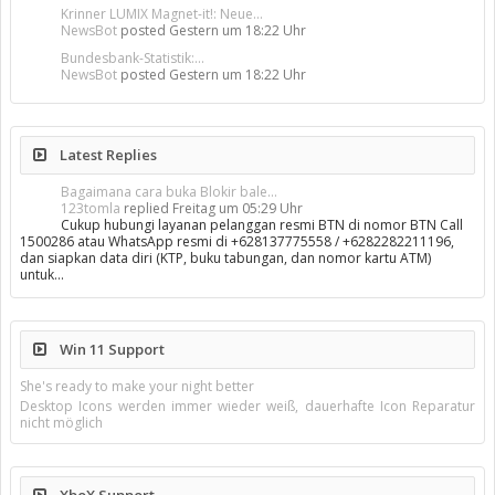
Krinner LUMIX Magnet-it!: Neue...
NewsBot
posted
Gestern um 18:22 Uhr
Bundesbank-Statistik:...
NewsBot
posted
Gestern um 18:22 Uhr
Latest Replies
Bagaimana cara buka Blokir bale...
123tomla
replied
Freitag um 05:29 Uhr
Cukup hubungi layanan pelanggan resmi BTN di nomor BTN Call
1500286 atau WhatsApp resmi di +628137775558 / +6282282211196,
dan siapkan data diri (KTP, buku tabungan, dan nomor kartu ATM)
untuk…
Win 11 Support
She's ready to make your night better
Desktop Icons werden immer wieder weiß, dauerhafte Icon Reparatur
nicht möglich
XboX Support