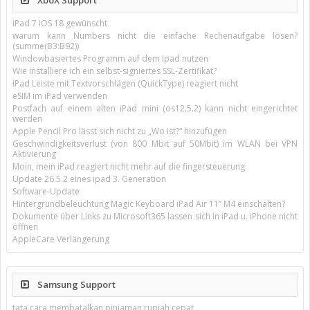
iPad 7 iOS 18 gewünscht
warum kann Numbers nicht die einfache Rechenaufgabe lösen?
(summe(B3:B92))
Windowbasiertes Programm auf dem Ipad nutzen
Wie installiere ich ein selbst-signiertes SSL-Zertifikat?
iPad Leiste mit Textvorschlägen (QuickType) reagiert nicht
eSIM im iPad verwenden
Postfach auf einem alten iPad mini (os12.5.2) kann nicht eingerichtet
werden
Apple Pencil Pro lässt sich nicht zu „Wo ist?“ hinzufügen
Geschwindigkeitsverlust (von 800 Mbit auf 50Mbit) im WLAN bei VPN
Aktivierung
Moin, mein iPad reagiert nicht mehr auf die fingersteuerung
Update 26.5.2 eines ipad 3. Generation
Software-Update
Hintergrundbeleuchtung Magic Keyboard iPad Air 11’’ M4 einschalten?
Dokumente über Links zu Microsoft365 lassen sich in iPad u. iPhone nicht
öffnen
AppleCare Verlängerung
Samsung Support
tata cara membatalkan pinjaman rupiah cepat