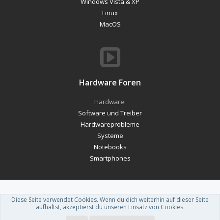
Windows Vista & XP
Linux
MacOS
Hardware Foren
Hardware:
Software und Treiber
Hardwareprobleme
Systeme
Notebooks
Smartphones
Diese Seite verwendet Cookies. Wenn du dich weiterhin auf dieser Seite
Forum software by XenForo™
-
Deutsch von xenDach
aufhältst, akzeptierst du unseren Einsatz von Cookies.
Theme designed by
ThemeHouse
.