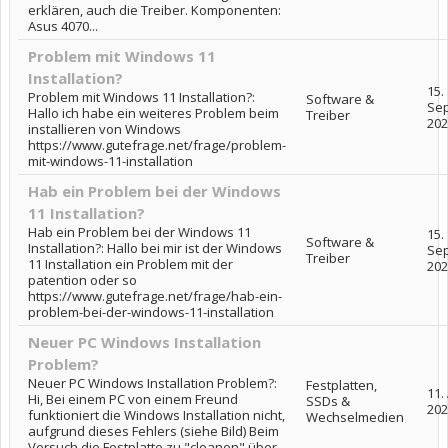
erklären, auch die Treiber. Komponenten:
Asus 4070...
Problem mit Windows 11
Installation?
15.
Problem mit Windows 11 Installation?:
Software &
Se
Hallo ich habe ein weiteres Problem beim
Treiber
202
installieren von Windows
https://www.gutefrage.net/frage/problem-
mit-windows-11-installation
Hab ein Problem bei der Windows
11 Installation?
Hab ein Problem bei der Windows 11
15.
Software &
Installation?: Hallo bei mir ist der Windows
Se
Treiber
11 Installation ein Problem mit der
202
patention oder so
https://www.gutefrage.net/frage/hab-ein-
problem-bei-der-windows-11-installation
Neuer PC Windows Installation
Problem?
Neuer PC Windows Installation Problem?:
Festplatten,
11.
Hi, Bei einem PC von einem Freund
SSDs &
202
funktioniert die Windows Installation nicht,
Wechselmedien
aufgrund dieses Fehlers (siehe Bild) Beim
Versuch die Festplatte zu "cleanen" über