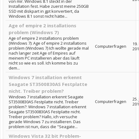
von mir. Windows 8.1 steckt in der
Installation fest. Habe zuerst meine 250GB
SSD mit diskpart in gpt konvertiert, da
Windows 8.1 sonst nicht hätte...
Age of empire 2 installations
problem (Windows 7)
Age of empire 2 installations problem
(Windows 7): Age of empire 2 installations
19.
Computerfragen
problem (Windows 7) Ich wollte gerade mal
201
nach langer zeit Age of Empires auf
meinem PC installieren aber das läuft
nicht so wie es soll. Ich komme bis zu
dem...
Windows 7 installation erkennt
Seagate ST3500830AS Festplatte
nicht. Treiber problem?
Windows 7 installation erkennt Seagate
25.
Computerfragen
ST3500830AS Festplatte nicht. Treiber
201
problem?: Windows 7 installation erkennt
Seagate ST3500830AS Festplatte nicht.
Treiber problem? Hallo, ich versuche
gerade Windows 7 zu installieren. Das
problem ist nun, dass die "Seagate...
Windows Vista 32 bit Problem-