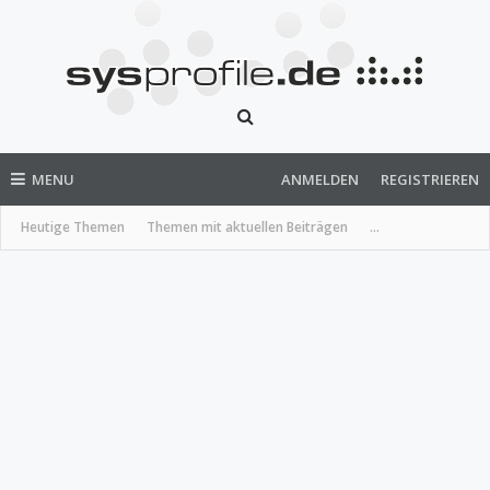
MENU
ANMELDEN
REGISTRIEREN
Heutige Themen
Themen mit aktuellen Beiträgen
...