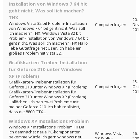
Installation von Windows 7 64 bit
geht nicht. Was soll ich machen?
THX
20.
Windows Vista 32 bit Problem- Installation
Computerfragen
De
von Windows 7 64 bit geht nicht. Was soll
201
ich machen? THX: Windows Vista 32 bit
Problem- Installation von Windows 7 64 bit
geht nicht. Was soll ich machen? THX Hallo
liebe Gutetfrage.net User, ich habe ein
großes Problem mit Vista 32...
Grafikkarten-Treiber-Installation
für Geforce 210 unter Windows
XP (Problem)
15.
Grafikkarten-Treiber-Installation für
Computerfragen
Ok
Geforce 210 unter Windows XP (Problem):
201
Grafikkarten-Treiber-Installation für
Geforce 210 unter Windows XP (Problem)
Hallöchen, ich hab zwei Probleme mit
meiner Geforce 210. Ich hab realisiert,
dass die 8800 GTX...
Windows XP Installations Problem
Windows XP Installations Problem: Hi Da
ich demnächst neue PC-komponenten
Windows Vista,
16.
bekomme würde ich gern windows neu
XP & älter
200