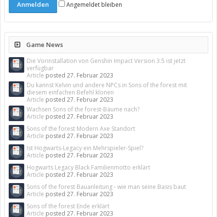
Angemeldet bleiben
Game News
Die Vorinstallation von Genshin Impact Version 3.5 ist jetzt
verfügbar
Article
posted
27. Februar 2023
Du kannst Kelvin und andere NPCs in Sons of the forest mit
diesem einfachen Befehl klonen
Article
posted
27. Februar 2023
Wachsen Sons of the forest-Bäume nach?
Article
posted
27. Februar 2023
Sons of the forest Modern Axe Standort
Article
posted
27. Februar 2023
Ist Hogwarts-Legacy ein Mehrspieler-Spiel?
Article
posted
27. Februar 2023
Hogwarts Legacy Black Familienmotto erklärt
Article
posted
27. Februar 2023
Sons of the forest Bauanleitung - wie man seine Basis baut
Article
posted
27. Februar 2023
Sons of the forest Ende erklärt
Article
posted
27. Februar 2023