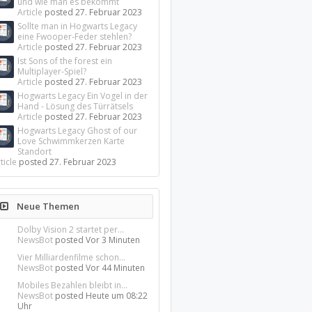
und wie man es bekommt
Article
posted
27. Februar 2023
Sollte man in Hogwarts Legacy
eine Fwooper-Feder stehlen?
Article
posted
27. Februar 2023
Ist Sons of the forest ein
Multiplayer-Spiel?
Article
posted
27. Februar 2023
Hogwarts Legacy Ein Vogel in der
Hand - Lösung des Türrätsels
Article
posted
27. Februar 2023
Hogwarts Legacy Ghost of our
Love Schwimmkerzen Karte
Standort
ticle
posted
27. Februar 2023
Neue Themen
Dolby Vision 2 startet per...
NewsBot
posted
Vor 3 Minuten
Vier Milliardenfilme schon...
NewsBot
posted
Vor 44 Minuten
Mobiles Bezahlen bleibt in...
NewsBot
posted
Heute um 08:22
Uhr