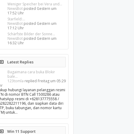
Weniger Speicher bei Vera und...
NewsBot
posted
Gestern um
17:52 Uhr
Starfield:...
NewsBot
posted
Gestern um
17:12 Uhr
Schärfste Bilder der Sonne...
NewsBot
posted
Gestern um
16:32 Uhr
Latest Replies
Bagaimana cara buka Blokir
bale...
123tomla
replied
Freitag um 05:29
hr
ukup hubungi layanan pelanggan resmi
TN di nomor BTN Call 1500286 atau
hatsApp resmi di +628137775558 /
6282282211196, dan siapkan data diri
KTP, buku tabungan, dan nomor kartu
TM) untuk…
Win 11 Support