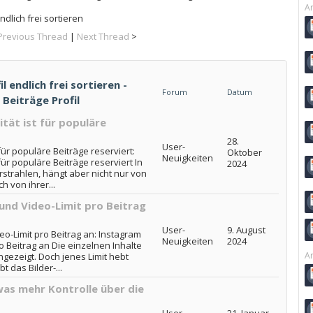
Ar
ndlich frei sortieren
Previous Thread
|
Next Thread
>
l endlich frei sortieren -
Forum
Datum
 Beiträge Profil
tät ist für populäre
28.
User-
für populäre Beiträge reserviert:
Oktober
Neuigkeiten
für populäre Beiträge reserviert In
2024
rstrahlen, hängt aber nicht nur von
 von ihrer...
und Video-Limit pro Beitrag
User-
9. August
eo-Limit pro Beitrag an: Instagram
Neuigkeiten
2024
o Beitrag an Die einzelnen Inhalte
Ar
gezeigt. Doch jenes Limit hebt
 das Bilder-...
as mehr Kontrolle über die