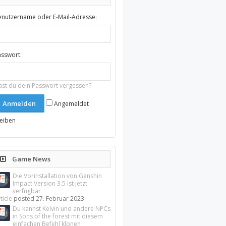
enutzername oder E-Mail-Adresse:
asswort:
ast du dein Passwort vergessen?
Angemeldet
leiben
Game News
Die Vorinstallation von Genshin
Impact Version 3.5 ist jetzt
verfügbar
ticle
posted
27. Februar 2023
Du kannst Kelvin und andere NPCs
in Sons of the forest mit diesem
einfachen Befehl klonen