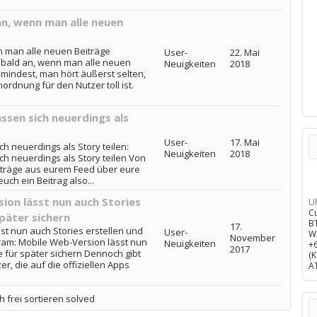
an, wenn man alle neuen
n man alle neuen Beiträge
User-
22. Mai
 bald an, wenn man alle neuen
Neuigkeiten
2018
mindest, man hört äußerst selten,
ordnung für den Nutzer toll ist.
ssen sich neuerdings als
User-
17. Mai
ch neuerdings als Story teilen:
Neuigkeiten
2018
ch neuerdings als Story teilen Von
eiträge aus eurem Feed über eure
euch ein Beitrag also...
ion lässt nun auch Stories
U
C
später sichern
B
17.
st nun auch Stories erstellen und
User-
W
November
gram: Mobile Web-Version lässt nun
Neuigkeiten
+
2017
e für später sichern Dennoch gibt
(
, die auf die offiziellen Apps
A
h frei sortieren solved