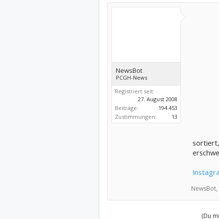
NewsBot
PCGH-News
Registriert seit:
27. August 2008
Beiträge:
194.453
Zustimmungen:
13
sortiert
erschwer
Instagra
NewsBot,
(Du mu