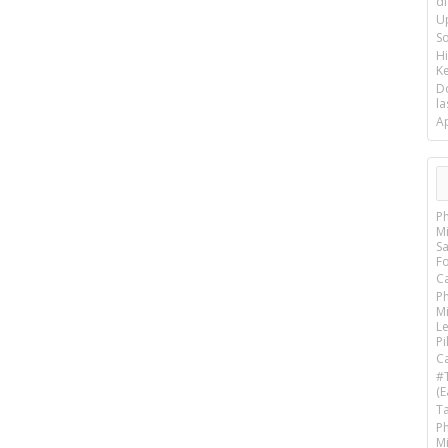
d
U
S
H
Ke
D
la
A
P
M
S
F
Ca
P
M
Le
Pi
Ca
#
(E
T
P
M