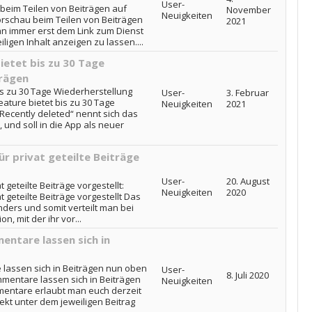
User-
beim Teilen von Beiträgen auf
November
Neuigkeiten
Vorschau beim Teilen von Beiträgen
2021
an immer erst dem Link zum Dienst
ligen Inhalt anzeigen zu lassen....
ietet bis zu 30 Tage
trägen
is zu 30 Tage Wiederherstellung
User-
3. Februar
ature bietet bis zu 30 Tage
Neuigkeiten
2021
Recently deleted“ nennt sich das
 und soll in die App als neuer
r privat geteilte Beiträge
User-
20. August
 geteilte Beiträge vorgestellt:
Neuigkeiten
2020
 geteilte Beiträge vorgestellt Das
inders und somit verteilt man bei
, mit der ihr vor...
entare lassen sich in
 lassen sich in Beiträgen nun oben
User-
8. Juli 2020
ommentare lassen sich in Beiträgen
Neuigkeiten
mentare erlaubt man euch derzeit
ekt unter dem jeweiligen Beitrag