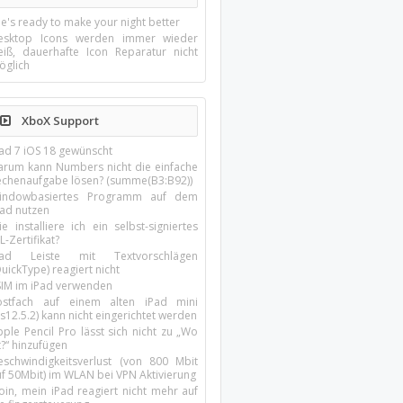
e's ready to make your night better
esktop Icons werden immer wieder
eiß, dauerhafte Icon Reparatur nicht
öglich
XboX Support
Pad 7 iOS 18 gewünscht
arum kann Numbers nicht die einfache
echenaufgabe lösen? (summe(B3:B92))
indowbasiertes Programm auf dem
pad nutzen
e installiere ich ein selbst-signiertes
L-Zertifikat?
Pad Leiste mit Textvorschlägen
uickType) reagiert nicht
SIM im iPad verwenden
ostfach auf einem alten iPad mini
s12.5.2) kann nicht eingerichtet werden
ple Pencil Pro lässt sich nicht zu „Wo
t?“ hinzufügen
eschwindigkeitsverlust (von 800 Mbit
uf 50Mbit) im WLAN bei VPN Aktivierung
oin, mein iPad reagiert nicht mehr auf