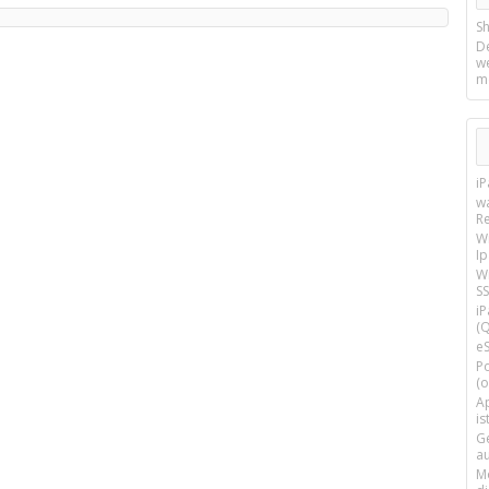
Sh
D
w
m
i
w
R
W
I
Wi
SS
i
(Q
e
P
(o
Ap
is
G
a
M