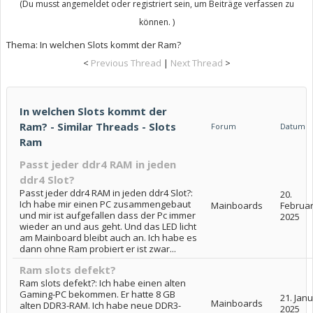
(Du musst angemeldet oder registriert sein, um Beiträge verfassen zu
können. )
Thema:
In welchen Slots kommt der Ram?
<
Previous Thread
|
Next Thread
>
In welchen Slots kommt der
Ram? - Similar Threads - Slots
Forum
Datum
Ram
Passt jeder ddr4 RAM in jeden
ddr4 Slot?
Passt jeder ddr4 RAM in jeden ddr4 Slot?:
20.
Ich habe mir einen PC zusammengebaut
Mainboards
Februa
und mir ist aufgefallen dass der Pc immer
2025
wieder an und aus geht. Und das LED licht
am Mainboard bleibt auch an. Ich habe es
dann ohne Ram probiert er ist zwar...
Ram slots defekt?
Ram slots defekt?: Ich habe einen alten
Gaming-PC bekommen. Er hatte 8 GB
21. Jan
Mainboards
alten DDR3-RAM. Ich habe neue DDR3-
2025