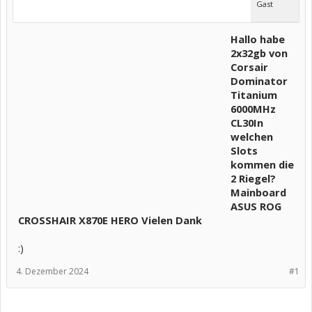
Gast
Hallo habe
2x32gb von
Corsair
Dominator
Titanium
6000MHz
CL30In
welchen
Slots
kommen die
2 Riegel?
Mainboard
ASUS ROG
CROSSHAIR X870E HERO Vielen Dank
:)
4. Dezember 2024
#1