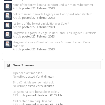
Sons of the forest katana Standort und wie man es bekommt
Article
posted
27. Februar 2023
Sollte man in Hogwarts Legacy eine Fwooper-Feder stehlen?
Article
posted
27. Februar 2023
Ist Sons of the forest ein Multiplayer-Spiel?
Article
posted
27. Februar 2023
Hogwarts Legacy Ein Vogel in der Hand - Lösung des Türrätsels
Article
posted
27. Februar 2023
Hogwarts Legacy Ghost of our Love Schwimmkerzen Karte
Standort
Article
posted
27. Februar 2023
Neue Themen
OpenAI plant mobilen...
NewsBot
posted
Vor 9 Minuten
BirdyChat: Messenger jetzt auf...
NewsBot
posted
Vor 9 Minuten
Bagaimana cara buka Blokir bale...
123tomla
posted
Heute um 05:27 Uhr
Call center bank Saqu layanan...
123tomla
posted
Heute um 05:16 Uhr