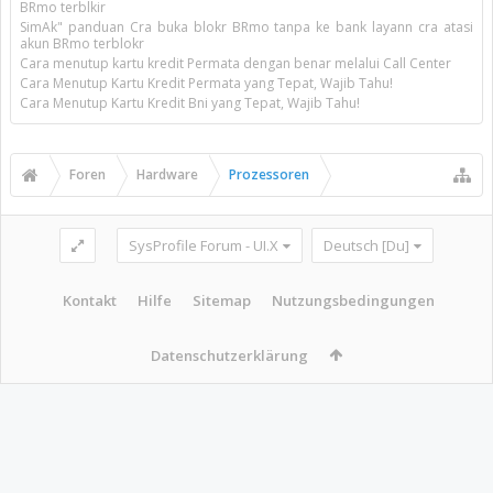
BRmo terblkir
SimAk" panduan Cra buka blokr BRmo tanpa ke bank layann cra atasi
akun BRmo terblokr
Cara menutup kartu kredit Permata dengan benar melalui Call Center
Cara Menutup Kartu Kredit Permata yang Tepat, Wajib Tahu!
Cara Menutup Kartu Kredit Bni yang Tepat, Wajib Tahu!
Foren
Hardware
Prozessoren
SysProfile Forum - UI.X
Deutsch [Du]
Kontakt
Hilfe
Sitemap
Nutzungsbedingungen
Datenschutzerklärung