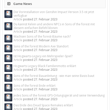
Game News
Die Vorinstallation von Genshin Impact Version 3.5 ist jetzt
verfügbar
Article
posted
27. Februar 2023
Du kannst Kelvin und andere NPCs in Sons of the forest mit
diesem einfachen Befehl klonen
Article
posted
27. Februar 2023
Wachsen Sons of the forest-Bäume nach?
Article
posted
27. Februar 2023
Sons of the forest Modern Axe Standort
Article
posted
27. Februar 2023
Ist Hogwarts-Legacy ein Mehrspieler-Spiel?
Article
posted
27. Februar 2023
Hogwarts Legacy Black Familienmotto erklärt
Article
posted
27. Februar 2023
Sons of the forest Bauanleitung - wie man seine Basis baut
Article
posted
27. Februar 2023
Sons of the forest Ende erklärt
Article
posted
27. Februar 2023
Jedes Sons of the forest GPS-Ortungsgerät und seine Verwendung
Article
posted
27. Februar 2023
Das Ende des Dead Space Remakes erklärt
Article
posted
27. Februar 2023